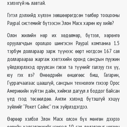
хэлэхгүй нь лавтай.
Гэтэл дэлхийд хүлээн зөвшөөрөгдсөн төлбөр тооцооны
Paypal системийг бүтээсэн Элон Маск харин юу хийв?
Олон жилийн нөр их хөдөлмөр, бүтээл, хөрөнгө
оруулагчдын оролцоо шингэсэн Paypal компаниа 1.5
тэрбум доллараар зарж түүнээс өөрт ногдсон 167 сая
доллараараа жаргаж хэвтэхийн оронд сансрын пуужин
үйлдвэрлэхэд оруулсан гэвэл та түүнийг галзуу гэх үү,
юу гэх вэ? Өнөөдрийн өнцөгөөс биш, Гагарин,
Гүррагчаагаас цаашгүй, сансрын технологи гэхээр Орос
Америкийн хүйтэн дайн, хиймэл дагуул л боддог байсан
үед гээд төсөөлдөө. Англи хэлэнд бүтэшгүй хэцүү
зүйлийг “Рокет Сайнс” гэж зүйрлэдэгдээ.
Өөрөөр хэлбэл Элон Маск олсон бүх мөнгөн дээрээ
өөрийн хадгаламжийг нэмээд 10 сая долаларыг ногоон