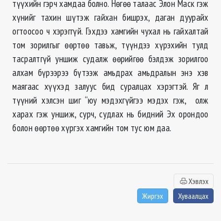
түүхийн гэрч хамдаа болно. Нөгөө талаас Элон Маск гэж
хүнийг тахин шүтэж гайхан бишрэх, даган дуурайх
огтоосоо ч хэрэггүй. Гэхдээ хамгийн чухал нь гайхалтай
том зорилгыг өөртөө тавьж, түүндээ хүрэхийн тулд
тасралтгүй уншиж судалж өөрийгөө бэлдэж зорилгоо
алхам бүрээрээ бүтээж амьдрах амьдралын энэ хэв
маягаас хүүхэд залуус бид суралцах хэрэгтэй. Яг л
түүний хэлсэн шиг “юу мэдэхгүйгээ мэдэх гэж, олж
харах гэж уншиж, сурч, судлах нь бидний Эх орондоо
болон өөртөө хүргэх хамгийн том тус юм даа.
Хэвлэх
Жиргэх
Хуваалцах