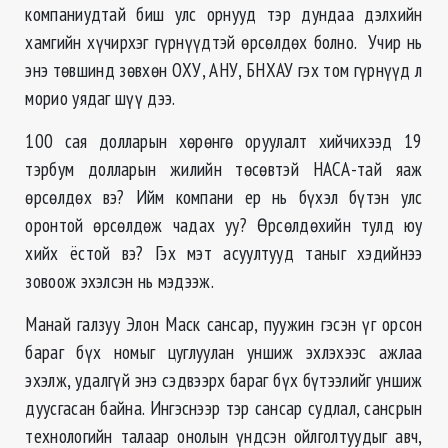
компаниудтай биш улс орнууд тэр дундаа дэлхийн
хамгийн хүчирхэг гүрнүүдтэй өрсөлдөх болно. Учир нь
энэ төвшинд зөвхөн ОХУ, АНУ, БНХАУ гэх том гүрнүүд л
морио уядаг шүү дээ.
100 сая долларын хөрөнгө оруулалт хийчихээд 19
тэрбум долларын жилийн төсөвтэй НАСА-тай яаж
өрсөлдөх вэ? Ийм компани ер нь бүхэл бүтэн улс
оронтой өрсөлдөж чадах уу? Өрсөлдөхийн тулд юу
хийх ёстой вэ? Гэх мэт асуултууд таныг хэдийнээ
зовоож эхэлсэн нь мэдээж.
Манай галзуу Элон Маск сансар, пуужин гэсэн үг орсон
бараг бүх номыг цуглуулан уншиж эхлэхээс ажлаа
эхэлж, удалгүй энэ сэдвээрх бараг бүх бүтээлийг уншиж
дуусгасан байна. Ингэснээр тэр сансар судлал, сансрын
технологийн талаар онолын үндсэн ойлголтуудыг авч,