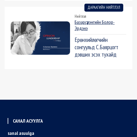
ДАРААГИЙН НИЙТЛЭЛ
Нийтлэл
Базарсүрэнгийн Болор-
Эрдэнэ
Ерөнхийлөгчийн
сонгуульд С.Баярцогт
дэвших эсэх тухайд
САНАЛ АСУУЛГА
sanal asuulga