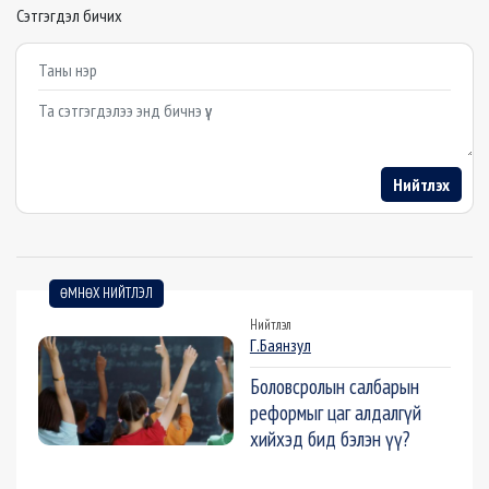
Сэтгэгдэл бичих
Example textarea
Нийтлэх
ӨМНӨХ НИЙТЛЭЛ
Нийтлэл
Г.Баянзул
Боловсролын салбарын
реформыг цаг алдалгүй
хийхэд бид бэлэн үү?