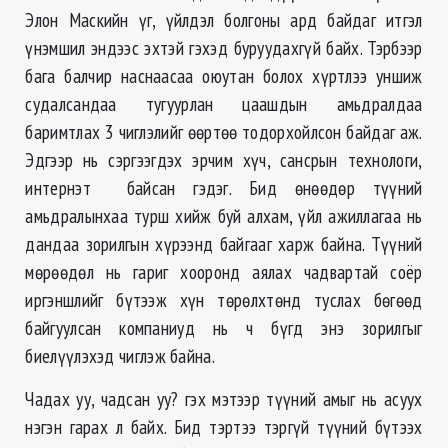
Элон Маскийн үг, үйлдэл болгоны ард байдаг итгэл
үнэмшил эндээс эхтэй гэхэд буруудахгүй байх. Тэрбээр
бага балчир наснаасаа оюутан болох хүртлээ уншиж
судалсандаа тугуурлан цаашдын амьдралдаа
баримтлах 3 чиглэлийг өөртөө тодорхойлсон байдаг аж.
Эдгээр нь сэргээгдэх эрчим хүч, сансрын технологи,
интернэт байсан гэдэг. Бид өнөөдөр түүний
амьдралынхаа турш хийж буй алхам, үйл ажиллагаа нь
дандаа зорилгын хүрээнд байгааг харж байна. Түүний
мөрөөдөл нь гариг хооронд аялах чадвартай соёр
иргэншлийг бүтээж хүн төрөлхтөнд туслах бөгөөд
байгуулсан компаниуд нь ч бүгд энэ зорилгыг
биелүүлэхэд чиглэж байна.
Чадах уу, чадсан уу? гэх мэтээр түүний амыг нь асуух
нэгэн гарах л байх. Бид тэртээ тэргүй түүний бүтээх