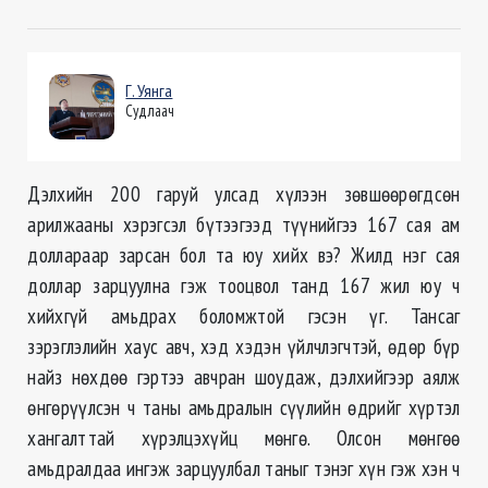
Г. Уянга
Судлаач
Дэлхийн 200 гаруй улсад хүлээн зөвшөөрөгдсөн
арилжааны хэрэгсэл бүтээгээд түүнийгээ 167 сая ам
доллараар зарсан бол та юу хийх вэ? Жилд нэг сая
доллар зарцуулна гэж тооцвол танд 167 жил юу ч
хийхгүй амьдрах боломжтой гэсэн үг. Тансаг
зэрэглэлийн хаус авч, хэд хэдэн үйлчлэгчтэй, өдөр бүр
найз нөхдөө гэртээ авчран шоудаж, дэлхийгээр аялж
өнгөрүүлсэн ч таны амьдралын сүүлийн өдрийг хүртэл
хангалттай хүрэлцэхүйц мөнгө. Олсон мөнгөө
амьдралдаа ингэж зарцуулбал таныг тэнэг хүн гэж хэн ч