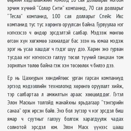
эрчим хүчний “Солар Сити” компанид, 70 сая долларыг
“Тесла” компанид, 100 сая долларыг Спейс Икс
компанид тус тус хөрөнгө оруулсан байна. Гурвуулаа нэг
нэгнээсээ ч өндөр эрсдэлтэй салбар. Мэдээж мөнгөө
өгсөн хүн хөгжмөө захиалдаг бас эзэн нь юмаа мэдэж
эрэг нь усаа хашдаг ч гэдэг шүү дээ. Харин энэ гурван
тусдаа нэг нэгнээсээ галзуу төсөл түүний ганцхан том
зорилгын төлөө байна гэж хэн төсөөлөх ч билээ дээ.
Ер нь Цахиурын хөндийгөөс урган гарсан компаниуд
эргээд мэдээллийн технологид хөрөнгө оруулалт хийж,
тэр салбартаа л амжилтын араас хөөцөлддөг. Гэтэл
Элон Маскын толгойд манайхны ярьдагаар “тэнгэрийн
санаа” орж ирсэн байв. Энэ бол зүгээр ч нэг эрсдэл биш
ямар ч суутныг галзуу болгож харагдуулж чадах
солиотой эрсдэл юм. Элон Маск үүнээс цааш