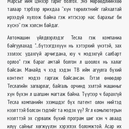
Марсыг ийм цэнхэр гариг болгох. Энэ мөрөөдлийнхөө
талаар тэрбээр ярихдаа “хүн төрөлхтнийг гайхалтай
ирээдүй хүлээж байна гэж итгэсээр нас барахыг би
хүснэ” гэж хэлсэн байдаг.
Автомашин үйлдвэрлэдэг Тесла гэж компаниа
байгуулахад "...бүтээгдэхүүн нь хэтэрхий үнэтэй, зах
зээлээс удахгүй арчигдана, юу ч мэдэхгүй салбарт
орлоо" гэж бараг амтай болгон л шоолох нь халаг
байсан. Манайд ч хэд хэдэн ТВ ийм агуулга бүхий
контент мэдээ гаргаж байсансан. Гэтэл өнөөдөр
Теслагийн загварлаг, байгаль орчинд ээлтэй машиныг
хүн бүхэн л шагшин магтаж байна. Түүгээр ч барахгүй
Тесла компанийн эзэмшдэг бүх патент олон нийтэд
нээлттэй болсон гэдгийг та мэдэх үү? Яг л комьпютерын
нээлттэй эх сурвалж бүхий програм шиг хэн ч аваад
илүү сайныг хөгжүүлэн хэрэглэх боломжтой. Асар их