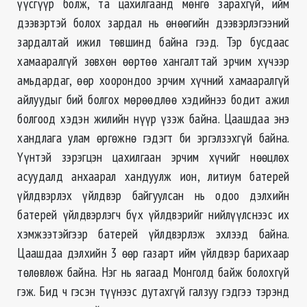
үүсгүүр болж, та цахилгаанд мөнгө зарахгүй, ийм
дээвэртэй болох зардал нь өнөөгийн дээвэрлэгээний
зардалтай ижил төвшинд байна гээд. Тэр бусдаас
хамааралгүй зөвхөн өөртөө хангалттай эрчим хүчээр
амьдардаг, өөр хоорондоо эрчим хүчний хамааралгүй
айлуудыг бий болгох мөрөөдлөө хэдийнээ бодит ажил
болгоод хэдэн жилийн нүүр үзэж байна. Цаашдаа энэ
хандлага улам өргөжнө гэдэгт би эргэлзэхгүй байна.
Үүнтэй зэрэгцэн цахилгаан эрчим хүчийг нөөцлөх
асуудалд анхаарал хандуулж ион, литиум батерей
үйлдвэрлэх үйлдвэр байгуулсан нь одоо дэлхийн
батерей үйлдвэрлэгч бүх үйлдвэрийг нийлүүлснээс их
хэмжээтэйгээр батерей үйлдвэрлэж эхлээд байна.
Цаашдаа дэлхийн 3 өөр газарт ийм үйлдвэр барихаар
төлөвлөж байна. Нэг нь яагаад Монголд байж болохгүй
гэж. Бид ч гэсэн түүнээс дутахгүй галзуу гэдгээ тэрэнд