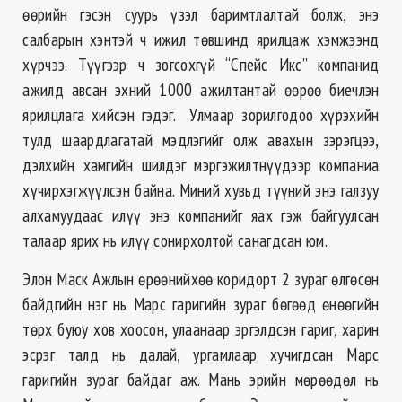
өөрийн гэсэн суурь үзэл баримтлалтай болж, энэ
салбарын хэнтэй ч ижил төвшинд ярилцаж хэмжээнд
хүрчээ. Түүгээр ч зогсохгүй “Спейс Икс” компанид
ажилд авсан эхний 1000 ажилтантай өөрөө биечлэн
ярилцлага хийсэн гэдэг. Улмаар зорилгодоо хүрэхийн
тулд шаардлагатай мэдлэгийг олж авахын зэрэгцээ,
дэлхийн хамгийн шилдэг мэргэжилтнүүдээр компаниа
хүчирхэгжүүлсэн байна. Миний хувьд түүний энэ галзуу
алхамуудаас илүү энэ компанийг яах гэж байгуулсан
талаар ярих нь илүү сонирхолтой санагдсан юм.
Элон Маск Ажлын өрөөнийхөө коридорт 2 зураг өлгөсөн
байдгийн нэг нь Марс гаригийн зураг бөгөөд өнөөгийн
төрх буюу хов хоосон, улаанаар эргэлдсэн гариг, харин
эсрэг талд нь далай, ургамлаар хучигдсан Марс
гаригийн зураг байдаг аж. Мань эрийн мөрөөдөл нь