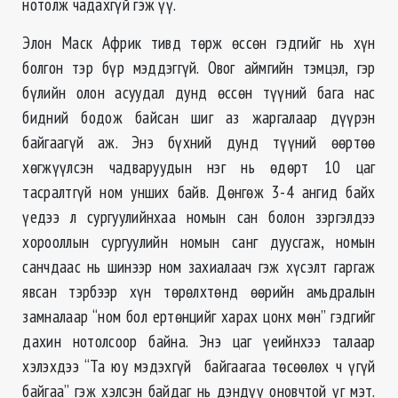
нотолж чадахгүй гэж үү.
Элон Маск Африк тивд төрж өссөн гэдгийг нь хүн
болгон тэр бүр мэддэггүй. Овог аймгийн тэмцэл, гэр
бүлийн олон асуудал дунд өссөн түүний бага нас
бидний бодож байсан шиг аз жаргалаар дүүрэн
байгаагүй аж. Энэ бүхний дунд түүний өөртөө
хөгжүүлсэн чадваруудын нэг нь өдөрт 10 цаг
тасралтгүй ном унших байв. Дөнгөж 3-4 ангид байх
үедээ л сургуулийнхаа номын сан болон зэргэлдээ
хорооллын сургуулийн номын санг дуусгаж, номын
санчдаас нь шинээр ном захиалаач гэж хүсэлт гаргаж
явсан тэрбээр хүн төрөлхтөнд өөрийн амьдралын
замналаар “ном бол ертөнцийг харах цонх мөн” гэдгийг
дахин нотолсоор байна. Энэ цаг үеийнхээ талаар
хэлэхдээ “Та юу мэдэхгүй байгаагаа төсөөлөх ч үгүй
байгаа” гэж хэлсэн байдаг нь дэндүү оновчтой үг мэт.