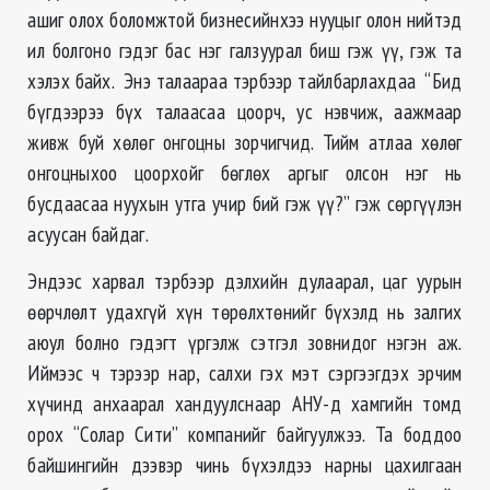
ашиг олох боломжтой бизнесийнхээ нууцыг олон нийтэд
ил болгоно гэдэг бас нэг галзуурал биш гэж үү, гэж та
хэлэх байх. Энэ талаараа тэрбээр тайлбарлахдаа “Бид
бүгдээрээ бүх талаасаа цоорч, ус нэвчиж, аажмаар
живж буй хөлөг онгоцны зорчигчид. Тийм атлаа хөлөг
онгоцныхоо цоорхойг бөглөх аргыг олсон нэг нь
бусдаасаа нуухын утга учир бий гэж үү?” гэж сөргүүлэн
асуусан байдаг.
Эндээс харвал тэрбээр дэлхийн дулаарал, цаг уурын
өөрчлөлт удахгүй хүн төрөлхтөнийг бүхэлд нь залгих
аюул болно гэдэгт үргэлж сэтгэл зовнидог нэгэн аж.
Иймээс ч тэрээр нар, салхи гэх мэт сэргээгдэх эрчим
хүчинд анхаарал хандуулснаар АНУ-д хамгийн томд
орох “Солар Сити” компанийг байгуулжээ. Та боддоо
байшингийн дээвэр чинь бүхэлдээ нарны цахилгаан