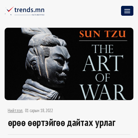
Нийтлэл
01 сарын 18, 2022
Өөрөө өөртэйгөө дайтах урлаг