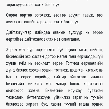
зоригжуулахаас эхлэх болов уу.
Өөрөө өөртөө эргэлзэж, өөртөө асуулт тавьж, өөр
лүүгээ нэг өнгийн харахаас эхлэх болов уу.
Дайтахгүйгээр дайндаа ялахын түлхүүр нь өөрөө
өөртэйгөө дайтахаас эхлэх мэт санагдана.
Хором мөч бүр өөрчлөгдөн буй эдийн засаг, нийгэм,
бизнесийн эко систем дотор магад ганц өөрчлөгдөшгүй
хүчин зүйл нь өөрчлөлт өөрөө. Тогтмол өөрчлөлтийн
дунд бизнес хэрхэн оршин тогтнож, цэцэглэн хөгжих нь
бас л өөрөө өөрийгөө сайтар ойлгохоос, аливаа
бизнесийн жинхэнэ мөн чанар болох хэрэглэгчээ
ойлгохоос эхэлнэ. Бизнесийн ноу-хау, бүтээсэн
технологи, бүтээгдэхүүн, үйлчилгээ зэрэг нь тухайн
бизнесээс хараат бус, харин түүний гадна орших