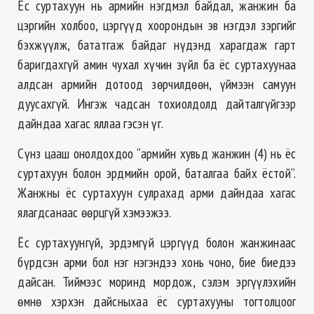
Ёс суртахуун нь армийн нэгдмэл байдал, жанжин ба
цэргийн холбоо, цэргүүд хоорондын эв нэгдэл зэргийг
бэхжүүлж, бататгаж байдаг нүдэнд харагдаж гарт
баригдахгүй амин чухал хүчин зүйл ба ёс суртахуунаа
алдсан армийн дотоод зөрчилдөөн, үймээн самуун
дуусахгүй. Ингэж чадсан тохиолдолд дайталгүйгээр
дайндаа хагас яллаа гэсэн үг.
Сүнз цааш онолдохдоо “армийн хувьд жанжин (4) нь ёс
суртахуун болон эрдмийн орой, баталгаа байх ёстой”.
Жанжны ёс суртахуун сулрахад арми дайндаа хагас
ялагдсанаас өөрцгүй хэмээжээ.
Ёс суртахуунгүй, эрдэмгүй цэргүүд болон жанжинаас
бүрдсэн арми бол нэг нэгэндээ хонь чоно, бие биедээ
дайсан. Тиймээс моринд мордож, сэлэм эргүүлэхийн
өмнө хэрхэн дайсныхаа ёс суртахууны тогтолцоог