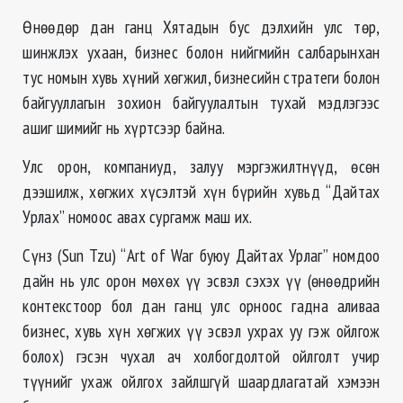
Өнөөдөр дан ганц Хятадын бус дэлхийн улс төр,
шинжлэх ухаан, бизнес болон нийгмийн салбарынхан
тус номын хувь хүний хөгжил, бизнесийн стратеги болон
байгууллагын зохион байгуулалтын тухай мэдлэгээс
ашиг шимийг нь хүртсээр байна.
Улс орон, компаниуд, залуу мэргэжилтнүүд, өсөн
дээшилж, хөгжих хүсэлтэй хүн бүрийн хувьд “Дайтах
Урлах” номоос авах сургамж маш их.
Сүнз (Sun Tzu) “Art of War буюу Дайтах Урлаг” номдоо
дайн нь улс орон мөхөх үү эсвэл сэхэх үү (өнөөдрийн
контекстоор бол дан ганц улс орноос гадна аливаа
бизнес, хувь хүн хөгжих үү эсвэл ухрах уу гэж ойлгож
болох) гэсэн чухал ач холбогдолтой ойлголт учир
түүнийг ухаж ойлгох зайлшгүй шаардлагатай хэмээн