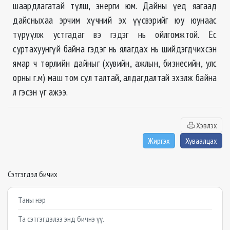
шаардлагатай түлш, энерги юм. Дайны үед яагаад
дайсныхаа эрчим хүчний эх үүсвэрийг юу юунаас
түрүүлж устгадаг вэ гэдэг нь ойлгомжтой. Ёс
суртахуунгүй байна гэдэг нь ялагдах нь шийдэгдчихсэн
ямар ч төрлийн дайныг (хувийн, ажлын, бизнесийн, улс
орны г.м) маш том сул талтай, алдагдалтай эхэлж байна
л гэсэн үг ажээ.
Хэвлэх
Жиргэх
Хуваалцах
Сэтгэгдэл бичих
Example textarea