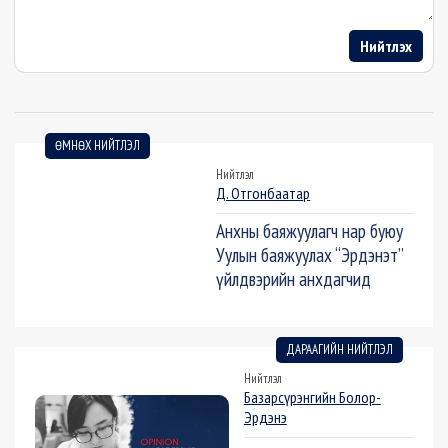
Нийтлэх
ӨМНӨХ НИЙТЛЭЛ
Нийтлэл
Д. Отгонбаатар
Анхны баяжуулагч нар буюу
Уулын баяжуулах “Эрдэнэт”
үйлдвэрийн анхдагчид
ДАРААГИЙН НИЙТЛЭЛ
Нийтлэл
Базарсүрэнгийн Болор-
Эрдэнэ