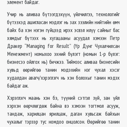
элемент байдаг.
Учир нь аливаа бүтээгдэхүүн, үйлчилгээ, технологийг
бүтээхэд ашигласан мэдлэг нь зах зээлийн нийтийн өмч
байх ба хэн нэгэн гүйцээд ирэх эсвэл илүү сайныг бас
хямдыг бүтээх нь хугацааны асуудал хэмээн Петр
Дракер “Managing for Result” (Үр Дүнг Чухалчилсан
Менежмент) номыхоо эхний бүлэгт (номын 1-р бүлэг:
бизнесээ ойлгох нь) бичжээ. Тиймээс аливаа бизнесийн
хувьд өөрийгөө танин мэдэхийн нэг чухал хэсэг
худалдан авагч/хэрэглэгч нь хэн болохыг танин мэдэх
байдаг аж.
Хэрэглэгч маань хэн бэ, түүний сэтгэл зүй, зан үйл
хэрхэн өөрчлөгдөж байна вэ хэмээн тогтмол асууж,
тандаж, харилцан ярилцаж, даган хувьсаж байхын
чухалыг тэрээр тус номдоо онцолсон. Өөрийгөө танин