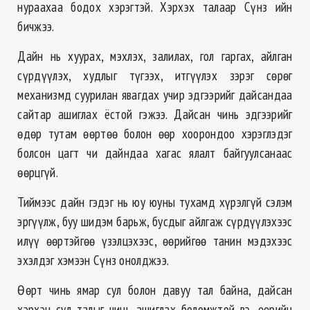
нураахаа бодох хэрэгтэй. Хэрхэх талаар Сүнз ийн
бичжээ.
Дайн нь хуурах, мэхлэх, залилах, гол гаргах, айлган
сүрдүүлэх, худлыг түгээх, итгүүлэх зэрэг сөрөг
механизмд суурилан явагдах учир эдгээрийг дайсандаа
сайтар ашиглах ёстой гэжээ. Дайсан чинь эдгээрийг
өдөр тутам өөртөө болон өөр хоорондоо хэрэглэдэг
болсон цагт чи дайндаа хагас ялалт байгуулсанаас
өөрцгүй.
Тиймээс дайн гэдэг нь юу юуны тухамд хүрэлгүй сэлэм
эргүүлж, буу шидэм барьж, бусдыг айлгаж сүрдүүлэхээс
илүү өөртэйгөө үзэлцэхээс, өөрийгөө танин мэдэхээс
эхэлдэг хэмээн Сүнз онолджээ.
Өөрт чинь ямар сул болон давуу тал байна, дайсан
хэрхэн сул талыг чинь ашиглах боломжтой вэ, өөрийн