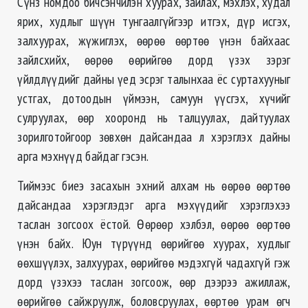
Сүнз номдоо бичсэнчилэн хуурах, зайлах, мэхлэх, худал
ярих, худлыг шүүн тунгаалгүйгээр итгэх, дүр исгэх,
залхуурах, жүжиглэх, өөрөө өөртөө үнэн байхаас
зайлсхийх, өөрөө өөрийгөө дорд үзэх зэрэг
үйлдлүүдийг дайны үед эсрэг талынхаа ёс суртахууныг
устгах, дотоодын үймээн, самуун үүсгэх, хүчийг
сулруулах, өөр хооронд нь талцуулах, дайтуулах
зорилготойгоор зөвхөн дайсандаа л хэрэглэх дайны
арга мэхнүүд байдаг гэсэн.
Тиймээс биеэ засахын эхний алхам нь өөрөө өөртөө
дайсандаа хэрэглэдэг арга мэхүүдийг хэрэглэхээ
таслан зогсоох ёстой. Өөрөөр хэлбэл, өөрөө өөртөө
үнэн байх. Юун түрүүнд өөрийгөө хуурах, худлыг
өөхшүүлэх, залхуурах, өөрийгөө мэдэхгүй чадахгүй гэж
дорд үзэхээ таслан зогсоож, өөр дээрээ ажиллаж,
өөрийгөө сайжруулж, боловсруулах, өөртөө урам өгч