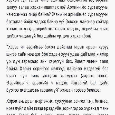
давуу талаа хэрхэн ашиглах вэ? Армийн ёс суртахууны
хэм хэмжээ ямар байна? Жанжин армийн ёс суртахууны
баталгаа байж чадаж байна уу? Зөвхөн дайснаа сайтар
танин мэдээд, өөрийгөө танин мэдэж, өөрийгаа ялан
дийлж чадаагүй бол дайны үр дүн хэрхэн бол?
“Хэрэв чи өөрийгөө болон дайснаа гарын арван хуруу
шигээ сайн мэддэг бол хэдэн зуун удаа дайтлаа ч ямар
үр дүн гарахаас айх хэрэггүй биз. Ялалт чиний талд
байна. Харин өөрийгөө мэдээд дайснаа мэдээгүй бол
ялалт бүр чинь ялагдал дагуулна (алдаж онох).
Өөрийгөө ч, өрөөлийг ч мэдэж чадаагүй бол дайн
бүртээ ялагдах нь гарцаагүй” хэмээн тэрээр бичжээ.
Хэрэв амьдрал (мэргэжил, сургуулиа сонгох г.м), бизнес,
ирээдүйг дайн гэвэл ирээдүйн зорилгодоо хүрэхэд тань