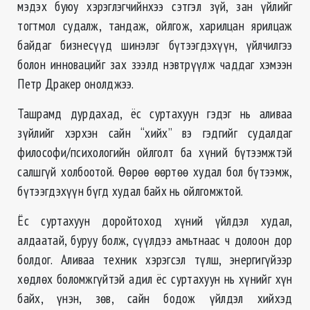
мэдэх буюу хэрэглэгчийнхээ сэтгэл зүй, зан үйлийг
тогтмол судалж, тандаж, ойлгож, харилцан ярилцаж
байдаг бизнесүүд шинэлэг бүтээгдэхүүн, үйлчилгээ
болон инновацийг зах зээлд нэвтрүүлж чаддаг хэмээн
Петр Дракер онолджээ.
Ташрамд дурдахад, ёс суртахуун гэдэг нь аливаа
зүйлийг хэрхэн сайн “хийх” вэ гэдгийг судалдаг
философи/психологийн ойлголт ба хүний бүтээмжтэй
салшгүй холбоотой. Өөрөө өөртөө худал бол бүтээмж,
бүтээгдэхүүн бүгд худал байх нь ойлгомжтой.
Ёс суртахуун доройтоход хүний үйлдэл худал,
алдаатай, буруу болж, сүүлдээ амьтнаас ч долоон дор
болдог. Аливаа техник хэрэгсэл түлш, энергигүйээр
хөдлөх боломжгүйтэй адил ёс суртахуун нь хүнийг хүн
байх, үнэн, зөв, сайн бодож үйлдэл хийхэд