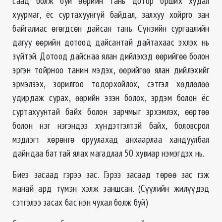
саад болж буй өөрийн тань дотор орших худал
хуурмаг, ёс суртахуунгүй байдал, залхуу хойрго зан
байгалиас өгөгдсөн дайсан тань. Сүнзийн сургаалийн
дагуу өөрийн дотоод дайсантай дайтахаас эхлэх нь
зүйтэй. Дотоод дайснаа ялан дийлэхэд өөрийгөө болон
эргэн тойрноо танин мэдэх, өөрийгөө ялан дийлэхийг
эрмэлзэх, зорилгоо тодорхойлох, сэтгэл хөдлөлөө
удирдаж сурах, өөрийн эзэн болох, эрдэм болон ёс
суртахуунтай байх болон зарчмыг эрхэмлэх, өөртөө
болон нэг нэгэндээ хүндэтгэлтэй байх, боловсрол
мэдлэгт хөрөнгө оруулахад анхаарлаа хандуулбал
дайндаа баттай ялах магадлал 50 хувиар нэмэгдэх нь.
Биеэ засаад гэрээ зас. Гэрээ засаад төрөө зас гэж
манай ард түмэн хэлж заншсан. (Сүүлийн жилүүдэд
сэтгэлээ засах бас нэн чухал болж буй)