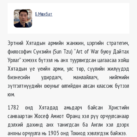
Б.Мөнхбат
Эртний Хятадын армийн жанжин, цэргийн стратегич,
философич Сүнзийн (Sun Tzu) “Art of War буюу Дайтах
Урлаг” хэмээх бүтээл нь анх туурвигдсан цагаасаа хойш
Хятадын үе үеийн арми, улс төр, сүүлийн жилүүдэд
бизнесийн удирдагч, манлайлагч, нийгмийн
зүтгэлтнүүдийн оюуныг өлгийдөн авсан классик бүтээл
юм.
1782 онд Хятадад амьдарч байсан Христийн
санваартан Жосеф Амиот Франц хэл рүү орчуулсанаар
дэлхий дахинд анх танигдсан ба Англи хэл дээрх
анхны орчуулга нь 1905 онд Токиод хэвлэгдэж байжээ.