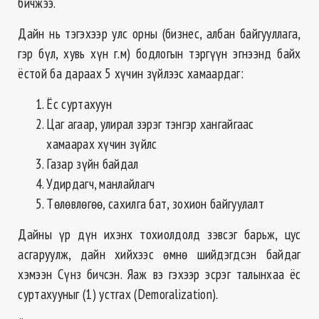
бичжээ.
Дайн нь тэгэхээр улс орны (бизнес, албан байгууллага,
гэр бүл, хувь хүн г.м) бодлогын тэргүүн эгнээнд байх
ёстой ба дараах 5 хүчин зүйлээс хамаардаг:
Ёс суртахуун
Цаг агаар, улирал зэрэг тэнгэр хангайгаас
хамаарах хүчин зүйлс
Газар зүйн байдал
Удирдагч, манлайлагч
Төлөвлөгөө, сахилга бат, зохион байгуулалт
Дайны үр дүн ихэнх тохиолдолд зэвсэг барьж, цус
асгаруулж, дайн хийхээс өмнө шийдэгдсэн байдаг
хэмээн Сүнз бичсэн. Яаж вэ гэхээр эсрэг талынхаа ёс
суртахууныг (1) устгах (Demoralization).