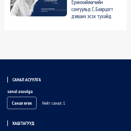
Ерөнхийлөгчийн
сонгуульд С.Баярцогт
дэвших эсэх тухайд
САНАЛ АСУУЛГА
sanal asuulga
Санал өгөх
Нийт санал: 1
ХАШТАГУУД