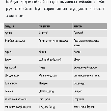
байдаг. Эрдэмтэй байна гэдэг нь аливаа зүйлийн 2 туйл
руу хэлбийсэн бус харин алтан дундажыг барихыг
хэлдэг аж.