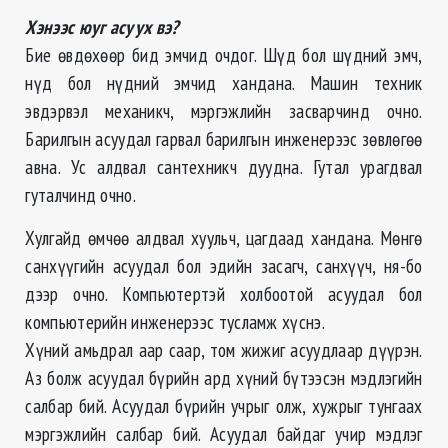
Хэнээс юуг асуух вэ?
Бие өвдөхөөр бид эмчид очдог. Шүд бол шүдний эмч,
нүд бол нүдний эмчид хандана. Машин техник
эвдэрвэл механикч, мэргэжлийн засварчинд очно.
Барилгын асуудал гарвал барилгын инженерээс зөвлөгөө
авна. Ус алдвал сантехникч дуудна. Гутал урагдвал
гуталчинд очно.
Хулгайд өмчөө алдвал хуульч, цагдаад хандана. Мөнгө
санхүүгийн асуудал бол эдийн засагч, санхүүч, ня-бо
дээр очно. Компьютертэй холбоотой асуудал бол
компьютерийн инженерээс тусламж хүснэ.
Хүний амьдрал аар саар, том жижиг асуудлаар дүүрэн.
Аз болж асуудал бүрийн ард хүний бүтээсэн мэдлэгийн
салбар бий. Асуудал бүрийн учрыг олж, хужрыг тунгаах
мэргэжлийн салбар бий. Асуудал байдаг учир мэдлэг