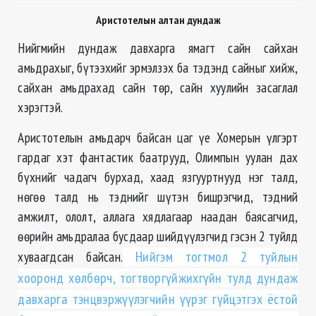
Аристотелын алтан дундаж
Нийгмийн дундаж давхарга ямагт сайн сайхан
амьдрахыг, бүтээхийг эрмэлзэх ба тэдэнд сайныг хийж,
сайхан амьдрахад сайн төр, сайн хуулийн засаглал
хэрэгтэй.
Аристотелын амьдарч байсан цаг үе Хомерын үлгэрт
гардаг хэт фантастик баатрууд, Олимпын уулан дах
бүхнийг чадагч бурхад, хаад язгууртнууд нэг талд,
нөгөө талд нь тэднийг шүтэн бишрэгчид, тэдний
амжилт, ололт, аллага хядлагаар наадан баясагчид,
өөрийн амьдралаа бусдаар шийдүүлэгчид гэсэн 2 туйлд
хуваагдсан байсан.
Нийгэм тогтмол 2 туйлын
хооронд хөлбөрч, тогтворгүйжихгүйн тулд дундаж
давхарга тэнцвэржүүлэгчийн үүрэг гүйцэтгэх ёстой