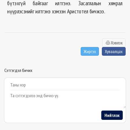
бүтэхгүй байгааг илтгэнэ. Засаглалын хямрал
нүүрлэсэнийг илтгэнэ хэмээн Аристотел бичжээ.
Хэвлэх
Жиргэх
Хуваалцах
Сэтгэгдэл бичих
Example textarea
Нийтлэх