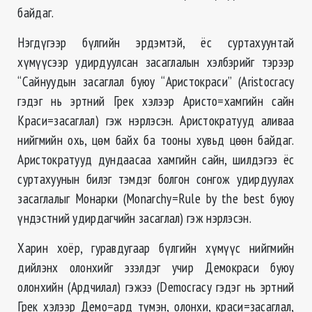
байдаг.
Нэгдүгээр бүлгийн эрдэмтэй, ёс суртахуунтай
хүмүүсээр удирдуулсан засаглалын хэлбэрийг тэрээр
“Сайнуудын засаглал буюу “Аристокраси” (Aristocracy
гэдэг нь эртний Грек хэлээр Аристо=хамгийн сайн
Краси=засаглал) гэж нэрлэсэн. Аристократууд аливаа
нийгмийн охь, цөм байх ба тооны хувьд цөөн байдаг.
Аристократууд дундаасаа хамгийн сайн, шилдэгээ ёс
суртахуунын билэг тэмдэг болгон сонгож удирдуулах
засаглалыг Монарки (Monarchy=Rule by the best буюу
үндэстний удирдагчийн засаглал) гэж нэрлэсэн.
Харин хоёр, гуравдугаар бүлгийн хүмүүс нийгмийн
дийлэнх олонхийг эзэлдэг учир Демокраси буюу
олонхийн (Ардчилал) гэжээ (Democracy гэдэг нь эртний
Грек хэлээр Демо=ард түмэн, олонхи, краси=засаглал,