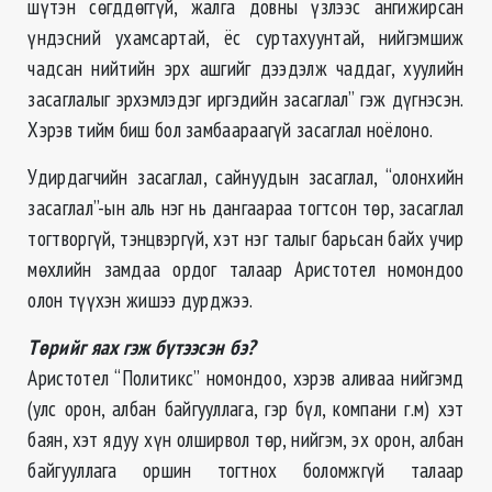
шүтэн сөгддөггүй, жалга довны үзлээс ангижирсан
үндэсний ухамсартай, ёс суртахуунтай, нийгэмшиж
чадсан нийтийн эрх ашгийг дээдэлж чаддаг, хуулийн
засаглалыг эрхэмлэдэг иргэдийн засаглал” гэж дүгнэсэн.
Хэрэв тийм биш бол замбаараагүй засаглал ноёлоно.
Удирдагчийн засаглал, сайнуудын засаглал, “олонхийн
засаглал”-ын аль нэг нь дангаараа тогтсон төр, засаглал
тогтворгүй, тэнцвэргүй, хэт нэг талыг барьсан байх учир
мөхлийн замдаа ордог талаар Аристотел номондоо
олон түүхэн жишээ дурджээ.
Төрийг яах гэж бүтээсэн бэ?
Аристотел “Политикс” номондоо, хэрэв аливаа нийгэмд
(улс орон, албан байгууллага, гэр бүл, компани г.м) хэт
баян, хэт ядуу хүн олширвол төр, нийгэм, эх орон, албан
байгууллага оршин тогтнох боломжгүй талаар