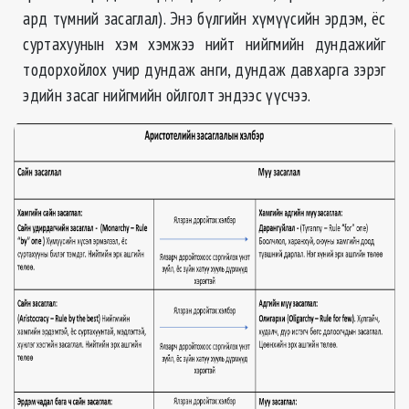
ард түмний засаглал). Энэ бүлгийн хүмүүсийн эрдэм, ёс
суртахуунын хэм хэмжээ нийт нийгмийн дундажийг
тодорхойлох учир дундаж анги, дундаж давхарга зэрэг
эдийн засаг нийгмийн ойлголт эндээс үүсчээ.