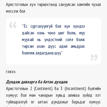
Аристотелын хүн төрөлхтөнд сануулсан хамгийн чухал
мессеж бол
“Ёс суртахуунгүй бол хүн хүндээ
дайсан хонь чоно шиг болж, муу
муухай нь үндэстний соёл болж
төрсөн ахан дүүс адил амьдрах
боломж алдагдана шүү”
гэжээ.
Дундаж давхарга ба Алтан дундаж
Аристотелын 2 (Continent) ба 3 (Incontinent) бүлгийн
хүмүүс бол мөн чанарын хувьд аливаа зүйлд хэт
туйлшрахгүй яг алтан дундажыг барьдаг хүмүүс