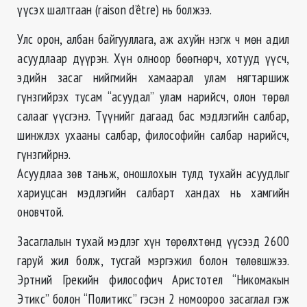
үүсэх шалтгаан (raison d’être) нь болжээ.
Улс орон, албан байгууллага, аж ахуйн нэгж ч мөн адил
асуудлаар дүүрэн. Хүн олноор бөөгнөрч, хотууд үүсч,
эдийн засаг нийгмийн хамаарал улам нягтаршиж
гүнзгийрэх тусам “асуудал” улам нарийсч, олон төрөл
салааг үүсгэнэ. Түүнийг дагаад бас мэдлэгийн салбар,
шинжлэх ухааны салбар, философийн салбар нарийсч,
гүнзгийрнэ.
Асуудлаа зөв таньж, оношлохын тулд тухайн асуудлыг
хариуцсан мэдлэгийн салбарт хандах нь хамгийн
оновчтой.
Засаглалын тухай мэдлэг хүн төрөлхтөнд үүсээд 2600
гаруй жил болж, тусгай мэргэжил болон төлөвшжээ.
Эртний Грекийн философич Аристотел “Никомакын
Этикс” болон “Политикс” гэсэн 2 номоороо засаглал гэж