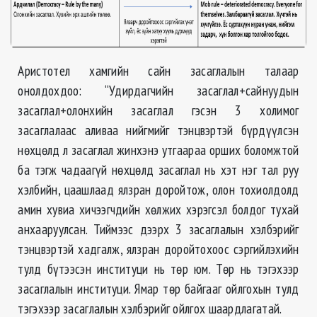
Аристотел хамгийн сайн засаглалын талаар
онолдохдоо: “Удирдагчийн засаглал+сайнуудын
засаглал+олонхийн засаглал гэсэн 3 холимог
засаглалаас аливаа нийгмийг тэнцвэртэй бүрдүүлсэн
нөхцөлд л засаглал жинхэнэ утгаараа орших боломжтой
ба тэгж чадаагүй нөхцөлд засаглал нь хэт нэг тал руу
хэлбийн, цаашлаад ялзран доройтож, олон тохиолдолд
амин хувиа хичээгчдийн хөлжих хэрэгсэл болдог тухай
анхааруулсан. Тиймээс дээрх 3 засаглалын хэлбэрийг
тэнцвэртэй хадгалж, ялзран доройтохоос сэргийлэхийн
тулд бүтээсэн институци нь төр юм. Төр нь тэгэхээр
засаглалын институци. Ямар төр байгааг ойлгохын тулд
тэгэхээр засаглалын хэлбэрийг ойлгох шаардлагатай.