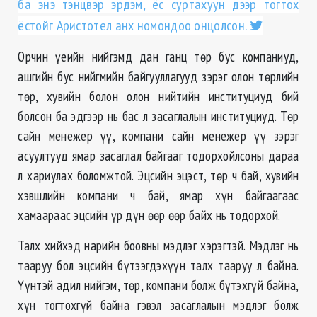
ба энэ тэнцвэр эрдэм, ёс суртахуун дээр тогтох
ёстойг Аристотел анх номондоо онцолсон.
Орчин үеийн нийгэмд дан ганц төр бус компаниуд,
ашгийн бус нийгмийн байгууллагууд зэрэг олон төрлийн
төр, хувийн болон олон нийтийн институциуд бий
болсон ба эдгээр нь бас л засаглалын институциуд. Төр
сайн менежер үү, компани сайн менежер үү зэрэг
асуултууд ямар засаглал байгааг тодорхойлсоны дараа
л хариулах боломжтой. Эцсийн эцэст, төр ч бай, хувийн
хэвшлийн компани ч бай, ямар хүн байгаагаас
хамаараас эцсийн үр дүн өөр өөр байх нь тодорхой.
Талх хийхэд нарийн боовны мэдлэг хэрэгтэй. Мэдлэг нь
тааруу бол эцсийн бүтээгдэхүүн талх тааруу л байна.
Үүнтэй адил нийгэм, төр, компани болж бүтэхгүй байна,
хүн тогтохгүй байна гэвэл засаглалын мэдлэг болж