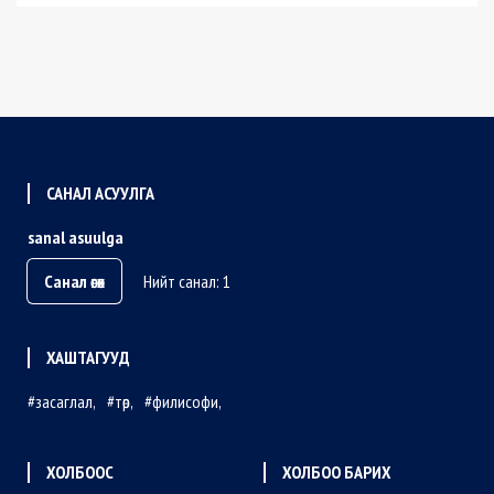
САНАЛ АСУУЛГА
sanal asuulga
Санал өгөх
Нийт санал: 1
ХАШТАГУУД
засаглал
төр
филисофи
ХОЛБООС
ХОЛБОО БАРИХ