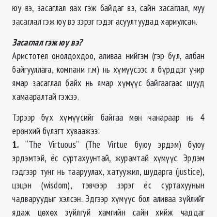
юу вэ, засаглал яах гэж байдаг вэ, сайн засаглал, муу
засаглал гэж юу вэ зэрэг гэдэг асуултуудад хариулсан.
Засаглал гэж юу вэ?
Аристотел онолдохдоо, аливаа нийгэм (гэр бүл, албан
байгууллага, компани г.м) нь хүмүүсээс л бүрддэг учир
ямар засаглал байх нь ямар хүмүүс байгаагаас шууд
хамааралтай гэжээ.
Тэрээр бүх хүмүүсийг байгаа мөн чанараар нь 4
ерөнхий бүлэгт хуваажээ:
1.
“The Virtuous” (The Virtue буюу эрдэм) буюу
эрдэмтэй, ёс суртахуунтай, журамтай хүмүүс. Эрдэм
гэдгээр тунг нь тааруулах, хатуужил, шударга (justice),
цэцэн (wisdom), тэвчээр зэрэг ёс суртахуунын
чадваруудыг хэлсэн. Эдгээр хүмүүс бол аливаа зүйлийг
ядаж цөхөх зүйлгүй хамгийн сайн хийж чаддаг