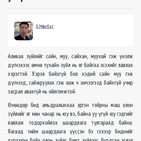
Б.Мөнхбат
Аливаа зүйлийг сайн, муу, сайхан, муухай гэж үнэлж
дүгнэхээс өмнө тухайн зүйл нь яг байгаа эсэхийг лавлах
хэрэгтэй. Хэрэв байхгүй бол хэдий сайн муу гэж
дүгнээд, сайжруулах гэж яаж ч хичээгээд байхгүй учир
засрал авахгүй нь ойлгомжтой.
Өнөөдөр бид амьдралынхаа эргэн тойрны маш олон
зүйлийг яг мөн чанар нь юу вэ, байна уу үгүй юу гэдгийг
лавлаж тодорхойлох шаардлага тулгараад байна.
Яагаад тийм шаардлага үүссэн бэ гэхээр биднийг
хүрээлэн байх олон зүйлс биет зүйлээс бүрдсэн эсвэл