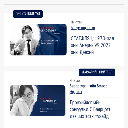
ӨМНӨХ НИЙТЛЭЛ
Нийтлэл
Б.Түмэнцэнгэл
СТАГФЛЯЦ: 1970-аад
оны Америк VS 2022
оны Дэлхий
ДАРААГИЙН НИЙТЛЭЛ
Нийтлэл
Базарсүрэнгийн Болор-
Эрдэнэ
Ерөнхийлөгчийн
сонгуульд С.Баярцогт
дэвших эсэх тухайд