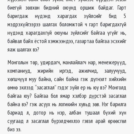
биегүй зөвхөн бидний оюунд оршиж байдаг. Гарт
баригдаж нүдэнд харагдах зүйлсийг бид 5
мэдрэхүйгээрээ шалгах боломжтой ч гарт баригдахгүй
нүдэнд харагдахгүй оюуны зүйлсийг байгаа үгүйг нь,
байвал байх ёстой хэмжээндээ, газартаа байгаа эсэхийг
яаж шалгах вэ?
Монголын төр, удирдагч, манлайлагч нар, менежерүүд,
компаниуд, жирийн иргэд, ажилчид, залуучууд,
хөгшчүүл муу байна, сайн байна гэж дүгнэлт хийхийн
өмнө эхлээд “засаглал” гэдэг зүйл ер нь юу вэ? Монголд
байгаа юу? Байгаа бол ямар хэлбэр дүрстэй засаглал
байна вэ? гэж асуух нь логикийн хувьд зөв. Нэг барилга
бариад л, дотор нь нэр, албан тушаал бүхий хүн
суугаад л засаглал бүрэлдчихлээ гэвэл арай өрөөсгөл
биз ээ.