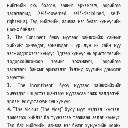
нийгмийн охь болсон, зөвийг эрхэмлэгч, өөрийгөө
засаглагчид (self-governed, self-disciplined, self-
righteous). Тэд нийгмийн, аливаа нэг бүлэг хүмүүсийн
цөөнх байдаг.
2.
The Continent буюу муугаас зайлсхийж сайныг
хийхийг хичээдэг, эрмэлздэг ч үр дүн нь сайн муу
ээлжилдэг хэсэг хүмүүс. Эдгээр хүмүүс нь Аристотелийн
тодорхойлсоноор зөвийг эрхэмлэгч, “өөрийгөө
засаглагч” байхыг эрмэлздэг. Тэдэнд хуулийн дэмжлэг
хэрэгтэй.
3.
“The Incontinent” буюу муугаас зайлсхийхийг
хичээдэг ч эцэстээ шантарч муугаасаа салж чаддаггүй,
эрдэм, ёс суртахуун сул хүмүүс.
4. “
The Vicious (The Vice)” буюу мууг мэдээд, хүсээд,
төлөвлөж хийдэг ба түүнээсээ таашаал авдаг хүмүүс.
Тэд бас нийгмийн, аливаа нэг бүлэг хүмүүсийн цөөнх