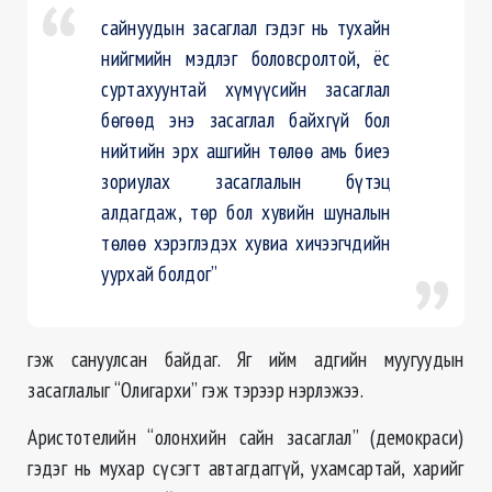
сайнуудын засаглал гэдэг нь тухайн
нийгмийн мэдлэг боловсролтой, ёс
суртахуунтай хүмүүсийн засаглал
бөгөөд энэ засаглал байхгүй бол
нийтийн эрх ашгийн төлөө амь биеэ
зориулах засаглалын бүтэц
алдагдаж, төр бол хувийн шуналын
төлөө хэрэглэдэх хувиа хичээгчдийн
уурхай болдог”
гэж сануулсан байдаг. Яг ийм адгийн муугуудын
засаглалыг “Олигархи” гэж тэрээр нэрлэжээ.
Аристотелийн “олонхийн сайн засаглал” (демокраси)
гэдэг нь мухар сүсэгт автагдаггүй, ухамсартай, харийг