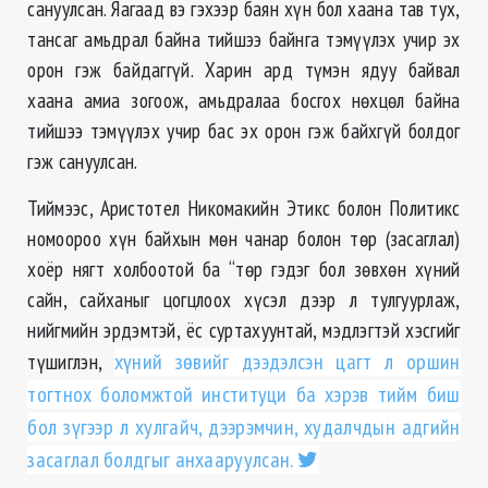
сануулсан. Яагаад вэ гэхээр баян хүн бол хаана тав тух,
тансаг амьдрал байна тийшээ байнга тэмүүлэх учир эх
орон гэж байдаггүй. Харин ард түмэн ядуу байвал
хаана амиа зогоож, амьдралаа босгох нөхцөл байна
тийшээ тэмүүлэх учир бас эх орон гэж байхгүй болдог
гэж сануулсан.
Тиймээс, Аристотел Никомакийн Этикс болон Политикс
номоороо хүн байхын мөн чанар болон төр (засаглал)
хоёр нягт холбоотой ба “төр гэдэг бол зөвхөн хүний
сайн, сайханыг цогцлоох хүсэл дээр л тулгуурлаж,
нийгмийн эрдэмтэй, ёс суртахуунтай, мэдлэгтэй хэсгийг
түшиглэн,
хүний зөвийг дээдэлсэн цагт л оршин
тогтнох боломжтой институци ба хэрэв тийм биш
бол зүгээр л хулгайч, дээрэмчин, худалчдын адгийн
засаглал болдгыг анхааруулсан.