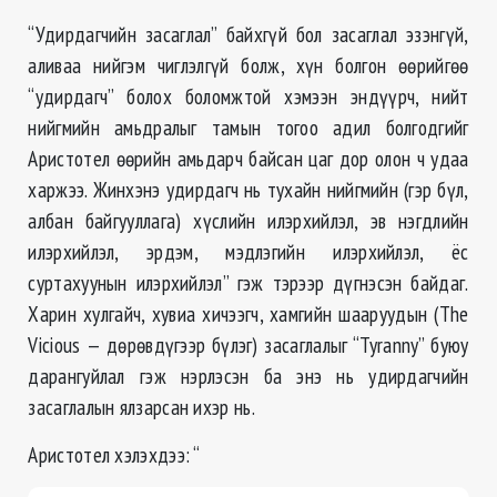
“Удирдагчийн засаглал” байхгүй бол засаглал эзэнгүй,
аливаа нийгэм чиглэлгүй болж, хүн болгон өөрийгөө
“удирдагч” болох боломжтой хэмээн эндүүрч, нийт
нийгмийн амьдралыг тамын тогоо адил болгодгийг
Аристотел өөрийн амьдарч байсан цаг дор олон ч удаа
харжээ. Жинхэнэ удирдагч нь тухайн нийгмийн (гэр бүл,
албан байгууллага) хүслийн илэрхийлэл, эв нэгдлийн
илэрхийлэл, эрдэм, мэдлэгийн илэрхийлэл, ёс
суртахуунын илэрхийлэл” гэж тэрээр дүгнэсэн байдаг.
Харин хулгайч, хувиа хичээгч, хамгийн шааруудын (The
Vicious — дөрөвдүгээр бүлэг) засаглалыг “Tyranny” буюу
дарангуйлал гэж нэрлэсэн ба энэ нь удирдагчийн
засаглалын ялзарсан ихэр нь.
Аристотел хэлэхдээ: “