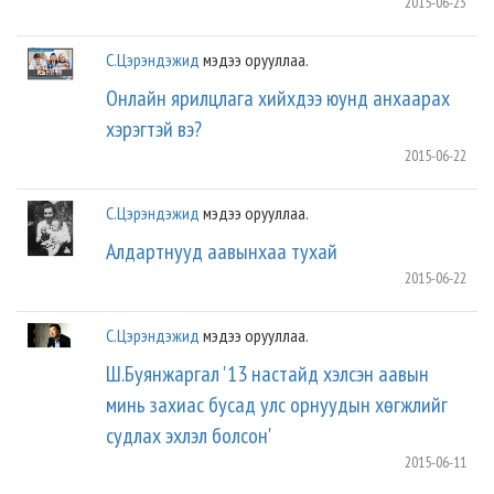
2015-06-23
С.Цэрэндэжид
мэдээ орууллаа.
Онлайн ярилцлага хийхдээ юунд анхаарах
хэрэгтэй вэ?
2015-06-22
С.Цэрэндэжид
мэдээ орууллаа.
Алдартнууд аавынхаа тухай
2015-06-22
С.Цэрэндэжид
мэдээ орууллаа.
Ш.Буянжаргал '13 настайд хэлсэн аавын
минь захиас бусад улс орнуудын хөгжлийг
судлах эхлэл болсон'
2015-06-11