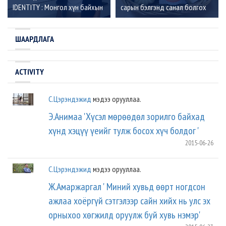
IDENTITY : Монгол хүн байхын
сарын бэлгэнд санал болгох
үүрэг хариуцлага”
онцлох 5 брэнд
ШААРДЛАГА
ACTIVITY
С.Цэрэндэжид
мэдээ орууллаа.
Э.Анимаа 'Хүсэл мөрөөдөл зорилго байхад
хүнд хэцүү үеийг тулж босох хүч болдог '
2015-06-26
С.Цэрэндэжид
мэдээ орууллаа.
Ж.Амаржаргал ' Миний хувьд өөрт ногдсон
ажлаа хоёргүй сэтгэлээр сайн хийх нь улс эх
орныхоо хөгжилд оруулж буй хувь нэмэр'