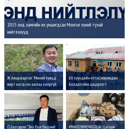
2015 онд хамгийн их уншигдсан Монгол хүний тухай
нийтлэлүүд
Ж.Амаржаргал ' Миний хувьд
60 хүүхдийн итгэл,мөрөөдөл
өөрт ногдсон ажлаа хоёргүй
Болдкогийн цэцэрлэгт
сэтгэлээр сайн хийх нь улс эх
орныхоо хөгжилд оруулж буй
хувь нэмэр'
О.Батсүрэн “Энэ бол бидний
#MADEINMONGOLIA: Цагаан