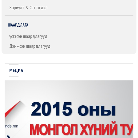
Хариулт & Сэтгэгдэл
ШААРДЛАГА
Үүсгэсэн шаардлагууд
Дэмжсэн шаардлагууд
МЕДИА