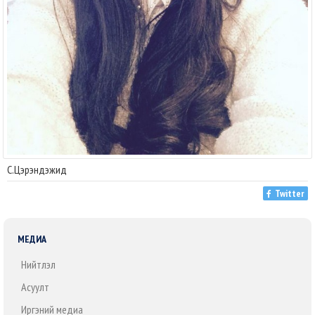
С.Цэрэндэжид
Twitter
МЕДИА
Нийтлэл
Асуулт
Иргэний медиа