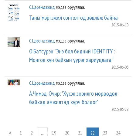
С.Цэрэндэжид
мэдээ орууллаа.
Таны мэргэжил сонголтод зөвлөж байна
2015-06-10
С.Цэрэндэжид
мэдээ орууллаа.
О.Батсүрэн “Энэ бол бидний IDENTITY :
Монгол хүн байхын үүрэг хариуцлага”
2015-06-05
С.Цэрэндэжид
мэдээ орууллаа.
А.Чимэд-Очир: 'Хүсэл зорилго мөрөөдөл
байхад амжилтад хүрч болдог'
2015-05-28
«
1
2
19
20
21
23
24
...
22