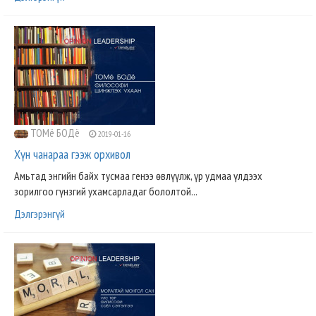
ТОМё БОДё
2019-01-16
Хүн чанараа гээж орхивол
Амьтад энгийн байх тусмаа генээ өвлүүлж, үр удмаа үлдээх
зорилгоо гүнзгий ухамсарладаг бололтой...
Дэлгэрэнгүй