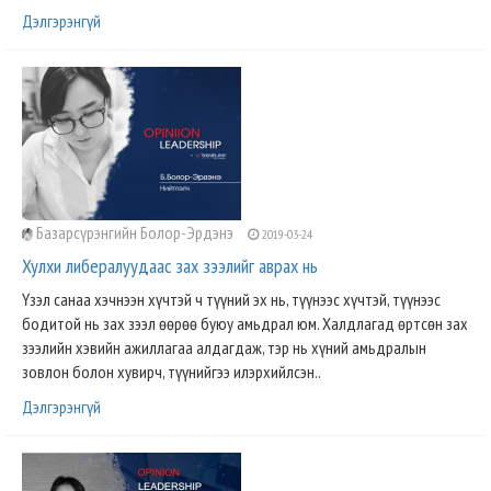
Дэлгэрэнгүй
Базарсүрэнгийн Болор-Эрдэнэ
2019-03-24
Хулхи либералуудаас зах зээлийг аврах нь
Үзэл санаа хэчнээн хүчтэй ч түүний эх нь, түүнээс хүчтэй, түүнээс
бодитой нь зах зээл өөрөө буюу амьдрал юм. Халдлагад өртсөн зах
зээлийн хэвийн ажиллагаа алдагдаж, тэр нь хүний амьдралын
зовлон болон хувирч, түүнийгээ илэрхийлсэн..
Дэлгэрэнгүй