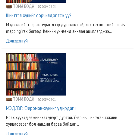
ТОМё БОДё
2019-03-05
Шийтгэл хүнийг өөрчилдөг гэж үү?
Мэдээллийг газрын зураг дээр дүрсэлж шэйрлэх технологийг 'crisis
mapping' гэх бөгөөд, Кенийн үймээнд анхлан ашиглагджээ...
Дэлгэрэнгүй
ТОМё БОДё
2019-03-01
МЭДЛЭГ: Феромон-хүнийг удирдагч
Нялх хүүхэд ээжийнхээ үнэрт дуртай. Үнэр нь шингэсэн ээжийн
хувцас зэрэг бол нандин бараа байдаг. ..
Дэлгэрэнгүй