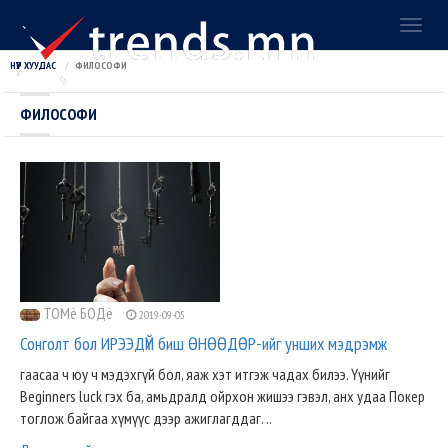
Toggl
naviga
НҮҮР ХУУДАС
ФИЛОСОФИ
ФИЛОСОФИ
ТОМё БОДё
2019-09-05
Сонголт бол ИРЭЭДҮЙ биш ӨНӨӨДӨР-ийг унших мэдрэмж
гаасаа ч юу ч мэдэхгүй бол, яаж хэт итгэж чадах билээ. Үүнийг
Beginners luck гэх ба, амьдралд ойрхон жишээ гэвэл, анх удаа Покер
тоглож байгаа хүмүүс дээр ажиглагддаг. ..