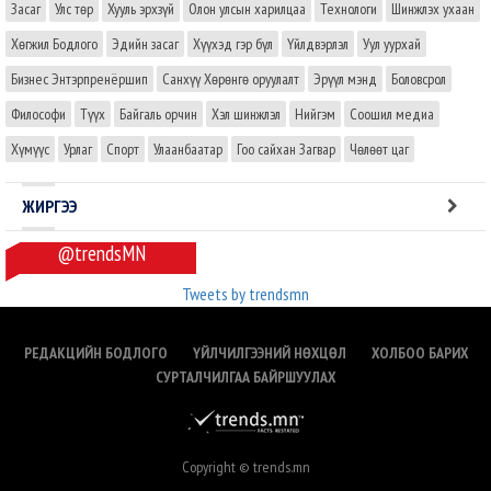
Засаг
Улс төр
Хууль эрхзүй
Олон улсын харилцаа
Технологи
Шинжлэх ухаан
Хөгжил Бодлого
Эдийн засаг
Хүүхэд гэр бүл
Үйлдвэрлэл
Уул уурхай
Бизнес Энтэрпренёршип
Санхүү Хөрөнгө оруулалт
Эрүүл мэнд
Боловсрол
Философи
Түүх
Байгаль орчин
Хэл шинжлэл
Нийгэм
Соошил медиа
Хүмүүс
Урлаг
Спорт
Улаанбаатар
Гоо сайхан Загвар
Чөлөөт цаг
ЖИРГЭЭ
@trendsMN
Tweets by trendsmn
РЕДАКЦИЙН БОДЛОГО
ҮЙЛЧИЛГЭЭНИЙ НӨХЦӨЛ
ХОЛБОО БАРИХ
СУРТАЛЧИЛГАА БАЙРШУУЛАХ
Copyright © trends.mn