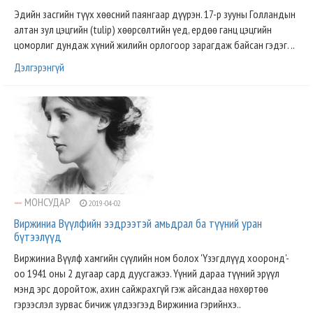
Эдийн засгийн түүх хөөсний паянгаар дүүрэн. 17-р зууны Голландын
алтан зул цэцгийн (tulip) хөөрсөлтийн үед, ердөө ганц цэцгийн
цоморлиг дундаж хүний жилийн орлогоор зарагдаж байсан гэдэг. ..
Дэлгэрэнгүй
МОНСУДАР
2019-04-02
Виржиниа Вүүлфийн ээдрээтэй амьдрал ба түүний уран
бүтээлүүд
Виржиниа Вүүлф хамгийн сүүлийн ном болох 'Үзэгдлүүд хооронд'-
оо 1941 оны 2 дугаар сард дуусгажээ. Үүний дараа түүний эрүүл
мэнд эрс доройтож, ахин сайжрахгүй гэж айсандаа нөхөртөө
гэрээслэл зурвас бичиж үлдээгээд Виржиниа гэрийнхэ..