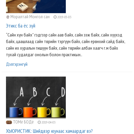
Моралтай Монгол сан
2019-05-03
Этикс ба ёс зүй
“Сайн хүн байх” гэдгээр сайн аав байх, сайн ээж байх, сайн хүүхэд
байх, цаашлаад сайн төрийн тэргүүн байх, сайн ерөнхий сайд байх,
сайн их хуралын гишүүн байх, сайн төрийн албан хаагч г.м байх
тухай судалдаг онолын болон практикын..
Дэлгэрэнгүй
ТОМё БОДё
2019-04-03
ХЬЮРИСТИК: Шийдвэр юунаас хамаардаг вэ?