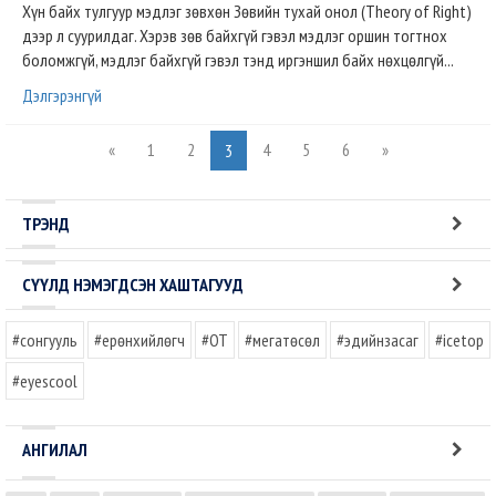
Хүн байх тулгуур мэдлэг зөвхөн Зөвийн тухай онол (Theory of Right)
дээр л суурилдаг. Хэрэв зөв байхгүй гэвэл мэдлэг оршин тогтнох
боломжгүй, мэдлэг байхгүй гэвэл тэнд иргэншил байх нөхцөлгүй...
Дэлгэрэнгүй
«
1
2
4
5
6
»
3
ТРЭНД
СҮҮЛД НЭМЭГДСЭН ХАШТАГУУД
#сонгууль
#ерөнхийлөгч
#OT
#мегатөсөл
#эдийнзасаг
#icetop
#eyescool
АНГИЛАЛ