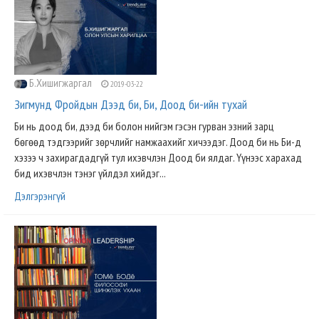
Б.Хишигжаргал
2019-03-22
Зигмунд Фройдын Дээд би, Би, Доод би-ийн тухай
Би нь доод би, дээд би болон нийгэм гэсэн гурван эзний зарц
бөгөөд тэдгээрийг зөрчлийг намжаахийг хичээдэг. Доод би нь Би-д
хэзээ ч захирагдадгүй тул ихэвчлэн Доод би ялдаг. Үүнээс харахад
бид ихэвчлэн тэнэг үйлдэл хийдэг...
Дэлгэрэнгүй