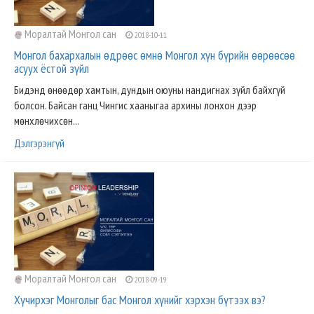
Моралтай Монгол сан
2018-10-11
Монгол бахархалын өдрөөс өмнө Монгол хүн бүрийн өөрөөсөө
асуух ёстой зүйл
Бидэнд өнөөдөр хамтын, дундын оюуны нандигнах зүйл байхгүй
болсон. Байсан ганц Чингис хааныгаа архины лонхон дээр
мөнхлөчихсөн...
Дэлгэрэнгүй
Моралтай Монгол сан
2018-09-19
Хүчирхэг Монголыг бас Монгол хүнийг хэрхэн бүтээх вэ?