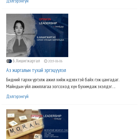
Дэлгэрэнгүй
Б.Хишигжаргал
2019-06-06
Аз жаргалын тухай эргэцүүлэл
Бидний тархи үргэлж ажил хийж идэвхтэй байх гэж цангадаг.
Майндын үйл ажиллагаа зогсоход хүн бухимдаж эхэлдэг. ..
Дэлгэрэнгүй