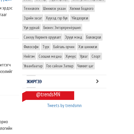
им эрдэс
Технологи
Шинжлэх ухаан
Хөгжил Бодлого
гааг
Эдийн засаг
Хүүхэд гэр бүл
Үйлдвэрлэл
Уул уурхай
Бизнес Энтэрпренёршип
Санхүү Хөрөнгө оруулалт
Эрүүл мэнд
Боловсрол
Философи
Түүх
Байгаль орчин
Хэл шинжлэл
Нийгэм
Соошил медиа
Хүмүүс
Урлаг
Спорт
итгэгч
Улаанбаатар
Гоо сайхан Загвар
Чөлөөт цаг
чээлийг
ЖИРГЭЭ
@trendsMN
Tweets by trendsmn
хорио
ологийн