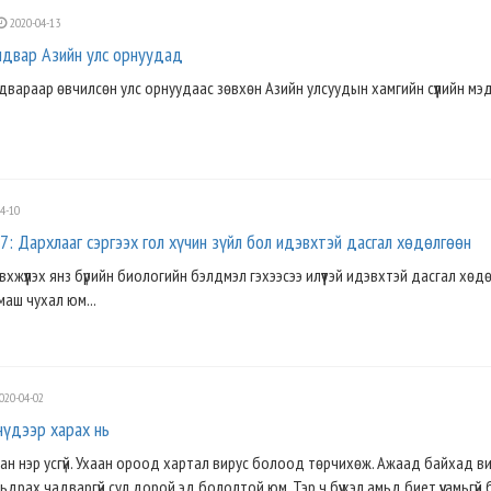
2020-04-13
лдвар Азийн улс орнуудад
вараар өвчилсөн улс орнуудаас зөвхөн Азийн улсуудын хамгийн сүүлийн мэ
4-10
: Дархлааг сэргээх гол хүчин зүйл бол идэвхтэй дасгал хөдөлгөөн
хжүүлэх янз бүрийн биологийн бэлдмэл гэхээсээ илүүтэй идэвхтэй дасгал хөд
аш чухал юм...
020-04-02
нүдээр харах нь
хан нэр усгүй. Ухаан ороод хартал вирус болоод төрчихөж. Ажаад байхад в
драх чадваргүй сул дорой эд бололтой юм. Тэр ч бүү хэл амьд биет үү, амьгүй