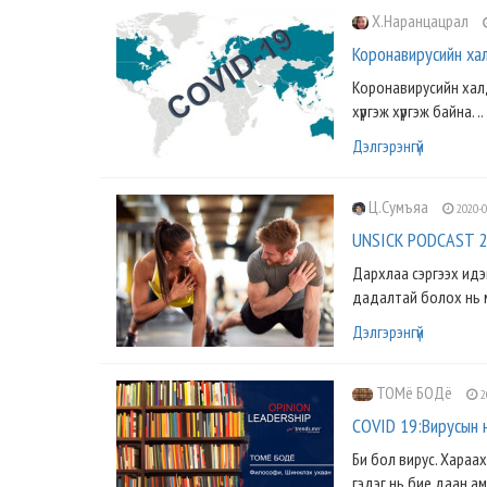
Х.Наранцацрал
Коронавирусийн ха
Коронавирусийн халд
хүргэж хүргэж байна. ..
Дэлгэрэнгүй
Ц.Сумъяа
2020-0
UNSICK PODCAST 27
Дархлаа сэргээх идэв
дадалтай болох нь м
Дэлгэрэнгүй
ТОМё БОДё
2
COVID 19:Вирусын 
Би бол вирус. Хараа
гэдэг нь бие даан амь