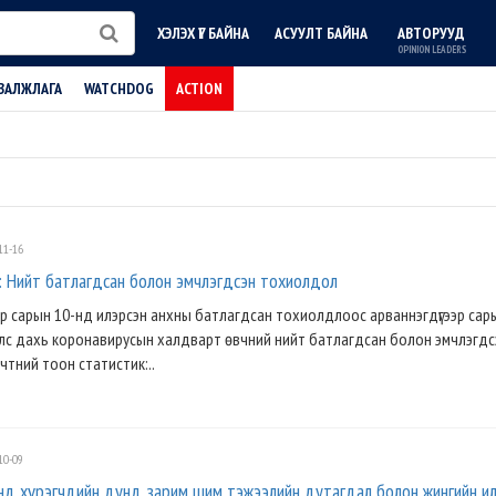
ХЭЛЭХ ҮГ БАЙНА
АСУУЛТ БАЙНА
АВТОРУУД
OPINION LEADERS
ВАЛЖЛАГА
WATCHDOG
ACTION
11-16
Нийт батлагдсан болон эмчлэгдсэн тохиолдол
р сарын 10-нд илэрсэн анхны батлагдсан тохиолдлоос арваннэгдүгээр сар
Улс дахь коронавирусын халдварт өвчний нийт батлагдсан болон эмчлэгдс
чтний тоон статистик:..
10-09
д хүрэгчдийн дунд зарим шим тэжээлийн дутагдал болон жингийн и