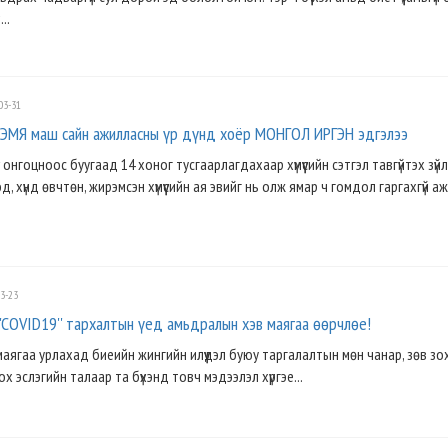
..
03-31
ЭМЯ маш сайн ажилласны үр дүнд хоёр МОНГОЛ ИРГЭН эдгэлээ
с онгоцноос буугаад 14 хоног тусгаарлагдахаар хүмүүсийн сэтгэл тавгүйтэх зүйл
хэд, хүнд өвчтөн, жирэмсэн хүмүүсийн ая эвийг нь олж ямар ч гомдол гаргахгүй 
3-23
'COVID19'' тархалтын үед амьдралын хэв маягаа өөрчлөе!
 маягаа урлахад биеийн жингийн илүүдэл буюу таргалалтын мөн чанар, зөв з
 эслэгийн талаар та бүхэнд товч мэдээлэл хүргэе...