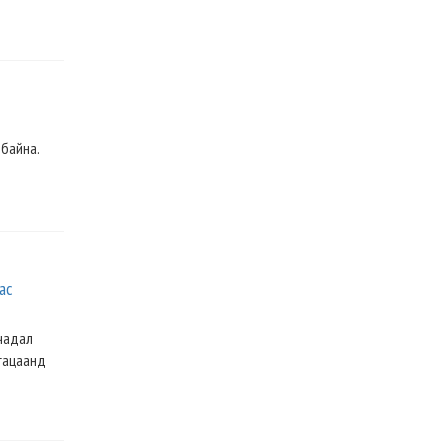
 байна.
ас
 чадал
угацаанд