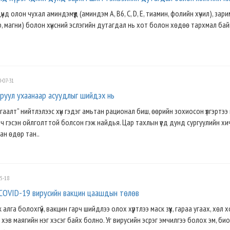
нд олон чухал аминдэмүүд (аминдэм А, В6, С, D, E, тиамин, фолийн хүчил), зар
р, магни) болон хүнсний эслэгийн дутагдал нь хот болон хөдөө тархмал бай
-07-31
руул ухаанаар асуудлыг шийдэх нь
аалт” нийтлэлээс хүн гэдэг амьтан рационал биш, өөрийн зохиосон үлгэртээ 
ч гэсэн ойлголттой болсон гэж найдья. Цар тахлын үед дунд сургуулийн хи
ан өдөр тан..
5-18
COVID-19 вирусийн вакцин цаашдын төлөв
алга болохгүй, вакцин гарч шийдлээ олох хүртлээ маск зүүх, гараа угаах, хөл 
 хэв маягийн нэг хэсэг байх болно. Уг вирусийн эсрэг эмчилгээ болох эм, би