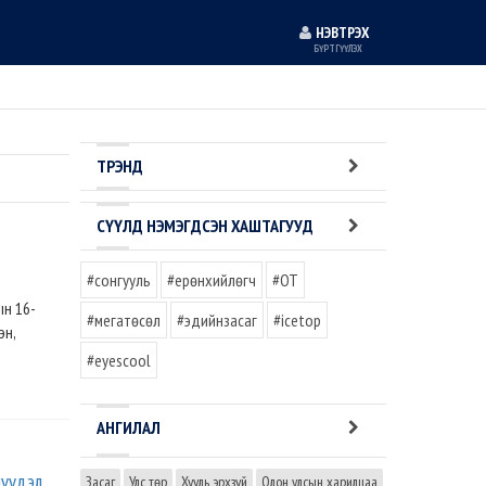
НЭВТРЭХ
БҮРТГҮҮЛЭХ
ТРЭНД
СҮҮЛД НЭМЭГДСЭН ХАШТАГУУД
#сонгууль
#ерөнхийлөгч
#OT
ын 16-
#мегатөсөл
#эдийнзасаг
#icetop
эн,
#eyescool
АНГИЛАЛ
лүүдэл
Засаг
Улс төр
Хууль эрхзүй
Олон улсын харилцаа