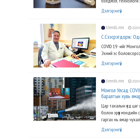
бэлдмэл, технологи 
Дэлгэрэнгүй
trends.mn
2020-
С.Сээсрэгдорж: Од
COVID 19 -ийг Монгол
Эхний эс боловсорсон 
Дэлгэрэнгүй
trends.mn
2020-
Монгол Улсад COVI
баралтын хувь ямар
Цар тахалын үед цаг 
болон эрүүл мэндийн
гаргах нь ямар чухал
Дэлгэрэнгүй