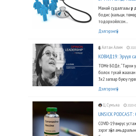
Манай судалгааы үр дү
бодис (кальци, төмө
тодорхойлсон...
Дэлгэрэнгүй
Алтан Алим
2020
КОВИД19: Эрүүл са
ТОМё БОДё, “Тархи уг
болох тухай жаахан 
3х2 загвар буюу гурв
Дэлгэрэнгүй
Ц.Сумъяа
2020-0
UNSICK PODCAST: 
COVID-19 вирус устаж 
зэрэг зүйл амьдралын