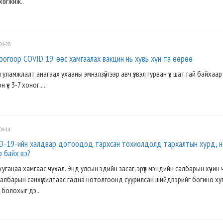
хөгжиж..
04-20
оогоор COVID 19-өөс хамгаалах вакцин нь хувь хүн та өөрөө
 уламжлалт анагаах ухааны эмнэлзүйгээр авч үзвэл гурван үе шаттай байхаар
үе 3-7 хоног.....
04-14
D-19-ийн халдвар дотоодод тархсан тохиолдолд тархалтын хурд, н
 байх вэ?
хугацаа хамгаас чухал. Энд улсын эдийн засаг, эрүүл мэндийн салбарын хүчин
 салбарын санхүүжилтаас гадна нотолгоонд суурилсан шийдвэрийг богино х
 болохыг дэ..