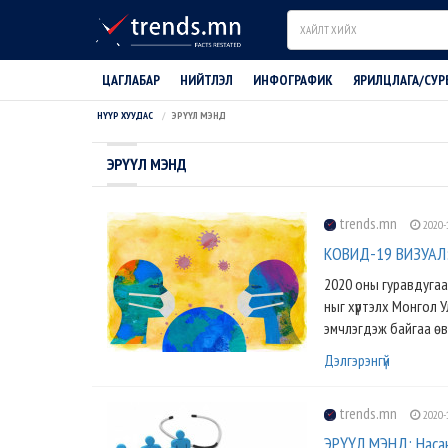
Search
ЦАГЛАБАР
НИЙТЛЭЛ
ИНФОГРАФИК
ЯРИЛЦЛАГА/СУР
НҮҮР ХУУДАС
ЭРҮҮЛ МЭНД
ЭРҮҮЛ МЭНД
trends.mn
2020-
КОВИД-19 ВИЗУАЛ: 
2020 оны гуравдугаа
ныг хүртэлх Монгол 
эмчлэгдэж байгаа өв
Дэлгэрэнгүй
trends.mn
2020-
ЭРҮҮЛ МЭНД: Насан