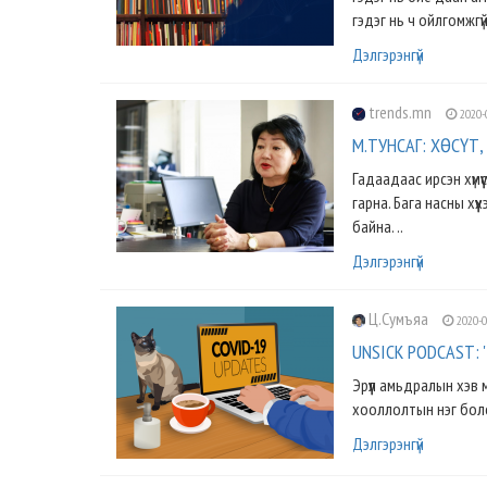
гэдэг нь ч ойлгомжгүй.
Дэлгэрэнгүй
trends.mn
2020-
М.ТУНСАГ: ХӨСҮТ, 
Гадаадаас ирсэн хүмүү
гарна. Бага насны хүү
байна. ..
Дэлгэрэнгүй
Ц.Сумъяа
2020-0
UNSICK PODCAST: '
Эрүүл амьдралын хэв
хооллолтын нэг болох
Дэлгэрэнгүй