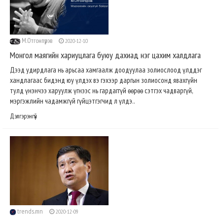
М.Отгонпүрэв
2020-12-10
Монгол маягийн хариуцлага буюу дахиад нэг цахим халдлага
Дээд удирдлага нь арьсаа хамгаалж доодуулаа золиослоод үлддэг
хандлагаас бидэнд юу үлдэх вэ гэхээр даргын золиосонд явахгүйн
тулд үнэнчээ харуулж үгнээс нь гардаггүй өөрөө сэтгэх чадваргүй,
мэргэжлийн чадамжгүй гүйцэтгэгчид л үлдэ..
Дэлгэрэнгүй
trends.mn
2020-12-09