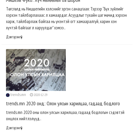
Төгсгөлд нь Ницшегийн хэлснийг эргэн санацгаая: Тэрээр “Бүх зүйлийг
хэрхэн тайлбарлахаас л хамаардаг. Асуудлыг тухайн цаг мөчид хэрхэн
харж, тайлбарлаж байгаа нь үнэнтэй огт хамааралгүй, харин хэн
хүчтэй байгааг л харуулдаг” хэмээ..
Дэлгэрэнгүй
trends.mn
2020-12-29
trends.mn 2020 онд: Олон улсын харилцаа, гадаад бодлого
trends.mn 2020 оны олон улсын харилцаа, гадаад бодлогын сэдэвтэй
онцлох нийтлэлүүд..
Дэлгэрэнгүй