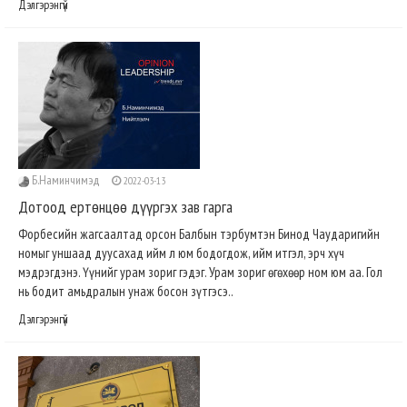
Дэлгэрэнгүй
Б.Наминчимэд
2022-03-13
Дотоод ертөнцөө дүүргэх зав гарга
Форбесийн жагсаалтад орсон Балбын тэрбумтэн Бинод Чаударигийн
номыг уншаад дуусахад ийм л юм бодогдож, ийм итгэл, эрч хүч
мэдрэгдэнэ. Үүнийг урам зориг гэдэг. Урам зориг өгөхөөр ном юм аа. Гол
нь бодит амьдралын унаж босон зүтгэсэ..
Дэлгэрэнгүй