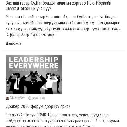
Засгийн газар Cү.Батболдыг авилгын хэргээр Нью-Йоркийн
шүүхэд өгсөн нь үнэн үү?
Монголын Засгийн газар Ерөнхий сайд асан Сүхбаатарын Батболдыг
тус улсын хамгийн том хоёр уурхайд холбогдох зуу зуун сая долларын
хээл хахууль авсан, хууль бус гүйлгээ хийсэн хэргээр шүүхэд өгсөн тухай
“Оффшор Алерт” дээр өчигдөр ..
Дэлгэрэнгүй
Б.Мөнхбат
2020-12-09
Дракер 2020 форум дээр юу ярив?
Энэ жилийн форум COVID-19 цар тахлын үед менежерүүд яаран
шийдвэр гаргахын өмнө асуудлын мөн чанараа хэрхэн ойлгох, асуудал
менежерээс ямар мэдлэг, чадвар шаардах тухай суурь