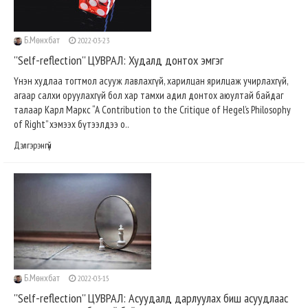
Б.Мөнхбат
2022-03-23
''Self-reflection'' ЦУВРАЛ: Худалд донтох эмгэг
Үнэн худлаа тогтмол асууж лавлахгүй, харилцан ярилцаж учирлахгүй,
агаар салхи оруулахгүй бол хар тамхи адил донтох аюултай байдаг
талаар Карл Маркс “A Contribution to the Critique of Hegel’s Philosophy
of Right” хэмээх бүтээлдээ о..
Дэлгэрэнгүй
Б.Мөнхбат
2022-03-15
''Self-reflection'' ЦУВРАЛ: Асуудалд дарлуулах биш асуудлаас