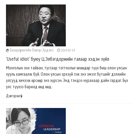
Базарсүрэнгийн Болор-Эрдэнэ
2024-02-14
'Useful idiot' буюу Ц.Элбэгдоржийн талаар хэдэн зүйл
Монголын энх тайван, тусгаар тогтнолыг өнөөдөр түүх биш олон улсын
хууль хамгаалж буй. Олон улсын эрхзүй гэж энэ эмзэг бүтцийг дэлхийн
улсууд хичээж өрсөөр энэ хүрсэн. Энд тэндээ нурахаар дайн гардаг. Бүх
улс түүхээ бариад өөд өөд..
Дэлгэрэнгүй