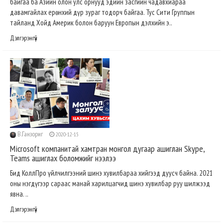
байгаа ба Азийн олон улс орнууд эдийн засгийн чадавхиараа
давамгайлах ерөнхий дүр зураг тодорч байгаа. Тус Сити Группын
тайланд Хойд Америк болон баруун Европын дэлхийн э..
Дэлгэрэнгүй
В.Ганзориг
2020-12-15
Microsoft компанитай хамтран монгол дугаар ашиглан Skype,
Teams ашиглах боломжийг нээлээ
Бид КоллПро үйлчилгээний шинэ хувилбараа хийгээд дуусч байна. 2021
оны нэгдүгээр сараас манай харилцагчид шинэ хувилбар руу шилжээд
явна. ..
Дэлгэрэнгүй