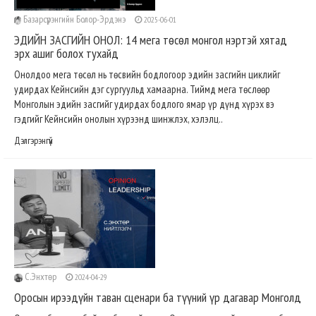
Базарсүрэнгийн Болор-Эрдэнэ
2025-06-01
ЭДИЙН ЗАСГИЙН ОНОЛ: 14 мега төсөл монгол нэртэй хятад
эрх ашиг болох тухайд
Онолдоо мега төсөл нь төсвийн бодлогоор эдийн засгийн циклийг
удирдах Кейнсийн дэг сургуульд хамаарна. Тиймд мега төслөөр
Монголын эдийн засгийг удирдах бодлого ямар үр дүнд хүрэх вэ
гэдгийг Кейнсийн онолын хүрээнд шинжлэх, хэлэлц..
Дэлгэрэнгүй
C.Энхтөр
2024-04-29
Оросын ирээдүйн таван сценари ба түүний үр дагавар Монголд