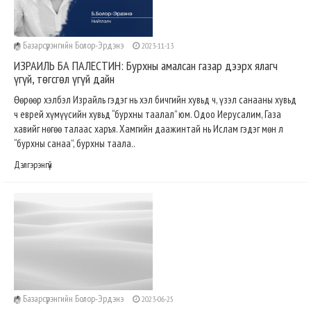
Базарсүрэнгийн Болор-Эрдэнэ
2023-11-13
ИЗРАИЛЬ БА ПАЛЕСТИН: Бурхны амалсан газар дээрх ялагч
үгүй, төгсгөл үгүй дайн
Өөрөөр хэлбэл Израйль гэдэг нь хэл бичгийн хувьд ч, үзэл санааны хувьд
ч еврей хүмүүсийн хувьд “бурхны таалал” юм. Одоо Иерусалим, Газа
хавийг нөгөө талаас харъя. Хамгийн даажинтай нь Ислам гэдэг мөн л
“бурхны санаа”, бурхны таала..
Дэлгэрэнгүй
Базарсүрэнгийн Болор-Эрдэнэ
2023-06-25