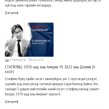
мэдлэг, шинжлэх ухаан, технологи, санхүү, мөнгө, худалдаа, улстөр, ёс
зүй гээд олон төрлийн нетворкуу..
Дэлгэрэнгүй
Б.Түмэнцэнгэл
2022-05-08
СТАГФЛЯЦ: 1970-аад оны Америк VS 2022 оны Дэлхий (II
хэсэг)
Стагфляц буюу эдийн засагт ажилгүйдэл, үнэ 2 зэрэг өсдөг үзэгдэл
сүүлийн үед олон улсад түгээмэл яригдах сэдэв болоод байна. Энэ
талаарх 3 цуврал нийтлэлийн эхний хэсэгт стагфляц яагаад сорилт
болдог, 1970-аад оны Америкт хэрхэн б..
Дэлгэрэнгүй