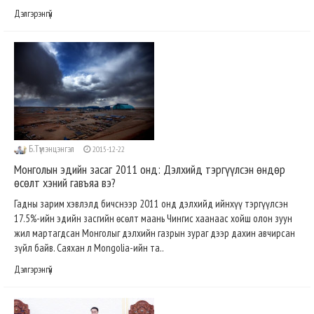
Дэлгэрэнгүй
Б.Түмэнцэнгэл
2015-12-22
Монголын эдийн засаг 2011 онд: Дэлхийд тэргүүлсэн өндөр
өсөлт хэний гавъяа вэ?
Гадны зарим хэвлэлд бичснээр 2011 онд дэлхийд ийнхүү тэргүүлсэн
17.5%-ийн эдийн засгийн өсөлт маань Чингис хаанаас хойш олон зуун
жил мартагдсан Монголыг дэлхийн газрын зураг дээр дахин авчирсан
зүйл байв. Саяхан л Mongolia-ийн та..
Дэлгэрэнгүй