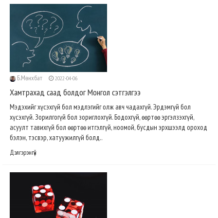
Б.Мөнхбат
2022-04-06
Хамтрахад саад болдог Монгол сэтгэлгээ
Мэдэхийг хүсэхгүй бол мэдлэгийг олж авч чадахгүй. Эрдэмгүй бол
хүсэхгүй. Зорилгогүй бол зориглохгүй. Бодохгүй, өөртөө эргэлзэхгүй,
асуулт тавихгүй бол өөртөө итгэлгүй, ноомой, бусдын эрхшээлд ороход
бэлэн, тэсвэр, хатуужилгүй болд..
Дэлгэрэнгүй