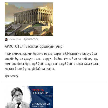
Б.Мөнхбат
2022-05-06
АРИСТОТЕЛ: Засаглал оршихуйн учир
Талх хийхэд нарийн боовны мэдлэг хэрэгтэй. Мэдлэг нь тааруу бол
эцсийн бүтээгдэхүүн талх тааруу л байна. Үүнтэй адил нийгэм, төр,
компани болж бүтэхгүй байна, хүн тогтохгүй байна гэвэл засаглалын
мэдлэг болж бүтэхгүй байгааг илтгэ..
Дэлгэрэнгүй