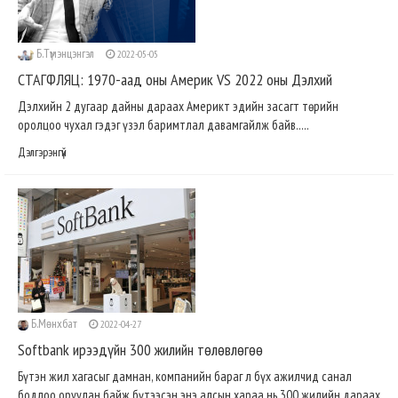
Б.Түмэнцэнгэл
2022-05-05
СТАГФЛЯЦ: 1970-аад оны Америк VS 2022 оны Дэлхий
Дэлхийн 2 дугаар дайны дараах Америкт эдийн засагт төрийн
оролцоо чухал гэдэг үзэл баримтлал давамгайлж байв.....
Дэлгэрэнгүй
Б.Мөнхбат
2022-04-27
Softbank ирээдүйн 300 жилийн төлөвлөгөө
Бүтэн жил хагасыг дамнан, компанийн бараг л бүх ажилчид санал
бодлоо оруулан байж бүтээсэн энэ алсын хараа нь 300 жилийн дараах