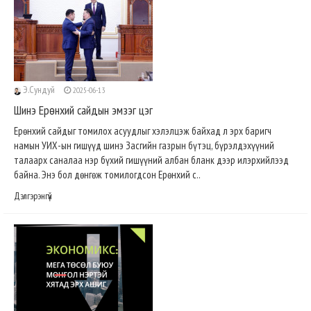
Э.Сундуй
2025-06-13
Шинэ Ерөнхий сайдын эмзэг цэг
Ерөнхий сайдыг томилох асуудлыг хэлэлцэж байхад л эрх баригч
намын УИХ-ын гишүүд шинэ Засгийн газрын бүтэц, бүрэлдэхүүний
талаарх саналаа нэр бүхий гишүүний албан бланк дээр илэрхийлээд
байна. Энэ бол дөнгөж томилогдсон Ерөнхий с..
Дэлгэрэнгүй