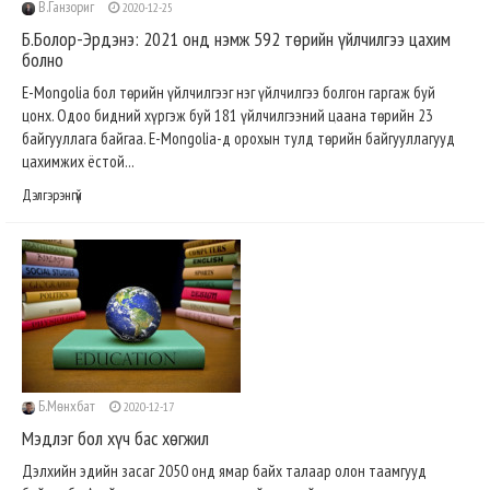
В.Ганзориг
2020-12-25
Б.Болор-Эрдэнэ: 2021 онд нэмж 592 төрийн үйлчилгээ цахим
болно
E-Mongolia бол төрийн үйлчилгээг нэг үйлчилгээ болгон гаргаж буй
цонх. Одоо бидний хүргэж буй 181 үйлчилгээний цаана төрийн 23
байгууллага байгаа. E-Mongolia-д орохын тулд төрийн байгууллагууд
цахимжих ёстой...
Дэлгэрэнгүй
Б.Мөнхбат
2020-12-17
Мэдлэг бол хүч бас хөгжил
Дэлхийн эдийн засаг 2050 онд ямар байх талаар олон таамгууд