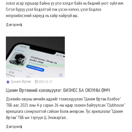
эсвэл асар хурцаар байна уу үгээ хэлдэг байх нь бидний үнэт зүйл юм.
Гэтэл буруу үзэл бодолтой гэж үзсэн нэгнээ, үзэл бодлоо
илэрхийлсэний хариуд нь хайр найргүй өш..
Дэлгэрэнгүй
Цахим Өртөө
2021-11-17
Цахим Өртөөний хэлэлцүүлэг: БИЗНЕС БА ОЮУНЫ ӨМЧ
Дэлхийн оюуны өмчийн өдрийг тохиолдуулан “Цахим Өртөө Холбоо”
ТББ-аас 2021 оны 4-р сарын 26-ны өдөр зохион байгуулсан “Clubhouse”
ярилцлага сонирхолтой сайхан болж өнгөрсөн. Тус ярилцлагыг “Цахим
Өртөө” ТББ-ын тэргүүн Ц. Энхжаргал..
Дэлгэрэнгүй