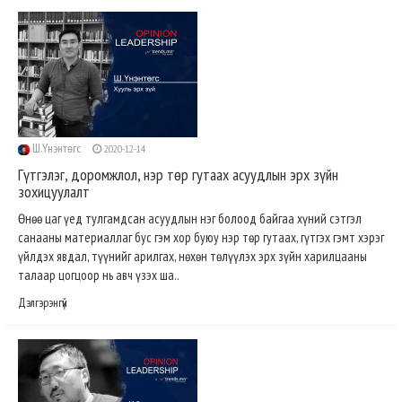
Ш.Үнэнтөгс
2020-12-14
Гүтгэлэг, доромжлол, нэр төр гутаах асуудлын эрх зүйн
зохицуулалт
Өнөө цаг үед тулгамдсан асуудлын нэг болоод байгаа хүний сэтгэл
санааны материаллаг бус гэм хор буюу нэр төр гутаах, гүтгэх гэмт хэрэг
үйлдэх явдал, түүнийг арилгах, нөхөн төлүүлэх эрх зүйн харилцааны
талаар цогцоор нь авч үзэх ша..
Дэлгэрэнгүй