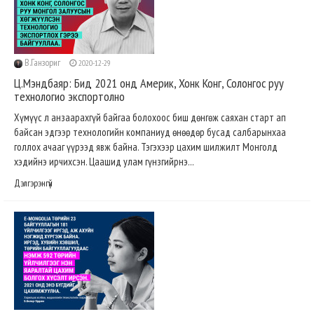
В.Ганзориг
2020-12-29
Ц.Мэндбаяр: Бид 2021 онд Америк, Хонк Конг, Солонгос руу
технологио экспортолно
Хүмүүс л анзаарахгүй байгаа болохоос биш дөнгөж саяхан старт ап
байсан эдгээр технологийн компаниуд өнөөдөр бусад салбарынхаа
голлох ачааг үүрээд явж байна. Тэгэхээр цахим шилжилт Монголд
хэдийнэ ирчихсэн. Цаашид улам гүнзгийрнэ...
Дэлгэрэнгүй