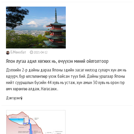
Б.Мөнхбат
2021-04-12
Япон лугаа адил хөгжих нь, өчүүхэн миний ойлголтоор
Дэлхийн 2-р дайны дараа Японы эдийн засаг нилээд суларч хүн ам нь
ядуурч, бүр өлсгөлөнгөөр үхэж байсан түүх бий. Дайны уршгаар Японы
нийт суурьшлын бүсийн 44 хувь нь устаж, хүн амын 30 хувь нь орон гэр
өмч хөрөнгөө алдаж, Нагасаки..
Дэлгэрэнгүй