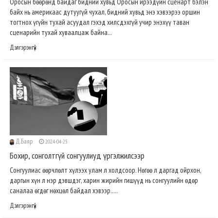
Оросын бөөрөнд байдаг бидний хувьд Оросын ирээдүйн сценарт бэлэн
байх нь америкаас дутуугүй чухал, бидний хувьд энэ хэвээрээ оршин
тогтнох үгүйн тухай асуудал гэхэд хилсдэхгүй учир энэхүү таван
сценарийн тухай хуваалцаж байна...
Дэлгэрэнгүй
Д.Баяр
2024-04-25
Бохир, сонголтгүй сонгуулиуд үргэлжилсээр
Сонгуулиас өөрчлөлт хүлээх улам л холдсоор. Нөгөө л даргад ойрхон,
даргын хүн л нэр дэвшдэг, харин жирийн гишүүд нь сонгуулийн өдөр
саналаа өгдөг нөхцөл байдал хэвээр.....
Дэлгэрэнгүй