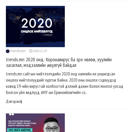
trends.mn
2020-12-29
trends.mn 2020 онд: Коронавирус ба эрх чөлөө, хуулийн
засаглал, мэдээллийн аюулгүй байдал
trends.mn сайтын нийтлэлчдийн 2020 онд хамгийн их уншигдсан
онцлох нийтлэлүүдийг хүргэж байна. 2020 оны онцлох сэдвүүдэд
ковид 19-ийн вирустай холбоотой дэлхий дахин болон монгол улсад
болсон үйл явдлууд, АНУ-ын Ерөнхийлөгчийн со..
Дэлгэрэнгүй