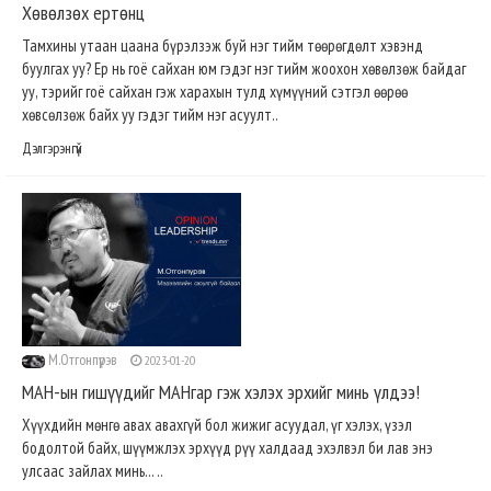
Хөвөлзөх ертөнц
Тамхины утаан цаана бүрэлзэж буй нэг тийм төөрөгдөлт хэвэнд
буулгах уу? Ер нь гоё сайхан юм гэдэг нэг тийм жоохон хөвөлзөж байдаг
уу, тэрийг гоё сайхан гэж харахын тулд хүмүүний сэтгэл өөрөө
хөвсөлзөж байх уу гэдэг тийм нэг асуулт..
Дэлгэрэнгүй
М.Отгонпүрэв
2023-01-20
МАН-ын гишүүдийг МАНгар гэж хэлэх эрхийг минь үлдээ!
Хүүхдийн мөнгө авах авахгүй бол жижиг асуудал, үг хэлэх, үзэл
бодолтой байх, шүүмжлэх эрхүүд рүү халдаад эхэлвэл би лав энэ
улсаас зайлах минь... ..