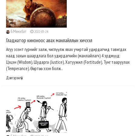
Б.Мөнхбат
2022-05-24
Гладиатор киноноос авах манлайллын хичээл
Агуу эзэнт гүрнийг залж, чиглүүлж явах учиртай удирдагчид тавигдах
наад захын шаардлага бол удирдагчийн (манлайлагч) 4 эрдмүүд:
Цэцэн (Wisdom), Шударга (Justice), Хатуужил (Fortitude), Тунг тааруулах
(Temperance). Өөртөө эзэн болж..
Дэлгэрэнгүй