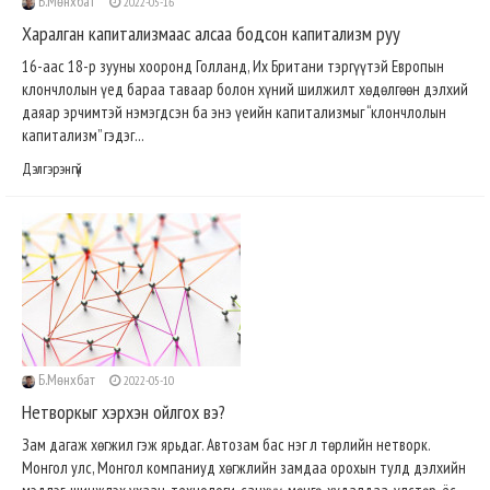
Б.Мөнхбат
2022-05-16
Харалган капитализмаас алсаа бодсон капитализм руу
16-аас 18-р зууны хооронд Голланд, Их Британи тэргүүтэй Европын
клончлолын үед бараа таваар болон хүний шилжилт хөдөлгөөн дэлхий
даяар эрчимтэй нэмэгдсэн ба энэ үеийн капитализмыг “клончлолын
капитализм” гэдэг...
Дэлгэрэнгүй
Б.Мөнхбат
2022-05-10
Нетворкыг хэрхэн ойлгох вэ?
Зам дагаж хөгжил гэж ярьдаг. Автозам бас нэг л төрлийн нетворк.
Монгол улс, Монгол компаниуд хөгжлийн замдаа орохын тулд дэлхийн