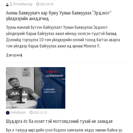
Д. Отгонбаатар
2022-01-05
Анхны баяжуулагч нар буюу Уулын баяжуулах “Эрдэнэт”
үйлдвэрийн анхдагчид
Зууны манлай бүтээн байгуулалт Уулын баяжуулах Эрдэнэт
үйлдвэрийг барьж байгуулах ажил ийнхүү эхэлсэн түүхтэй бөгөөд
Дэлхийд тэргүүлэх 10 том үйлдвэрийн нэгний тоонд багтах аварга
том үйлдвэр барьж байгуулах ажил ид өрнөж Монгол У..
Дэлгэрэнгүй
trends.mn
2021-12-15
Шударга ёс ба нээлттэй мэтгэлцээний тухай ил захидал
Бүх л талууд өөрсдийн үзэл бодлоо хамгаалж аядуу зөөлөн байна уу,