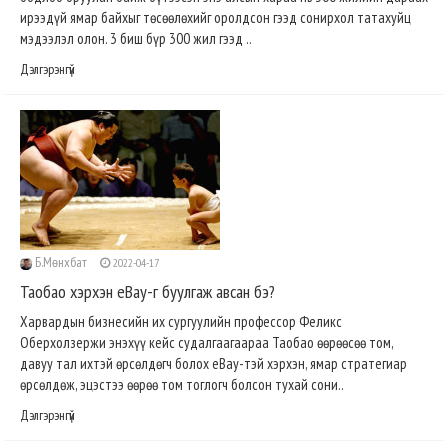
ирээдүй ямар байхыг төсөөлөхийг оролдсон гээд сонирхол татахуйц
мэдээлэл олон. 3 биш бүр 300 жил гээд ..
Дэлгэрэнгүй
Б.Мөнхбат
2022-04-17
Таобао хэрхэн eBay-г буулгаж авсан бэ?
Харвардын бизнесийн их сургуулийн профессор Феликс
Оберхолзержи энэхүү кейс судалгаагаараа Таобао өөрөөсөө том,
давуу тал ихтэй өрсөлдөгч болох eBay-тэй хэрхэн, ямар стратегиар
өрсөлдөж, эцэстээ өөрөө том тоглогч болсон тухай сони..
Дэлгэрэнгүй