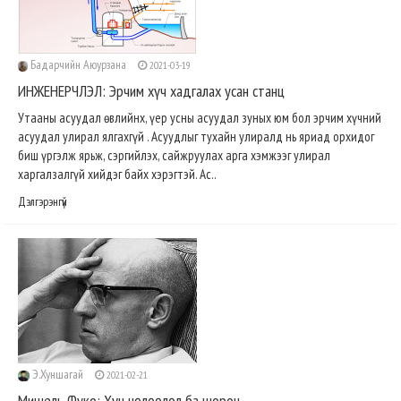
Бадарчийн Аюурзана
2021-03-19
ИНЖЕНЕРЧЛЭЛ: Эрчим хүч хадгалах усан станц
Утааны асуудал өвлийнх, үер усны асуудал зуных юм бол эрчим хүчний
асуудал улирал ялгахгүй . Асуудлыг тухайн улиралд нь яриад орхидог
биш үргэлж ярьж, сэргийлэх, сайжруулах арга хэмжээг улирал
харгалзалгүй хийдэг байх хэрэгтэй. Ас..
Дэлгэрэнгүй
Э.Хуншагай
2021-02-21
Мишель Фуко: Хүч нөлөөлөл ба шорон