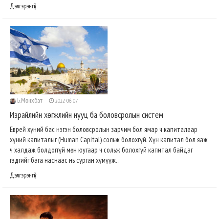
Дэлгэрэнгүй
Б.Мөнхбат
2022-06-07
Израйлийн хөгжлийн нууц ба боловсролын систем
Еврей хүний бас нэгэн боловсролын зарчим бол ямар ч капиталаар
хүний капиталыг (Human Capital) сольж болохгүй. Хүн капитал бол яаж
ч халдаж болдоггүй мөн юугаар ч сольж болохгүй капитал байдаг
гэдгийг бага наснаас нь сурган хүмүүж..
Дэлгэрэнгүй