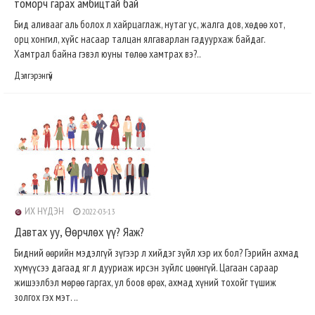
томорч гарах амбицтай бай
Бид аливааг аль болох л хайрцаглаж, нутаг ус, жалга дов, хөдөө хот,
орц хонгил, хүйс насаар талцан ялгаварлан гадуурхаж байдаг.
Хамтрал байна гэвэл юуны төлөө хамтрах вэ?..
Дэлгэрэнгүй
ИХ НҮДЭН
2022-03-13
Давтах уу, Өөрчлөх үү? Яаж?
Бидний өөрийн мэдэлгүй зүгээр л хийдэг зүйл хэр их бол? Гэрийн ахмад
хүмүүсээ дагаад яг л дууриаж ирсэн зүйлс цөөнгүй. Цагаан сараар
жишээлбэл мөрөө гаргах, ул боов өрөх, ахмад хүний тохойг түшиж
золгох гэх мэт. ..