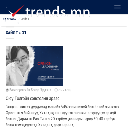
Toggl
naviga
НҮҮР ХУУДАС
ХАЙЛТ
ХАЙЛТ » OT
Базарсүрэнгийн Болор-Эрдэнэ
2025-12-09
Оюу Толгойн сонсголын араас
Ганцхан жишээ дурдахад манайх 34% эзэмшихгүй бол ёстой жинхэнэ
Орост нь ч байна уу, Хятадад шилжүүлэн зарахыг эсэргүүцэх эрхгүй
болно. Дараа нь Рио Тинто 20 тэрбум долларын өрөө 30, 40 тэрбум
болж нэмэгдүүлээд Хятадад өрөө зараад ..