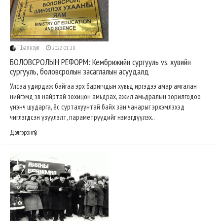
Г.Баянзул
2022-01-28
БОЛОВСРОЛЫН РЕФОРМ: Кембрижийн сургууль vs. хувийн
сургууль, боловсролын засаглалын асуудалд
Улсаа удирдаж байгаа эрх баригчдын хувьд иргэдээ амар амгалан
нийгэмд эв найртай зохицон амьдрах, ажил амьдралын зорилгодоо
үнэнч шударга, ёс суртахуунтай байх зан чанарыг эрхэмлэхэд
чиглэгдсэн үзүүлэлт, параметрүүдийг нэмэгдүүлэх..
Дэлгэрэнгүй