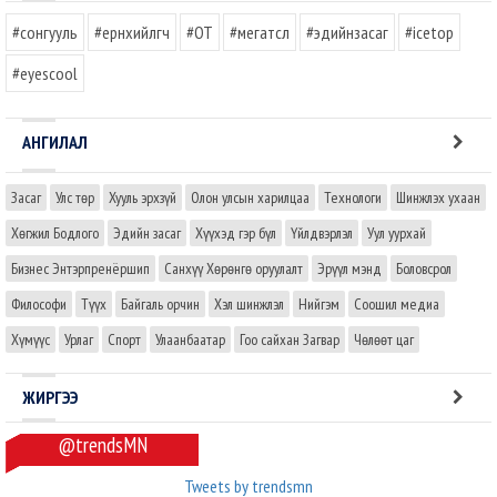
#сонгууль
#ерөнхийлөгч
#OT
#мегатөсөл
#эдийнзасаг
#icetop
#eyescool
АНГИЛАЛ
Засаг
Улс төр
Хууль эрхзүй
Олон улсын харилцаа
Технологи
Шинжлэх ухаан
Хөгжил Бодлого
Эдийн засаг
Хүүхэд гэр бүл
Үйлдвэрлэл
Уул уурхай
Бизнес Энтэрпренёршип
Санхүү Хөрөнгө оруулалт
Эрүүл мэнд
Боловсрол
Философи
Түүх
Байгаль орчин
Хэл шинжлэл
Нийгэм
Соошил медиа
Хүмүүс
Урлаг
Спорт
Улаанбаатар
Гоо сайхан Загвар
Чөлөөт цаг
ЖИРГЭЭ
@trendsMN
Tweets by trendsmn