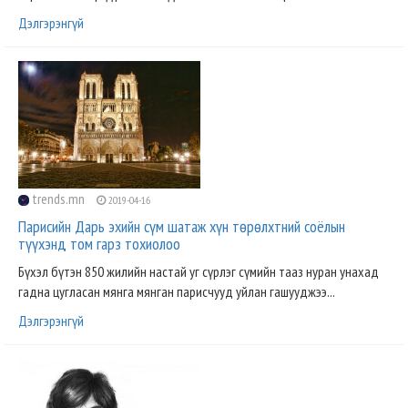
Дэлгэрэнгүй
trends.mn
2019-04-16
Парисийн Дарь эхийн сүм шатаж хүн төрөлхтний соёлын
түүхэнд том гарз тохиолоо
Бүхэл бүтэн 850 жилийн настай уг сүрлэг сүмийн тааз нуран унахад
гадна цугласан мянга мянган парисчууд уйлан гашууджээ...
Дэлгэрэнгүй