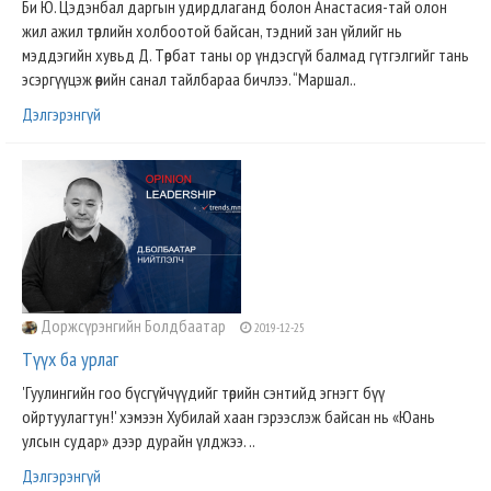
Би Ю. Цэдэнбал даргын удирдлаганд болон Анастасия-тай олон
жил ажил төрлийн холбоотой байсан, тэдний зан үйлийг нь
мэддэгийн хувьд Д. Төрбат таны ор үндэсгүй балмад гүтгэлгийг тань
эсэргүүцэж өөрийн санал тайлбараа бичлээ. “Маршал..
Дэлгэрэнгүй
Доржсүрэнгийн Болдбаатар
2019-12-25
Түүх ба урлаг
'Гуулингийн гоо бүсгүйчүүдийг төрийн сэнтийд эгнэгт бүү
ойртуулагтун!' хэмээн Хубилай хаан гэрээслэж байсан нь «Юань
улсын судар» дээр дурайн үлджээ. ..
Дэлгэрэнгүй