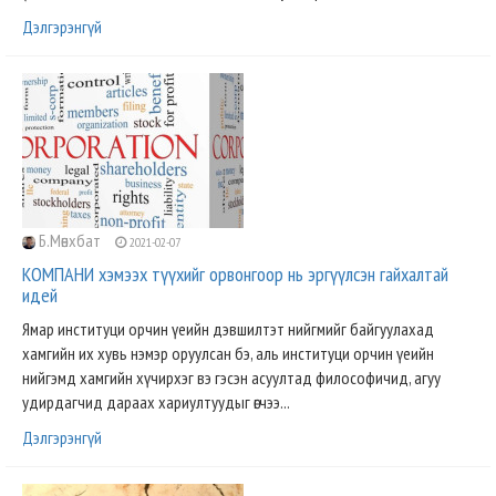
Дэлгэрэнгүй
Б.Мөнхбат
2021-02-07
КОМПАНИ хэмээх түүхийг орвонгоор нь эргүүлсэн гайхалтай
идей
Ямар институци орчин үеийн дэвшилтэт нийгмийг байгуулахад
хамгийн их хувь нэмэр оруулсан бэ, аль институци орчин үеийн
нийгэмд хамгийн хүчирхэг вэ гэсэн асуултад философичид, агуу
удирдагчид дараах хариултуудыг өгчээ...
Дэлгэрэнгүй