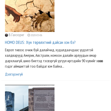
В.Ганзориг
2020-03-06
HOMO DEUS: Хүн төрөлхтний дайсан хэн бэ?
Европ тивээс очиж буй далайчид, худалдаачдаас үүдэлтэй
халдварууд Америк, Австрали, номхон далайн арлуудын ямар
дархлаагүй, шинэ биетэд тэсвэргүй уугуул иргэдийн 90 хувийг хөнөөсөн
гэдэг аймшигтай тоо байдаг юм байна...
Дэлгэрэнгүй