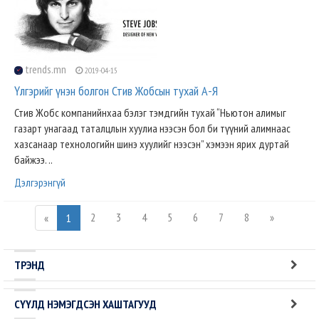
trends.mn
2019-04-15
Үлгэрийг үнэн болгон Стив Жобсын тухай А-Я
Стив Жобс компанийнхаа бэлэг тэмдгийн тухай “Ньютон алимыг
газарт унагаад таталцлын хуулиа нээсэн бол би түүний алимнаас
хазсанаар технологийн шинэ хуулийг нээсэн” хэмээн ярих дуртай
байжээ. ..
Дэлгэрэнгүй
2
3
4
5
6
7
8
»
«
1
ТРЭНД
СҮҮЛД НЭМЭГДСЭН ХАШТАГУУД