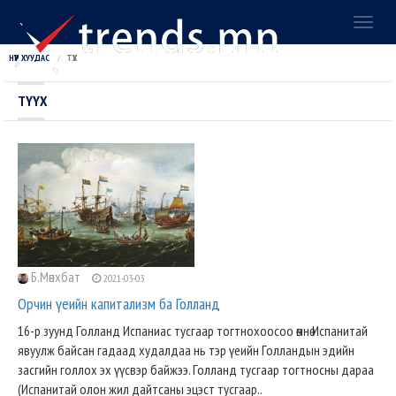
Toggl
naviga
НҮҮР ХУУДАС
ТҮҮХ
ТҮҮХ
Б.Мөнхбат
2021-03-03
Орчин үеийн капитализм ба Голланд
16-р зуунд Голланд Испаниас тусгаар тогтнохоосоо өмнө Испанитай
явуулж байсан гадаад худалдаа нь тэр үеийн Голландын эдийн
засгийн голлох эх үүсвэр байжээ. Голланд тусгаар тогтносны дараа
(Испанитай олон жил дайтсаны эцэст тусгаар..