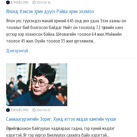
trends.mn
2019-04-30
Японд Хэисэи эрин дуусч Рэйва эрин эхэллээ
Япон улс түүхэндээ манай эриний 645 онд анх удаа Эзэн хааны он
тооллыг бий болгосон байдаг. Нийт он тоололд 72 төрлийн ханз
үсгээр нэр зохиосон байна. Шёовагийн тоолол 64 жил, Мэйжийн
тоолол 45 жил, Оүэйн тоолол 35 жил үргэлжилж..
Дэлгэрэнгүй
trends.mn
2019-04-19
Санжаасүрэнгийн Зориг: Хүнд итгэх явдал хамгийн чухал
Өөрийгөө зохион байгуулах чадвараас гадна, тэр хүний мэдлэг
хэрэгтэй. Яг тэр үүргээ биелүүлэх сахилга байх хэрэгтэй...