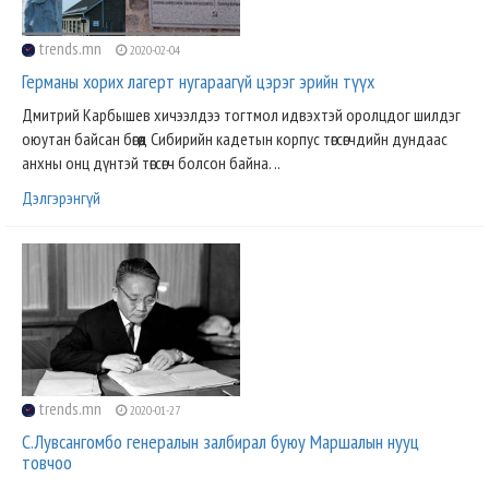
trends.mn
2020-02-04
Германы хорих лагерт нугараагүй цэрэг эрийн түүх
Дмитрий Карбышев хичээлдээ тогтмол идвэхтэй оролцдог шилдэг
оюутан байсан бөгөөд Сибирийн кадетын корпус төгсөгчдийн дундаас
анхны онц дүнтэй төгсөгч болсон байна. ..
Дэлгэрэнгүй
trends.mn
2020-01-27
С.Лувсангомбо генералын залбирал буюу Маршалын нууц
товчоо