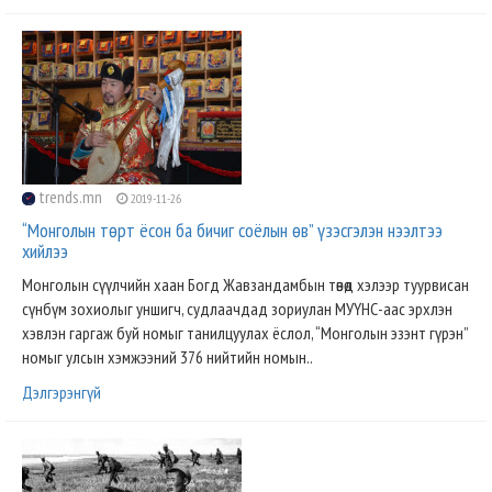
trends.mn
2019-11-26
“Монголын төрт ёсон ба бичиг соёлын өв” үзэсгэлэн нээлтээ
хийлээ
Монголын сүүлчийн хаан Богд Жавзандамбын төвөд хэлээр туурвисан
сүнбүм зохиолыг уншигч, судлаачдад зориулан МУҮНС-аас эрхлэн
хэвлэн гаргаж буй номыг танилцуулах ёслол, “Монголын эзэнт гүрэн”
номыг улсын хэмжээний 376 нийтийн номын..
Дэлгэрэнгүй