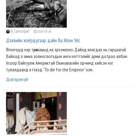
В.Ганзориг
2019-05-09
Дэлхийн хоёрдугаар дайн ба Япон Улс
Япончууд нэр төрөө машид их эрхэмлэнэ. Дайнд ялагдах нь гарцаагүй
байхад л амиа золиослогчдын анги нэгтгэлийг арми дотроо албан
ёсоор байгуулж Америктай Окинавагийн орчимд хийсэн нэг
тулалдаанд л гэхэд “To die for the Emperor” хэм..
Дэлгэрэнгүй