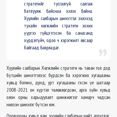
стратегийг тусгалгүй салгаж
батлуулж байснаа хэлэх байна.
Хуулийн салбарын шинэтгэл эхлэхэд
тухайн хөгжлийн стратеги зохих
үүргээ гүйцэтгэсэн ба санасанд
хүрдэггүйч, одоо ч хэрэгжилт явсаар
байгаад баярладаг.
Хуулийн салбарын Хөгжлийн стратеги нь таван гол дэд
бүтцийн шинэтгэлээс бүрдсэн ба хэрэгжих хугацааны
хувьд богино, дунд, урт хугацааны гэсэн үе шатаар
2008-2021 он хүртэл төлөвлөгдсөн, арга зүйн хувьд
олон орны харьцуулалт шинжилгээг хамарч чадсан
нилээн шинэлэг бүтсэн юм.
Оролцооны хувьд яам, хуулийн салбарын нийт агентлаг,