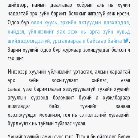
шийдвэр, намын даалгавар хоёрын аль нь хүчин
чадалтай эрх зүйн баримт болохыг ялгалгүй явж ирсэн.
Одоо бүр
олон хууль, эрхийн актуудын давхардал,
хийдэл, үйлчлэлийг яах эсэх нь арга зүйн хувьд
шийдвэрлэгдээгүй, урсгалаараа л байсаар байна
.
Зарим хуулийг одоо бүр журмаар зохицуулдаг болсон ч
гэх шиг.
Ингэхээр хуулийн үйлчлэлийг уртасгах, алсын хараатай
эрх зүйн зохицуулалт хийдэг, үзэл
санаа, үзэл баримтлалыг явцууруулалгүй тухайн хуулийг
агуулгын хүрээнд боломжит бүхий л хувилбараар
ашигладаг байх, түүнийг заавал
хэрэгжүүлдэг механизм, гол нь сэтгэлгээний хуваарийг
бүрдүүлэх нь туйлын туйлаас чухал.
Үүнийг хуулийн амин сүнс гэнэ. Тэгж л би ойлгодог. Буруу