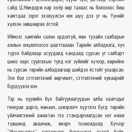
сайд Ц.Нямдорж нар хоёр өөр талаас нь болохоос биш
хамтдаа зэрэг эхэлүүлсэн юм шүү дээ уг нь. Үүнийг
хүлээн зөвшөөрөх ёстой.
Иймээс хамгийн салхи ордоггүй, мөн тухайн салбарын
ажлын онцлогоосоо шалтгаалан Төрийн албадлага, хүч
түрэх байдлаар асуудалд хандаад сурсан уг салбарт
шинэ хөрс суулгахын тулд нэг зүйлийг хүчээр, өөрийнх
нь сурсан төрийн албадлагаар шийдэх ёстойг ухаарсан.
Энэ бол сэтгэлгээний өөрчлөлт, сэтгэлгээний хуваарийг
бүрдүүлэх юм.
Тэр нь хуулийн бүх байгууллагуудын алба хаагчдыг
генерал дарга, манаач, цэвэрлэгч хүртлээ бүгд төрийн
үйлчилгээний ажилтан гэх стандарчлагдсан нэг ижил
түвшинд аваачиж, ямарч тохиолдолд Хүчээр
“Инээмсэглэх” тогтолцоог бүрдүүлэх ёстой байв.