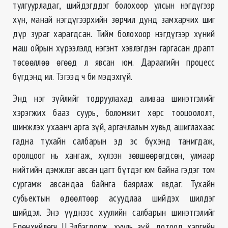
тулгуурладаг, шийдэгддэг болохоор улсын нэгдүгээр
хүн, манай нэгдүгээрхийн зөрчил дунд замхарчих шиг
дүр зураг харагдсан. Тийм болохоор нэгдүгээр хүний
маш ойрын хүрээлэлд нэгэнт хэвлэгдэн гаргасан драпт
төсөөллөө өгөөд л явсан юм. Дараагийн процесс
бүгдэнд ил. Тэгээд ч би мэдэхгүй.
Энд нэг зүйлийг тодруулахад аливаа шинэтгэлийг
хэрэгжих бааз суурь, боломжит хөрс тооцоололт,
шинжлэх ухаанч арга зүй, аргачлалын хувьд ашиглахаас
гадна тухайн салбарын эд эс бүхэнд танигдаж,
оролцоог нь хангаж, хүлээн зөвшөөрөгдсөн, улмаар
нийтийн дэмжлэг авсан цагт бүтдэг юм байна гэдэг том
сургамж авсандаа байнга баярлаж явдаг. Тухайн
субьектын өдөөлтөөр асуудлаа шийдэх шилдэг
шийдэл. Энэ үүднээс хуулийн салбарын шинэтгэлийг
Ерөнхийлөгч Ц.Элбэгдорж, хууль зүй, дотоод хэргийн