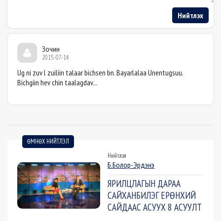
Нийтлэх
Зочин
2015-07-14
Ug ni zuv l zuiliin talaar bichsen bn. Bayarlalaa Unentugsuu.
Bichgiin hev chin taalagdav...
ӨМНӨХ НИЙТЛЭЛ
Нийтлэл
Б.Болор-Эрдэнэ
ЯРИЛЦЛАГЫН ДАРАА
САЙХАНБИЛЭГ ЕРӨНХИЙ
САЙДААС АСУУХ 8 АСУУЛТ