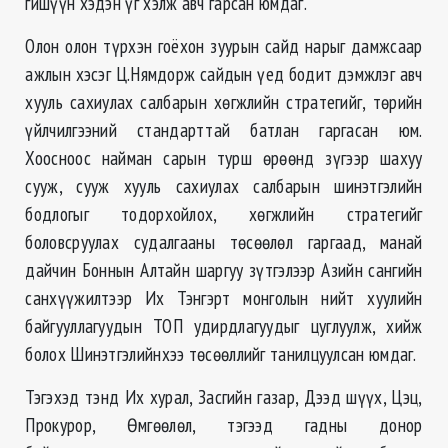
гишүүн хэдэн үг хэлж авч гарсан юмдаг.
Олон олон түрхэн гоёхон зуурын сайд нарыг дамжсаар
ажлын хэсэг Ц.Нямдорж сайдын үед бодит дэмжлэг авч
хууль сахиулах салбарын хөгжлийн стратегийг, төрийн
үйлчилгээний стандарттай батлан гаргасан юм.
Хоосноос найман сарын турш өрөөнд зүгээр шахуу
сууж, сууж хууль сахиулах салбарын шинэтгэлийн
бодлогыг тодорхойлох, хөгжлийн стратегийг
боловсруулах судалгааны төсөөлөл гаргаад, манай
дайчин Боннын Алтайн шаргуу зүтгэлээр Азийн сангийн
санхүүжилтээр Их Тэнгэрт монголын нийт хуулийн
байгууллагуудын ТОП удирдлагуудыг цуглуулж, хийж
болох Шинэтгэлийнхээ төсөөллийг танилцуулсан юмдаг.
Тэгэхэд тэнд Их хурал, Засгийн газар, Дээд шүүх, Цэц,
Прокурор, Өмгөөлөл, тэгээд гадны донор