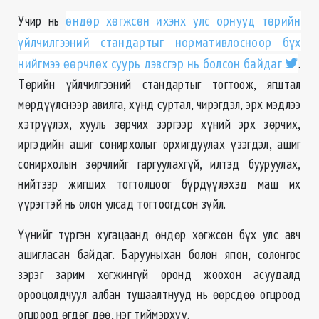
Учир нь
өндөр хөгжсөн ихэнх улс орнууд төрийн
үйлчилгээний стандартыг нормативлосноор бүх
нийгмээ өөрчлөх суурь дэвсгэр нь болсон байдаг
.
Төрийн үйлчилгээний стандартыг тогтоож, ягштал
мөрдүүлснээр авилга, хүнд суртал, чирэгдэл, эрх мэдлээ
хэтрүүлэх, хууль зөрчих зэргээр хүний эрх зөрчих,
иргэдийн ашиг сонирхолыг орхигдуулах үзэгдэл, ашиг
сонирхолын зөрчлийг гаргуулахгүй, илтэд бууруулах,
нийтээр жигших тогтолцоог бүрдүүлэхэд маш их
үүрэгтэй нь олон улсад тогтоогдсон зүйл.
Үүнийг түргэн хугацаанд өндөр хөгжсөн бүх улс авч
ашигласан байдаг. Барууныхан болон япон, солонгос
зэрэг зарим хөгжингүй оронд жоохон асуудалд
орооцолдчуул албан тушаалтнууд нь өөрсдөө огцроод
огцроод өгдөг дөө, нэг тиймэрхүү.