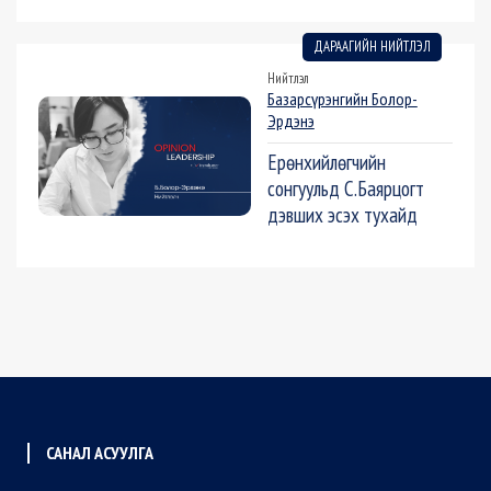
ДАРААГИЙН НИЙТЛЭЛ
Нийтлэл
Базарсүрэнгийн Болор-
Эрдэнэ
Ерөнхийлөгчийн
сонгуульд С.Баярцогт
дэвших эсэх тухайд
САНАЛ АСУУЛГА