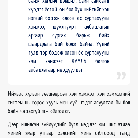
байж хөгжил дэвшил, сайн сайханд
хүрдэг ёстой юм бол бүх нийтийг хэн
нэгний бодож олсон ёс суртахууны
хэмжээ, шүүлтүүрт албадлагын
аргаар сургах, барьж байх
шаардлага бий болж байна. Үүний
тулд тэр бодож олсон ёс суртахууны
хэм хэмжээг ХУУЛЬ болгон
албадлагаар мөрдүүлдэг.
Иймээс хүлээн зөвшөөрсөн хэм хэмжээ, хэм хэмжээний
систем нь өөрөө хууль мөн үү? гэдэг асуултад би бол
байж чадахгүй гэж ойлгодог.
Дээр ишилсэн зүйлүүдийг бүгд мэддэг юм шиг атлаа
миний ямар утгаар хэлснийг минь ойлгоход танд