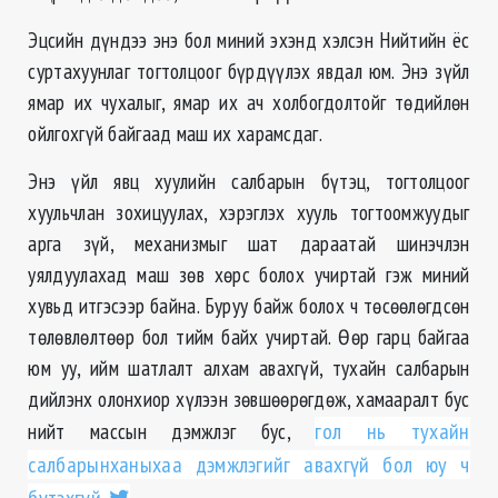
Эцсийн дүндээ энэ бол миний эхэнд хэлсэн Нийтийн ёс
суртахуунлаг тогтолцоог бүрдүүлэх явдал юм. Энэ зүйл
ямар их чухалыг, ямар их ач холбогдолтойг төдийлөн
ойлгохгүй байгаад маш их харамсдаг.
Энэ үйл явц хуулийн салбарын бүтэц, тогтолцоог
хуульчлан зохицуулах, хэрэглэх хууль тогтоомжуудыг
арга зүй, механизмыг шат дараатай шинэчлэн
уялдуулахад маш зөв хөрс болох учиртай гэж миний
хувьд итгэсээр байна. Буруу байж болох ч төсөөлөгдсөн
төлөвлөлтөөр бол тийм байх учиртай. Өөр гарц байгаа
юм уу, ийм шатлалт алхам авахгүй, тухайн салбарын
дийлэнх олонхиор хүлээн зөвшөөрөгдөж, хамааралт бус
нийт массын дэмжлэг бус,
гол нь тухайн
салбарынханыхаа дэмжлэгийг авахгүй бол юу ч