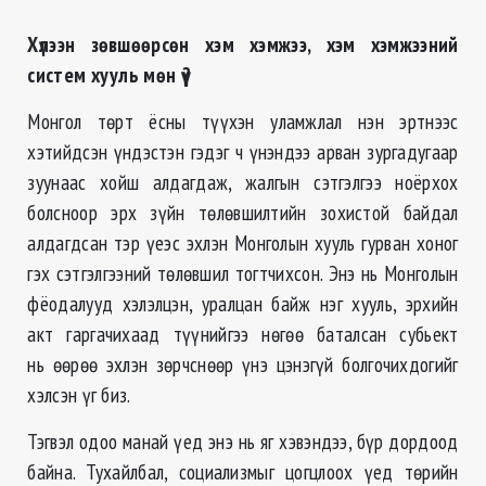
Хүлээн зөвшөөрсөн хэм хэмжээ, хэм хэмжээний
систем хууль мөн үү?
Монгол төрт ёсны түүхэн уламжлал нэн эртнээс
хэтийдсэн үндэстэн гэдэг ч үнэндээ арван зургадугаар
зуунаас хойш алдагдаж, жалгын сэтгэлгээ ноёрхох
болсноор эрх зүйн төлөвшилтийн зохистой байдал
алдагдсан тэр үеэс эхлэн Монголын хууль гурван хоног
гэх сэтгэлгээний төлөвшил тогтчихсон. Энэ нь Монголын
фёодалууд хэлэлцэн, уралцан байж нэг хууль, эрхийн
акт гаргачихаад түүнийгээ нөгөө баталсан субьект
нь өөрөө эхлэн зөрчснөөр үнэ цэнэгүй болгочихдогийг
хэлсэн үг биз.
Тэгвэл одоо манай үед энэ нь яг хэвэндээ, бүр дордоод
байна. Тухайлбал, социализмыг цогцлоох үед төрийн