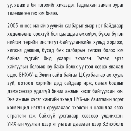
уу, ядаж л би тэгэхийг хичээдэг. Гадныхан замын зураг
төлөвлөгөө гэх юм билээ.
2005 оноос манай хуулийн салбарыг ямар нэг байдлаар
хөдөлгөөнд орохгүй бол цаашдаа өмхийрч, бүхэл бүтэн
нийгэм төрийн институт-байгууламжийн хувьд хорлож,
хөгжил дэвшил, бусад бүх салбарын түгжээ болох юм
байна гэдгийг бид ухаарч эхэлсэн. Тэгээд эрэл
хайгуулын боломж юу байж болох уу гээл хөвөж явахад
одоо БНХАУ-д Элчин сайд байгаа Ц.Сүхбаатар ах хууль
зүй, дотоод хэргийн дэд сайдаар ирж, санал бодлыг
дэмжсэнээр удалгүй бичил ажлын хэсэг байгуулсан юм.
Энэ ажлын хэсэг хамгийн эхэнд НҮБ-ын Авилгалын эсрэг
конвенцид нэгдэн оруулахаас эхэлсэн ч цаашдаа явах
стратеги гэж байхгүй урсгалаар хөвсөөр үлдчихсэн.
УИХ-ын чуулган дээр яг унадаг дааваан дээр З.Энхболд