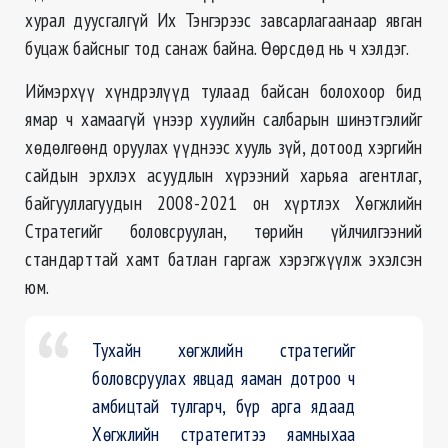
хурал дуусгалгүй Их Тэнгэрээс завсарлагаанаар явган
буцаж байсныг тод санаж байна. Өөрсдөд нь ч хэлдэг.
Иймэрхүү хүндрэлүүд тулаад байсан болохоор бид
ямар ч хамаагүй үнээр хуулийн салбарын шинэтгэлийг
хөдөлгөөнд оруулах үүднээс хууль зүй, дотоод хэргийн
сайдын эрхлэх асуудлын хүрээний харьяа агентлаг,
байгууллагуудын 2008-2021 он хүртлэх Хөгжлийн
Стратегийг боловсруулан, төрийн үйлчилгээний
стандарттай хамт батлан гаргаж хэрэгжүүлж эхэлсэн
юм.
Тухайн хөгжлийн стратегийг
боловсруулах явцад яаман дотроо ч
амбицтай тулгарч, бүр арга ядаад
Хөгжлийн стратегитээ яамныхаа