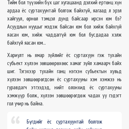
Тийм бол түүхийн бүх цаг хугацаанд дэлхий ертөнц хүн
ардаа ёс суртахуунтай болгож байхгүй, яагаад л эрэл
хайгуул, өрнөл тэмцэл дунд байсаар ирсэн юм бэ?
Асуудлын нууцыг мэдэж байсан юм бол хийж байхгүй
яасан юм, хийж чаддаггүй юм бол бусдадаа хэлж
байхгүй яасан юм...
Хариулт нь ямар зүйлийг ёс суртахуун гэж тухайн
субьект хүлээн зөвшөөрөхөөс хамаг зүйл хамаарч байх
шиг. Тэгэхээр тухайн ганц нэгхэн субьектын хувьд
хүлээн зөвшөөрөгдсөн ёс суртахууны хэм хэмжээ нь
гуравдагч этгээдэд, нийт олонхид ёс суртахууны
хэмжүүр болж, хүлээн зөвшөөрөгдөж чадах уу гэдэгт
гол учир нь байна.
Бүгдийг ёс суртахуунтай болгож