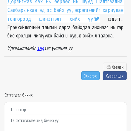
Дорлигжав яах нь өөрөөс нь шууд шалтгаална.
Салбарынхаа эд эс байх уу, эсрэгцэлийг хариулан
тонгороод шинэтгэлт хийх үү
гэдэгт...
Ерөнхийлөгчийн тамгын дарга байхдаа анхнаас нь гар
бие оролцон чиглүүлж байсны хувьд хийж л таарна.
Үргэлжлэлийг
энд
ээс уншина уу
Хэвлэх
Жиргэх
Хуваалцах
Сэтгэгдэл бичих
Example textarea