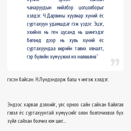
чанаруудын нийлбэр цогцолборыг
хэлдэг. Ч.Дарвины хуулиар хүний ёс
суртахуун удамшдаг гэж үздэг. Эцэг,
эхийнх нь ген цусанд нь шингэдэг
бөгөөд дээр нь хувь хүний ёс
суртахуундаа өөрийн тавих хяналт,
гэр бүлийн хүмүүжил их нөлөөлнө”
гэсэн байсан. Н.Лүндэндорж багш ч ингэж хэлдэг.
Эндээс харвал дэлхийг, улс орноо сайн сайхан байлгая
гэвэл ёс суртахуунтай хүмүүсийг олон болгочихвол бүх
зүйл сайхан болчих юм шиг...