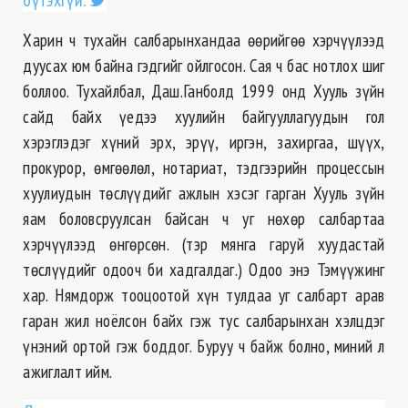
бүтэхгүй.
Харин ч тухайн салбарынхандаа өөрийгөө хэрчүүлээд
дуусах юм байна гэдгийг ойлгосон. Сая ч бас нотлох шиг
боллоо. Тухайлбал, Даш.Ганболд 1999 онд Хууль зүйн
сайд байх үедээ хуулийн байгууллагуудын гол
хэрэглэдэг хүний эрх, эрүү, иргэн, захиргаа, шүүх,
прокурор, өмгөөлөл, нотариат, тэдгээрийн процессын
хуулиудын төслүүдийг ажлын хэсэг гарган Хууль зүйн
яам боловсруулсан байсан ч уг нөхөр салбартаа
хэрчүүлээд өнгөрсөн. (тэр мянга гаруй хуудастай
төслүүдийг одооч би хадгалдаг.) Одоо энэ Тэмүүжинг
хар. Нямдорж тооцоотой хүн тулдаа уг салбарт арав
гаран жил ноёлсон байх гэж тус салбарынхан хэлцдэг
үнэний ортой гэж боддог. Буруу ч байж болно, миний л
ажиглалт ийм.