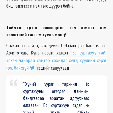
биш гэдэгтээ итгэл төгс дүүрэн байна.
Тиймээс хүлээн зөвшөөрсөн хэм хэмжээ, хэм
хэмжээний систем хууль мөн үү?
Саяхан нэг сайтад академич С.Нарангэрэл багш маань
Аристотель, Күнз нарын хэлсэн “
Ёс суртахуунтай,
эрхэм чанараа сайтар сахидаг хүнд хуулийн хэрэг
гэж байхгүй
” гэдгийг сануулаад,
“Хүний уураг тархинд ёс
суртахууны өгөгдөл дамжиж,
байдгаараа араатан адгууснаас
ялгаатай. Ёс суртахуун гэдэг нь
хүний эрхэм сайхан