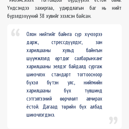
Үндсэндээ захиргаа, удирдлагын баг нь нийт
бүрэлдэхүүний 38 хувийг эзэлсэн байсан.
Олон нийтийг байнга сүр хүчээрээ
дарж, стрессдүүлдэг, зан
харилцааны хувьд байнгын
шүүмжлэлд өртдөг салбарынханг
харилцааны эелдэг байдалд сургаж
шинэчлэх стандарт тогтоосноор
бүхэл бүтэн улс, нийгмийн
харилцааны бүх түвшинд
сэтгэлгээний өөрчлөлт авчирах
ёстой. Дагаад төрийн бүх албад
шинэчлэгдэнэ.