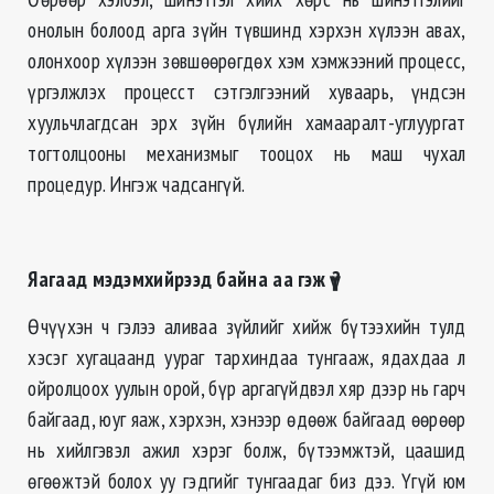
онолын болоод арга зүйн түвшинд хэрхэн хүлээн авах,
олонхоор хүлээн зөвшөөрөгдөх хэм хэмжээний процесс,
үргэлжлэх процесст сэтгэлгээний хуваарь, үндсэн
хуульчлагдсан эрх зүйн бүлийн хамааралт-углуургат
тогтолцооны механизмыг тооцох нь маш чухал
процедур. Ингэж чадсангүй.
Яагаад мэдэмхийрээд байна аа гэж үү?
Өчүүхэн ч гэлээ аливаа зүйлийг хийж бүтээхийн тулд
хэсэг хугацаанд уураг тархиндаа тунгааж, ядахдаа л
ойролцоох уулын орой, бүр аргагүйдвэл хяр дээр нь гарч
байгаад, юуг яаж, хэрхэн, хэнээр өдөөж байгаад өөрөөр
нь хийлгэвэл ажил хэрэг болж, бүтээмжтэй, цаашид
өгөөжтэй болох уу гэдгийг тунгаадаг биз дээ. Үгүй юм