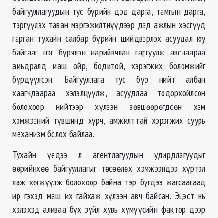
байгууллагуудын тус бүрийн дэд дарга, тамгын дарга,
тэргүүлэх таван мэргэжилтнүүдээр дэд ажлын хэсгүүд
гарган тухайн салбар бүрийн шийдвэрлэх асуудал юу
байгааг нэг бүрчлэн нарийвчлан гаргуулж авснаараа
амьдралд маш ойр, бодитой, хэрэгжих боломжийг
бүрдүүлсэн. Байгууллага тус бүр нийт албан
хаагчдаараа хэлэлцүүлж, асуудлаа тодорхойлсон
болохоор нийтээр хүлээн зөвшөөрөгдсөн хэм
хэмжээний түвшинд хүрч, амжилттай хэрэгжих суурь
механизм болох байлаа.
Тухайн үедээ л агентлагуудын удирдлагуудыг
өөрийнхөө байгууллагыг төсөөлөх хэмжээндээ хүртэл
яаж хөгжүүлж болохоор байна тэр бүгдээ жагсаагаад
ир гэхэд маш их гайхаж хүлээн авч байсан. Эцэст нь
хэлэхэд аливаа бүх зүйл хувь хүмүүсийн фактор дээр