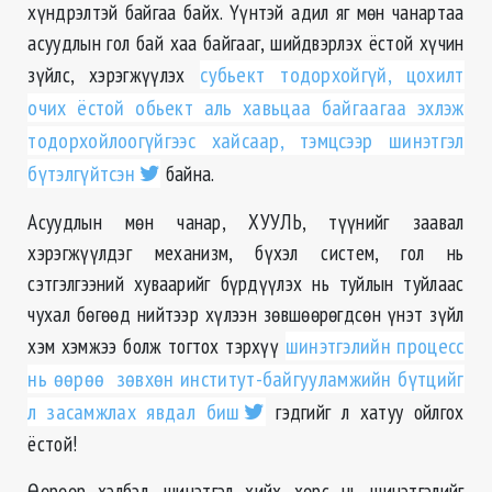
хүндрэлтэй байгаа байх. Үүнтэй адил яг мөн чанартаа
асуудлын гол бай хаа байгааг, шийдвэрлэх ёстой хүчин
зүйлс, хэрэгжүүлэх
субьект тодорхойгүй, цохилт
очих ёстой обьект аль хавьцаа байгаагаа эхлэж
тодорхойлоогүйгээс хайсаар, тэмцсээр шинэтгэл
бүтэлгүйтсэн
байна.
Асуудлын мөн чанар, ХУУЛЬ, түүнийг заавал
хэрэгжүүлдэг механизм, бүхэл систем, гол нь
сэтгэлгээний хуваарийг бүрдүүлэх нь туйлын туйлаас
чухал бөгөөд нийтээр хүлээн зөвшөөрөгдсөн үнэт зүйл
хэм хэмжээ болж тогтох тэрхүү
шинэтгэлийн процесс
нь өөрөө зөвхөн институт-байгууламжийн бүтцийг
л засамжлах явдал биш
гэдгийг л хатуу ойлгох
ёстой!
Өөрөөр хэлбэл, шинэтгэл хийх хөрс нь шинэтгэлийг