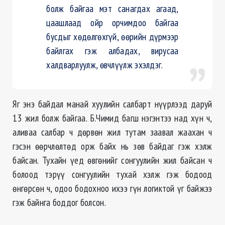
болж байгаа мэт санагдах агаад,
цаашлаад ойр орчимдоо байгаа
бусдыг хөдөлгөхгүй, өөрийн дүрмээр
байлгах гэж албадах, вирусаа
халдварлуулж, өвчлүүлж эхэлдэг.
Яг энэ байдал манай хуулийн салбарт нүүрлээд даруй
13 жил болж байгаа. Б.Чимид багш нэгэнтээ над хүн ч,
аливаа салбар ч дөрвөн жил тутам заавал жаахан ч
гэсэн өөрчлөлтөд орж байх нь зөв байдаг гэж хэлж
байсан. Тухайн үед өвгөнийг сонгуулийн жил байсан ч
болоод тэрүү сонгуулийн тухай хэлж гэж бодоод
өнгөрсөн ч, одоо бодохноо ихээ гүн логиктой үг байжээ
гэж байнга боддог болсон.