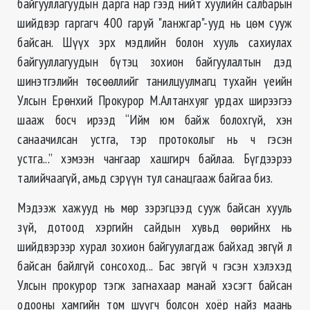
байгууллагуудын дарга нар гээд нийт хуулийн салбарын
шийдвэр гаргагч 400 гаруй "ланжгар"-ууд нь цөм сууж
байсан. Шүүх эрх мэдлийн болон хууль сахиулах
байгууллагуудын бүтэц зохион байгуулалтын дэд
шинэтгэлийн төсөөллийг танилцуулмагц тухайн үеийн
Улсын Ерөнхий Прокурор М.Алтанхуяг урдах ширээгээ
шааж босч ирээд “Ийм юм байж болохгүй, хэн
санаачилсан устга, тэр протоколыг нь ч гэсэн
устга...” хэмээн чангаар хашгирч байлаа. Бүгдээрээ
талийчаагүй, амьд сэрүүн тул санацгааж байгаа биз.
Мэдээж хажууд нь мөр зэрэгцээд сууж байсан хууль
зүй, дотоод хэргийн сайдын хувьд өөрийнх нь
шийдвэрээр хурал зохион байгуулагдаж байхад эвгүй л
байсан байлгүй сонсоход... Бас эвгүй ч гэсэн хэлэхэд
Улсын прокурор тэгж загнахаар манай хэсэгт байсан
одооны хамгийн том шүүгч болсон хоёр найз маань