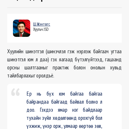
Ш.Үнэнтөгс
Хуульч JSD
Хуулийн шинэтгэл (шинэчлэл гэж нэрлэж байгаач угтаа
шинэтгэл юм л даа) гэх яагаад бүтэлгүйтээд, гацаанд
орсны шалтгааныг практик болон онолын хувьд
тайлбарлахыг оролдъё.
Ер нь бүх юм байгаа байгаа
байрандаа байгаад байвал болно л
доо. Гэхдээ ямар нэг байдлаар
тухайн зүйл хөдөлгөөнд орохгүй бол
үхжиж, үнэр орж, улмаар өөртөө зөв,