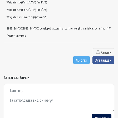
Weightnn1=(t”nn1″ ⁄T)/(s”nn1″ ⁄S)
Weightnn2=(t”nn2″ ⁄T)/(s”nn2″ ⁄S)
Weightnnn=(t”nnn” ⁄T)/(s”nnn” ⁄S)
SPSS SYNTAXSPSS SYNTAX developed according to the weight variables by using “IF”,
“AND” functions.
Хэвлэх
Жиргэх
Хуваалцах
Сэтгэгдэл бичих
Example textarea