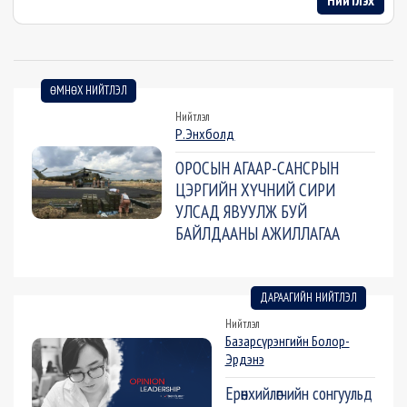
Нийтлэх
ӨМНӨХ НИЙТЛЭЛ
Нийтлэл
Р.Энхболд
ОРОСЫН АГААР-САНСРЫН
ЦЭРГИЙН ХҮЧНИЙ СИРИ
УЛСАД ЯВУУЛЖ БУЙ
БАЙЛДААНЫ АЖИЛЛАГАА
ДАРААГИЙН НИЙТЛЭЛ
Нийтлэл
Базарсүрэнгийн Болор-
Эрдэнэ
Ерөнхийлөгчийн сонгуульд