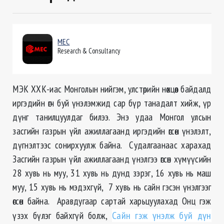
MEC
Research & Consultancy
MЭК ХХК-иас Монголын нийгэм, улстөрийн нөхцөл байдалд
иргэдийн өгч буй үнэлэмжид сар бүр танадалт хийж, үр
дүнг танилцуулдаг билээ. Энэ удаа Монгол улсын
засгийн газрын үйл ажиллагаанд иргэдийн өгсөн үнэлэлт,
дүгнэлтээс сонирхуулж байна. Судалгаанаас харахад
Засгийн газрын үйл ажиллагаанд үнэлгээ өгсөн хүмүүсийн
28 хувь нь муу, 31 хувь нь дунд зэрэг, 16 хувь нь маш
муу, 15 хувь нь мэдэхгүй, 7 хувь нь сайн гэсэн үнэлгээг
өгсөн байна. Аравдугаар сартай харьцуулахад Онц гэж
үзэх бүлэг байхгүй болж,
Сайн гэж үнэлж буй дүн