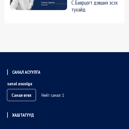
С.Баярцогт дэвших эсэх
тухайд
САНАЛ АСУУЛГА
sanal asuulga
Санал өгөх
Нийт санал: 1
ХАШТАГУУД