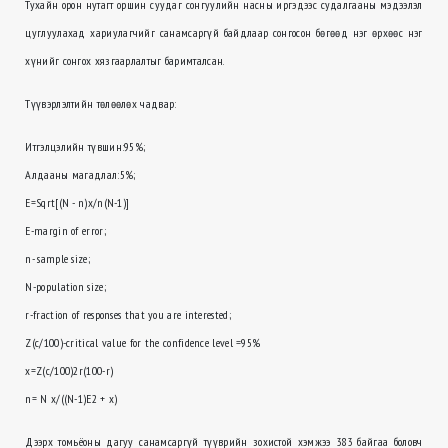
Тухайн орон нутагт оршин суудаг сонгуулийн насны иргэдээс судалгааны мэдээлэл
цуглуулахад хариулагчийг санамсаргүй байдлаар сонгосон бөгөөд нэг өрхөөс нэг
хүнийг сонгох хязгаарлалтыг баримталсан.
Түүвэрлэлтийн төлөөлөх чадвар:
Итгэлцэлийн түвшин:95%;
Алдааны магадлал:5%;
E=Sqrt[(N - n)x/n(N-1)]
E-margin of error;
n- sample size;
N-population size;
r-fraction of responses that you are interested;
Z(c/100)-critical value for the confidence level =95%
x=Z(c/100)2r(100-r)
n= N x/((N-1)E2 + x)
Дээрх томьёоны дагуу санамсаргүй түүврийн зохистой хэмжээ 383 байгаа боловч