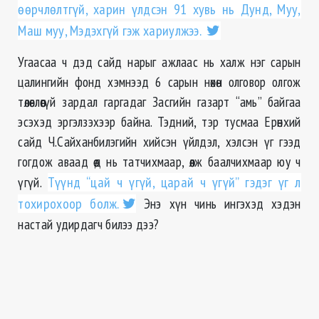
өөрчлөлтгүй, харин үлдсэн 91 хувь нь Дунд, Муу,
Маш муу, Мэдэхгүй гэж хариулжээ.
Угаасаа ч дэд сайд нарыг ажлаас нь халж нэг сарын
цалингийн фонд хэмнээд 6 сарын нөхөн олговор олгож
төлөвлөөгүй зардал гаргадаг Засгийн газарт “амь” байгаа
эсэхэд эргэлзэхээр байна. Тэдний, тэр тусмаа Ерөнхий
сайд Ч.Сайханбилэгийн хийсэн үйлдэл, хэлсэн үг гээд
гогдож аваад өөд нь татчихмаар, өөлж баалчихмаар юу ч
үгүй.
Түүнд “цай ч үгүй, царай ч үгүй” гэдэг үг л
тохирохоор болж.
Энэ хүн чинь ингэхэд хэдэн
настай удирдагч билээ дээ?