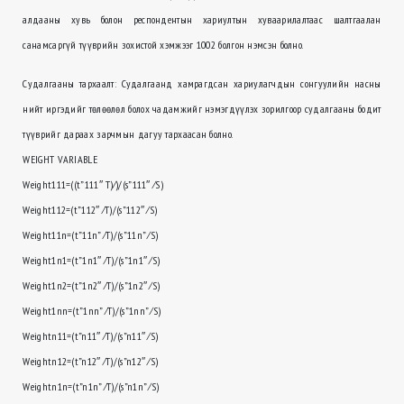
алдааны хувь болон респондентын хариултын хуваарилалтаас шалтгаалан
санамсаргүй түүврийн зохистой хэмжээг 1002 болгон нэмсэн болно.
Судалгааны тархаалт: Судалгаанд хамрагдсан хариулагчдын сонгуулийн насны
нийт иргэдийг төлөөлөл болох чадамжийг нэмэгдүүлэх зорилгоор судалгааны бодит
түүврийг дараах зарчмын дагуу тархаасан болно.
WEIGHT VARIABLE
Weight111=((t”111″ T)⁄)/(s”111″ ⁄S)
Weight112=(t”112″ ⁄T)/(s”112″ ⁄S)
Weight11n=(t”11n” ⁄T)/(s”11n” ⁄S)
Weight1n1=(t”1n1″ ⁄T)/(s”1n1″ ⁄S)
Weight1n2=(t”1n2″ ⁄T)/(s”1n2″ ⁄S)
Weight1nn=(t”1nn” ⁄T)/(s”1nn” ⁄S)
Weightn11=(t”n11″ ⁄T)/(s”n11″ ⁄S)
Weightn12=(t”n12″ ⁄T)/(s”n12″ ⁄S)
Weightn1n=(t”n1n” ⁄T)/(s”n1n” ⁄S)