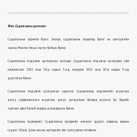
------------------------------------------------------------------------------------------------------------------------
Жич. Судалгааны аргачлал:
Судалгааны зорилтот бүлэг: Энэхүү судалгааны зорилтод бүлэг нь сонгуулийн
насны Монгол Улсын иргэн байсан болно.
Судалгааны мэдээлэл цуглуулсан хугацаа: Судалгааны мэдээлэл цуглуулах үйл
ажиллагааг 2015 оны 10-р сарын 5-нд эхлүүлж 2015 оны 10-р сарын 9-нд
дуусгасан болно.
Судалгааны мэдээлэл цуглуулсан хэрэгсэл: Судалгааны мэдээллийг асуулгын
дагуу сурвалжилгын асуулгын дагуу цуглуулсан бөгөөд асуулга тус бүрийг
зургаан орон бүхий кодоор дугаарласан болно.
Судалгааны түүвэрлэлт: Судалгааны түүврийн хэмжээг дүүрэг, хороонд оршин
суудаг 18-аас дээш насны иргэдийн тоог тулгуурлан тогтоосон.