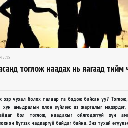
4, 2015
асанд тоглож наадах нь яагаад тийм 
х хэр чухал болох талаар та бодож байсан уу? Тоглож
г хүн амьдралын олон зүйлээс аз жаргалыг мэдэрдэг, 
айдаг бол тоглож, наадахыг ойлгодоггүй хүн ам
зохион бүтээх чадваргүй байдаг байна. Энэ тухай өгүүлэ