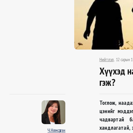
Нийтлэл
12 сарын 1
Хүүхэд н
гэж?
Тоглож, наада
цэнийг мэддэ
чадвартай б
хандлагатай, 
Ч.Нямсүрэн