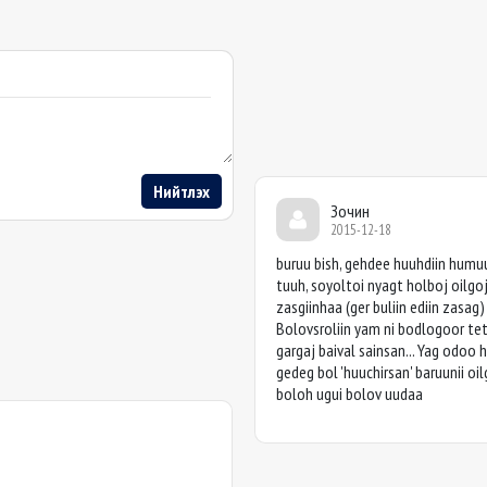
Нийтлэх
Зочин
2015-12-18
buruu bish, gehdee huuhdiin humuuj
tuuh, soyoltoi nyagt holboj oilgoj..
zasgiinhaa (ger buliin ediin zasag
Bolovsroliin yam ni bodlogoor tet
gargaj baival sainsan... Yag odoo 
gedeg bol 'huuchirsan' baruunii oi
boloh ugui bolov uudaa