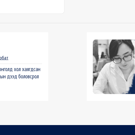
нэбат
нголд хол хаягдсан
ын дээд боловсрол