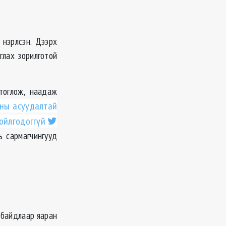
 нэрлсэн. Дээрх
глах зорилготой
 тоглож, наадаж
аны асуудалтай
ойлгодоггүй
ь сармагчингууд
 байдлаар яаран