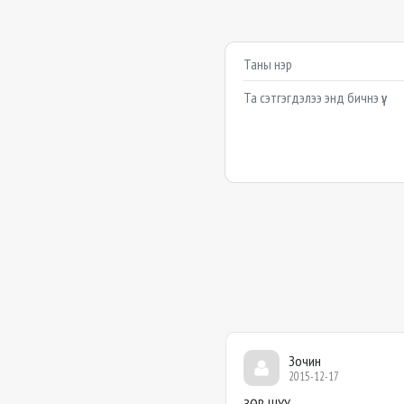
Сэтгэгдэл бичих
Example textarea
Зочин
2015-12-17