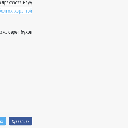
эдрэхээсээ илүү
олгох хэрэгтэй
эж, сөрөг бүхэн
эх
Хуваалцах