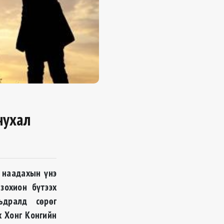
чухал
, наадахын үнэ
зохион бүтээх
ьдралд сөрөг
х Хонг Конгийн