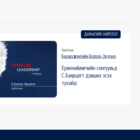
ДАРААГИЙН НИЙТЛЭЛ
Нийтлэл
Базарсүрэнгийн Болор-Эрдэнэ
Ерөнхийлөгчийн сонгуульд
С.Баярцогт дэвших эсэх
тухайд