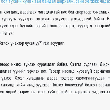
н бол тухайн хүний зан байдал шархалж, сайн хөгжиж чада
н ялагдаж, дарагдах магадлалтай нас бол спортоор хичээллэх 
, сургууль хүүхдээ тоглохыг хөхүүлэн дэмждэггүй байна. Н
жүүлэхдээ бүхнийг өөрийн өнцгөөс харж, хүүхдэд хэтэрхий
ш буруу.
оглох үнэхээр чухал уу?” гэж асуудаг.
мноос ихэнх зүйлээ суралцдаг байна. Сэтгэл судлаач Джо
далгаа үүнийг гэрчлэх юм. Тэрээр насанд хүрээгүй сармагчи
 үзжээ. Хэсэг хугацааны дараа тэдгээр сармагчингуудын т
 сагсанд хийж амьдруулжээ. Тоглох боломжгүй болсон сарма
ул дорой, зарим нь эсрэг хүйстэнтэйгээ харилцах чадамжа