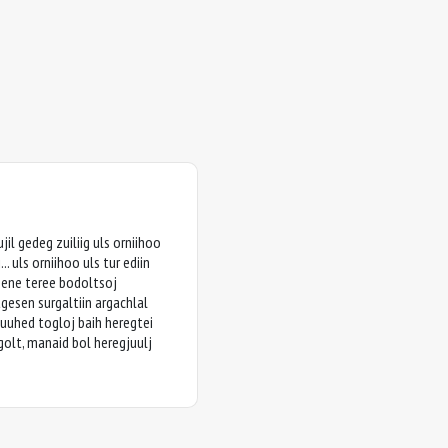
il gedeg zuiliig uls orniihoo
. uls orniihoo uls tur ediin
) ene teree bodoltsoj
gesen surgaltiin argachlal
huuhed togloj baih heregtei
lgolt, manaid bol heregjuulj