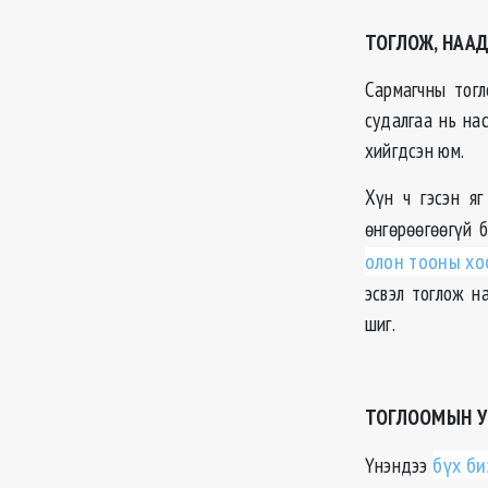
ТОГЛОЖ, НАА
Сармагчны тог
судалгаа нь на
хийгдсэн юм.
Хүн ч гэсэн яг
өнгөрөөгөөгүй 
олон тооны хо
эсвэл тоглож н
шиг.
ТОГЛООМЫН У
Үнэндээ
бүх би