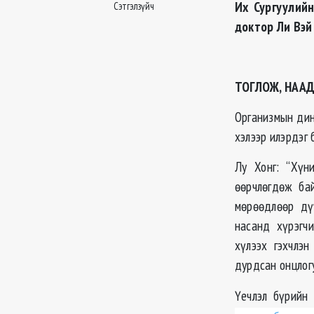
Их Сургуулийн
Сэтгэлзүйч
доктор Ли Вэй
ТОГЛОЖ, НАА
Организмын дин
хэлээр илэрдэг 
Лу Хонг: “Хүн
өөрчлөгдөж ба
мөрөөдлөөр дүү
насанд хүрэгч
хүлээх гэхчлэ
дурдсан онцлог
Үечлэл бүрийн