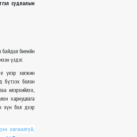
этгэл судлалын
н байдал биеийн
мээн үздэг.
үе үеэр хөгжин
д бүтээх болон
лаа илэрхийлэх,
лон хариуцлага
н хүн бол дээр
рэн хөгжилгүй,