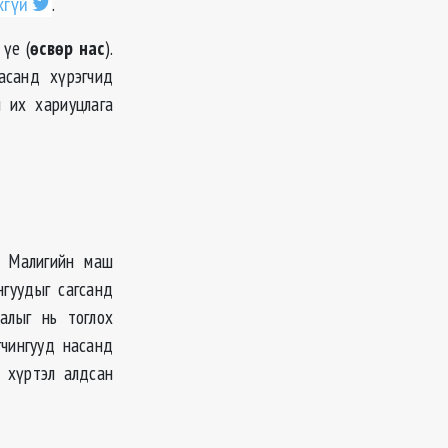
хгүй
.
үе (
өсвөр нас
).
асанд хүрэгчид
 их хариуцлага
н Малигийн маш
нгуудыг сагсанд
алыг нь тоглох
гчингууд насанд
а хүртэл алдсан