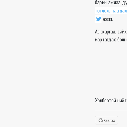
барин ажлаа ду
тоглож наадаж
ажээ.
Аз жаргал, сай
мартагдах болн
Холбоотой нийт
Хэвлэх