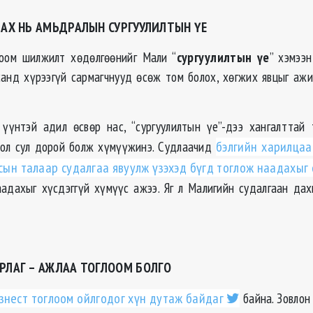
ДАХ НЬ АМЬДРАЛЫН СУРГУУЛИЛТЫН ҮЕ
лоом шилжилт хөдөлгөөнийг Мали “
сургуулилтын үе
” хэмээн
санд хүрээгүй сармагчнууд өсөж том болох, хөгжих явцыг ажи
 үүнтэй адил өсвөр нас, “сургуулилтын үе”-дээ хангалттай
бол сул дорой болж хүмүүжинэ. Судлаачид
бэлгийн харилца
сын талаар судалгаа явуулж үзэхэд бүгд тоглож наадахыг 
аадахыг хүсдэггүй хүмүүс ажээ. Яг л Малигийн судалгаан дах
РЛАГ – АЖЛАА ТОГЛООМ БОЛГО
знест тоглоом ойлгодог хүн дутаж байдаг
байна. Зовлон