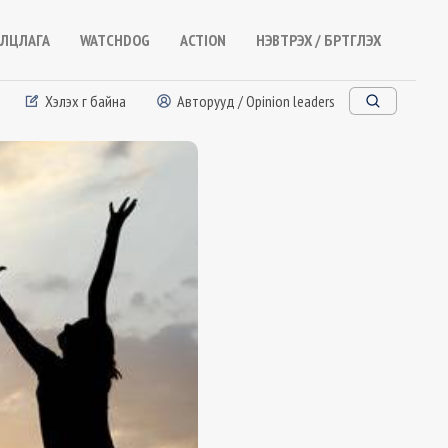
ЛЦЛАГА
WATCHDOG
ACTION
НЭВТРЭХ / БҮРТГҮҮЛЭХ
Хэлэх үг байна
Авторууд / Opinion leaders