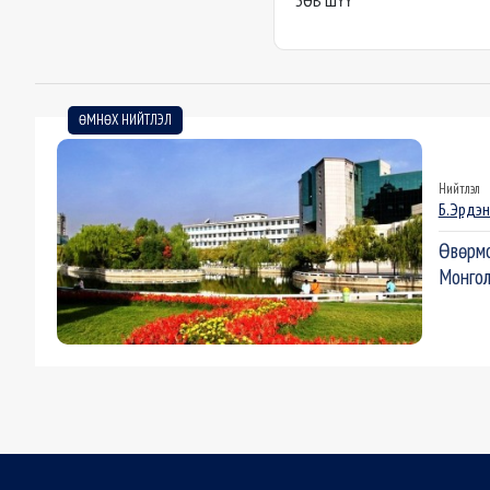
ЗӨВ ШҮҮ
ӨМНӨХ НИЙТЛЭЛ
Нийтлэл
Б.Эрдэ
Өвөрмо
Монгол