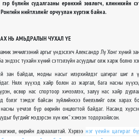
 гэр бүлийн судалгааны ерөнхий зөвлөгч, клиникийн с
 Ронгийн нийтлэлийг орчуулан хүргэж байна.
ДАХ НЬ АМЬДРАЛЫН ЧУХАЛ ҮЕ
амик эмчилгээний аргыг үндэслэгч Александр Лу Хонг хүний за
ба эндээс тухайн хүний сэтгэлзүйн асуудлыг олж харж болно хэ
ий зан байдал, модны насыг илэрхийлдэг цагираг шиг л 
йдаг. Нялх хүүхэд хайр болон аз жаргал, бага насны хүүхэ
рэн, өсвөр нас спортоор хичээллэх, залуу нас хайр дурла
ид бэлэг тэмдэг байсан зүйлийнхээ биелэлийг олж харах бо
н насны үечлэл бүр өөрийн онцлогтой байдаг. Насанд хүрсэ
уудыг бүгдийг мэдэрсэн хүн юм.” хэмээн тодорхойлсон.
 хөгжил, өөрийн дараалалтай. Хэрвээ
нэг үеийн цагираг бү