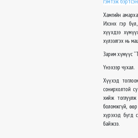
гэмтэж бэртсэ
Хамгийн амарха
Ихэнх гэр бүл
хүүхдээ хүмүү
хүлээлгэх нь ма
Зарим хүмүүс “Т
Үнэхээр чухал.
Хүүхэд тоглоо
сонирхолтой су
хийж тоглуулж
боломжгүй, өөр
хүрэхэд бүгд с
байжээ.