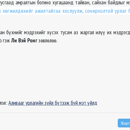
усгаад амралтын богино хугацаанд тайван, сайхан байдлыг м
 хөгжилдөхийг ажилтайгаа хослуулж, сонирхолтой урлаг б
хан бүхнийг мэдрэхийг хүсэх тусам аз жаргал илүү их мэдрэгд
о гэж
Ли Вэй Ронг
зөвлөлөө.
лэл:
Аливааг урлагийн зүйл бүтээж буй мэт үйлд
Жирг