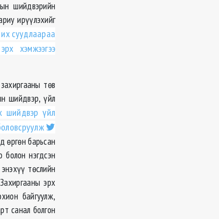
зрын шийдвэрийн
ариу ирүүлэхийг
 их суудлаараа
эрх хэмжээгээ
 захиргааны төв
ын шийдвэр, үйл
х шийдвэр үйл
боловсруулж
д өргөн барьсан
о болон нэгдсэн
 энэхүү төслийн
 Захиргааны эрх
хион байгуулж,
рт санал болгон