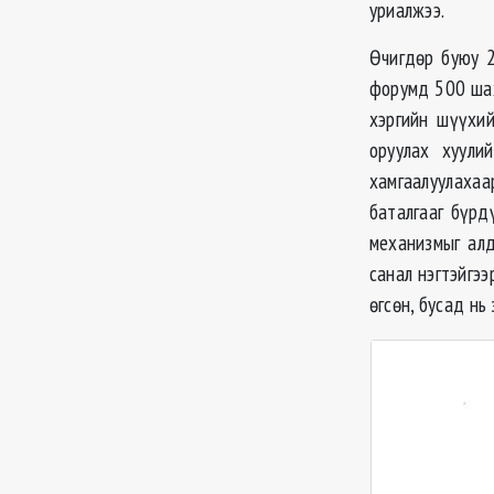
уриалжээ.
Өчигдөр буюу 2
форумд 500 шах
хэргийн шүүхий
оруулах хуули
хамгаалуулахаар
баталгааг бүрд
механизмыг алд
санал нэгтэйгээ
өгсөн, бусад нь