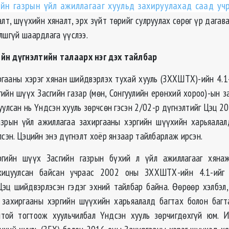
ийн газрын үйл ажиллагааг хуульд захируулахад саад уч
лт, шүүхийн хяналт, эрх зүйт төрийг сулруулах сөрөг үр дагав
лшгүй шаардлага үүслээ.
йн дүгнэлтийн талаарх нэг дэх тайлбар
гааны хэрэг хянан шийдвэрлэх тухай хууль (ЗХХШТХ)-ийн 4.1
гийн шүүх Засгийн газар (мөн, Сонгуулийн ерөнхий хороо)-ын з
улсан нь Үндсэн хууль зөрчсөн гэсэн 2/02-р дүгнэлтийг Цэц 2
азрын үйл ажиллагаа захиргааны хэргийн шүүхийн харьяалал
лсэн. Цэцийн энэ дүгнэлт хоёр янзаар тайлбарлаж ирсэн.
ргийн шүүх Засгийн газрын бүхий л үйл ажиллагааг хяна
хицуулсан байсан учраас 2002 оны ЗХХШТХ-ийн 4.1-ийг
Цэц шийдвэрлэсэн гэдэг эхний тайлбар байна. Өөрөөр хэлбэл,
 захиргааны хэргийн шүүхийн харьяалалд багтах болон багт
вчтой тогтоож хуульчилбал Үндсэн хууль зөрчигдөхгүй юм. 