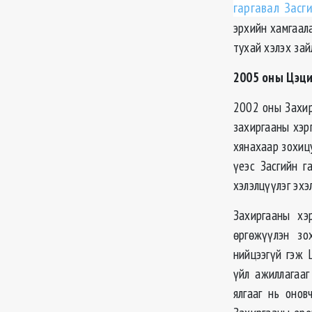
гаргавал Засг
эрхийн хамгаала
тухай хэлэх зай
2005 оны Цэци
2002 оны Захир
захиргааны хэр
хянахаар зохицу
үеэс Засгийн г
хэлэлцүүлэг эхэ
Захиргааны хэ
өргөжүүлэн зо
нийцээгүй гэж 
үйл ажиллагааг
ялгааг нь оно