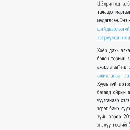
Ц.Зоригтод алб
талаарх маргаа
мэдэгдсэн. Энэ 
шийдвэрлээгү
хэтрүүлсэн но
Хоёр дахь алха
болон төрийн з
ажиллагаа”-нд 
ажиллагааг за
Хууль зүй, дот
бөгөөд ойрын ө
чуулганаар хэл
эсрэг байр суу
зүйн хороо 20
энэхүү төслийг