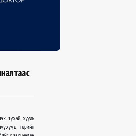
яналтаас
эх тухай хууль
шүүхүүд төрийн
лбайг давхцуулан