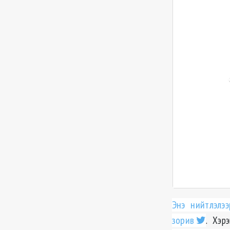
Энэ нийтлэлэ
зорив
. Хэр