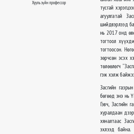
Хууль зүйн профессор
тусгай хэрэгцэ
агуулгатай За
шийдвэрлээд ба
нь 2017 онд өв
тогтоол хүүхди
тогтоосон. Нөг
зөрчсөн эсэх х
төлөөлөгч “Зас
гэж хэлж байжээ
Засгийн газры
бөгөөд энэ нь Ү
Гэвч, Засгийн 
хуралдаан дээр
хяналтаас Зас
эхлээд байна