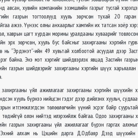
энд авсан, хувийн компанийн эзэмшлийн газрыг тусгай хэрэгцэ
сгийн газрын тогтоолууд хууль зөрчсөн тухай 20 гаран
йгаа ажээ. Үүнээс олны анхаарлыг хамгийн их татсан хоёр хэрэ
өл, хаврын цагт хурдан морины уралдааны хуваарийг товлосон
йн эрх зөрчсөн, хууль бус байсныг захиргааны хэргийн гу
өө нь “Эрдэнэт”-ийн 49 хувьтай холбоотой асуудал дээр Засг
эрэг байна. Энэ мэт хэргийг шийдвэрлэх явцад Засгийн газры
гийн газрын шийдвэрийг захиргааны хэргийн шүүх харьяалан
.
н захиргааны үйл ажиллагааг захиргааны хэргийн шүүхийн х
ндсэн хууль бүрнээ нийцсэн гэдэг дээр дийлэнх хуульч, судлаа
газрын итгэмжлэгдсэн төлөөлөгчийн үүний эсрэг байр суурьта
 төдийгүй олон нийтэд илэрхийлж байгаа. Одоо захиргааны 
гийн газрын захиргааны үйл ажиллагааг бүрэн гаргах алхмы
. Эхний алхам нь Цэцийн дарга Д.Одбаяр Дээд шүүхийн 