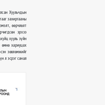
улсан Хуульчдын
гааг захиргааны
эмэлт, өөрчлөлт
рчигдсөн эрхээ
ахуйц хууль зүйн
э өмнө хариуцах
эсэн зөвлөмжийг
үн л эсрэг санал