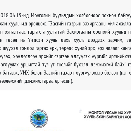
018.06.19-нд Монголын Хуульчдын холбооноос зохион байгу
ам хуульчид оролцож, “Засгийн газрын захиргааны үйл ажилла
н хяналтаас гаргах агуулгатай Захиргааны ерөнхий хуульд н
йн төсөл нь Үндсэн хууль дахь хууль дээдлэх зарчим, зө
 шүүхэд гомдол гаргах эрх, төрөөс хүний эрх, эрх чөлөөг ханг
үүлэх, хөндөгдсөн эрхийг сэргээн эдлүүлэх үүргийг иргэнийхэ
агдуулах уршигтай тул уг төслийг бүхэлд дэмжихгүй байх” г
р баталж, УИХ болон Засгийн газарт хүргүүлэхээр болсон (нэг х
 зөвлөмжийг дэмжиж гараа өргөсөн).