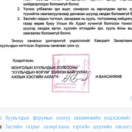
эр Хуульчдын форумын энэхүү зөвлөмжийн үндэслэлийг
эв
Засгийн газрыг захиргааны хэргийн шүүхийн хяналт