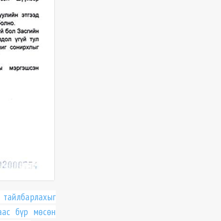
 тайлбарлахыг
аас бүр мөсөн