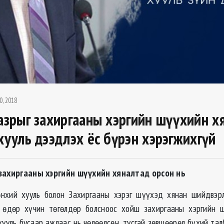
0, 2018
газрыг захиргааны хэргийн шүүхийн х
 хууль дээдлэх ёс бүрэн хэрэгжихгүй
 захиргааны хэргийн шүүхийн хяналтад орсон нь
өнхий хууль болон Захиргааны хэрэг шүүхэд хянан шийдвэрл
й өдөр хүчин төгөлдөр болсноос хойш захиргааны хэргийн 
хууль бусаар ажлаас нь чөлөөлсөн, тусгай зөвшөөрөл бүхий та