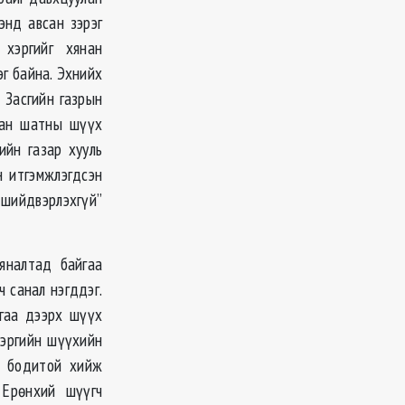
энд авсан зэрэг
 хэргийг хянан
г байна. Эхнийх
 Засгийн газрын
рван шатны шүүх
ийн газар хууль
н итгэмжлэгдсэн
 шийдвэрлэхгүй”
яналтад байгаа
ч санал нэгддэг.
йгаа дээрх шүүх
хэргийн шүүхийн
г бодитой хийж
Ерөнхий шүүгч