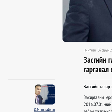
Нийтлэл
06 сарын 2
Засгийн 
гаргавал
Засгийн газар
Захиргааны ер
2016.07.01-ни
О.Мөнхсайхан
албан хаагчийг 