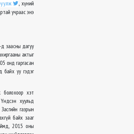
руулж
, хүний
артай учраас энэ
-д заасны дагуу
ахиргааны актыг
005 онд гаргасан
д байх уу гэдэг
ж болохоор хэт
 Үндсэн хуульд
 Засгийн газрын
ахгүй байх зааг
Иймд, 2015 оны