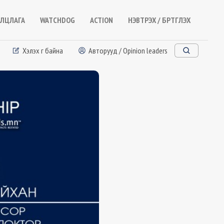
ЛЦЛАГА
WATCHDOG
ACTION
НЭВТРЭХ / БҮРТГҮҮЛЭХ
Хэлэх үг байна
Авторууд / Opinion leaders