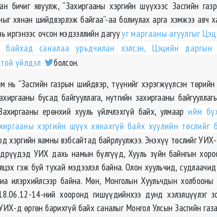
ан бичиг явуулж, “Захиргааны хэргийн шүүхээс Засгийн га
ныг хянан шийдвэрлэж байгаа”-аа болиулах арга хэмжээ авч х
нь иргэнээс очсон мэдээллийн дагуу
уг маргааны агуулгыг Цэц
й байхад саналаа урьдчилан хэлсэн, Цэцийн даргын 
цтой үйлдэл
болсон.
м нь “Засгийн газрын шийдвэр, түүнийг хэрэгжүүлсэн төрийн
ахиргааны бусад байгууллага, нутгийн захиргааны байгууллаг
Захиргааны ерөнхий хууль үйлчлэхгүй байх, улмаар
ийм бү
хиргааны хэргийн шүүх хянахгүй байх хуулийн төслийг 
оод хэргийн яамны вэбсайтад байрлуулжээ. Энэхүү төслийг УИХ-
дрүүдэд УИХ дахь намын бүлгүүд, Хууль зүйн байнгын хоро
элцэх гэж буй тухай мэдээлэл байна. Олон хуульчид, судлаачид
риа илэрхийлсээр байна. Мөн, Монголын Хуульчдын холбооны
18.06.12-14-ний хооронд гишүүдийнхээ дунд хэлэлцүүлэг зо
 УИХ-д өргөн барихгүй байх саналыг Монгол Улсын Засгийн газа