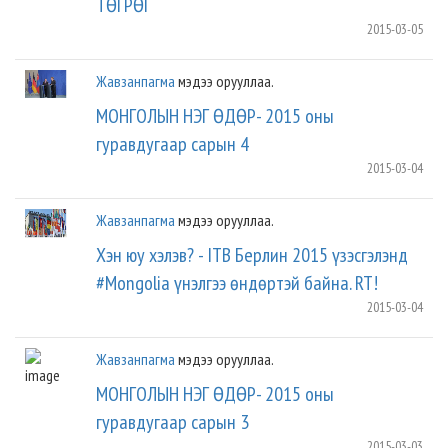
ТӨГРӨГ
2015-03-05
Жавзанпагма
мэдээ орууллаа.
МОНГОЛЫН НЭГ ӨДӨР- 2015 оны
гуравдугаар сарын 4
2015-03-04
Жавзанпагма
мэдээ орууллаа.
Хэн юу хэлэв? - ITB Берлин 2015 үзэсгэлэнд
#Mongolia үнэлгээ өндөртэй байна. RT!
2015-03-04
Жавзанпагма
мэдээ орууллаа.
МОНГОЛЫН НЭГ ӨДӨР- 2015 оны
гуравдугаар сарын 3
2015-03-03