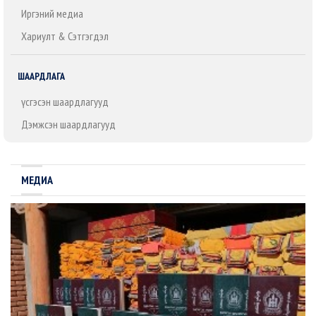
Иргэний медиа
Хариулт & Сэтгэгдэл
ШААРДЛАГА
Үүсгэсэн шаардлагууд
Дэмжсэн шаардлагууд
МЕДИА