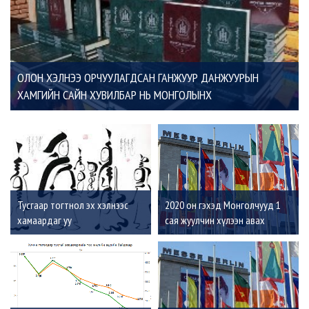
ОЛОН ХЭЛНЭЭ ОРЧУУЛАГДСАН ГАНЖУУР ДАНЖУУРЫН
ХАМГИЙН САЙН ХУВИЛБАР НЬ МОНГОЛЫНХ
Тусгаар тогтнол эх хэлнээс
2020 он гэхэд Монголчууд 1
хамаардаг уу
сая жуулчин хүлээн авах
зорилго тавьжээ