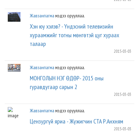
Жавзанпагма
мэдээ орууллаа.
Хэн юу хэлэв? - Үндэсний телевизийн
хураамжийг тогны мөнгөтэй цуг хураах
талаар
2015-03-03
Жавзанпагма
мэдээ орууллаа.
МОНГОЛЫН НЭГ ӨДӨР- 2015 оны
гуравдугаар сарын 2
2015-03-03
Жавзанпагма
мэдээ орууллаа.
Цензургүй яриа - Жүжигчин СТА Р.Анхням
2015-03-03