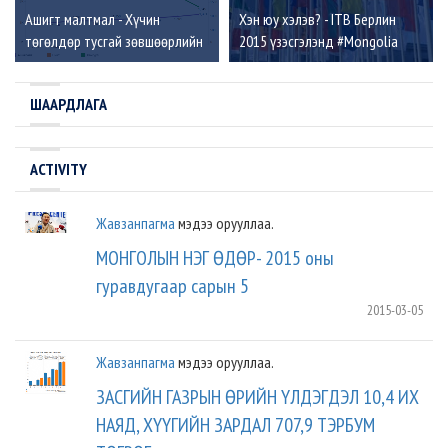
Ашигт малтмал - Хүчин
Хэн юу хэлэв? - ITB Берлин
төгөлдөр тусгай зөвшөөрлийн
2015 үзэсгэлэнд #Mongolia
тоо жилийн эцсийн байдлаар
үнэлгээ өндөртэй байна. RT!
ШААРДЛАГА
ACTIVITY
Жавзанпагма
мэдээ орууллаа.
МОНГОЛЫН НЭГ ӨДӨР- 2015 оны
гуравдугаар сарын 5
2015-03-05
Жавзанпагма
мэдээ орууллаа.
ЗАСГИЙН ГАЗРЫН ӨРИЙН ҮЛДЭГДЭЛ 10,4 ИХ
НАЯД, ХҮҮГИЙН ЗАРДАЛ 707,9 ТЭРБУМ