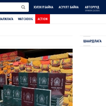
ХЭЛЭХ ҮГ БАЙНА
АСУУЛТ БАЙНА
АВТОРУУД
OPINION LEADERS
ВАЛЖЛАГА
WATCHDOG
ACTION
ШААРДЛАГА