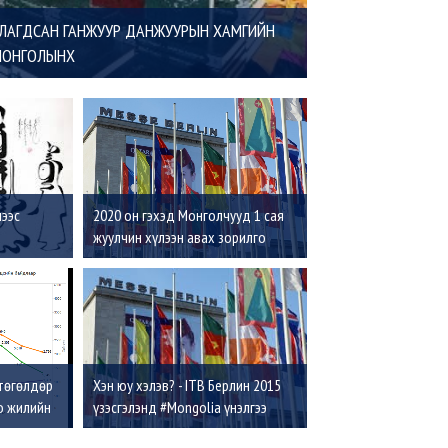
УЛАГДСАН ГАНЖУУР ДАНЖУУРЫН ХАМГИЙН
 МОНГОЛЫНХ
нээс
2020 он гэхэд Монголчууд 1 сая
жуулчин хүлээн авах зорилго
тавьжээ
 төгөлдөр
Хэн юу хэлэв? - ITB Берлин 2015
о жилийн
үзэсгэлэнд #Mongolia үнэлгээ
өндөртэй байна. RT!