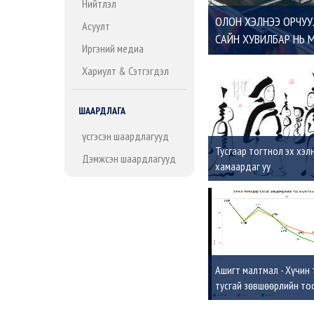
Нийтлэл
ОЛОН ХЭЛНЭЭ ОРЧУ
Асуулт
САЙН ХУВИЛБАР НЬ
Иргэний медиа
Хариулт & Сэтгэгдэл
ШААРДЛАГА
Үүсгэсэн шаардлагууд
Тусгаар тогтнол эх хэл
Дэмжсэн шаардлагууд
хамаардаг уу
Ашигт малтмал - Хүчин
тусгай зөвшөөрлийн то
эцсийн байдлаар