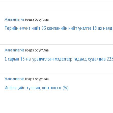
Жавзанпагма
мэдээ орууллаа.
Төрийн өмчит нийт 93 компанийн нийт үнэлгээ 18 их наяд 
Жавзанпагма
мэдээ орууллаа.
1 сарын 15-ны урьдчилсан мэдээгээр гадаад худалдаа 225
Жавзанпагма
мэдээ орууллаа.
Инфляцийн түвшин, оны эхнээс (%)