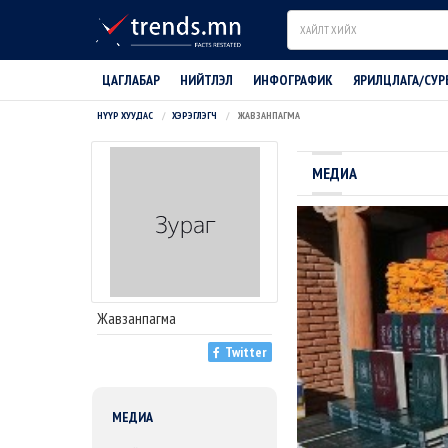
Search
ЦАГЛАБАР
НИЙТЛЭЛ
ИНФОГРАФИК
ЯРИЛЦЛАГА/СУР
НҮҮР ХУУДАС
ХЭРЭГЛЭГЧ
ЖАВЗАНПАГМА
МЕДИА
Жавзанпагма
Twitter
МЕДИА