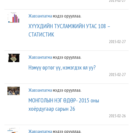
2015-02-27
Жавзанпагма
мэдээ орууллаа.
ХҮҮХДИЙН ТУСЛАМЖИЙН УТАС 108 –
СТАТИСТИК
2015-02-27
Жавзанпагма
мэдээ орууллаа.
Нэмүү өртөг үү, нэмэгдэх ял уу?
2015-02-27
Жавзанпагма
мэдээ орууллаа.
МОНГОЛЫН НЭГ ӨДӨР- 2015 оны
хоёрдугаар сарын 26
2015-02-26
Жавзанпагма
мэдээ орууллаа.