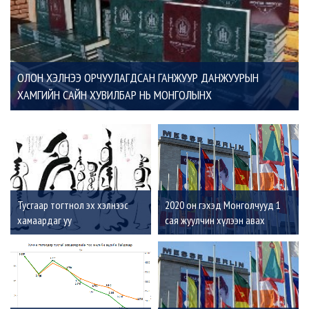
ОЛОН ХЭЛНЭЭ ОРЧУУЛАГДСАН ГАНЖУУР ДАНЖУУРЫН
ХАМГИЙН САЙН ХУВИЛБАР НЬ МОНГОЛЫНХ
Тусгаар тогтнол эх хэлнээс
2020 он гэхэд Монголчууд 1
хамаардаг уу
сая жуулчин хүлээн авах
зорилго тавьжээ