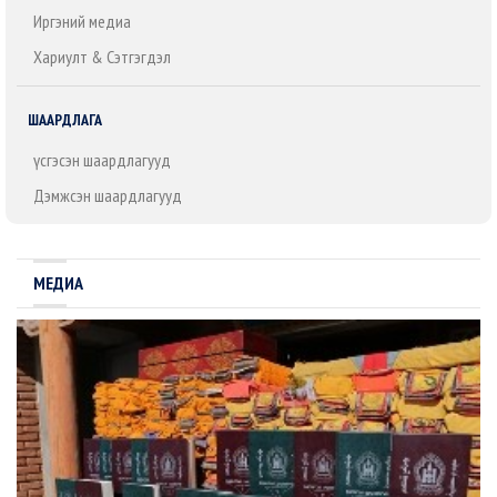
Иргэний медиа
Хариулт & Сэтгэгдэл
ШААРДЛАГА
Үүсгэсэн шаардлагууд
Дэмжсэн шаардлагууд
МЕДИА