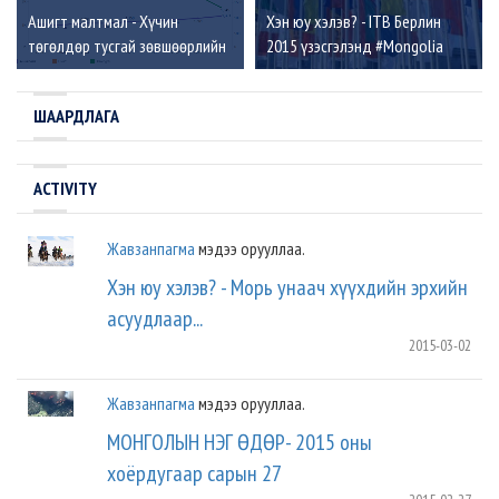
Ашигт малтмал - Хүчин
Хэн юу хэлэв? - ITB Берлин
төгөлдөр тусгай зөвшөөрлийн
2015 үзэсгэлэнд #Mongolia
тоо жилийн эцсийн байдлаар
үнэлгээ өндөртэй байна. RT!
ШААРДЛАГА
ACTIVITY
Жавзанпагма
мэдээ орууллаа.
Хэн юу хэлэв? - Морь унаач хүүхдийн эрхийн
асуудлаар...
2015-03-02
Жавзанпагма
мэдээ орууллаа.
МОНГОЛЫН НЭГ ӨДӨР- 2015 оны
хоёрдугаар сарын 27