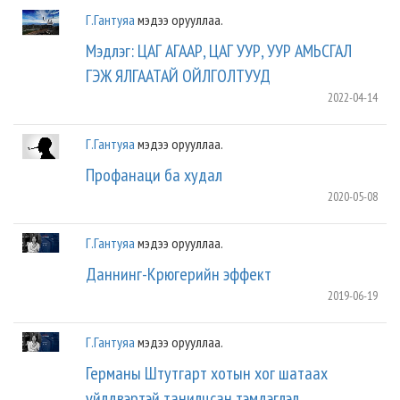
Г.Гантуяа
мэдээ орууллаа.
Мэдлэг: ЦАГ АГААР, ЦАГ УУР, УУР АМЬСГАЛ
ГЭЖ ЯЛГААТАЙ ОЙЛГОЛТУУД
2022-04-14
Г.Гантуяа
мэдээ орууллаа.
Профанаци ба худал
2020-05-08
Г.Гантуяа
мэдээ орууллаа.
Даннинг-Крюгерийн эффект
2019-06-19
Г.Гантуяа
мэдээ орууллаа.
Германы Штутгарт хотын хог шатаах
үйлдвэртэй танилцсан тэмдэглэл