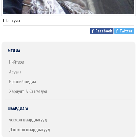
Г.Гантуяа
Facebook
Twitter
МЕДИА
Нийтлэл
Асуулт
Иргэний медиа
Хариулт & Сэтгэгдэл
ШААРДЛАГА
Үүсгэсэн шаардлагууд
Дэмжсэн шаардлагууд