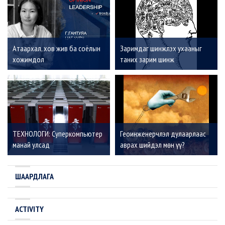
Атаархал, хов жив ба соёлын
Заримдаг шинжлэх ухааныг
хожимдол
таних зарим шинж
ТЕХНОЛОГИ: Суперкомпьютер
Геоинженерчлэл дулаарлаас
манай улсад
аврах шийдэл мөн үү?
ШААРДЛАГА
ACTIVITY