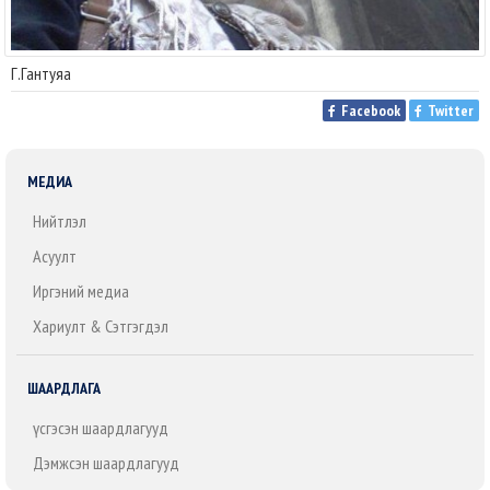
Г.Гантуяа
Facebook
Twitter
МЕДИА
Нийтлэл
Асуулт
Иргэний медиа
Хариулт & Сэтгэгдэл
ШААРДЛАГА
Үүсгэсэн шаардлагууд
Дэмжсэн шаардлагууд