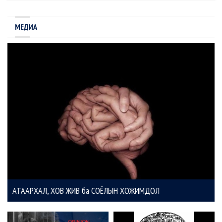
МЕДИА
АТААРХАЛ, ХОВ ЖИВ ба СОЁЛЫН ХОЖИМДОЛ