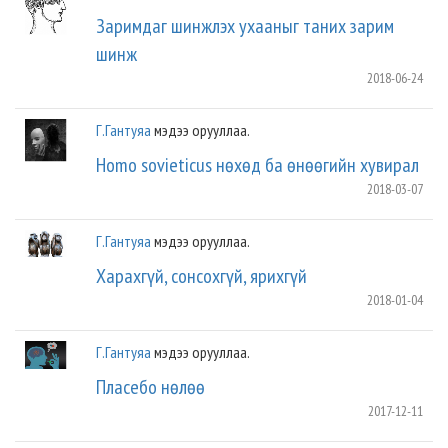
Заримдаг шинжлэх ухааныг таних зарим
шинж
2018-06-24
Г.Гантуяа
мэдээ орууллаа.
Homo sovieticus нөхөд ба өнөөгийн хувирал
2018-03-07
Г.Гантуяа
мэдээ орууллаа.
Харахгүй, сонсохгүй, ярихгүй
2018-01-04
Г.Гантуяа
мэдээ орууллаа.
Пласебо нөлөө
2017-12-11