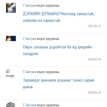
Г.Гантуяа
мэдээ орууллаа.
ДЭЛХИЙН ДУЛААРАЛ Монголд хамаатай,
хамгийн их хамаатай
2017-02-15
Г.Гантуяа
мэдээ орууллаа.
Оюун санааны доройтол ба ид шидийн
синдром
2018-07-24
Г.Гантуяа
мэдээ орууллаа.
Заримдаг шинжлэх ухааныг таних зарим
шинж
2018-06-26
Г.Гантуяа
мэдээ орууллаа.