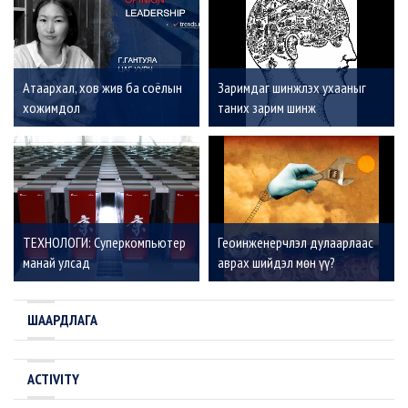
Атаархал, хов жив ба соёлын
Заримдаг шинжлэх ухааныг
хожимдол
таних зарим шинж
ТЕХНОЛОГИ: Суперкомпьютер
Геоинженерчлэл дулаарлаас
манай улсад
аврах шийдэл мөн үү?
ШААРДЛАГА
ACTIVITY