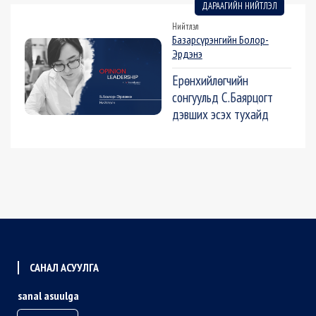
ДАРААГИЙН НИЙТЛЭЛ
Нийтлэл
Базарсүрэнгийн Болор-
Эрдэнэ
Ерөнхийлөгчийн
сонгуульд С.Баярцогт
дэвших эсэх тухайд
САНАЛ АСУУЛГА
sanal asuulga