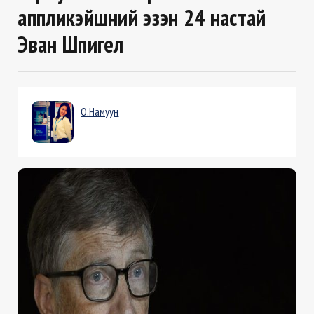
аппликэйшний эзэн 24 настай
Эван Шпигел
О.Намуун