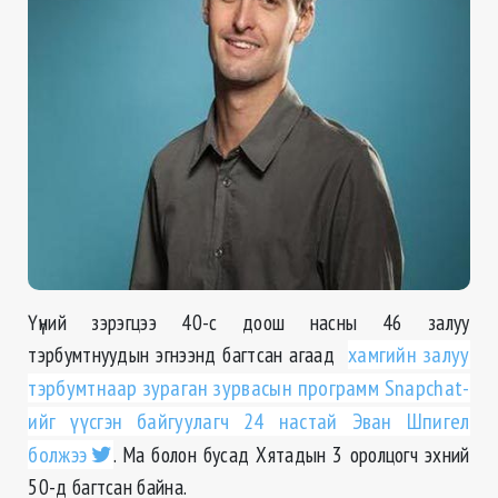
Үүний зэрэгцээ 40-с доош насны 46 залуу
тэрбумтнуудын эгнээнд багтсан агаад
хамгийн залуу
тэрбумтнаар зураган зурвасын программ Snapchat-
ийг үүсгэн байгуулагч 24 настай Эван Шпигел
болжээ
. Ма болон бусад Хятадын 3 оролцогч эхний
50-д багтсан байна.