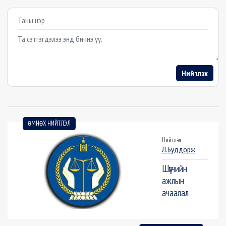
Example textarea
Нийтлэх
ӨМНӨХ НИЙТЛЭЛ
Нийтлэл
Л.Буддорж
Шүүгчийн
ажлын
ачаалал