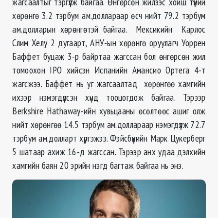
жагсаалтыг тэргүүлж байгаа. Өнгөрсөн жилээс хойш түүний
хөрөнгө 3.2 тэрбум ам.доллараар өсч нийт 79.2 тэрбум
ам.долларын хөрөнгөтэй байгаа. Мексикийн Карлос
Слим Хелу 2 дугаарт, АНУ-ын хөрөнгө оруулагч Уоррен
Баффет буцаж 3-р байртаа жагссан бол өнгөрсөн жил
томоохон IPO хийсэн Испанийн Амансио Ортега 4-т
жагсжээ. Баффет нь уг жагсаалтад хөрөнгөө хамгийн
ихээр нэмэгдүүлсэн хүнд тооцогдож байгаа. Тэрээр
Berkshire Hathaway-ийн хувьцааны өсөлтөөс ашиг олж
нийт хөрөнгөө 14.5 тэрбум ам.доллараар нэмэгдүүлж 72.7
тэрбум ам.долларт хүргэжээ. Фэйсбүүкийн Марк Цукерберг
5 шатаар ахиж 16-д жагссан. Тэрээр анх удаа дэлхийн
хамгийн баян 20 эрийн нэгд багтаж байгаа нь энэ.