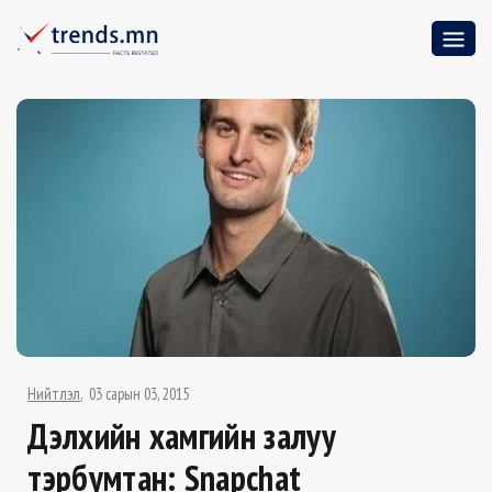
Нийтлэл
03 сарын 03, 2015
Дэлхийн хамгийн залуу
тэрбумтан: Snapchat