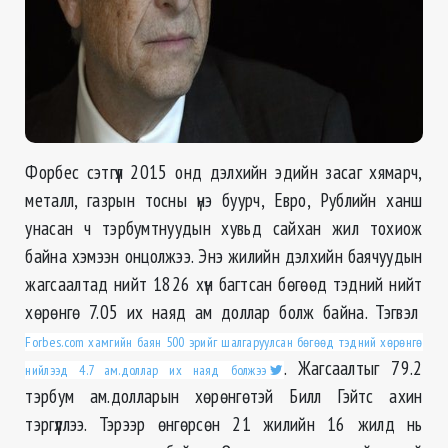
Форбес сэтгүүл 2015 онд дэлхийн эдийн засаг хямарч,
металл, газрын тосны үнэ буурч, Евро, Рублийн ханш
унасан ч тэрбумтнуудын хувьд сайхан жил тохиож
байна хэмээн онцолжээ. Энэ жилийн дэлхийн баячуудын
жагсаалтад нийт 1826 хүн багтсан бөгөөд тэдний нийт
хөрөнгө 7.05 их наяд ам доллар болж байна. Тэгвэл
Forbes.com хамгийн баян 500 эрийг шалгаруулсан бөгөөд тэдний хөрөнгө
. Жагсаалтыг 79.2
нийлээд 4.7 ам.доллар их наяд болжээ
тэрбум ам.долларын хөрөнгөтэй Билл Гэйтс ахин
тэргүүллээ. Тэрээр өнгөрсөн 21 жилийн 16 жилд нь