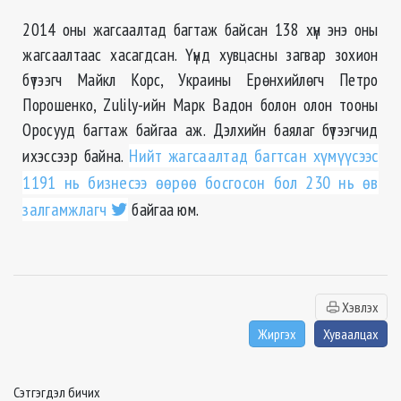
2014 оны жагсаалтад багтаж байсан 138 хүн энэ оны
жагсаалтаас хасагдсан. Үүнд хувцасны загвар зохион
бүтээгч Майкл Корс, Украины Ерөнхийлөгч Петро
Порошенко, Zulily-ийн Марк Вадон болон олон тооны
Оросууд багтаж байгаа аж. Дэлхийн баялаг бүтээгчид
ихэссээр байна.
Нийт жагсаалтад багтсан хүмүүсээс
1191 нь бизнесээ өөрөө босгосон бол 230 нь өв
залгамжлагч
байгаа юм.
Хэвлэх
Жиргэх
Хуваалцах
Сэтгэгдэл бичих