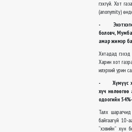
гэхгүй. Хот га
(anonymity) өнд
- Энэтхэгийн
боловч, Мумба
амар жимэр ба
Хятадад гэхэд 
Харин хот газр
илэрхий урин с
- Хүмүүс хот
хүч нөлөөгөө 
одоогийн 54%-
Талх шарагчид
байгаагүй 10-а
“хэвийн” хүн б