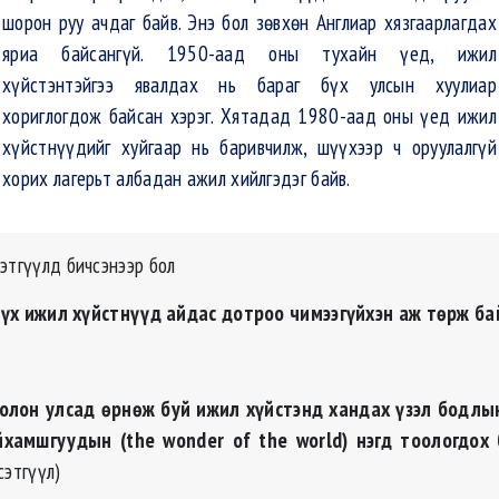
шорон руу ачдаг байв. Энэ бол зөвхөн Англиар хязгаарлагдах
яриа байсангүй. 1950-аад оны тухайн үед, ижил
хүйстэнтэйгээ явалдах нь бараг бүх улсын хуулиар
хориглогдож байсан хэрэг. Хятадад 1980-аад оны үед ижил
хүйстнүүдийг хуйгаар нь баривчилж, шүүхээр ч оруулалгүй
хорих лагерьт албадан ажил хийлгэдэг байв.
этгүүлд бичсэнээр бол
 ижил хүйстнүүд айдас дотроо чимээгүйхэн аж төрж ба
он улсад өрнөж буй ижил хүйстэнд хандах үзэл бодлын
хамшгуудын (the wonder of the world) нэгд тоологдох
сэтгүүл)