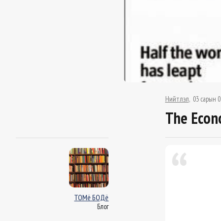
Нийтлэл
03 сарын 0
The Econ
ТОМё БОДё
Блог