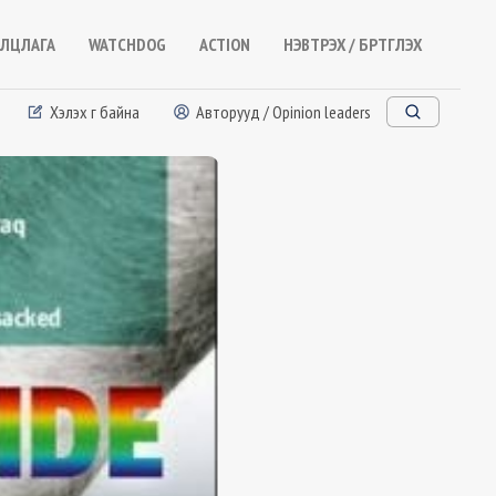
ЛЦЛАГА
WATCHDOG
ACTION
НЭВТРЭХ / БҮРТГҮҮЛЭХ
Хэлэх үг байна
Авторууд / Opinion leaders