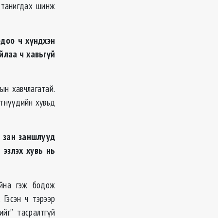
л танигдах шинж
доо ч хүндхэн
йлаа ч хавьгүй
ын хавчлагатай.
стнүүдийн хувьд
 зан заншлууд
 эзлэх хувь нь
айна гэж бодож
 Гэсэн ч тэрээр
ийг” тасралтгүй