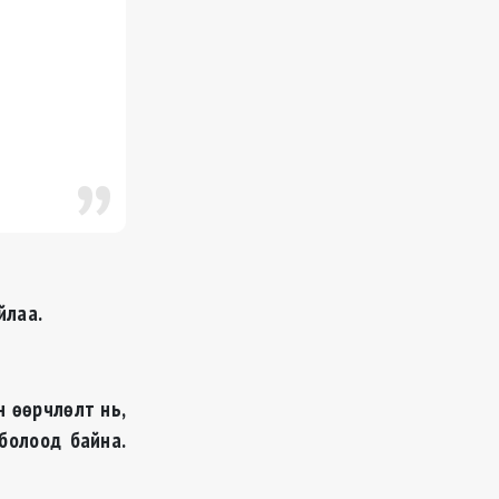
йлаа.
 өөрчлөлт нь,
 болоод байна.