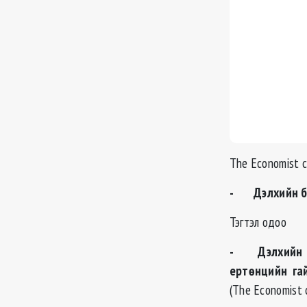
The Economist с
- Дэлхийн бүх
Тэгтэл одоо
- Дэлхийн ол
ертөнцийн гай
(The Economist 