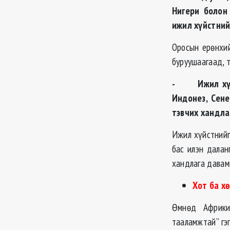
Нигери болон
ижил хүйстний
Оросын ерөнхий
буруушаагаад, т
- Ижил хүйст
Индонез, Сене
тэвчих хандла
Ижил хүйстнийг 
бас илэн далан
хандлага давам
Хот ба х
Өмнөд Африки
тааламжтай” гэ