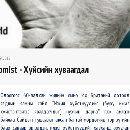
9, 2015
omist - Хүйсийн хуваагдал
Одоогоос 60-аадхан жилийн өмнө Их Британий дотоод
явдлын яамны сайд “Ижил хүйстнүүдийг (буюу ижил
хүйстэнтэйгээ явалдагчдыг) нухчин дарна” гэж амлаж
байлаа. Сайдын тушаалыг авсан багтай мөрдөгчид тэр зүгийн
баар саваар эргэлдэн, ижил хүйстнүүдийг хавханд оруулан