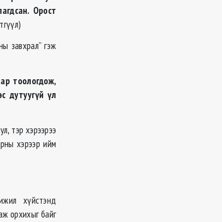
агдсан. Орост
тгүүл)
ны завхрал” гэж
ар тоологдож,
эс дутуугүй үл
ул, тэр хэрээрээ
орны хэрээр ийм
ижил хүйстэнд
аж орхихыг байг