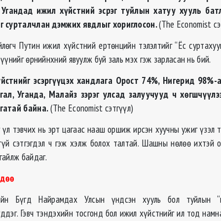
 Угандад ижил хүйстний эсрэг туйлын хатуу хууль батл
г сурталчлан дэмжих явдлыг хориглосон.
(The Economist сэ
лөгч Путин ижил хүйстний ертөнцийн тэлэлтийг “Ёс суртахуу
үүнийг өрнийнхний явуулж буй заль мэх гэж зарласан нь бий.
нийг эсэргүүцэх хандлага Орост 74%, Нигерид 98%-а
гал, Уганда, Малайз зэрэг улсад залуучууд ч хөгшчүүлэ
гатай байна.
(The Economist сэтгүүл)
үл тэвчих нь эрт цагаас нааш оршиж ирсэн хуучны ужиг үзэл т
гүй сэтгэгдэл ч гэж хэлж болох талтай. Шашны нөлөө ихтэй 
гайлж байдаг.
өдөө
йн Бүгд Найрамдах Улсын үндсэн хууль бол туйлын “
гддэг. Гэвч тэндэхийн тосгонд бол ижил хүйстнийг ил тод намн