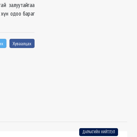
тай залуутайгаа
 хүн одоо бараг
эх
Хуваалцах
ДАРААГИЙН НИЙТЛЭЛ