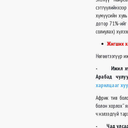
сэтгүүлийнхээ
хүмүүсийн хувь
дотор 71%-ийг 
солиулах) хүлээ
Жигших х
Нөгөөтээгүүр иж
- Ижил хүйст
Арабад чулу
харилцааг хуу
Африк тив боло
болон хорлох” 
ч нэлээдгүй тар
- Чад улсад и