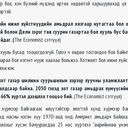
зар бол, хэн бүхний нүдэнд өртөх хөдөөтэй харьцуулахад ү
өртэй.
 ижил хүйстнүүдийн амьдрал хязгаар нутагтаа бол о
й болон Дели зэрэг төв суурин газартаа бол хууль бус ба
йдаг. (
The Economist сэтгүүл)
хууль бусад тооцогдохгүй. Гэлээ ч хөдөө тосгондоо бол байнг
аараа бол нэгэнт нууж хаахаа больжээ. Хотжилт бол ижил хүй
алхи юм.
 газар шилжин суурьшихын хэрээр хуучны уламжлалт
алдсаар байна. 2050 гэхэд хот газар амьдрах хүмүүсийн
66% хүртэл дээшлэх тооцоо бий.
(The Economist сэтгүүл)
 хүрмээр байгаагаас илүүтэйгээр эмэгтэй хүнд хүрмээр б
ад насны нэгэн хүү 1970-аад онд Америкт амьдарч байлаа.
олохыг хүсэн бачуурахдаа 25 нас хүртлээ “өөрийнхөө үнэн