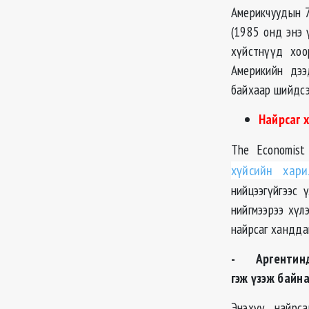
Америкчуудын 7
(1985 онд энэ 
хүйстнүүд хо
Америкийн дээ
байхаар шийдсэ
Найрсаг 
The Economist
хүйсийн хар
нийцээгүйгээс 
нийгмээрээ хүл
найрсаг ханддаг
- Аргентинд 7
гэж үзэж байна
Энэхүү найрса