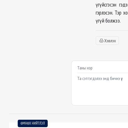
үгүйсгэсэн гэд
гэрлэсэн. Тэр 
үгүй болжээ.
Хэвлэх
Сэтгэгдэл бичих
Example textarea
ӨМНӨХ НИЙТЛЭЛ