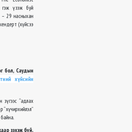
й гэж үзэж буй
8 – 29 насныхан
жендерт (хүйсээ
г бол, Саудын
тний хүйсийн
н зүгээс “адлах
р “хүчирхийлэл”
 байна.
аар зэхэж буй.