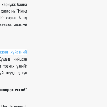
ж хариулж байна
 хагас нь “Ижил
10 сарын 6-нд
хүлээж авахгүй
ижил хүйстний
Хуульд нийцсэн
л тэвчих үзлийг
хүйстнүүдэд тун
вшөөрөх ёстой”
 The Economist