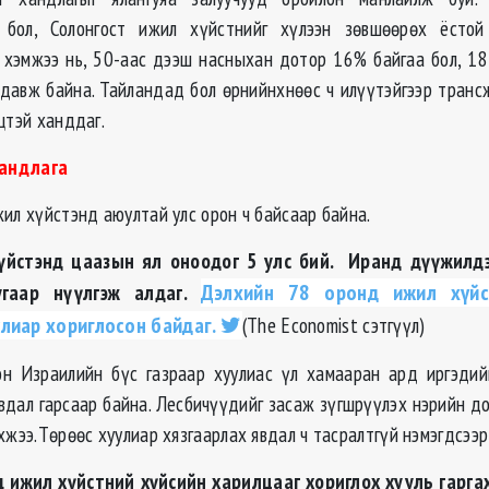
р бол, Солонгост ижил хүйстнийг хүлээн зөвшөөрөх ёсто
 хэмжээ нь, 50-аас дээш насныхан дотор 16% байгаа бол, 1
давж байна. Тайландад бол өрнийнхнөөс ч илүүтэйгээр транс
цтэй ханддаг.
андлага
ил хүйстэнд аюултай улс орон ч байсаар байна.
энд цаазын ял оноодог 5 улс бий. Иранд дүүжилдэ
угаар нүүлгэж алдаг.
Дэлхийн 78 оронд ижил хүйс
лиар хориглосон байдаг.
(The Economist сэтгүүл)
н Израилийн бүс газраар хуулиас үл хамааран ард иргэдий
явдал гарсаар байна. Лесбичүүдийг засаж зүгшрүүлэх нэрийн до
хжээ.Төрөөс хуулиар хязгаарлах явдал ч тасралтгүй нэмэгдсээр
жил хүйстний хүйсийн харилцааг хориглох хууль гаргах