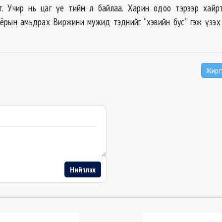
эг. Учир нь цаг үе тийм л байлаа. Харин одоо тэрээр хайр
хоёрын амьдрах Виржини мужид тэднийг “хэвийн бус” гэж үзэх
Жирг
Нийтлэх