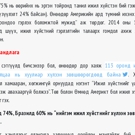
5% нь өөрийнх нь эргэн тойронд танил ижил хүйстэн бий гэ
үзүүлэлт 24% байсан). Өнөөдөр Америкийн ард түмний ихэнх
орондоо гэрлэх боломжтой мужид” аж төрдөг. 2014 оны 
д шүүх, ижил хүйстний гэрлэлтийн талаарх гомдол ахиж 
н.
хандлага
 сэтгүүлд бичсэнээр бол, өнөөдөр дор хаяж
113 оронд 
илцаа нь хуулиар хүлээн зөвшөөрөгдөөд байна
. 
үл хамааран, хөгжингүй орнуудад нэгэнт “Ижил хүйстнийг ү
ээж авахааргүй болжээ”.Төв болон Өмнөд Америкт бол ижил 
 гэх.
4%, Бразилд 60% нь “нийгэм ижил хүйстнийг хүлээн зө
.
г хандлагыг ялангуяа залуучууд оройлон манлайлж буй.