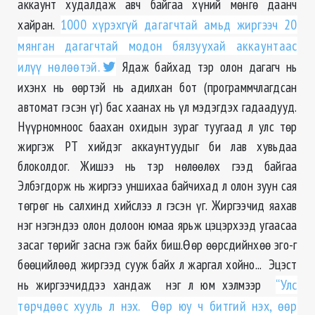
аккаунт худалдаж авч байгаа хүний мөнгө даанч
хайран.
1000 хүрэхгүй дагагчтай амьд жиргээч 20
мянган дагагчтай модон бялзуухай аккаунтаас
илүү нөлөөтэй.
Ядаж байхад тэр олон дагагч нь
ихэнх нь өөртэй нь адилхан бот (программчлагдсан
автомат гэсэн үг) бас хаанах нь үл мэдэгдэх гадаадууд.
Нүүрномноос баахан охидын зураг туугаад л улс төр
жиргэж РТ хийдэг аккаунтуудыг би лав хувьдаа
блоколдог. Жишээ нь тэр нөлөөлөх гээд байгаа
Элбэгдорж нь жиргээ уншихаа байчихад л олон зуун сая
төгрөг нь салхинд хийслээ л гэсэн үг. Жиргээчид яахав
нэг нэгэндээ олон долоон юмаа ярьж цэцэрхээд угаасаа
засаг төрийг засна гэж байх биш.Өөр өөрсдийнхөө эго-г
бөөцийлөөд жиргээд сууж байх л жаргал хойно... Эцэст
нь жиргээчиддээ хандаж нэг л юм хэлмээр
“Улс
төрчдөөс хууль л нэх. Өөр юу ч битгий нэх, өөр