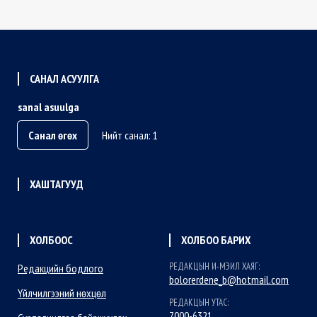
САНАЛ АСУУЛГА
sanal asuulga
Санал өгөх
Нийт санал: 1
ХАШТАГУУД
ХОЛБООС
ХОЛБОО БАРИХ
РЕДАКЦЫН И-МЭИЛ ХАЯГ:
Редакцийн бодлого
bolorerdene_b@hotmail.com
Үйлчилгээний нөхцөл
РЕДАКЦЫН УТАС:
7000-6321