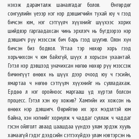
нэхэж дарамталж шаналгадаг болов. Өнгөрдөг
сонгуулийн үеээр нэг нэр дэвшигчийн тухай юу ч гээд
бичсэн юм, нэг сэтгүүлч хүүхнийг шүүхээс хорих
шийдвэр гаргаадахсан чинь эрхлэгч нь бүгдээрээ нэр
дэвшигч рүү мээссэж бич барь гээд шуугив. Олон хүн
бичсэн биз бодвол. Угтаа тэр нөхөр хорь гээд
хорьчихсон ч юм байхгүй, шүүх л хорьсон ухаантай.
Гэтэл нэр дэвшээд уначихсан нөгөө нөхөр рүү мээссэж
бичингүүт өнөөх нь шүүх дээр очоод юу ч гэсийн,
ямартаа ч нөгөө сэтгүүлч хүүхнийг нь сулладахаж.
Ердөө л нэг оройноос маргааш үд хүртэл болсон
процесс. Гэтэл хэн юу хожив? Хамгийн их хожсон нь
өнөөх нэр дэвшигч. Өөрийгөө их эрх мэдэлтэй юм
байна, хэн нэгнийг хориулж ч чаддаг суллаж ч чаддаг
гэсэн ойлголт аваад цаашдаа үүндээ улам эрдэж хууль
хамаагүй гэдэг дээдсийн сэтгэхүйдээ улам нэвтэрсэн нь