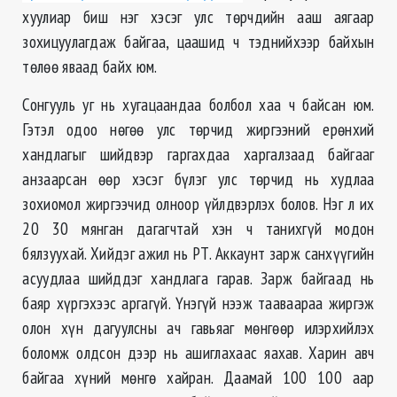
хуулиар биш нэг хэсэг улс төрчдийн ааш аягаар
зохицуулагдаж байгаа, цаашид ч тэднийхээр байхын
төлөө яваад байх юм.
Сонгууль уг нь хугацаандаа болбол хаа ч байсан юм.
Гэтэл одоо нөгөө улс төрчид жиргээний ерөнхий
хандлагыг шийдвэр гаргахдаа харгалзаад байгааг
анзаарсан өөр хэсэг бүлэг улс төрчид нь худлаа
зохиомол жиргээчид олноор үйлдвэрлэх болов. Нэг л их
20 30 мянган дагагчтай хэн ч танихгүй модон
бялзуухай. Хийдэг ажил нь РТ. Аккаунт зарж санхүүгийн
асуудлаа шийддэг хандлага гарав. Зарж байгаад нь
баяр хүргэхээс аргагүй. Үнэгүй нээж тааваараа жиргэж
олон хүн дагуулсны ач гавьяаг мөнгөөр илэрхийлэх
боломж олдсон дээр нь ашиглахаас яахав. Харин авч
байгаа хүний мөнгө хайран. Даамай 100 100 аар