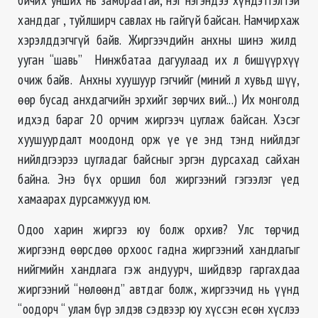
ханддаг , туйлширч савлах нь гайгүй байсан. Намчирхаж
хэрэлддэгчгүй байв. Жиргээчдийн анхны шинэ жилд
ууган “шавь” Нинжбатаа дагуулаад их л бишүүрхүү
очиж байв. Анхны хуушуур гэгчийг (миний л хувьд шүү,
өөр бусад анхдагчийн эрхийг зөрчих вий...) Их монголд
идхэд бараг 20 орчим жиргээч цуглаж байсан. Хэсэг
хуушуурдалт моодонд орж үе үе энд тэнд нийлдэг
нийлдгээрээ цугладаг байсныг эргэн дурсахад сайхан
байна. Энэ бүх оршил бол жиргээний гэгээлэг үед
хамаарах дурсамжууд юм.
Одоо харин жиргээ юу болж орхив? Улс төрчид
жиргээнд өөрсдөө орхоос гадна жиргээний хандлагыг
нийгмийн хандлага гэж андуурч, шийдвэр гаргахдаа
жиргээний “нөлөөнд” автдаг болж, жиргээчид нь үүнд
“оодорч “ улам бүр элдэв сэдвээр юу хүссэн есөн хүслээ