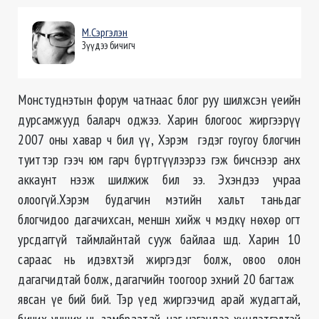
М.Сэргэлэн
Зүүдээ бичигч
Монстуднэтын форум чатнаас блог руу шилжсэн үеийн
дурсамжууд баларч оджээ. Харин блогоос жиргээрүү
2007 оны хавар ч бил үү, Хэрэм гэдэг гоугоу блогчин
туиттэр гээч юм гарч бүртгүүлээрээ гэж бичснээр анх
аккаунт нээж шилжиж бил ээ. Эхэндээ учраа
олоогүй.Хэрэм будагчин мэтийн хальт таньдаг
блогчидоо дагачихсан, меншн хийж ч мэдкү нөхөр огт
урсдаггүй таймлайнтай сууж байлаа шд. Харин 10
сараас нь идэвхтэй жиргэдэг болж, овоо олон
дагагчидтай болж, дагагчийн тоогоор эхний 20 багтаж
явсан үе бий бий. Тэр үед жиргээчид арай жудагтай,
бичих унших нь замбраатай, нэг нэгэндээ хүндэтгэлтэй