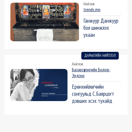
Нийтлэл
trends.mn
Ганжуур Данжуур
бол шинжлэх
ухаан
ДАРААГИЙН НИЙТЛЭЛ
Нийтлэл
Базарсүрэнгийн Болор-
Эрдэнэ
Ерөнхийлөгчийн
сонгуульд С.Баярцогт
дэвших эсэх тухайд