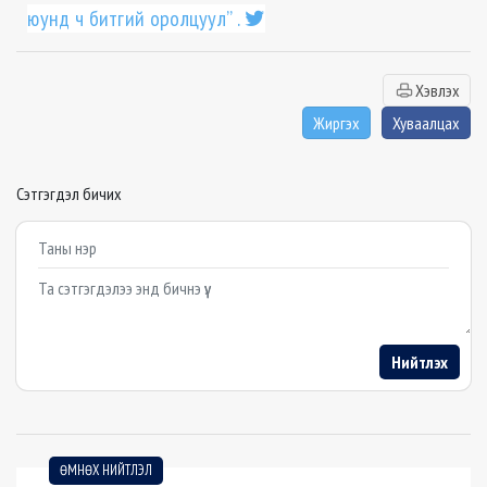
юунд ч битгий оролцуул” .
Хэвлэх
Жиргэх
Хуваалцах
Сэтгэгдэл бичих
Example textarea
Нийтлэх
ӨМНӨХ НИЙТЛЭЛ