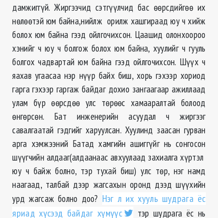
дамжиггүй. Жиргээчид сэтгүүлчид бас өөрсдийгөө их
нөлөөтэй юм байна,нийлж орилж хашгираад юу ч хийж
болох юм байна гээд ойлгочихсон. Цаашид олонхоороо
хэнийг ч юу ч болгож болох юм байна, хуулийг ч гууль
болгох чадвартай юм байна гээд ойлгочихсон. Шүүх ч
яахав угаасаа нэр нүүр байх биш, хорь гэхээр хориод
гарга гэхээр гаргаж байдаг дохио зангаагаар ажиллаад
улам бүр өөрсдөө улс төрөөс хамааралтай болоод
өнгөрсөн. Бат инженерийн асуудал ч жиргээг
савалгаатай гэдгийг харуулсан. Хуулинд заасан гурван
арга хэмжээний Батад хамгийн ашиггүйг нь сонгосон
шүүгчийн алдааг(алдаанаас авхуулаад захиалга хүртэл
юу ч байж болно, тэр тухай биш) улс төр, нэг намд
наагаад, талбай дээр жагсахын оронд дээд шүүхийн
урд жагсаж болно доо?
Нэг л их хууль шудрага ёс
яриад хүсээд байдаг хүмүүс
тэр шудрага ёс нь