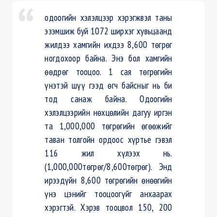
одоогийн хэлэлцээр хэрэгжвэл таны
эзэмшиж буй 1072 ширхэг хувьцаанд
жилдээ хамгийн ихдээ 8,600 төгрөг
ногдохоор байна. Энэ бол хамгийн
өөдрөг тооцоо. 1 сая төгрөгийн
үнэтэй шүү гээд өгч байсныг нь би
тод санаж байна. Одоогийн
хэлэлцээрийн нөхцөлийн дагуу иргэн
та 1,000,000 төгрөгийн өгөөжийг
таван толгойн ордоос хүртье гэвэл
116 жил хүлээх нь.
(1,000,000төгрөг/8,600төгрөг). Энд
ирээдүйн 8,600 төгрөгийн өнөөгийн
үнэ цэнийг тооцоогүйг анхаарах
хэрэгтэй. Хэрэв тооцвол 150, 200