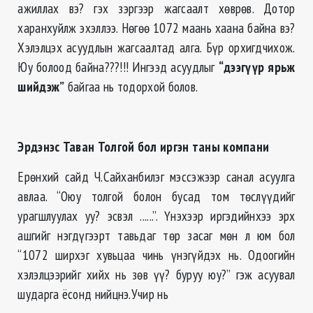
ажиллах вэ? гэх зэргээр жагсаалт хөврөв. Дотор
харанхуйлж эхэллээ. Нөгөө 1072 маань хаана байна вэ?
Хэлэлцэх асуудлын жагсаалтад алга. Бүр орхигдчихож.
Юу болоод байна???!!! Ингээд асуудлыг
“дээгүүр ярьж
шийдэж”
байгаа нь тодорхой болов.
Эрдэнэс Таван Толгой бол иргэн таны компани
Ерөнхий сайд Ч.Сайханбилэг мэссэжээр санал асуулга
авлаа. “Оюу толгой болон бусад том төслүүдийг
урагшлуулах уу? эсвэл ......”. Үнэхээр
иргэдийнхээ эрх
ашгийг нэгдүгээрт тавьдаг төр засаг мөн л юм бол
“1072 ширхэг хувьцаа чинь үнэгүйдэх нь. Одоогийн
хэлэлцээрийг хийх нь зөв үү? буруу юу?” гэж асуувал
шударга ёсонд нийцнэ.Учир нь