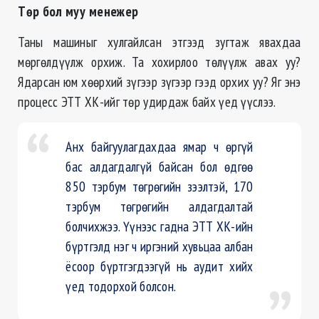
Төр бол муу менежер
Таны машиныг хулгайлсан этгээд зугтаж явахдаа
мөргөлдүүлж орхиж. Та хохирлоо төлүүлж авах уу?
Ядарсан юм хөөрхий зүгээр зүгээр гээд орхих уу? Яг энэ
процесс ЭТТ ХК-ийг төр удирдаж байх үед үүслээ.
Анх байгуулагдахдаа ямар ч өргүй
бас алдагдалгүй байсан бол өдгөө
850 тэрбум төгрөгийн зээлтэй, 170
тэрбум төгрөгийн алдагдалтай
болчихжээ. Үүнээс гадна ЭТТ ХК-ийн
бүртгэлд нэг ч иргэний хувьцаа албан
ёсоор бүртгэгдээгүй нь аудит хийх
үед тодорхой болсон.