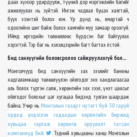
даах хүнээр удирдуулж, түүний дор мэргэжлийн багийг
ажиллуулах нь зүйтэй. Ингэж чадвал буцах хаягтай,
буух эзэнтэй болох юм. Үр дүнд нь, ямартай ч
одоогийнх шиг байж болох хамгийн муу замаар орохгүй.
Иймд иргэдийн төлөөллөөс бүрдсэн баг байгуулах
хэрэгтэй. Тэр баг нь хэлэлцээрийн багт багтах ёстой.
Бид санхүүгийн боловсролоо сайжруулахгүй бол...
Монголчууд бид санхүүгийн зах зээлийг банкны
хадгаламжаар төлөөлүүлэн ойлгодог энэ хандлагаасаа
аль болох түргэн салж, хөрөнгийн зах зээл, үнэт цаасыг
ойлгодог болохыг цаг хугацаа бидэнд тулган шаардаж
байна. Учир нь
Монголын газарт нутагт буй 30 гаруй
ордод үндэслэн гадаадын хөрөнгийн биржид
хувьцаа гаргаж хөрөнгө оруулалт татсан
компаниуд бий.
Тэдний хувьцааны ханш Монголын