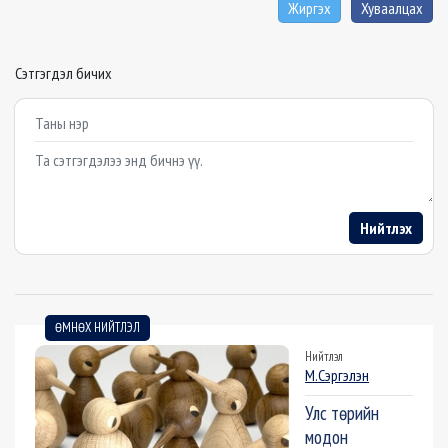
Жиргэх
Хуваалцах
Сэтгэгдэл бичих
Example textarea
Нийтлэх
ӨМНӨХ НИЙТЛЭЛ
Нийтлэл
М.Сэргэлэн
Улс төрийн
модон