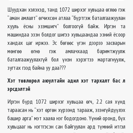
Шуудхан хэлэхэд, танд 1072 ширхэг хувьцаа өглөө гэж
“аман амлалт” өгчихсөн атлаа “бүртгэж баталгаажуулан
хууль ёсны эзэмшигч” болгоогүй байж. Иргэн та
машиндаа эзэн болдог шигээ хувьцаандаа эзний ёсоор
хандах цаг иржээ. Эс бөгөөс үгэн дээрээ засварын
мөнгөө өгнө гэж амлачхаад баримтжуулж
баталгаажуулахгүй бол үнэн хэрэгтээ мартагнуулж,
зугтах гээд байна уу даа???
Хэт төвлөрөл аюултайн адил хэт тархалт бас л
эрсдэлтэй
Иргэн бүрд 1072 ширхэг хувьцаа өгч, 2.2 сая хүнд
тараасан нь “хэт өргөн хүрээнд тарааж, эзэнгүйдүүлэх
башир арга” мэт хааяа нэг бодогдоно. Үүний оронд, бүх
хувьцааг нь нэгтгэсэн сан байгуулан ард түмний итгэл