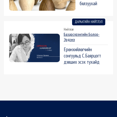
бялзуухай
ДАРААГИЙН НИЙТЛЭЛ
Нийтлэл
Базарсүрэнгийн Болор-
Эрдэнэ
Ерөнхийлөгчийн
сонгуульд С.Баярцогт
дэвших эсэх тухайд