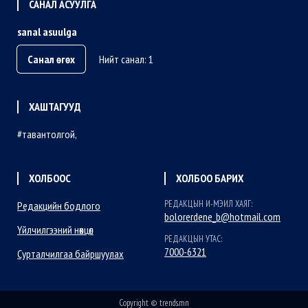
САНАЛ АСУУЛГА
sanal asuulga
Санал өгөх
Нийт санал: 1
ХАШТАГУУД
тавантолгой
ХОЛБООС
ХОЛБОО БАРИХ
РЕДАКЦЫН И-МЭИЛ ХАЯГ:
Редакцийн бодлого
bolorerdene_b@hotmail.com
Үйлчилгээний нөхцөл
РЕДАКЦЫН УТАС:
7000-6321
Сурталчилгаа байршуулах
Copyright © trends.mn