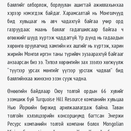
баялгийг олборлож, борлуулан ашигтай ажиллахынхаа
хэрээр нэмэгдэж байдаг. Харамсалтай нь Монголчууд
бид хувьцааг нь авч чадахгүй байгаа учир орд
газруудаас маань баялаг гадагшилсаар байгаа ч
өгөөжийг шууд хүртэж чаддаггүй. Үр дүнд нь гадаадын
хөрөнгө оруулагчид хамгийн их ашгийг нь хүртэж, харин
жирийн Монгол иргэн таны түрийвч зузаарахгүй байгааг
анзаарсан биз ээ. Тэгвэл хөрөнгийн зах зээлээ хөгжүүлж
“түүгээр урсах мөнгийг үүгээр урсгаж чадвал” бид
баялгийнхаа жинхэнэ эзэн сууж чадна.
Өнөөгийн байдлаар Оюу толгой ордын 66 хувийг
эзэмшиж буй Turquoise Hill Resource компанийн хувьцаа
Нью Йоркийн биржид арилжаалагдаж байна. Таван
толгойн хэлэлцээрийн консорциумд багтсан Энержи
Ресурс компанийн толгой компани болох Mongolian