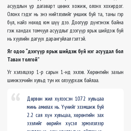
асуудлын үр дагаварт цөөнх хожиж, олонх хохирдог.
Олонх гэдэг нь энэ нийтлэлийг уншиж буй та, таны гэр
бүл, найз нөхөд юм шүү дээ. Доогуур дүнгэнэж байна
гэж хандах томчуул асуудлыг дээгүүр ярьж шийдэж буй
нь хуулийн дагуух дарангуйлал гэлтэй.
Яг одоо “дээгүүр ярьж шийдэж буй нэг асуудал бол
Таван толгой”
Уг хэлэлцээр 1-р сарын 1-нд эхлэв. Хөрөнгийн захын
шинжээчийн хувьд тун их олзуурхаж байлаа.
Дөрвөн жил хүлээсэн 1072 хувьцаа
минь амилах нь. Үүнийг эзэмшиж буй
2.2 сая хүн хувьцаа, хөрөнгийн зах
зээлийг өөрийн хүсэл эрмэлзлээр