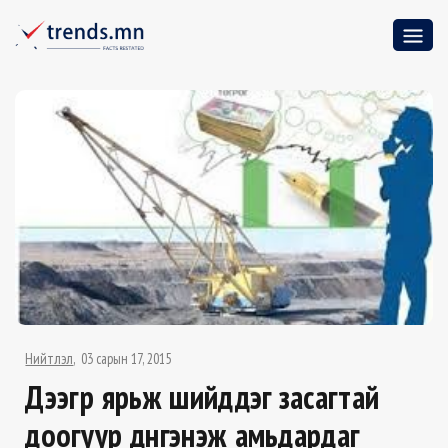
Нийтлэл
03 сарын 17, 2015
Дээгүүр ярьж шийддэг засагтай
доогуур дүнгэнэж амьдардаг