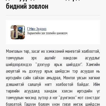
бидний зовлон
Г.Мөнх-Эрдэнэ
Хөрөнгийн зах зээлийн шинжээч
Монголын төр, засаг их хэмжээний мөнгөтэй холбоотой,
томчуулын эрх ашгийг хөндсөн асуудлыг
шийдвэрлэхдээ “дээгүүр ярьж шийддэг”. Хамгийн
аюултай нь дээгүүр ярьж шийдсэн тэр асуудал нь
иргэдийн сайн сайхан амьдрал, Монгол улсын хөгжил
дэвшилтэй салшгүй нягт холбоотой байдаг. Ийм
төрлийн асуудалд хандаж хэлсэн иргэдийн үг
томчуулын чихэнд зүгээр л нэг “дүнгэнэх” мэт сонстдог
бололтой. Гашуун боловч үнэн гэвэл ингэж шийдсэн