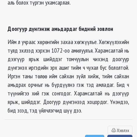
аль болох түргэн ухамсарлая.
Доогуур дүнгэнэж амьдардаг бидний зовлон
Ийм л учраас хөрөнгийн захаа хөгжүүлье. Хөгжүүлэхийн
тулд эхлээд хэрхэн 1072-оо амилуулъя. Харамсалтай нь
дээгүүр ярьж шийддэг томчуулын чихэнд доогуур
дүнгэнэх иргэдийн эрх ашиг тийм ч чухал бус бололтой.
Иргэн таны төлөө ийм сайхан зүйл хийж, тийм сайхан
амьдрах орчныг нь бүрдүүлнэ гэж тэд амладаг. Бид ч
түүнийгээ хий гэж сонгодог. Харамсалтай нь дээгүүр
ярьж, шийддэг. Доогуур дүнгэнээд хоцордог. Үнэндээ,
бид эзэд, тэд үйлчлэгчид шүү дээ.
Хэвлэх