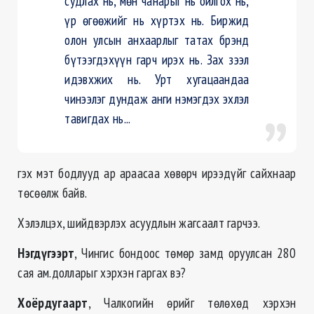
судлах нь, мөн чанарыг нь ойлгох нь,
үр өгөөжийг нь хүртэх нь. Биржид
олон улсын анхаарлыг татах брэнд
бүтээгдэхүүн гарч ирэх нь. Зах зээл
идэвхжих нь. Урт хугацаандаа
чинээлэг дундаж анги нэмэгдэх эхлэл
тавигдах нь...
гэх мэт бодлууд ар араасаа хөвөрч ирээдүйг сайхнаар
төсөөлж байв.
Хэлэлцэх, шийдвэрлэх асуудлын жагсаалт гарчээ.
Нэгдүгээрт
, Чингис бондоос төмөр замд оруулсан 280
сая ам.долларыг хэрхэн гаргах вэ?
Хоёрдугаарт
, Чалкогийн өрийг төлөхөд хэрхэн