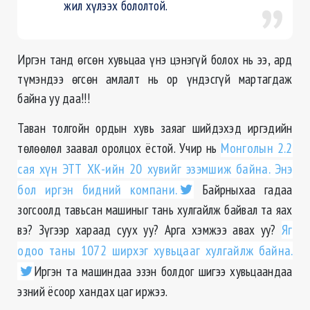
жил хүлээх бололтой.
Иргэн танд өгсөн хувьцаа үнэ цэнэгүй болох нь ээ, ард
түмэндээ өгсөн амлалт нь ор үндэсгүй мартагдаж
байна уу даа!!!
Таван толгойн ордын хувь заяаг шийдэхэд иргэдийн
төлөөлөл заавал оролцох ёстой. Учир нь
Монголын 2.2
сая хүн ЭТТ ХК-ийн 20 хувийг эзэмшиж байна. Энэ
бол иргэн бидний компани.
Байрныхаа гадаа
зогсоолд тавьсан машиныг тань хулгайлж байвал та яах
вэ? Зүгээр хараад суух уу? Арга хэмжээ авах уу?
Яг
одоо таны 1072 ширхэг хувьцааг хулгайлж байна.
Иргэн та машиндаа эзэн болдог шигээ хувьцаандаа
эзний ёсоор хандах цаг иржээ.