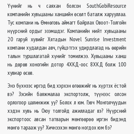
Үүнийг нь ч саяхан болсон SouthGobiResource
компанийн хувьцааны ханшийн өсөлт баталж харууллаа.
Тус компани нь Өмнөговь аймагт байрлах Овоот-Толгойн
нүүрсний ордыг эзэмшдэг. Компанийн нийт хувьцааны
20 гаруй хувийг Хятадын Novel Sunrise Investment
компани худалдан авч, гүйцэтгэх удирдлагад нь өөрийн
талын туршлагатай хүнийг томилжээ. Хувьцааны ханш
нь дөрөв хоногийн дотор 4ХКД-оос 8ХКД болж 100
хувиар өсөв.
Энэ бүхнээс иргэд бид хэрхэн өгөөжийг нь хүртэх ёстой
вэ? Зэсийн баяжмалаа экспортолж, түүнээс олсон
орлогоор цалинжиж уу? Болох л юм. Гэвч Монголчуудын
хэдэн хувь нь Оюу толгойд ажилладаг вэ? Нүүрсний
экспортоос авсан татварын мөнгөөрөө иргэн бидэнд
мөнгө тарааж уу? Хичнээхэн мөнгө ногдох юм бэ?