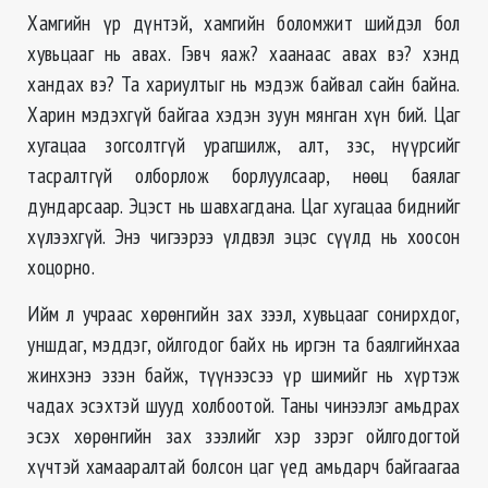
Хамгийн үр дүнтэй, хамгийн боломжит шийдэл бол
хувьцааг нь авах. Гэвч яаж? хаанаас авах вэ? хэнд
хандах вэ? Та хариултыг нь мэдэж байвал сайн байна.
Харин мэдэхгүй байгаа хэдэн зуун мянган хүн бий. Цаг
хугацаа зогсолтгүй урагшилж, алт, зэс, нүүрсийг
тасралтгүй олборлож борлуулсаар, нөөц баялаг
дундарсаар. Эцэст нь шавхагдана. Цаг хугацаа биднийг
хүлээхгүй. Энэ чигээрээ үлдвэл эцэс сүүлд нь хоосон
хоцорно.
Ийм л учраас хөрөнгийн зах зээл, хувьцааг сонирхдог,
уншдаг, мэддэг, ойлгодог байх нь иргэн та баялгийнхаа
жинхэнэ эзэн байж, түүнээсээ үр шимийг нь хүртэж
чадах эсэхтэй шууд холбоотой. Таны чинээлэг амьдрах
эсэх хөрөнгийн зах зээлийг хэр зэрэг ойлгодогтой
хүчтэй хамааралтай болсон цаг үед амьдарч байгаагаа