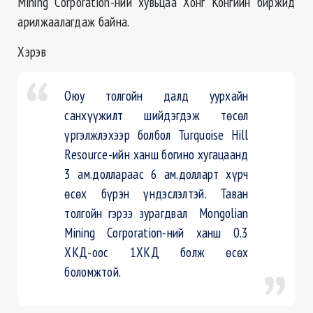
Mining Corporation-ний хувьцаа Хонг Конгийн биржид
арилжаалагдаж байна.
Хэрэв
Оюу толгойн далд уурхайн
санхүүжилт шийдэгдэж төсөл
үргэлжлэхээр болбол Turquoise Hill
Resource-ийн ханш богино хугацаанд
3 ам.доллараас 6 ам.долларт хүрч
өсөх бүрэн үндэслэлтэй. Таван
толгойн гэрээ зурагдвал Mongolian
Mining Corporation-ний ханш 0.3
ХКД-оос 1ХКД болж өсөх
боломжтой.