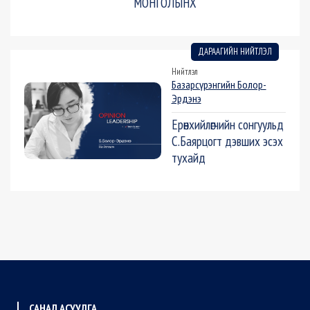
МОНГОЛЫНХ
ДАРААГИЙН НИЙТЛЭЛ
Нийтлэл
Базарсүрэнгийн Болор-
Эрдэнэ
Ерөнхийлөгчийн сонгуульд
С.Баярцогт дэвших эсэх
тухайд
САНАЛ АСУУЛГА