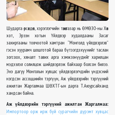
Шударга өрсөлдөөн, хэрэглэгчийн төлөө газар нь ӨМӨЗО-ны Хөх
хот, Эрээн хотын Үйлдвэр худалдааны Засаг
захиргааны товчоотой хамтран “Монголд үйлдвэрлэв”
гэсэн хуурамч шошготой бараа бүтээгдэхүүнийг таслан
зогсоох, хяналт тавих арга хэмжээнүүдийг харилцан
мэдээлэл солилцож шийдвэрлэж байхаар болсон билээ.
Энэ дагуу Монголын хувцас үйлдвэрлэгчдийн үндэсний
нэгдсэн ассоцциийн тэргүүн, Аж үйлдвэрийн тэргүүний
ажилтан Жаргалмаа ШӨХТГ-ын дарга Т.Аюурсайханд
хандсан байна.
Аж үйлдвэрийн тэргүүний ажилтан Жаргалмаа:
Импортоор орж ирж буй сурагчийн дүрэмт хувцас