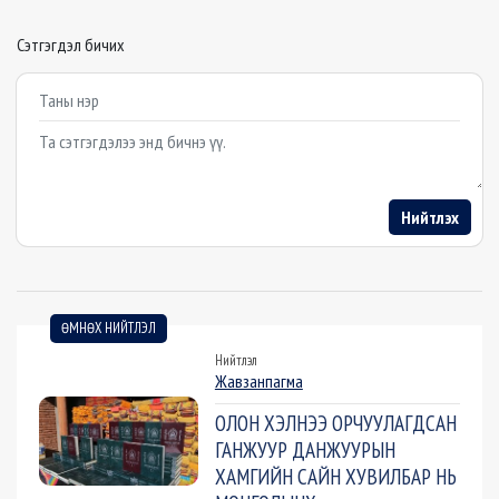
Сэтгэгдэл бичих
Example textarea
Нийтлэх
ӨМНӨХ НИЙТЛЭЛ
Нийтлэл
Жавзанпагма
ОЛОН ХЭЛНЭЭ ОРЧУУЛАГДСАН
ГАНЖУУР ДАНЖУУРЫН
ХАМГИЙН САЙН ХУВИЛБАР НЬ