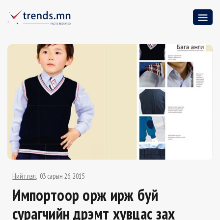
Нийтлэл
03 сарын 26, 2015
Импортоор орж ирж буй
сурагчийн дүрэмт хувцас зах