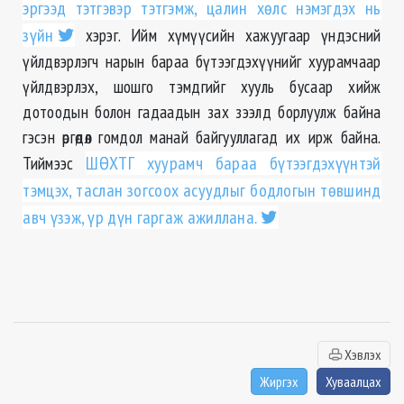
эргээд тэтгэвэр тэтгэмж, цалин хөлс нэмэгдэх нь
зүйн
хэрэг. Ийм хүмүүсийн хажуугаар үндэсний
үйлдвэрлэгч нарын бараа бүтээгдэхүүнийг хуурамчаар
үйлдвэрлэх, шошго тэмдгийг хууль бусаар хийж
дотоодын болон гадаадын зах зээлд борлуулж байна
гэсэн өргөдөл гомдол манай байгууллагад их ирж байна.
Тиймээс
ШӨХТГ хуурамч бараа бүтээгдэхүүнтэй
тэмцэх, таслан зогсоох асуудлыг бодлогын төвшинд
авч үзэж, үр дүн гаргаж ажиллана.
Хэвлэх
Жиргэх
Хуваалцах