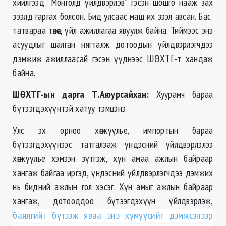
хийлгээд “Монголд үйлдвэрлэв” гэсэн шошго нааж зах
зээлд гаргах болсон. Бид улсаас маш их зээл авсан. Бас
татвараа төлөөд үйл ажиллагаа явуулж байна. Тиймээс энэ
асуудлыг шалган нягталж дотоодын үйлдвэрлэгчдээ
дэмжиж ажиллаасай гэсэн үүднээс ШӨХТГ-т хандаж
байна.
ШӨХТГ-ын дарга Т.Аюурсайхан:
Хуурамч бараа
бүтээгдэхүүнтэй хатуу тэмцэнэ
Улс эх орноо хөгжүүлье, импортын бараа
бүтээгдэхүүнээс татгалзаж үндэсний үйлдвэрлэлээ
хөгжүүлье хэмээн зүтгэж, хүн амаа ажлын байраар
хангаж байгаа иргэд, үндэсний үйлдвэрлэгчдээ дэмжих
нь бидний ажлын гол хэсэг. Хүн амыг ажлын байраар
хангаж, дотооддоо бүтээгдэхүүн үйлдвэрлэж,
баялгийг бүтээж яваа энэ хүмүүсийг дэмжсэнээр