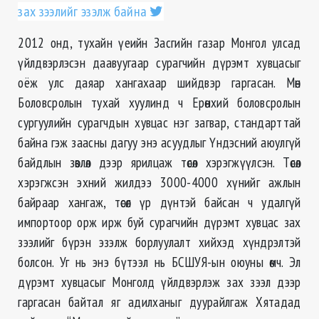
зах зээлийг эзэлж байна
2012 онд, тухайн үеийн Засгийн газар Монгол улсад
үйлдвэрлэсэн даавуугаар сурагчийн дүрэмт хувцасыг
оёж улс даяар хангахаар шийдвэр гаргасан. Мөн
Боловсролын тухай хуулинд ч Ерөнхий боловсролын
сургуулийн сурагчдын хувцас нэг загвар, стандарттай
байна гэж заасны дагуу энэ асуудлыг Үндэсний аюулгүй
байдлын зөвлөл дээр ярилцаж төсөл хэрэгжүүлсэн. Төсөл
хэрэгжсэн эхний жилдээ 3000-4000 хүнийг ажлын
байраар хангаж, төсөл үр дүнтэй байсан ч удалгүй
импортоор орж ирж буй сурагчийн дүрэмт хувцас зах
зээлийг бүрэн эзэлж борлуулалт хийхэд хүндрэлтэй
болсон. Уг нь энэ бүтээл нь БСШУЯ-ын оюуны өмч. Эл
дүрэмт хувцасыг Монголд үйлдвэрлэж зах зээл дээр
гаргасан байтал яг адилханыг дуурайлгаж Хятадад