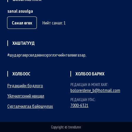
sanal asuulga
Санал өгөх
Нийт санал: 1
ХАШТАГУУД
шударгаөрсөлдөөнхэрэглэгчийнтөлөөгазар
ХОЛБООС
ХОЛБОО БАРИХ
РЕДАКЦЫН И-МЭИЛ ХАЯГ:
Редакцийн бодлого
bolorerdene_b@hotmail.com
Үйлчилгээний нөхцөл
РЕДАКЦЫН УТАС:
7000-6321
Сурталчилгаа байршуулах
Copyright © trends.mn