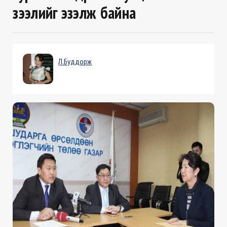
зээлийг эзэлж байна
Л.Буддорж