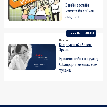
Эдийн засгийн
хэмжээ ба сайхан
амьдрал
ДАРААГИЙН НИЙТЛЭЛ
Нийтлэл
Базарсүрэнгийн Болор-
Эрдэнэ
Ерөнхийлөгчийн сонгуульд
С.Баярцогт дэвших эсэх
тухайд