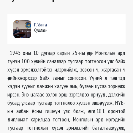
Г. Уянга
Судлаач
1945 оны 10 дугаар сарын 25-
ны
өдөр Монголын ард
түмэн 100 хувийн саналаар тусгаар тогтносон улс байх
хүсэл эрмэлзэлтэйгээ илэрхийлж, зовсон ч, жаргасан ч
өөрийнхөө эрхээр байх замыг сонгосон. Үүний л төлөө тэд
хэдэн зууныг дамжин халуун амь, бүлээн цусаа зориулж
ирсэн. Энэ цагаас эхлэн хөрш зэргэлдээ орнууд, дэлхийн
бусад улсаар тусгаар тогтнолоо хүлээн зөвшөөрүүлж, НҮБ-
ын
албан ёсны гишүүн улс болж, өдгөө 181 оронтой
дипломат харилцаа тогтоон, Монголын ард иргэдийн
тусгаар тогтнолын хүсэл эрмэлзлийг баталгаажуулж,