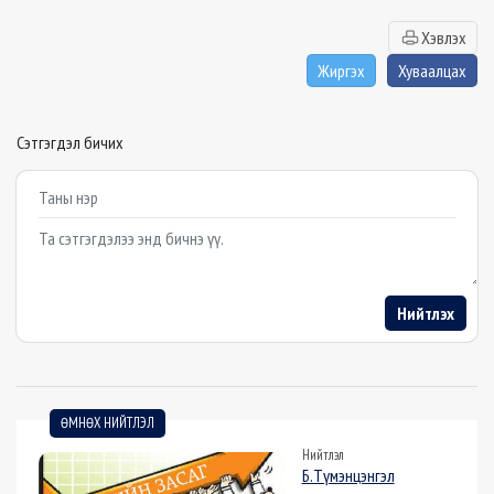
Хэвлэх
Жиргэх
Хуваалцах
Сэтгэгдэл бичих
Example textarea
Нийтлэх
ӨМНӨХ НИЙТЛЭЛ
Нийтлэл
Б.Түмэнцэнгэл