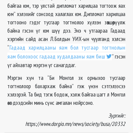
байгаа юм, тэр улстай дипломат харилцаа тогтоож яах
юм” хэлэхийг сонсоод халаглах юм. Дипломат харилцаа
тогтооно гэдэг тусгаар тогтнолоо хүлээн зөвшөөрүүлж
байна гэсэн үг юм шүү дээ. Энэ ч утгаараа Гадаад
хэргийн сайд асан Л.Болдын УИХ-
ын
чуулганд хэлсэн
“
Гадаад харилцааны яам бол тусгаар тогтнолын
яам болохоос гадаад худалдааны яам биш
” гэсэн
үг айхавтар мэргэн үг санагддаг.
Мэргэн хүн та “Би Монгол эх орныхоо тусгаар
тогтнолоор бахархаж байна” гэж үнэн сэтгэлээсээ
хэлээрэй. Та бид тэгж бодож, хэлж байгаа цагт л Монгол
өвөг дээдсийн минь сүнс амгалан нойрсоно.
Зургийг:
https://www.dorgio.mn/news/society/busa/20332