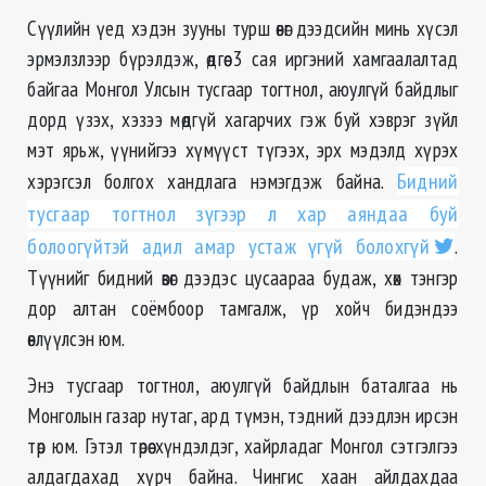
Сүүлийн үед хэдэн зууны турш өвөг дээдсийн минь хүсэл
эрмэлзлээр бүрэлдэж, өдгөө 3 сая иргэний хамгаалалтад
байгаа Монгол Улсын тусгаар тогтнол, аюулгүй байдлыг
дорд үзэх, хэзээ
мөдгүй
хагарчих гэж буй хэврэг зүйл
мэт ярьж, үүнийгээ хүмүүст түгээх, эрх мэдэлд хүрэх
хэрэгсэл болгох хандлага нэмэгдэж байна.
Бидний
тусгаар тогтнол зүгээр л хар аяндаа буй
болоогүйтэй адил амар устаж үгүй болохгүй
.
Түүнийг бидний өвөг дээдэс цусаараа будаж, хөх тэнгэр
дор алтан соёмбоор тамгалж, үр хойч бидэндээ
өвлүүлсэн юм.
Энэ тусгаар тогтнол, аюулгүй байдлын баталгаа нь
Монголын газар нутаг, ард түмэн, тэдний дээдлэн ирсэн
төр юм. Гэтэл төрөө хүндэлдэг, хайрладаг Монгол сэтгэлгээ
алдагдахад хүрч байна. Чингис хаан айлдахдаа