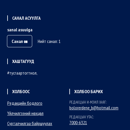
САНАЛ АСУУЛГА
sanal asuulga
Санал өгөх
Нийт санал: 1
ХАШТАГУУД
тусгаартогтнол
ХОЛБООС
ХОЛБОО БАРИХ
РЕДАКЦЫН И-МЭИЛ ХАЯГ:
Редакцийн бодлого
bolorerdene_b@hotmail.com
Үйлчилгээний нөхцөл
РЕДАКЦЫН УТАС:
7000-6321
Сурталчилгаа байршуулах