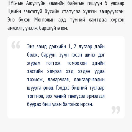
НҮБ-
ын
Аюулгүйн зөвлөлийн байнгын гишүүн 5 улсаар
Цөмийн зэвсэггүй бүсийн статусаа хүлээн зөвшөөрүүлсэн.
Энэ бүхэн Монголын ард түмний хамтдаа хүрсэн
амжилт, үнэлж баршгүй өв юм.
Энэ замд дэлхийн 1, 2 дугаар дайн
болж, баруун, зүүн гэсэн шинэ дэг
журам тогтож, томоохон эдийн
засгийн хямрал хэд хэдэн удаа
тохиож, даяарчлал, дангаарчлалын
шуурга өрнөсөн. Гэхдээ бидний тусгаар
тогтнол, эрх чөлөөний төлөө хүсэл эрмэлзэл
буурах биш улам батжиж ирсэн.