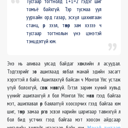
Тусгаар тогтнолд 1+1=2 гэдэг шиг
томъё байхгүй. Тэр тусмаа уул
уурхайн орд газар, эсхүл цахилгаан
станц, өр зээл, төмөр зам хэзээ ч
тусгаар тогтнолын үнэ цэнэтэй
тэнцдэггүй юм.
Энэ нь аливаа улсад байдаг хөгжлийн л асуудал.
Тэдгээрийг зөв ашиглаад явбал манай эдийн засагт
хэрэгтэй л байх. Ашиглахгүй байсан ч Монгол Улс устаж
үгүй болохгүй, сөнөж мөхөхгүй. Гэтэл зарим хүний хувьд
үүнийг ашиглахгүй л бол Монгол Улс мөхөх гээд байгаа
мэт, ашиглавал өөр баялаггүй хоосорчих гээд байгаа юм
шиг, төмөр замаа өргөн эсвэл нарийн
царигаар
тавихгүй л
бол бид устчих гээд байгаа мэт хоосон айдсаар
иргэдийн толгойг угаасаар байх юм.
Манай тусгаар