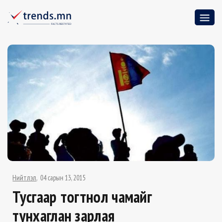
Нийтлэл
04 сарын 13, 2015
Тусгаар тогтнол чамайг
тунхаглан зарлая