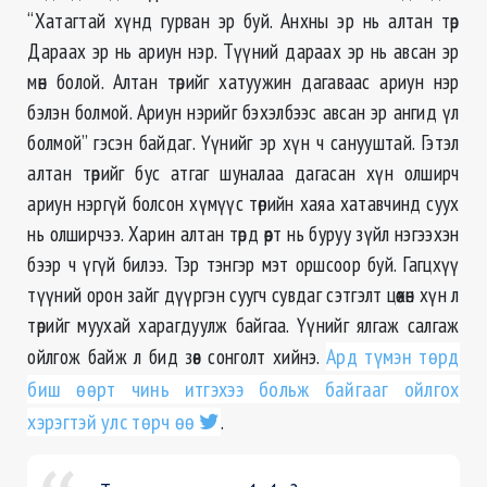
“Хатагтай хүнд гурван эр буй. Анхны эр нь алтан төр
Дараах эр нь ариун нэр. Түүний дараах эр нь авсан эр
мөн болой. Алтан төрийг хатуужин
дагаваас
ариун нэр
бэлэн
болмой
. Ариун нэрийг бэхэлбээс авсан эр ангид үл
болмой
” гэсэн байдаг. Үүнийг эр хүн ч санууштай. Гэтэл
алтан төрийг бус атгаг шуналаа дагасан хүн олширч
ариун нэргүй болсон хүмүүс төрийн хаяа хатавчинд суух
нь олширчээ. Харин алтан төрд өөрт нь буруу зүйл нэгээхэн
бээр ч үгүй билээ. Тэр тэнгэр мэт оршсоор буй. Гагцхүү
түүний орон зайг дүүргэн суугч сувдаг сэтгэлт цөөхөн хүн л
төрийг муухай харагдуулж байгаа. Үүнийг ялгаж салгаж
ойлгож байж л бид зөв сонголт хийнэ.
Ард түмэн төрд
биш өөрт чинь итгэхээ больж байгааг ойлгох
хэрэгтэй улс төрч өө
.