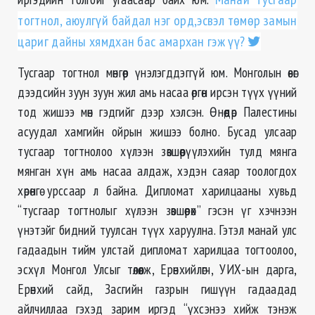
тогтнол, аюулгүй байдал нэг орд,эсвэл төмөр замын
цариг
дайны хямдхан бас амархан гэж үү?
Тусгаар тогтнол мөнгөөр үнэлэгддэггүй юм. Монголын өвөг
дээдсийн зуун зуун жил амь насаа өргөн ирсэн түүх үүний
тод жишээ мөн гэдгийг дээр хэлсэн. Өнөөдөр Палестины
асуудал хамгийн ойрын жишээ болно. Бусад улсаар
тусгаар тогтнолоо хүлээн зөвшөөрүүлэхийн тулд мянга
мянган хүн амь насаа алдаж, хэдэн саяар тоологдох
хөрөнгө урссаар л байна. Дипломат харилцааны хувьд
“тусгаар тогтнолыг хүлээн зөвшөөрөх” гэсэн үг хэчнээн
үнэтэйг бидний туулсан түүх харуулна. Гэтэл манай улс
гадаадын тийм улстай дипломат харилцаа тогтоолоо,
эсхүл Монгол Улсыг төлөөлж, Ерөнхийлөгч, УИХ-
ын
дарга,
Ерөнхий сайд, Засгийн газрын гишүүн гадаадад
айлчиллаа гэхэд зарим иргэд “үхсэнээ хийж тэнэж