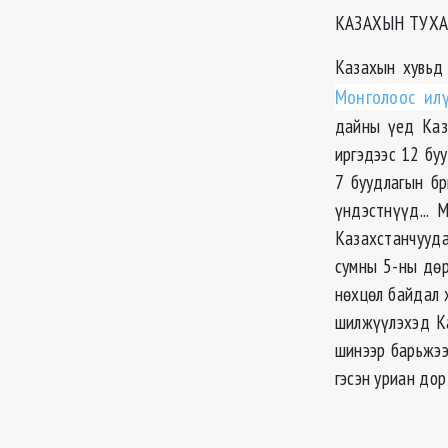
КАЗАХЫН ТУХА
Казахын хувьд 
Монголоос ил
дайны үед Каз
иргэдээс 12 буу
7 буудлагын б
үндэстнүүд... 
Казахстанчууда
сумны 5-ны дөр
нөхцөл байдал 
шилжүүлэхэд Ка
шинээр барьжээ
гэсэн уриан дор