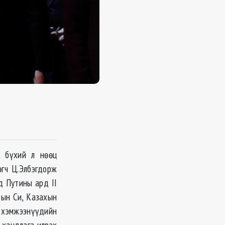
 бүхий л нөөц
өгч Ц.Элбэгдорж
д Путины ард II
дын Си, Казахын
а хэмжээнүүдийн
 хандлага илрэх