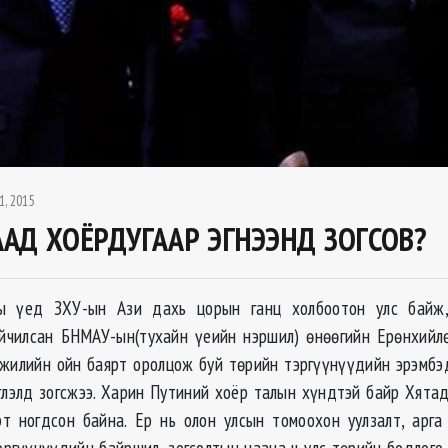
1, 2015
ААД ХОЁРДУГААР ЭГНЭЭНД ЗОГСОВ?
ы үед ЗХУ-ын Ази дахь цорын ганц холбоотон улс байж,
йчилсан БНМАУ-ын(тухайн үеийн нэршил) өнөөгийн Ерөнхийл
жилийн ойн баярт оролцож буй төрийн тэргүүнүүдийн эрэмбэ
рэглэлд зогсжээ. Харин Путиний хоёр талын хүндтэй байр Хята
т ногдсон байна. Ер нь олон улсын томоохон уулзалт, арг
эргүүнүүдийн байршил, зогсолтын цаана ч улс төрийн бодлого,