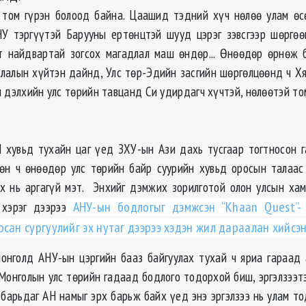
том гүрэн болоод байна. Цаашид тэдний хүч нөлөө улам өс
У тэргүүтэй Барууны ертөнцтэй шууд цэрэг зэвсгээр шөргө
т найдвартай зогсох магадлал маш өндөр... Өнөөдөр өрнөж 
лалын хүйтэн дайнд, Улс төр-Эдийн засгийн шөргөлцөөнд ч Х
 дэлхийн улс төрийн тавцанд Си удирдагч хүчтэй, нөлөөтэй то
хувьд тухайн цаг үед ЗХУ-ын Ази дахь тусгаар тогтносон г
өн ч өнөөдөр улс төрийн байр суурийн хувьд оросын талаас
йх нь аргагүй мэт. Энхийг дэмжих зорилготой олон улсын хам
хэрэг дээрээ
АНУ-ын бодлогыг дэмжсэн “Khaan Quest”- 
сан сургуулийг эх нутаг дээрээ хэдэн жил дараалан хийсэ
монголд АНУ-ын цэргийн бааз байгуулах тухай ч яриа гараад
Монголын улс төрийн гадаад бодлого тодорхой биш, эргэлзээтэ
барьдаг АН намыг эрх барьж байх үед энэ эргэлзээ нь улам то