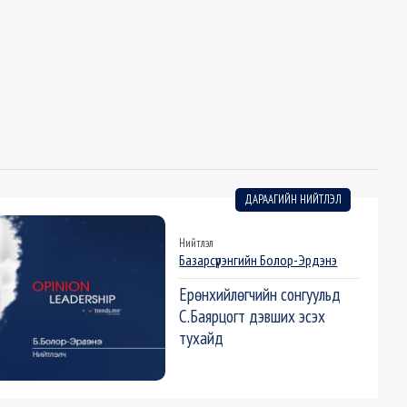
ДАРААГИЙН НИЙТЛЭЛ
Нийтлэл
Базарсүрэнгийн Болор-Эрдэнэ
Ерөнхийлөгчийн сонгуульд
С.Баярцогт дэвших эсэх
тухайд