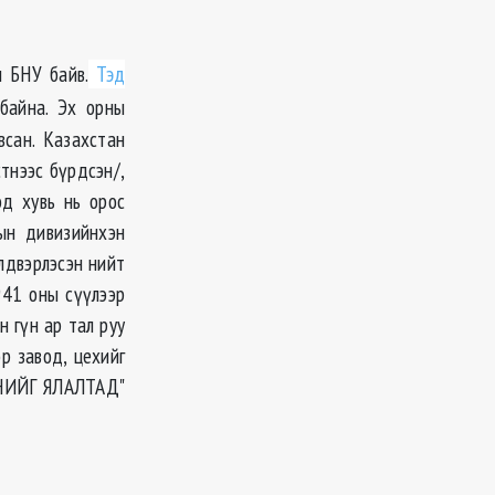
н БНУ байв.
Тэд
айна. Эх орны
сан. Казахстан
стнээс бүрдсэн/,
д хувь нь орос
вын дивизийнхэн
лдвэрлэсэн нийт
941 оны сүүлээр
 гүн ар тал руу
р завод, цехийг
ҮХНИЙГ ЯЛАЛТАД"