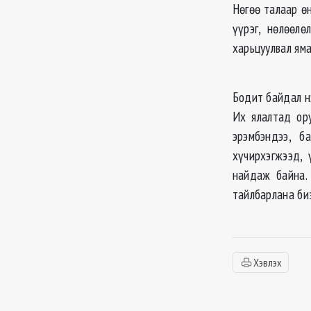
Нөгөө талаар ө
үүрэг, нөлөөл
харьцуулвал ям
Бодит байдал н
Их ялалтад ору
эрэмбэндээ, б
хүчирхэгжээд, 
найдаж байна.
тайлбарлана биз
Хэвлэх