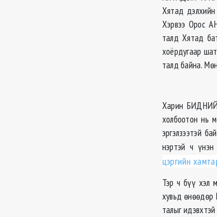
Хятад дэлхийн 
Хэрвээ Орос АН
талд Хятад ба
хоёрдугаар шат
талд байна. Мөн
Харин БИДНИЙ 
холбоотон нь м
эргэлзээтэй ба
нэртэй ч үнэн 
цэргийн хамтар
Тэр ч бүү хэл 
хувьд өнөөдөр 
талыг идэвхтэй 