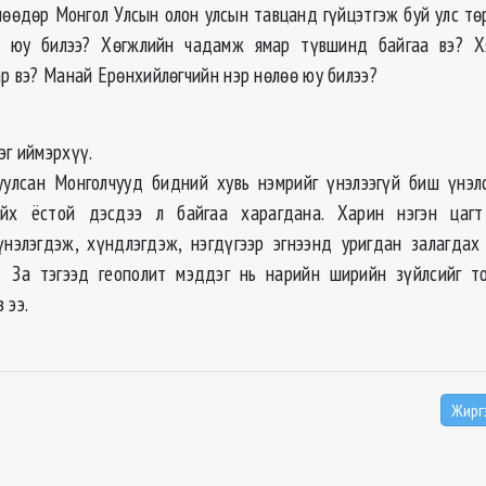
нөөдөр Монгол Улсын олон улсын тавцанд гүйцэтгэж буй улс төр
өл юу билээ? Хөгжлийн чадамж ямар түвшинд байгаа вэ? Х
ар вэ? Манай Ерөнхийлөгчийн нэр нөлөө юу билээ?
эг иймэрхүү.
улсан Монголчууд бидний хувь нэмрийг үнэлээгүй биш үнэл
айх ёстой дэсдээ л байгаа харагдана. Харин нэгэн цаг
үнэлэгдэж, хүндлэгдэж, нэгдүгээр эгнээнд уригдан залагдах
 За тэгээд геополит мэддэг нь нарийн ширийн зүйлсийг то
 ээ.
Жирг