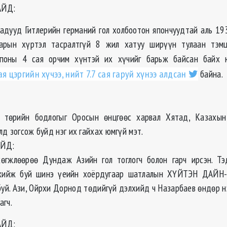
АЙД:
адууд Гитлерийн германий гол холбоотон япончуудтай аль 19
рын хүртэл тасралтгүй 8 жил хатуу ширүүн тулаан тэмц
Японы 4 сая орчим хүнтэй их хүчийг барьж байсан байх
ая цэргийн хүчээ, нийт 7.7 сая гаруй хүнээ алдсан
байна.
 төрийн бодлогыг Оросын өнцгөөс харвал Хятад, Казахын
д зогсож буйд нэг их гайхах юмгүй мэт.
ЙД:
хөгжлөөрөө Дундаж Азийн гол тоглогч болон гарч ирсэн. Тэ
 хийж буй шинэ үеийн хоёрдугаар шатлалын ХҮЙТЭН ДАЙН
буй. Ази, Ойрхи Дорнод төдийгүй дэлхийд ч Назарбаев өндөр н
агч.
АЙД: