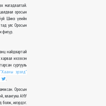
өх магадлалтай.
өцөлдвөл оросын
буй Шинэ үеийн
ятад улс Оросын
м фигүр.
анц найдвартай
 харвал ихээхэн
тарсан сургууль
"Хааны эрэлд"
н
.
 амжсан. Оросын
й, ялангуяа АНУ
д болж, илэрдэг.