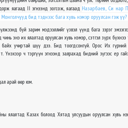
гдорж яагаад II эгнээнд зогсож, яагаад
Назарбаев, Си нар 
 Монголчууд бид тэднээс бага хувь нэмэр оруулсан гэж үү
үлжээнд буй зарим мэдээллийг үзвэл үүнд бага зэрэг эмзэгл
ид чинь энэ их ялалтад оруулсан хувь нэмэр, сэтгэл зүрх бүхнээ
ж байх учиртай шүү дээ. Бид тоогдсонгүй. Орос Их гүрний 
мэт. Үнэхээр ч тэргүүн эгнээнд залрахад бидний зүгээс ер гай
дал арай өөр юм.
йны ялалтад Казах болоод Хятад улсуудын оруулсан хувь нэ