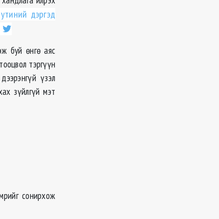
Путиний дэргэд
?
эж буй өнгө аяс
 тооцвол тэргүүн
дээрэнгүй үзэл
хах зүйлгүй мэт
мрийг сонирхож