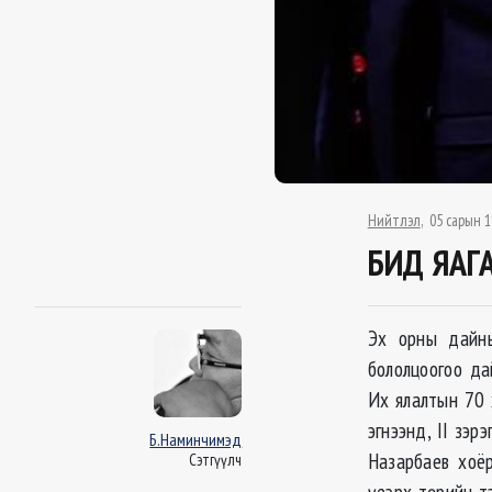
Нийтлэл
05 сарын 1
БИД ЯАГ
Эх орны дайн
бололцоогоо да
Их ялалтын 70 
эгнээнд, II зэ
Б.Наминчимэд
Назарбаев хоёр
Сэтгүүлч
үеэрх төрийн т