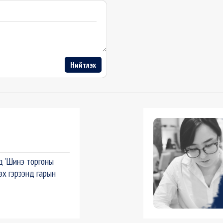
Нийтлэх
д 'Шинэ торгоны
дэх гэрээнд гарын