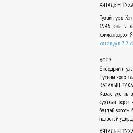
ХЯТАДЫН ТУХ
Тухайн үед Хят
1945 оны 9 са
хэмжээгээрээ 
хятадууд 3.2 с
ХОЁР:
Өнөөдрийн улс
Путины хоёр тал
КАЗАХЫН ТУХА
Казах улс нь 
суртлын эсрэг
баттай зогсож 
нөлөөтэй удирд
ХЯТАДЫН ТУХ