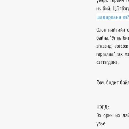
нь бий. Ц.Элбэ
шадарлана вэ?
Олон нийтийн с
байна. "Уг нь б
эгнээнд зогсо
гаргалаа" гэх 
сэтгэгдэнэ.
Гэвч, бодит бай
НЭГД:
Эх орны их да
үзье.