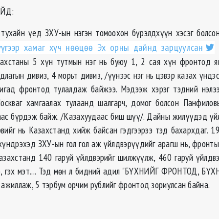
ЙД:
тухайн үед ЗХУ-ын нэгэн томоохон бүрэлдхүүн хэсэг болсо
үүгээр хамаг хүч нөөцөө Эх орны дайнд зарцуулсан
б
ахстаны 5 хүн тутмын нэг нь буюу 1, 2 сая хүн фронтод яв
длагын дивиз, 4 морьт дивиз, /үүнээс нэг нь цэвэр казах үндэ
ригад фронтод тулалдаж байжээ. Мэдээж хэрэг тэдний нэлээ
Москваг хамгаалах тулаанд шалгарч, домог болсон Панфило
ас бүрдэж байж. /Казахуудаас биш шүү/. Дайны жилүүдэд үй
вийг нь Казахстанд хийж байсан гэдгээрээ тэд бахархдаг. 1
хүндрэхэд ЗХУ-ын гол гол аж үйлдвэрүүдийг арагш нь, фронтын
захстанд 140 гаруй үйлдвэрийг шилжүүлж, 460 гаруй үйлдвэ
, гэх мэт.... Тэд мөн л бидний адил "БҮХНИЙГ ФРОНТОД, Б
 ажиллаж, 5 тэрбум орчим рублийг фронтод зориулсан байна.