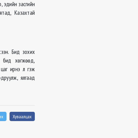
, эдийн засгийн
ятад, Казахтай
сээн. Бид зохих
т бид хөгжөөд,
 цаг ирнэ л гэж
друулж, ялгаад
эх
Хуваалцах