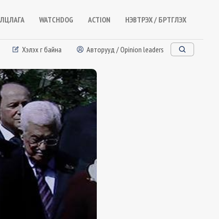
ЛЦЛАГА
WATCHDOG
ACTION
НЭВТРЭХ / БҮРТГҮҮЛЭХ
Хэлэх үг байна
Авторууд / Opinion leaders