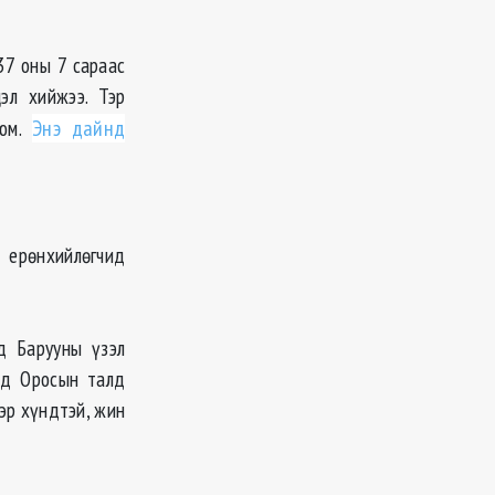
37 оны 7 сараас
эл хийжээ. Тэр
 юм.
Энэ дайнд
 ерөнхийлөгчид
д Барууны үзэл
-д Оросын талд
эр хүндтэй, жин