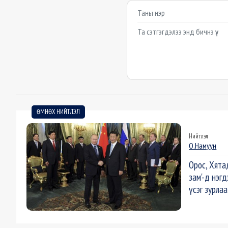
Сэтгэгдэл бичих
Example textarea
ӨМНӨХ НИЙТЛЭЛ
Нийтлэл
О.Намуун
Орос, Хята
зам'-д нэг
үсэг зурлаа