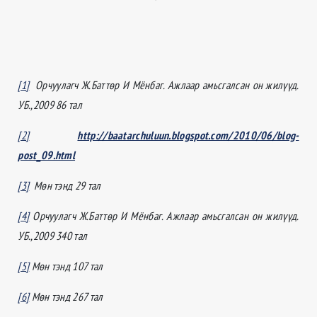
[1]
Орчуулагч Ж.Баттөр И Мёнбаг. Ажлаар амьсгалсан он жилүүд.
УБ.,2009 86 тал
[2]
http://baatarchuluun.blogspot.com/2010/06/blog-
post_09.html
[3]
Мөн тэнд 29 тал
[4]
Орчуулагч Ж.Баттөр И Мёнбаг. Ажлаар амьсгалсан он жилүүд.
УБ.,2009 340 тал
[5]
Мөн тэнд 107 тал
[6]
Мөн тэнд 267 тал