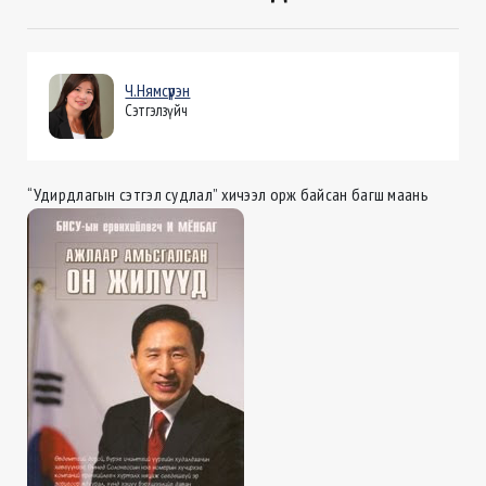
Ч.Нямсүрэн
Сэтгэлзүйч
“Удирдлагын сэтгэл судлал” хичээл орж байсан багш маань