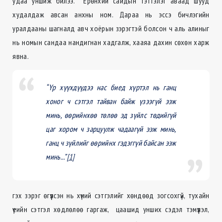
удаа уншиж билээ. Ерөнхий сайдын тэтгэлэг аваад шууд
худалдаж авсан анхны ном. Дараа нь эссэ бичлэгийн
уралдааны шагналд авч хоёрын зэрэгтэй болсон ч аль алиныг
нь номын сандаа нандигнан хадгалж, хааяа дахин сөхөн харж
явна.
“Үр хүүхдүүдээ нас биед хүртэл нь ганц
хоног ч сэтгэл тайван байж үзээгүй ээж
минь, өөрийнхөө төлөө эд зүйлс төдийгүй
цаг хором ч зарцуулж чадаагүй ээж минь,
ганц ч зүйлийг өөрийнх гэдэггүй байсан ээж
минь...”
[1]
гэх зэрэг өгүүлсэн нь хүний сэтгэлийг хөндөөд зогсохгүй, тухайн
үеийн сэтгэл хөдлөлөө гаргаж, цаашид унших сэдэл тэмүүлэл,