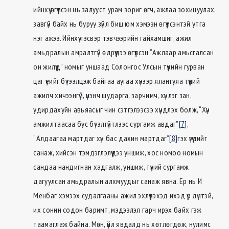
ийнхүү өгүүлсэн нь залууст урам зориг өгч, ажлаа зохицуулах,
завгүй байх нь буруу зүйл биш юм хэмээн өгүүлсэнтэй утга
нэг ажээ. Ийнхүү тэсвэр тэвчээрийн гайхамшиг, ажил
амьдралын амралтгүй өдрүүдээ өгүүлсэн “Ажлаар амьсгалсан
он жилүүд” номыг уншаад Солонгос Улсын түүхийн гурван
цаг үеийг бүтээлцэж байгаа аугаа хүнээр ялангуяа түүний
ажилч хичээнгүй, үнэнч шударга, зарчимч, хүнлэг зан,
удирдахуйн авьяасыг чин сэтгэлээсээ хүндлэх болж, “Хүн
амжилтаасаа бус бүтэлгүйтлээс сургамж авдаг”
[7]
,
“Алдаагаа мартдаг хүн бас дахин мартдаг”
[8]
гэх үгүүдийг
санаж, хийсэн тэмдэглэлүүдээ уншиж, хос номоо номын
сандаа нандигнан хадгалж, уншиж, түүний сургамж
дагуулсан амьдралын алхмуудыг санаж явна. Ер нь И
Мёнбаг хэмээх судалгааны ажил эхлүүлэхэд ихэд үр дүнтэй,
их сонин содон баримт, мэдээлэл гарч ирэх байх гэж
таамаглаж байна. Мөн, үйл явдалд нь хөтлөгдөж, нулимс