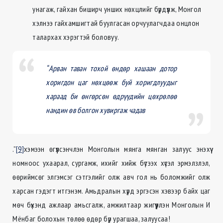
унагаж, гайхан биширч унших нөхцлийг бүрдүүлж, Монгол
хэлнээ гайхамшигтай буулгасан орчуулагчдаа онцлон
талархах хэрэгтэй боловуу.
“Арван таван тохой өндөр хашаан дотор
хоригдон цаг нөхцөөж буй хоригдлуудыг
хараад би өнгөрсөн өдрүүдийн цөхрөлөө
нандин өв болгон хувиргаж чадав
.”
[9]
хэмээн өгүүлсэнчлэн Монголын мянга мянган залуус энэхүү
номноос ухаарал, сургамж, ихийг хийж бүтээх хүсэл эрмэлзлэл,
өөриймсөг элгэмсэг сэтгэлийг олж авч гол нь боломжийг олж
харсан гэдэгт итгэнэм. Амьдралын хүрд эргэсэн хэвээр байх цаг
мөч бүхэнд ажлаар амьсгалж, амжилтаар жигүүрлэн Монголын И
Мёнбаг болохын төлөө өдөр бүр урагшаа, залуусаа!