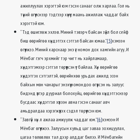
ажиллуулах хэрэгтэй юм гэсэн санааг олж харлаа. Гол нь
түүний өгүүлснээр тэдгээр хүмүүс маань ажиллаж чаддаг байх
хэрэгтэй юм.
“Тэд өшиглөж эхлэв. Миний тэвэрч байсан зүйл бол сейф
биш өөрийгөө хүндэтгэх сэтгэл байсан юмаа.”
[5]
хэмээн
өгүүлжээ. Миний харснаар энэ үг номон дох хамгийн агуу, И
Мёнбаг гэгч эрхмийг тэр чигт нь хайрламаар,
хүндэтгэмээр сэтгэл төрүүлсэн үг байлаа. Хүн өөрийгөө
хүндэтгэх сэтгэлтэй, өөрийнхөө урьдах ажилд эзэн
байхын мөн чанарыг энэхүү номондоо өгүүлсэн нь залуус
бидэнд үлгэр дууриал болохуйц, өөрийгөө хүндэтгэснээр
бусдаас хүндэтгэл хүлээн авна гэсэн санааг авч
амьдралдаа хэрэгжүүлэх сэдэл төрүүлсэн юм.
“Завгүй хүн л ажлаа амжуулж чаддаг юм.”
[6]
хэмээн И
Мёнбаг өгүүлжээ. Залуусын хувьд цаг заваа зохицуулах,
цагаа төлөвлөх тал дээр алддаг билээ. И Мёнбагийн