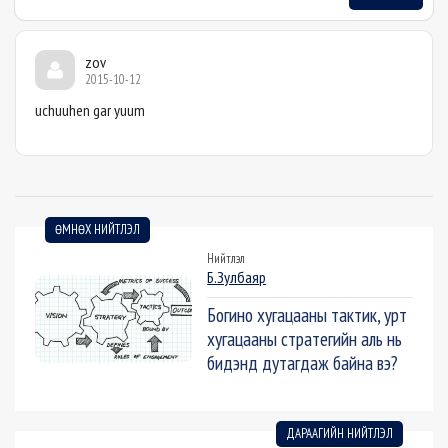
zov
2015-10-12
uchuuhen gar yuum
ӨМНӨХ НИЙТЛЭЛ
Нийтлэл
Б.Зулбаяр
Богино хугацааны тактик, урт
хугацааны стратегийн аль нь
бидэнд дутагдаж байна вэ?
ДАРААГИЙН НИЙТЛЭЛ