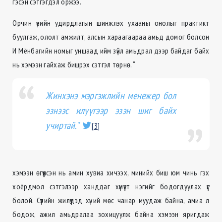
гэсэн сэтгэгдэл оржээ.
Орчин үеийн удирдлагын шинжлэх ухааны онолыг практикт
буулгаж, ололт амжилт, алсын хараагаараа амьд домог болсон
И Мёнбагийн номыг уншаад ийм зүйл амьдрал дээр байдаг байх
нь хэмээн гайхаж бишрэх сэтгэл төрнө. “
Жинхэнэ мэргэжлийн менежер бол
эзнээс илүүгээр эзэн шиг байх
учиртай.
”
[3]
хэмээн өгүүлсэн нь амин хувиа хичээх, минийх биш юм чинь гэх
хоёрдмол сэтгэлээр ханддаг хүмүүст нэгийг бодогдуулах үг
болой. Сүүлийн жилүүдэд хүний мөс чанар муудаж байна, амиа л
бодож, ажил амьдралаа зохицуулж байна хэмээн яригдаж