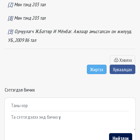
[7]
Мөн тэнд 203 тал
[8]
Мөн тэнд 203 тал
[9]
Орчуулагч Ж.Баттөр И Мёнбаг. Ажлаар амьсгалсан он жилүүд.
УБ.,2009 86 тал
Хэвлэх
Жиргэх
Хуваалцах
Сэтгэгдэл бичих
Example textarea
Нийтлэх