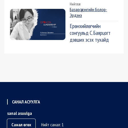
Нийтлэл
Базарсүрэнгийн Болор-
Эрдэнэ
Ерөнхийлөгчийн
сонгуульд С.Баярцогт
дэвших эсэх тухайд
САНАЛ АСУУЛГА
sanal asuulga
Санал өгөх
Нийт санал: 1