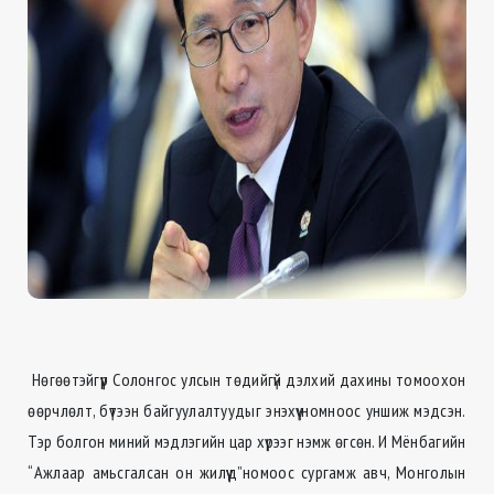
Нөгөөтэйгүүр Солонгос улсын төдийгүй дэлхий дахины томоохон
өөрчлөлт, бүтээн байгуулалтуудыг энэхүү номноос уншиж мэдсэн.
Тэр болгон миний мэдлэгийн цар хүрээг нэмж өгсөн. И Мёнбагийн
“Ажлаар амьсгалсан он жилүүд”номоос сургамж авч, Монголын