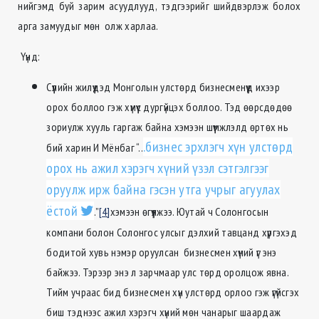
нийгэмд буй зарим асуудлууд, тэдгээрийг шийдвэрлэж болох
арга замуудыг мөн олж харлаа.
Үүнд:
Сүүлийн жилүүдэд Монголын улстөрд бизнесменүүд ихээр
орох боллоо гэж хүмүүс дургүйцэх боллоо. Тэд өөрсдөдөө
зориулж хууль гаргаж байна хэмээн шүүмжлэлд өртөх нь
.бизнес эрхлэгч хүн улстөрд
бий харин И Мёнбаг “..
орох нь ажил хэрэгч хүний үзэл сэтгэлгээг
оруулж ирж байна гэсэн утга учрыг агуулах
ёстой
.”
[4]
хэмээн өгүүлжээ. Юутай ч Солонгосын
компани болон Солонгос улсыг дэлхий тавцанд хүргэхэд
бодитой хувь нэмэр оруулсан бизнесмен хүний үг энэ
байжээ. Тэрээр энэ л зарчмаар улс төрд оролцож явна.
Тийм учраас бид бизнесмен хүн улстөрд орлоо гэж үгүйсгэх
биш тэднээс ажил хэрэгч хүний мөн чанарыг шаардаж