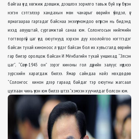
байгаа үед хөгжиж дэвшиж, дээшлэх зорилго тавьж буй хүн бүхэн
нэгэн сэтгэлээр хандахын мөн чанарыг өөрийн үйлдэл, үг
яриагаараа гаргадаг байснаа энэхүү номдоо өгүүлсэн нь бидэнд
ихэд авууштай, сургамжтай санаа юм. Солонгосын нийгмийн
тогтворгүй цаг үед оюутнууд хэрхэн дуу хоолойгоо нэгтгэдэг
байсан тухай киноноос л үздэг байсан бол их хувьсгалд өөрийн
гар биеэр оролцож байсан И Мёнбагийн тухай уншихад “Элсэн
цаг”, “Сөүл-1945 он” зэрэг киноны гол дүрийн залуус нүднээ
зурсхийн харагдаж билээ. Ямар сайндаа найз нөхдөдөө
“Солонгос кинон дээр гараад байдаг тэр оюутны жагсаал
цуглаан чинь үнэн юм билээ штээ.”хэмээн хуучилдаг болсон юм.