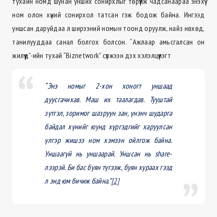
тухайн номд шунан унших сонирхлыг төрүүлж чадсанаараа энэхүү
ном олон хүний сонирхол татсан гэж бодож байна. Ингээд
уншсан даруйдаа л ширээний номын тоонд оруулж, найз нөхөд,
танилууддаа санал болгох болсон. “Ажлаар амьсгалсан он
жилүүд”-ийн тухай “Biznetwork” сүлжээн дэх хэлэлцүүлэгт
“Энэ номыг 2-хон хоногт уншаад
дуусгачихав. Маш их таалагдав. Тууштай
зүтгэл, зоримог шазруун зан, үнэнч шударга
байдал хүнийг юунд хүргэдгийг харуулсан
үлгэр жишээ ном хэмээн ойлгож байна.
Уншаагүй нь уншаарай. Уншсан нь share-
лээрэй. Би бас буян түгээж, буян хураах гээд
л энд юм бичиж байна.”
[2]