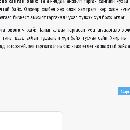
боо сайтай байх
: Та ажилдаа амжилт гаргах хамгийн чухал 
гчтай байх. Өөрөөр хэлбэл
хэр
олон хамтрагч,
хэр
олон хүмү
аагаас бизнест
амжилт гаргахад чухал түлхэх хүч болж өгдөг.
га зөвлөгч хай:
Таныг алдаа гаргасан үед шударгаар хэл
нь таны дээд албан тушаалын хүн байх тусмаа сайн. Учир нь 
өд зогсохгүй, зөв гаргалгааг нь бас хэлж өгдөг чадвартай байда
Жирг