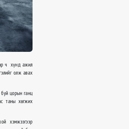
ар ч хүнд ажил
гэлийг олж авах
 буй цорын ганц
ас таны хөгжих
ой хэмжээгээр