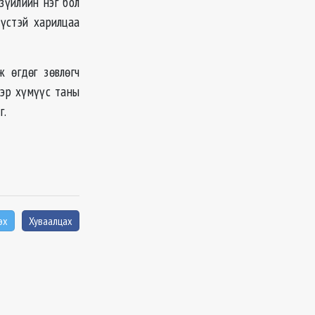
зүйлийн нэг бол
үстэй харилцаа
ж өгдөг зөвлөгч
тэр хүмүүс таны
г.
эх
Хуваалцах