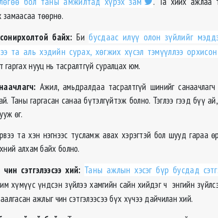
лөгөө бол таны амжилтад хүрэх зам
. Та хийх ажлаа 
 замаасаа төөрнө.
 сонирхолтой байх:
Би
бусдаас илүү олон зүйлийг мэдд
ээ та аль хэдийн сурах, хөгжих хүсэл тэмүүллээ орхисон
 гаргах нууц нь тасралтгүй суралцах юм.
анаачлагч:
Ажил, амьдралдаа тасралтгүй шинийг санаачлагч
й. Таны гаргасан санаа бүтэлгүйтэж болно. Тэглээ гээд бүү ай
бууж өг.
вээ та хэн нэгнээс тусламж авах хэрэгтэй бол шууд гараа өр
эхний алхам байх болно.
чин сэтгэлээсээ хий:
Таны ажлын хэсэг бүр бусдад сэтг
рим хүмүүс үндсэн зүйлээ хамгийн сайн хийдэг ч энгийн зүйлс
аалгасан ажлыг чин сэтгэлээсээ бүх хүчээ дайчилан хий.