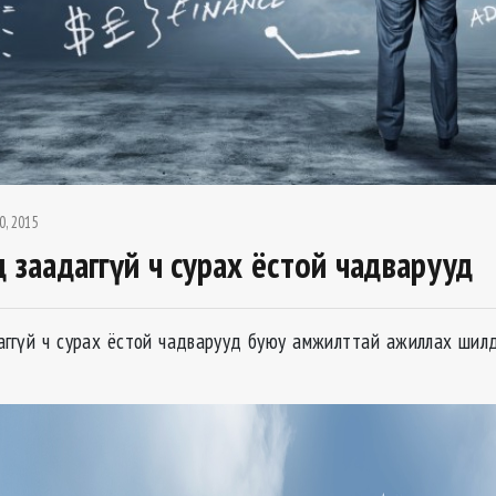
0, 2015
 заадаггүй ч сурах ёстой чадварууд
аггүй ч сурах ёстой чадварууд буюу амжилттай ажиллах шилд