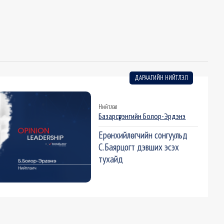
ДАРААГИЙН НИЙТЛЭЛ
Нийтлэл
Базарсүрэнгийн Болор-Эрдэнэ
Ерөнхийлөгчийн сонгуульд
С.Баярцогт дэвших эсэх
тухайд