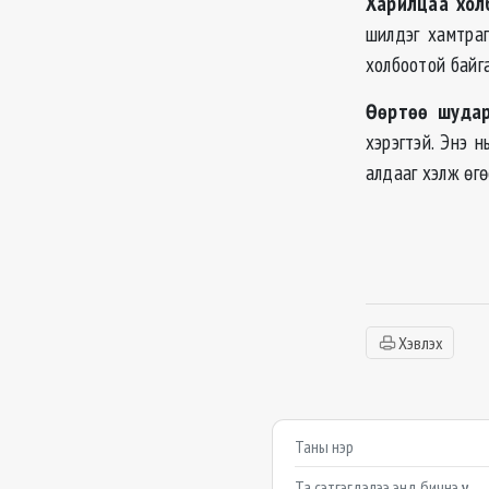
Харилцаа хол
шилдэг хамтра
холбоотой
байг
Өөртөө шудар
хэрэгтэй. Энэ 
алдааг хэлж өгө
Хэвлэх
Сэтгэгдэл бичих
Example textarea