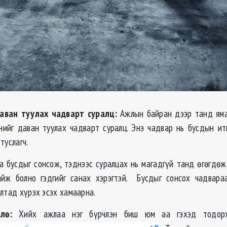
даван туулах чадварт суралц:
Ажлын байран дээр танд ям
ийг даван туулах чадварт суралц. Энэ чадвар нь бусдын ит
туслагч.
а бусдыг сонсож, тэднээс суралцах нь магадгүй танд өгөгдөж
айж болно гэдгийг санах хэрэгтэй. Бусдыг сонсох чадвара
илтад хүрэх эсэх хамаарна.
лө:
Хийх ажлаа нэг бүрчлэн биш юм аа гэхэд тодорх