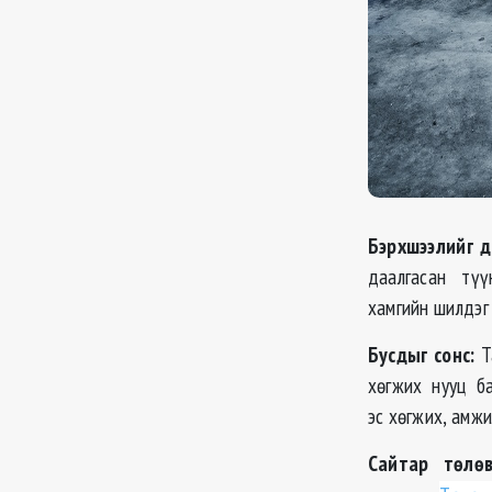
Бэрхшээлийг 
даалгасан түүн
хамгийн шилдэг 
Бусдыг сонс:
Т
хөгжих нууц б
эс хөгжих, амж
Сайтар төлөв