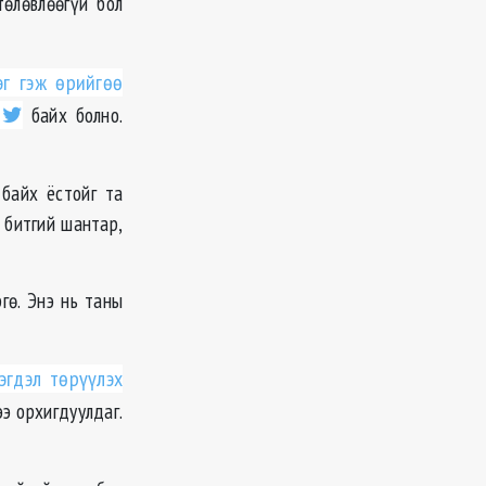
төлөвлөөгүй бол
эг гэж өрийгөө
байх болно.
 байх ёстойг та
, битгий шантар,
гө. Энэ нь таны
эгдэл төрүүлэх
ээ орхигдуулдаг.