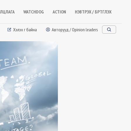
ЛЦЛАГА
WATCHDOG
ACTION
НЭВТРЭХ / БҮРТГҮҮЛЭХ
Хэлэх үг байна
Авторууд / Opinion leaders