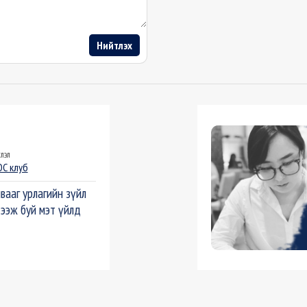
Нийтлэх
лэл
С клуб
вааг урлагийн зүйл
ээж буй мэт үйлд