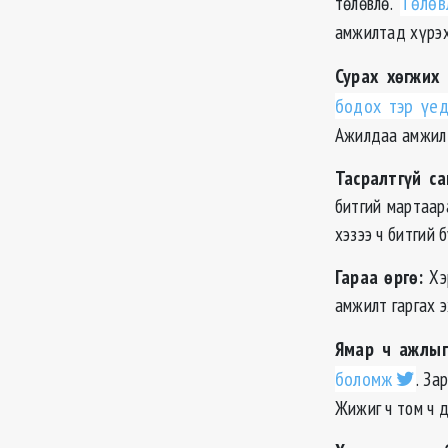
төлөвлө.
Төлөв
амжилтад хүрэх
Сурах хөгжих
бодох тэр үед
Ажилдаа амжилт
Тасралтгүй с
битгий мартаара
хэзээ ч битгий 
Гараа өргө:
Хэр
амжилт гаргах 
Ямар ч ажлыг 
боломж
. За
Жижиг ч том ч д