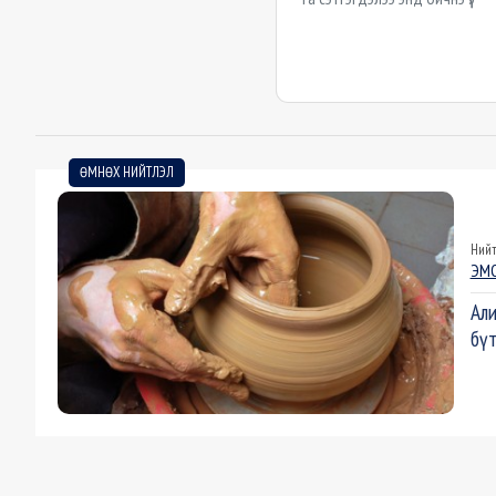
ӨМНӨХ НИЙТЛЭЛ
Нийт
ЭМО
Али
бүт