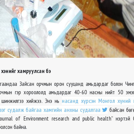
 хэнийг хамруулсан бэ
лгаандаа Зайсан орчмын орон сууцанд амьдардаг болон Чинг
орчмын гэр хороололд амьдардаг 40-60 насны нийт 50 эмэг
 шинжилгээ хийжээ. Энэ нь
насанд хүрсэн Монгол хүний 
ээг судалж байгаа хамгийн анхны судалгаа
байсан бөг
 journal of Environment research and public health” нэртэй
болсон байна.