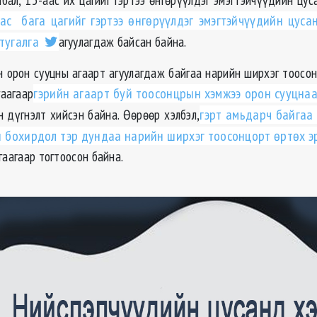
ас
бага цагийг гэртээ өнгөрүүлдэг эмэгтэйчүүдийн цуса
тугалга
агуулагдаж байсан байна.
 орон сууцны агаарт агуулагдаж байгаа нарийн ширхэг тоосо
гаагаар
гэрийн агаарт буй тоосонцрын хэмжээ орон сууцнаа
н дүгнэлт хийсэн байна. Өөрөөр хэлбэл,
гэрт амьдарч байгаа
 бохирдол тэр дундаа нарийн ширхэг тоосонцорт өртөх э
гаагаар тогтоосон байна.