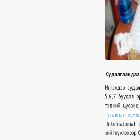
Судалгаандаа
Ингэхдээ суда
5,6,7 буудал 
тэдний цусанд
тугалгын хэмж
“International
нийтлүүлэхээр 