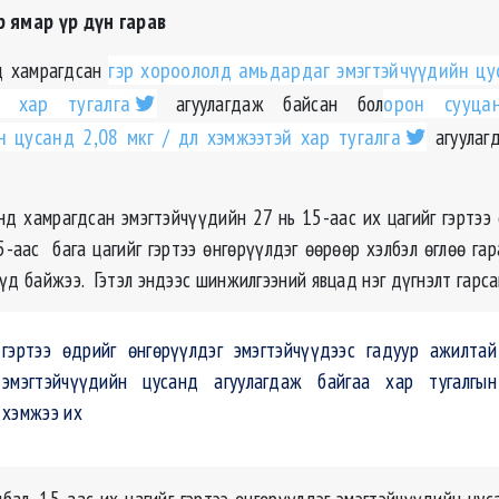
 ямар үр дүн гарав
д хамрагдсан
гэр хороололд амьдардаг эмэгтэйчүүдийн цу
й хар тугалга
агуулагдаж байсан бол
орон сууца
йн цусанд 2,08
мкг
/ дл хэмжээтэй хар тугалга
агуулаг
анд хамрагдсан эмэгтэйчүүдийн 27 нь 15-аас их цагийг гэртээ 
5-аас бага цагийг гэртээ өнгөрүүлдэг өөрөөр хэлбэл өглөө гар
үд байжээ. Гэтэл эндээс шинжилгээний явцад нэг дүгнэлт гарса
гэртээ өдрийг өнгөрүүлдэг эмэгтэйчүүдээс гадуур ажилтай
эмэгтэйчүүдийн цусанд агуулагдаж байгаа хар тугалгын
хэмжээ их
бал, 15-
аас
их цагийг гэртээ өнгөрүүлдэг эмэгтэйчүүдийн цу