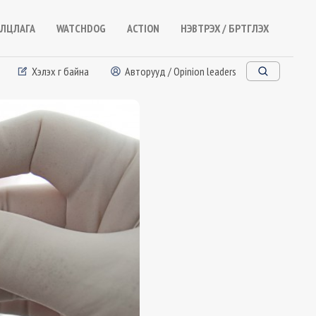
ЛЦЛАГА
WATCHDOG
ACTION
НЭВТРЭХ / БҮРТГҮҮЛЭХ
Хэлэх үг байна
Авторууд / Opinion leaders