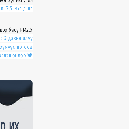
нд 3,5
мкг
/ дл
нцор буюу
РМ2.5
с 3 дахин илүү
 хүмүүс дотоод
рсдэл өндөр