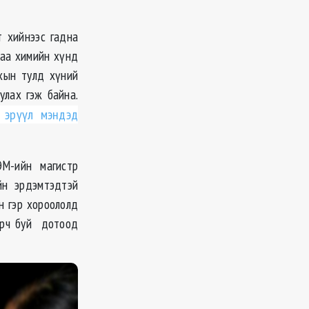
 хийнээс гадна
гаа химийн хүнд
хын тулд хүний
улах гэж байна.
 эрүүл мэндэд
ЭМ-ийн магистр
йн эрдэмтэдтэй
н гэр хороололд
дарч буй дотоод