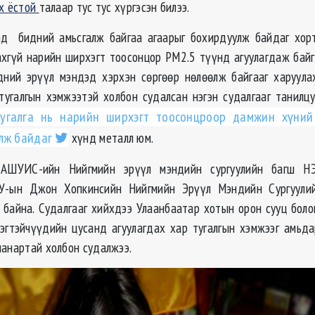
эх ёстой
талаар тус тус хүргэсэн билээ.
ад бидний амьсгалж байгаа агаарыг бохирдуулж байдаг хорт
хгүй нарийн ширхэгт тоосонцор РМ2.5 түүнд агуулагдаж бай
дний эрүүл мэндэд хэрхэн сөргөөр нөлөөлж байгааг харуула
тугалгын хэмжээтэй холбон судалсан нэгэн судалгааг танилцу
тугалга нь нарийн ширхэгт тоосонцроор дамжин хүний
лж байдаг
хүнд металл юм.
г
АШУИС
-ийн Нийгмийн эрүүл мэндийн сургуулийн багш Н
У-
ын
Джон
Хопкинсийн
Нийгмийн Эрүүл Мэндийн Сургуули
 байна. Судалгааг хийхдээ Улаанбаатар хотын орон сууц боло
эгтэйчүүдийн цусанд агуулагдах хар тугалгын хэмжээг амь
чанартай холбон судалжээ.