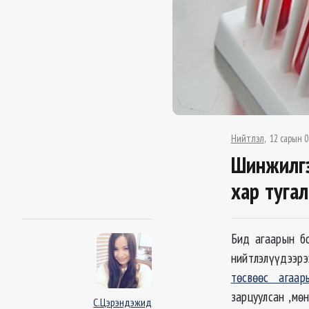
Нийтлэл
12 сарын 0
Шинжилгэ
хар туга
Бид агаарын бо
нийтлэлүүдээр
төсвөөс агаа
зарцуулсан ,мө
С.Цэрэндэжид