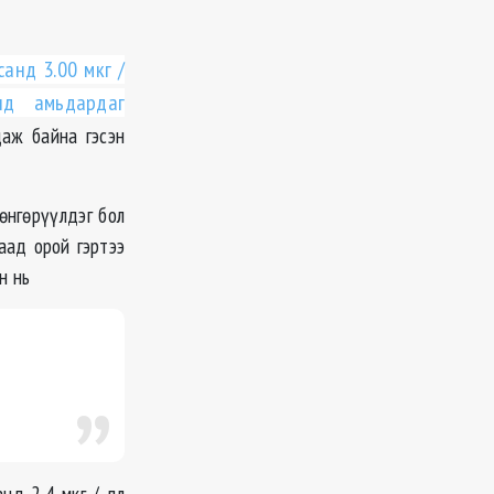
санд 3.00
мкг
/
нд амьдардаг
даж байна гэсэн
өнгөрүүлдэг бол
аад орой гэртээ
н нь
санд 2,4
мкг
/ дл