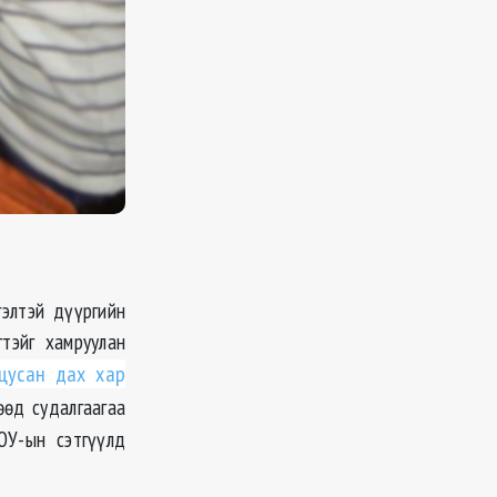
элтэй дүүргийн
тэйг хамруулан
цусан дах хар
өөд судалгаагаа
ОУ
-
ын
сэтгүүлд