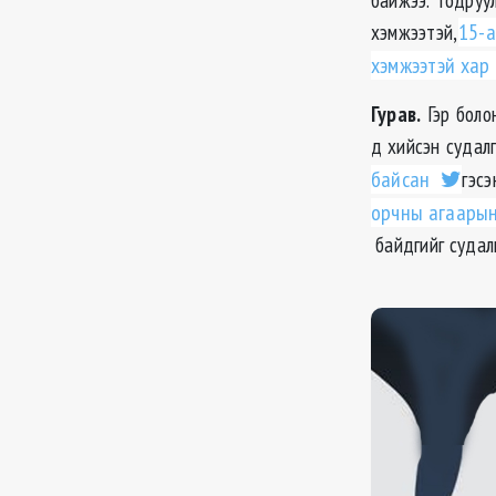
хэмжээтэй,
15-
а
хэмжээтэй хар 
Гурав.
Гэр
болон
д хийсэн судал
байсан
гэсэ
орчны агаарын
байдгийг судал