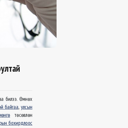
юултай
аа билээ. Өмнөх
эй байгаа
,
улсын
мөнгө
төсөвлөн
рын бохирдлоос