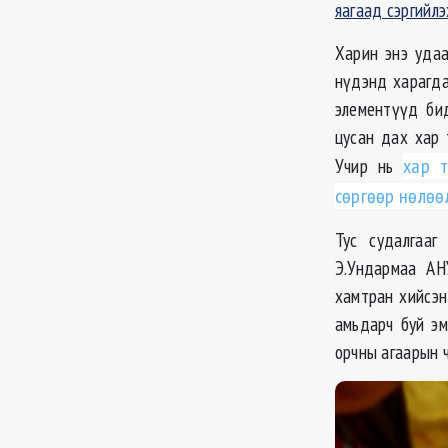
яагаад сэргийл
Харин энэ уда
нүдэнд харагда
элементүүд би
цусан дах хар 
Учир нь
хар 
сөргөөр нөлөө
Тус судалгаа
Э.
Ундармаа
АН
хамтран хийсэн
амьдарч буй эм
орчны агаарын 