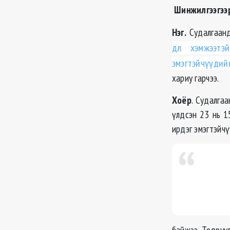
Шинжилгээгээр
Нэг.
Судалгаан
дл хэмжээтэ
эмэгтэйчүүди
хариу гарчээ.
Хоёр
. Судалга
үлдсэн 23 нь 1
ирдэг эмэгтэйчү
байжээ. Тодруул