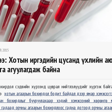
9, 2015
э: Хотын иргэдийн цусанд үхлийн а
лга агуулагдаж байна
хирдол сэдвийн хүрээнд цуврал нийтлэлүүдийг хүргэж байг
ээ
хотын агаарын бохирдол бодит байдал дээр ямар хэмжээт
рын бохирдлыг бууруулахаар хэдий хэмжээний хөрөнгө 
н
гадаад орчны агаарын бохирдлоос гадна дотоод орчны агаа