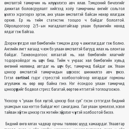
өмсгөлтэй тамирчин нь илүү үнэлэгээ авч ялав. Тэмцээний бичлэгийг
дижитал боловсруулалт хийгээд хоёр тамирчины өнгийг сольтол
үнэлгээ эсрэгээрээ эргэж, анх улаан өмсгөлтэй байсан нөхөр ялагдаж
орхив. Ер нь тийм статистик тооцоо ч байдаг бололтой.
Ойролцоогоор 2/3–ын магадлалтайгаар улаан булангийн нөхөд
ялдаг гэж байгаа.
Дээрхи үзэгдэл хөл бөмбөгийн тэмцээн дээр ч ажиглагддаг гэж болно.
Английн лигт яагаад ч юм бэ улаан өмсгөлтэй багууд ялах нь олонтаа
байдаг. Таэквондогоос ялгаатай нь, хөл бөмбөгийн ялагчийг
тодорхойлдог нь шүүгч биш. Тийм ч учраас хөл бөмбөгийн хувьд
өнгөний нөлөөнд автдаг нь шүүгч бус, тамирчид байдаг аж. Улаан
цэнхэр өмсгөлтэй тамирчидын шүлснээс шинжилгээ авч үзжээ.
Гэтэл
cortisol
гэдэг стресстэй холбоотойгоор ялгардаг гормоны
агууламж нь өөр өөр байна гэнэ. Нэг ёсондоо улаан тамирчид
цэнхэрүүдийг бодвол стресс багатай, өөртөө итгэлтэй тоглоцгоожээ.
Үнэхээр ч "улаан бол хүчтэй, цэнхэр бол сул" гэсэн сэтгэгдэл бидний
ухамсрын хаа нэгтээ байдаг мэт санагдана. Гал улаан эрмэлзэл, эсвэл
тайван хүйтэн цэнхэр гэх мэтийн зүйрлэл ч үүнтэй холбоотой бизээ.
Бидний өнгө ялгах чадвар орчны төлвөөс шууд хамаардаг. Улаавтар