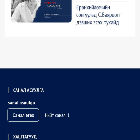
Ерөнхийлөгчийн
сонгуульд С.Баярцогт
дэвших эсэх тухайд
САНАЛ АСУУЛГА
sanal asuulga
Санал өгөх
Нийт санал: 1
ХАШТАГУУД