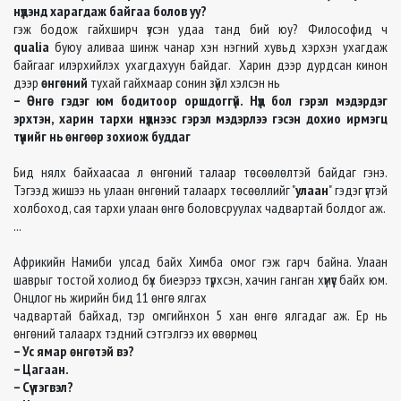
нүдэнд харагдаж байгаа болов уу?
гэж бодож гайхширч үзсэн удаа танд бий юу? Философид ч
qualia
буюу аливаа шинж чанар хэн нэгний хувьд хэрхэн ухагдаж
байгааг илэрхийлэх ухагдахуун байдаг. Харин дээр дурдсан кинон
дээр
өнгөний
тухай гайхмаар сонин зүйл хэлсэн нь
– Өнгө гэдэг юм бодитоор оршдоггүй. Нүд бол гэрэл мэдэрдэг
эрхтэн, харин тархи нүднээс гэрэл мэдэрлээ гэсэн дохио ирмэгц
түүнийг нь өнгөөр зохиож буддаг
Бид нялх байхаасаа л өнгөний талаар төсөөлөлтэй байдаг гэнэ.
Тэгээд жишээ нь улаан өнгөний талаарх төсөөллийг "
улаан
" гэдэг үгтэй
холбоход, сая тархи улаан өнгө боловсруулах чадвартай болдог аж.
...
Африкийн Намиби улсад байх Химба омог гэж гарч байна. Улаан
шаврыг тостой холиод бүх биеэрээ түрхсэн, хачин ганган хүмүүс байх юм.
Онцлог нь жирийн бид 11 өнгө ялгах
чадвартай байхад, тэр омгийнхон 5 хан өнгө ялгадаг аж. Ер нь
өнгөний талаарх тэдний сэтгэлгээ их өвөрмөц
– Ус ямар өнгөтэй вэ?
– Цагаан.
– Сүү тэгвэл?