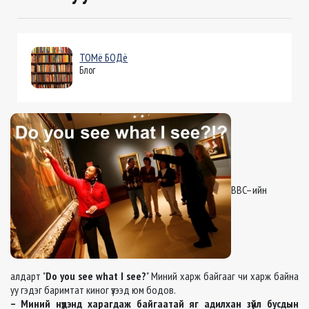
ТОМё БОДё
Блог
BBC–ийн
алдарт "
Do you see what I see?
" Миний харж байгааг чи харж байна
уу гэдэг баримтат киног үзээд юм бодов.
– Миний нүдэнд харагдаж байгаатай яг адилхан зүйл бусдын