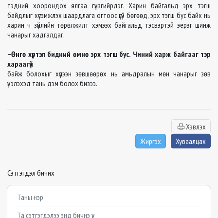
тэдний хоорондох ялгаа гүнзгийрдэг. Харин байгальд эрх тэгш
байдлыг хүсэмжлэх шаардлага огтоос үгүй бөгөөд, эрх тэгш бус байх нь
харин ч зүйлийн төрөлжилт хэмээх байгальд тэсвэртэй эерэг шинж
чанарыг хадгалдаг.
–Өнгө хүртэл бидний өмнө эрх тэгш бус. Чиний харж байгааг тэр
хараагүй
байж болохыг хүлээн зөвшөөрөх нь амьдралын мөн чанарыг зөв
үнэлэхэд тань дэм болох бизээ.
Хэвлэх
Жиргэх
Хуваалцах
Сэтгэгдэл бичих
Example textarea