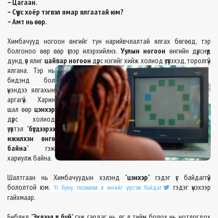
– Цагаан.
– Сүү ус хоёр тэгвэл ямар ялгаатай юм?
– Амт нь өөр.
Химбачууд ногоон өнгийг тун нарийвчлалтай ялгах бөгөөд, тэр
болгоноо өөр өөр үгээр илэрхийлнэ.
Уулын ногоон
өнгийн дүрснүүд
дунд, үл ялиг
цайвар ногоон
дүрс нэгийг
хийж холиод үзүүлэхэд, торолгүй
ялгана. Тэр нь
бидэнд бол
үнэндээ ялгахын
аргагүй. Харин
шал өөр
цэнхэр
дүрс холиод
үзүүлтэл "
бүгдээрээ
ижилхэн өнгө
байна
" гэж
хариулж байна.
Шалтгаан нь Химбачуудын хэлэнд "
цэнхэр
" гэдэг үг байдаггүй
бололтой юм.
гэдэг үнэхээр
Үг буюу төсөөлөл л өнгийг үүсгэж байдаг
гайхмаар.
Библид "
Эхлээд үг буй
" гэж гардаг нь, яг л тийм болох нь нотлогдох