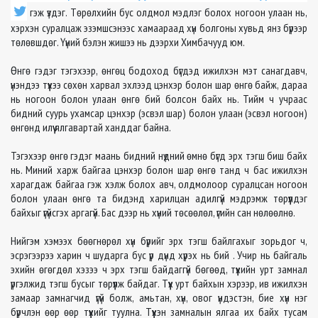
гэж үздэг. Төрөлхийн бус олдмол мэдлэг болох ногоон улаан нь,
хэрхэн суралцаж эзэмшсэнээс хамаараад хүн болгоны хувьд янз бүрээр
төлөвшдөг. Үүний бэлэн жишээ нь дээрхи Химбачууд юм.
Өнгө гэдэг тэгэхээр, өнгөц бодоход бүгдэд ижилхэн мэт санагдавч,
үнэндээ түүхээ сөхөн харвал эхлээд цэнхэр болон шар өнгө байж, дараа
нь ногоон болон улаан өнгө бий болсон байх нь. Тийм ч учраас
бидний суурь ухамсар цэнхэр (эсвэл шар) болон улаан (эсвэл ногоон)
өнгөнд илүү ялгавартай ханддаг байна.
Тэгэхээр өнгө гэдэг маань бидний нүдний өмнө бүгд эрх тэгш биш байх
нь. Миний харж байгаа цэнхэр болон шар өнгө танд ч бас ижилхэн
харагдаж байгаа гэж хэлж болох авч, олдмолоор суралцсан ногоон
болон улаан өнгө та бидэнд харилцан адилгүй мэдрэмж төрүүлдэг
байхыг үгүйсгэх аргагүй. Бас дээр нь хүний төсөөлөл, үгийн сан нөлөөлнө.
Нийгэм хэмээх бөөгнөрөл хүн бүрийг эрх тэгш байлгахыг зорьдог ч,
эсрэгээрээ харин ч шударга бус үр дүнд хүрэх нь бий . Учир нь байгаль
эхийн өгөгдөл хэзээ ч эрх тэгш байдаггүй бөгөөд, түүхийн урт замнал
үргэлжид тэгш бусыг төрүүлж байдаг. Түүх урт байхын хэрээр, ив ижилхэн
замаар замнагчид үгүй болж, амьтан, хүн, овог үндэстэн, бие хүн нэг
бүрчлэн өөр өөр түүхийг туулна. Түүхэн замналын ялгаа их байх тусам