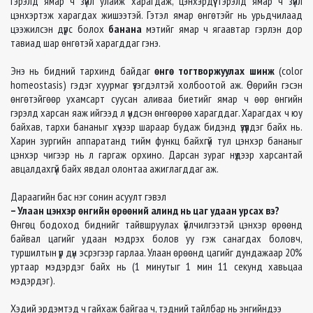
гэрэлд ямар ч зүйл улайж харагдаж, цэнхэрдүү гэрэлд ямар ч зүйл
цэнхэртэж харагдах жишээтэй. Гэтэл ямар өнгөтэйг нь урьдчилаад
цээжилсэн дүрс болох
банана
мэтийг ямар ч ягаавтар гэрлэн дор
тавиад шар өнгөтэй харагддаг гэнэ.
Энэ нь бидний тархинд байдаг
өнгө тогтворжуулах шинж
(color
homeostasis) гэдэг хуурмаг үзэгдэлтэй холбоотой аж. Өөрийн гэсэн
өнгөтэйгөөр ухамсарт суусан аливаа биетийг ямар ч өөр өнгийн
гэрэлд харсан яаж ийгээд л үндсэн өнгөөрөө харагддаг. Харагдах ч юу
байхав, тархи бананыг хүчээр шараар будаж бидэнд үзүүлдэг байх нь.
Харин зургийн аппаратанд тийм функц байхгүй тул цэнхэр бананыг
цэнхэр чигээр нь л гаргаж орхино. Дарсан зураг нүдээр харсантай
авцалдахгүй байх явдал олонтаа ажиглагддаг аж.
Дараагийн бас нэг сонин асуулт гэвэл
– Улаан цэнхэр өнгийн өрөөний алинд нь цаг удаан урсах вэ?
Өнгөц бодоход биднийг тайвшруулах үйлчилгээтэй цэнхэр өрөөнд
байвал цагийг удаан мэдрэх болов уу гэж санагдах боловч,
туршилтын үр дүн эсрэгээр гарлаа. Улаан өрөөнд цагийг дундажаар 20%
уртаар мэдэрдэг байх нь (1 минутыг 1 мин 11 секунд хавьцаа
мэдэрдэг).
Хэдий эрдэмтэд ч гайхаж байгаа ч, тэдний тайлбар нь энгийндээ