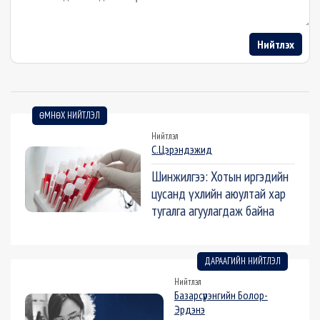
Нийтлэх
ӨМНӨХ НИЙТЛЭЛ
Нийтлэл
С.Цэрэндэжид
Шинжилгээ: Хотын иргэдийн
цусанд үхлийн аюултай хар
тугалга агуулагдаж байна
ДАРААГИЙН НИЙТЛЭЛ
Нийтлэл
Базарсүрэнгийн Болор-
Эрдэнэ