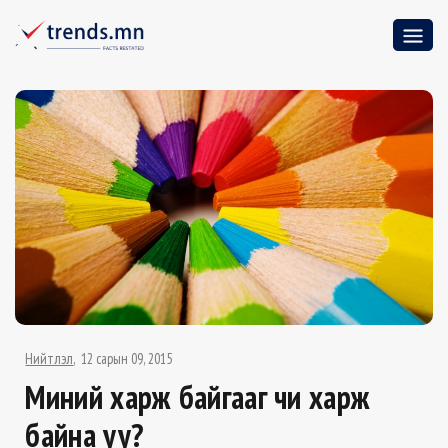
Нийтлэл
12 сарын 09, 2015
Миний харж байгааг чи харж
байна уу?