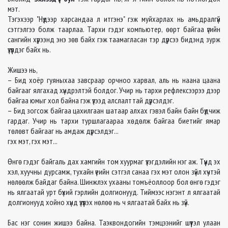
мэт.
Тэгэхээр "Нүдээр харсандаа л итгэнэ" гэж муйхарлах нь амьдралгүй
сэтгэлгээ болж таарлаа. Тархи гэдэг компьютер, өөрт байгаа үгийн
сангийн хүрээнд энэ зөв байх гэж таамагласан тэр дүрсээ бидэнд зурж
үзүүлдэг байх нь.
Жишээ нь,
– Бид хоёр гуяныхаа завсраар орчноо харвал, аль нь наана цаана
байгааг ялгахад хүндрэлтэй болдог. Учир нь тархи рефлексээрээ дээр
байгаа юмыг хол байна гэж үзээд алслалттай дүрсэлдэг.
– Бид зогсож байгаа цахилгаан шатаар алхах гэвэл байн байн бүдчиж
гардаг. Учир нь тархи туршлагаараа хөдөлж байгаа биетийг ямар
төлөвт байгааг нь амдаж дүрсэлдэг...
гэх мэт, гэх мэт...
Өнгө гэдэг байгаль дах хамгийн том хуурмаг үзэгдэлийн нэг аж. Түүнд эх
хэл, хуучны дурсамж, тухайн үеийн сэтгэл санаа гэх мэт олон зүйл хүчтэй
нөлөөлж байдаг байна. Шинжлэх ухааны томъёоллоор бол өнгө гэдэг
нь ялгаатай урт бүхий гэрлийн долгионууд. Тиймээс нэгэнт л ялгаатай
долгионууд хойно хүнд үзүүлэх нөлөө нь ч ялгаатай байх нь зүй.
Бас нэг сонин жишээ байна. Таэквондогийн тэмцээнийг шүүтэл улаан