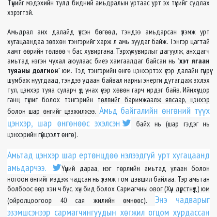
Түүнийг мэдэхийн тулд бидний амьдралын уртаас урт эх түүхийг судлах
хэрэгтэй.
Амьдрал анх далайд үүссэн бөгөөд, тэндээ амьдарсан үлэмж урт
хугацаандаа зөвхөн тэнгэрийг харж л амь зуудаг байж. Тэнгэр цагтай
хамт өөрийн төлвөө ч бас хувиргана. Тэрхүү хувирлыг дагуулж, анхдагч
амьтад нэгэн чухал аюулаас биеэ хамгаалдаг байсан нь "
хэт ягаан
туяаны долгион
" юм. Тэд тэнгэрийн өнгө цэнхэртэх үеэр далайн гүнрүү
шумбаж нуугдаад, тэндээ удаан байвал нарны энерги дутагдаж эхлэх
тул, цэнхэр туяа суларч үд унах үеэр хөвөн гарч ирдэг байв. Ийнхүү цор
ганц түшиг болох тэнгэрийн төлвийг баримжаалж явсаар, цэнхэр
Амьд байгалийн өнгөний түүх
болон шар өнгийг цээжилжээ.
цэнхэр, шар өнгөнөөс эхэлсэн
байх нь (шар гэдэг нь
цэнхэрийн гүйцээлт өнгө).
Амьтад цэнхэр шар ертөнцдөө нэлээдгүй урт хугацаанд
амьдарчээ.
Үүний дараа, нэг төрлийн амьтад улаан болон
ногоон өнгийг мэдэж чадсан нь үлэмж том дэвшил байлаа. Тэр амьтан
болбоос өөр хэн ч бус, хүн бид болох Сармагчны овог (Хүн дүрстнүүд) юм
Энэ чадварыг
(ойролцоогоор 40 сая жилийн өмнөөс).
эзэмшсэнээр сармагчингуудын хөгжил огцом хурдассан