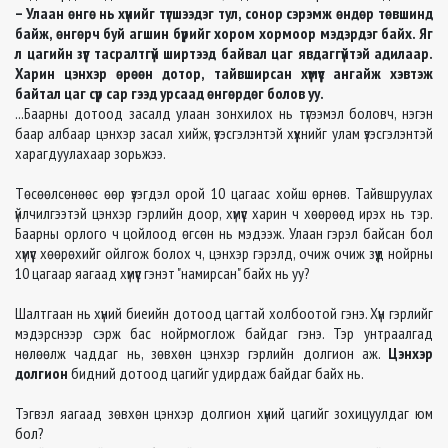
– Улаан өнгө нь хүнийг түгшээдэг тул, сонор сэрэмж өндөр төвшинд
байж, өнгөрч буй агшин бүрийг хором хормоор мэдэрдэг байх. Яг
л цагийн зүүг тасралтгүй ширтээд байвал цаг явдаггүйтэй адилаар.
Харин цэнхэр өрөөн дотор, тайвширсан хүмүүс ангайж хэвтэж
байтал цаг сүр сар гээд урсаад өнгөрдөг болов уу.
...Баарны дотоод засалд улаан зонхилох нь түгээмэл боловч, нэгэн
баар албаар цэнхэр засал хийж, үзэсгэлэнтэй хүүхнийг улам үзэсгэлэнтэй
харагдуулахаар зорьжээ.
Төсөөлсөнөөс өөр үзэгдэл орой 10 цагаас хойш өрнөв. Тайвшруулах
үйлчилгээтэй цэнхэр гэрлийн доор, хүмүүс харин ч хөөрөөд ирэх нь тэр.
Баарны орлого ч цойлоод өгсөн нь мэдээж. Улаан гэрэл байсан бол
хүмүүс хөөрөхийг ойлгож болох ч, цэнхэр гэрэлд, очиж очиж зүүд нойрны
10 цагаар яагаад хүмүүс гэнэт "намирсан" байх нь уу?
Шалтгаан нь хүний биеийн дотоод цагтай холбоотой гэнэ. Хүн гэрлийг
мэдэрснээр сэрж бас нойрмоглож байдаг гэнэ. Тэр унтраалгад
нөлөөлж чаддаг нь, зөвхөн цэнхэр гэрлийн долгион аж.
Цэнхэр
долгион
бидний дотоод цагийг удирдаж байдаг байх нь.
Тэгвэл яагаад зөвхөн цэнхэр долгион хүний цагийг зохицуулдаг юм
бол?