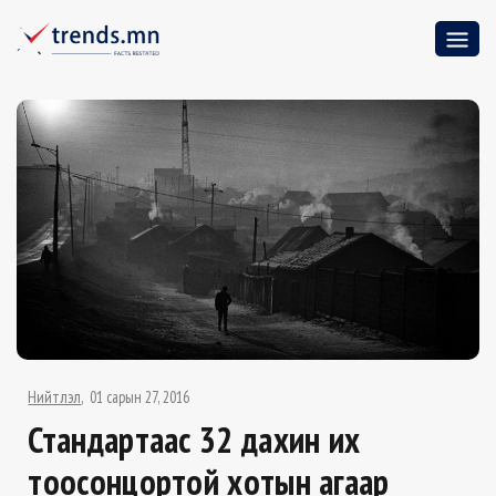
Нийтлэл
01 сарын 27, 2016
Стандартаас 32 дахин их
тоосонцортой хотын агаар