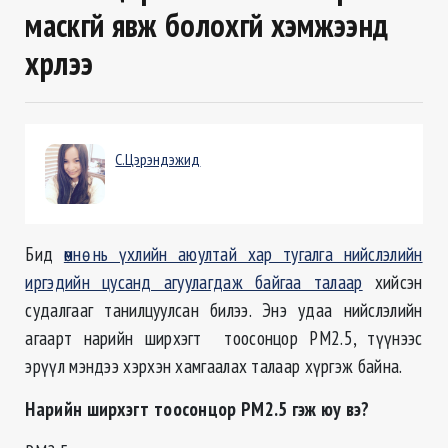
маскгүй явж болохгүй хэмжээнд
хүрлээ
С.Цэрэндэжид
Бид
өмнө нь үхлийн аюултай хар тугалга нийслэлийн
иргэдийн цусанд агуулагдаж байгаа талаар
хийсэн
судалгааг танилцуулсан билээ. Энэ удаа нийслэлийн
агаарт нарийн ширхэгт тоосонцор РМ2.5, түүнээс
эрүүл мэндээ хэрхэн хамгаалах талаар хүргэж байна.
Нарийн ширхэгт тоосонцор РМ2.5 гэж юу вэ?