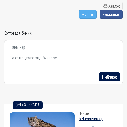
Хэвлэх
Жиргэх
Хуваалцах
Сэтгэгдэл бичих
Example textarea
Нийтлэх
ӨМНӨХ НИЙТЛЭЛ
Нийтлэл
Б.Наминчимэд