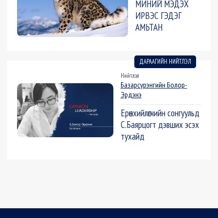
МИНИЙ МЭДЭХ
ИРВЭС ГЭДЭГ
АМЬТАН
ДАРААГИЙН НИЙТЛЭЛ
Нийтлэл
Базарсүрэнгийн Болор-
Эрдэнэ
Ерөнхийлөгчийн сонгуульд
С.Баярцогт дэвших эсэх
тухайд