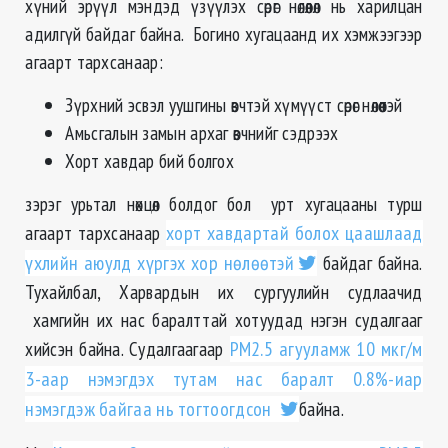
хүний эрүүл мэндэд үзүүлэх сөрөг нөлөөлөл нь харилцан
адилгүй байдаг байна. Богино хугацаанд их хэмжээгээр
агаарт тархсанаар:
Зүрхний эсвэл уушгины өвчтэй хүмүүст сөрөг нөлөөтэй
Амьсгалын замын архаг өвчнийг сэдрээх
Хорт хавдар бий болгох
зэрэг урьтал нөхцөл болдог бол
урт хугацааны турш
агаарт тархсанаар
хорт хавдартай болох цаашлаад
үхлийн аюулд хүргэх хор нөлөөтэй
байдаг байна.
Тухайлбал, Харвардын их сургуулийн судлаачид
хамгийн их нас
баралттай
хотуудад нэгэн судалгааг
хийсэн байна. Судалгаагаар
PM2.5 агууламж 10
мкг
/м
3-аар нэмэгдэх тутам нас
баралт
0.8%-
иар
нэмэгдэж байгаа нь тогтоогдсон
байна.