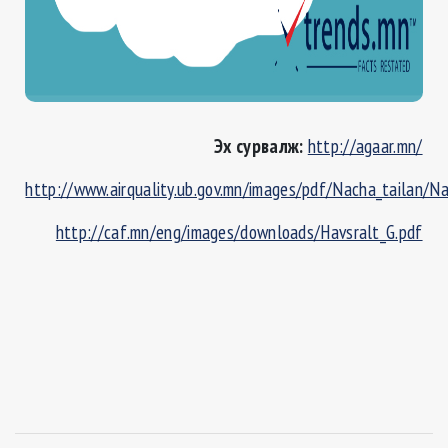
Эх сурвалж:
http://agaar.mn/
http://www.airquality.ub.gov.mn/images/pdf/Nacha_tailan/N
http://caf.mn/eng/images/downloads/Havsralt_G.pdf