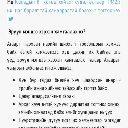
Мөн
Канадын 8 хотод хийсэн судалгаагаар PM2.5
нь нас
баралттай
хамааралтай болохыг тогтоожээ.
Эрүүл мэндээ хэрхэн хамгаалах вэ?
Агаарт тархсан нарийн ширхэгт тоосонцрын хэмжээ
байх ёстой хэмжээнээс хэд дахин их байгаа энэ
үед эрүүл мэндээ хэрхэн хамгаалах талаар Агаарын
чанарын албанаас ингэж зөвлөжээ.
Хүн бүр гадаа биеийн хүч шаардсан ямар ч
төрлийн ажил хийхээс зайлсхийх гэртээ байх
Цэвэр агаар, салхинд гарах
А
рхаг
хууч өвчтэй хүмүүс даралтаа тогтмол хянах,
эмчийн хяналтад байж эмийг хугацаанд нь уух
Нүүрстөрөгчийн дутуу исэл их хэмжээгээр гаргадаг
эх үүсвэр (тухайлбал
автозам
)-
ээс
хол байх