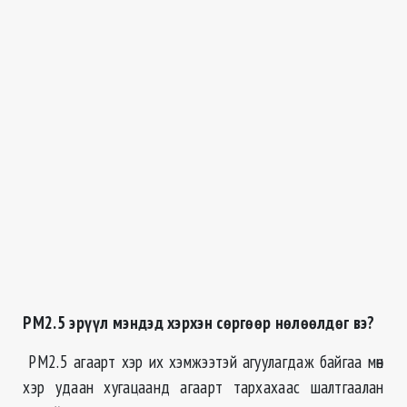
РМ2.5 эрүүл мэндэд хэрхэн сөргөөр нөлөөлдөг вэ?
РМ2.5 агаарт
хэр
их хэмжээтэй агуулагдаж байгаа мөн
хэр
удаан хугацаанд агаарт тархахаас шалтгаалан