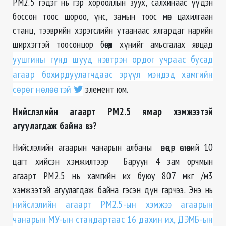
PM2.5 гэдэг нь гэр хорооллын зуух, салхинаас үүдэн
боссон тоос шороо, үнс, замын тоос мөн цахилгаан
станц, тээврийн хэрэгслийн утаанаас ялгардаг нарийн
ширхэгтэй тоосонцор бөгөөд хүнийг амьсгалах явцад
уушгины гүнд шууд нэвтрэн ордог учраас бусад
агаар бохирдуулагчдаас эрүүл мэндэд хамгийн
сөрөг нөлөөтэй
элемент юм.
Нийслэлийн агаарт РМ2.5 ямар хэмжээтэй
агуулагдаж байна вэ?
Нийслэлийн агаарын чанарын албаны өнөөдөр өглөөний 10
цагт хийсэн хэмжилтээр Баруун 4 зам орчмын
агаарт РМ2.5 нь хамгийн их буюу 807
мкг
/м3
хэмжээтэй агуулагдаж байна гэсэн дүн гарчээ. Энэ нь
нийслэлийн агаарт РМ2.5-ын хэмжээ
агаарын
чанарын МУ-ын стандартаас 16 дахин их, ДЭМБ-ын