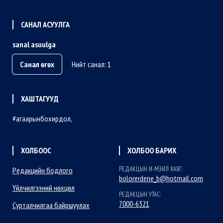
САНАЛ АСУУЛГА
sanal asuulga
Санал өгөх
Нийт санал: 1
ХАШТАГУУД
агаарынбохирдол
ХОЛБООС
ХОЛБОО БАРИХ
РЕДАКЦЫН И-МЭИЛ ХАЯГ:
Редакцийн бодлого
bolorerdene_b@hotmail.com
Үйлчилгээний нөхцөл
РЕДАКЦЫН УТАС:
7000-6321
Сурталчилгаа байршуулах