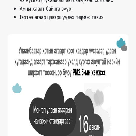
Амны хаалт байнга зүүх
Гэртээ агаар цэвэршүүлэх төхөөрөмж тавих