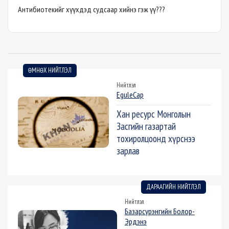
Антибиотекийг хүүхдэд судсаар хийнэ гэж үү???
ӨМНӨХ НИЙТЛЭЛ
Нийтлэл
EguleCap
Хан ресурс Монголын
Засгийн газартай
тохиролцоонд хүрснээ
зарлав
ДАРААГИЙН НИЙТЛЭЛ
Нийтлэл
Базарсүрэнгийн Болор-
Эрдэнэ