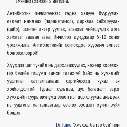
эмчилнэ) хэмээн 3 ангилна.
Антибиотик эмчилгээнээс гадна халуун бууруулах,
өвдөлт намдаах (парацетамол), дархлаа сайжруулах
(цайр), шингэн ихээр уулгах, агаарыг чийгшүүлэх арга
хэмжээг заавал авна. Эмчилгээ дунджаар 5-10 хоног
үргэлжилнэ. Антибиотикийг сонгохдоо хуурамч эмнээс
болгоожлоорой!
Хүүхдээ цаг тухайд нь дархлаажуулах, хөхөөр хооллох,
гэр бүлийн гишүүд тамхи татахгүй байх нь хүүхдийг
уушгины хатгалгаанаас сэргийлэхэд чухал ач
холбогдолтой. Тураал, сульдаа, цус багадалт зэрэг
хүүхдийн суурь өвчнүүд болон нэг дор олуулаа амьдрах
нь уушгины хатгалгаагаар өвчлөх эрсдэлт хүчин зүйл
болдог.
Dr.Tume
"Хүүхэд ба гэр бүл" ном