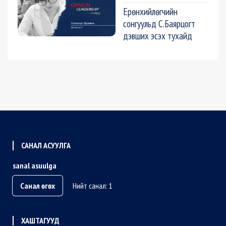
Ерөнхийлөгчийн
сонгуульд С.Баярцогт
дэвших эсэх тухайд
САНАЛ АСУУЛГА
sanal asuulga
Санал өгөх
Нийт санал: 1
ХАШТАГУУД