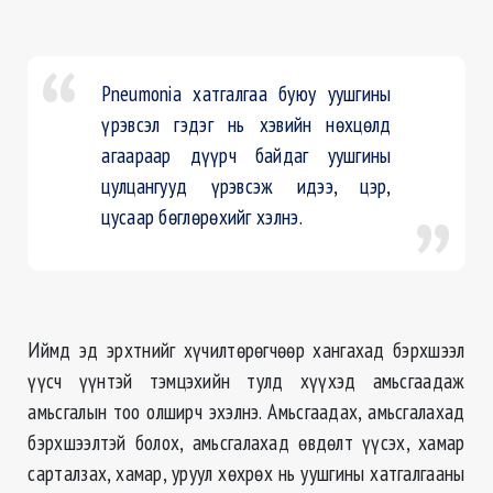
Pneumonia хатгалгаа буюу уушгины
үрэвсэл гэдэг нь хэвийн нөхцөлд
агаараар дүүрч байдаг уушгины
цулцангууд үрэвсэж идээ, цэр,
цусаар бөглөрөхийг хэлнэ.
Иймд эд эрхтнийг хүчилтөрөгчөөр хангахад бэрхшээл
үүсч үүнтэй тэмцэхийн тулд хүүхэд амьсгаадаж
амьсгалын тоо олширч эхэлнэ. Амьсгаадах, амьсгалахад
бэрхшээлтэй болох, амьсгалахад өвдөлт үүсэх, хамар
сарталзах, хамар, уруул хөхрөх нь уушгины хатгалгааны