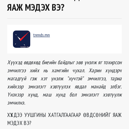
ЯАЖ МЭДЭХ ВЭ?
trends.mn
Хүүхэд өвдөхөд биеийн байдлыг зөв үнэлж яг тохирсон
эмчилгээ хийх нь хамгийн чухал. Харин хүндэрч
магадгүй гэж хэт үнэлж "хүчтэй" эмчилгээ, тариа
хийхээр эмнэлэгт хэвтүүлэх явдал манайд элбэг.
Үнэхээр хүнд, маш хүнд бол эмнэлэгт хэвтүүлж
эмчилнэ.
ХҮҮХДЭЭ УУШГИНЫ ХАТГАЛГААГААР ӨВДСӨНИЙГ ЯАЖ
МЭДЭХ ВЭ?