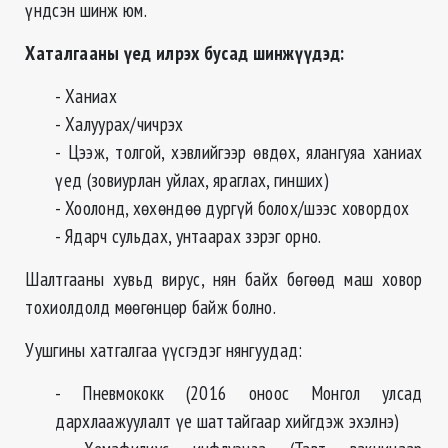
үндсэн шинж юм.
Хаталгааны үед илрэх бусад шинжүүдэд:
- Ханиах
- Халуурах/чичрэх
- Цээж, толгой, хэвлийгээр өвдөх, ялангуяа ханиах
үед (зовиурлан уйлах, яраглах, гинших)
- Хоолонд, хөхөндөө дургүй болох/шээс ховордох
- Ядарч сульдах, унтаарах зэрэг орно.
Шалтгааны хувьд вирус, нян байх бөгөөд маш ховор
тохиолдолд мөөгөнцөр байж болно.
Уушгины хатгалгаа үүсгэдэг нянгуудад:
- Пневмококк (2016 оноос Монгол улсад
дархлаажуулалт үе шаттайгаар хийгдэж эхэлнэ)