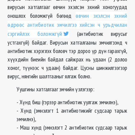
вирусын хатгалгааг өвчин эхэлсэн эхний хоногуудад
оношлох боломжгүй бөгөөд
өвчин эхэлсэн эхний
өдрөөс антибиотик эмчилгээ хийсэн ч урьдчилан
сэргийлэх боломжгүй
(антибиотик вирусыг
устгахгүй) байдаг. Вирусын хатгалгааны эмчилгээнд ч
антибиотик хэрэглэх боловч тэр дороо үр дүн гарахгүй,
хүүхдийн биеийн байдал сайжрах нь удаан (2 долоо
хоног, түүнээс ч удаан) байдаг. Цусны шинжилгээгээр
вирус, нянгийн шалтгааныг ялгаж болно.
Уушгины хатгалгааг эмчийн үзлэгээр:
- Хүнд биш (гэрээр антибиотик уулгаж эмчилнэ),
- Хүнд (эмнэлэгт 1 антибиотикийг судсаар тарьж
эмчилнэ),
- Маш хүнд (эмнэлэгт 2 антибиотик судсаар тарьж