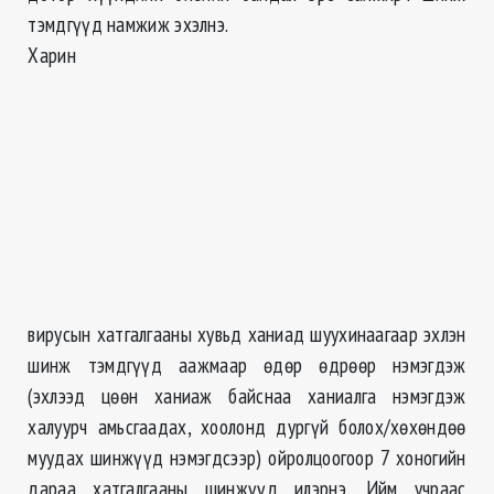
тэмдгүүд намжиж эхэлнэ.
Харин
вирусын хатгалгааны хувьд ханиад шуухинаагаар эхлэн
шинж тэмдгүүд аажмаар өдөр өдрөөр нэмэгдэж
(эхлээд цөөн ханиаж байснаа ханиалга нэмэгдэж
халуурч амьсгаадах, хоолонд дургүй болох/хөхөндөө
муудах шинжүүд нэмэгдсээр) ойролцоогоор 7 хоногийн
дараа хатгалгааны шинжүүд илэрнэ. Ийм учраас