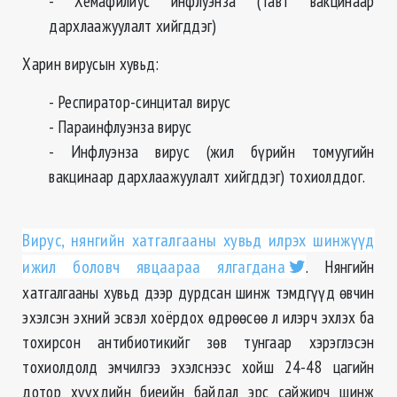
- Хемафилиус инфлуэнза (Тавт вакцинаар
дархлаажуулалт хийгддэг)
Харин вирусын хувьд:
- Респиратор-синцитал вирус
- Параинфлуэнза вирус
- Инфлуэнза вирус (жил бүрийн томуугийн
вакцинаар дархлаажуулалт хийгддэг) тохиолддог.
Вирус, нянгийн хатгалгааны хувьд илрэх шинжүүд
ижил боловч явцаараа ялгагдана
. Нянгийн
хатгалгааны хувьд дээр дурдсан шинж тэмдгүүд өвчин
эхэлсэн эхний эсвэл хоёрдох өдрөөсөө л илэрч эхлэх ба
тохирсон антибиотикийг зөв тунгаар хэрэглэсэн
тохиолдолд эмчилгээ эхэлснээс хойш 24-48 цагийн
дотор хүүхдийн биеийн байдал эрс сайжирч шинж