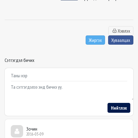
Хэвлэх
Жиргэх
Хуваалцах
Сэтгэгдэл бичих
Example textarea
Нийтлэх
Зочин
2016-03-09