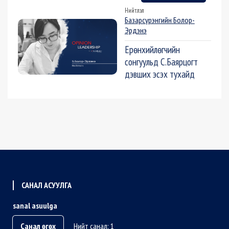
Нийтлэл
Базарсүрэнгийн Болор-
Эрдэнэ
Ерөнхийлөгчийн
сонгуульд С.Баярцогт
дэвших эсэх тухайд
САНАЛ АСУУЛГА
sanal asuulga
Санал өгөх
Нийт санал: 1