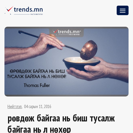
Нийтлэл
04 сарын 11, 2016
Өрөвдөж байгаа нь биш тусалж
байгаа нь л нөхөр