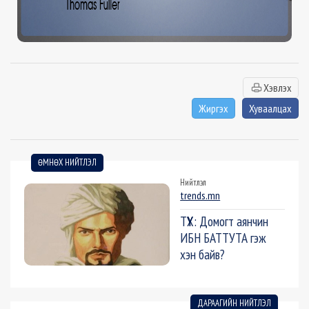
Хэвлэх
Жиргэх
Хуваалцах
ӨМНӨХ НИЙТЛЭЛ
Нийтлэл
trends.mn
ТҮҮХ: Домогт аянчин
ИБН БАТТУТА гэж
хэн байв?
ДАРААГИЙН НИЙТЛЭЛ