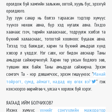
оролдож буй хамгийн зальжин, овтой, хууль бус, эрээгүй
оролдлого.
Зуу зуун саяар нь бэлгээ тараасан тэдгээр хүмүүс
түүнээ нөхөж авна, бүр хэд нугалж авна. Гэхдээ
хаанаас гээч, төрийн халааснаас, тодруулж хэлбэл та
бүхний халааснаас, тогоотой хоолноос буцааж авна.
Тэгээд тэд баяждаг, харин та бүхний амьдрал хүнд
хэвээр л үлддэг. Нэг савх, нэг бидон авснаар Таны
амьдрал сайжирчихгүй. Харин төр улсын бодлого зөв,
түвшин явж байж Таны амьдрал сайжирна. Эрхэм
сонгогч Та - нэр дэвшигчээс, эрхэм гишүүнээс "
Манай
тойрогт, сумд, аймагт, надад юу өгөх вэ?
" гэж
нэхснээрээ өөрийгөө ч, улсаа ч хорлож буй хэрэг.
ЯАГААД ИЙМ БОЛЧИХОВ?
Ихэнх хүмүүс
үүнийг сонгуулийн мажоратор