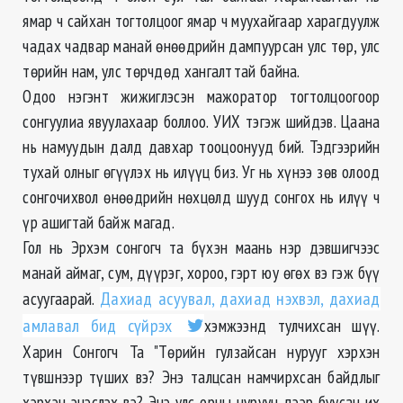
ямар ч сайхан тогтолцоог ямар ч муухайгаар харагдуулж
чадах чадвар манай өнөөдрийн дампуурсан улс төр, улс
төрийн нам, улс төрчдөд хангалттай байна.
Одоо нэгэнт жижиглэсэн мажоратор тогтолцоогоор
сонгуулиа явуулахаар боллоо. УИХ тэгэж шийдэв. Цаана
нь намуудын далд давхар тооцоонууд бий. Тэдгээрийн
тухай олныг өгүүлэх нь илүүц биз. Уг нь хүнээ зөв олоод
сонгочихвол өнөөдрийн нөхцөлд шууд сонгох нь илүү ч
үр ашигтай байж магад.
Гол нь Эрхэм сонгогч та бүхэн маань нэр дэвшигчээс
манай аймаг, сум, дүүрэг, хороо, гэрт юу өгөх вэ гэж бүү
асуугаарай.
Дахиад асуувал, дахиад нэхвэл, дахиад
амлавал бид сүйрэх
хэмжээнд тулчихсан шүү.
Харин Сонгогч Та "Төрийн гулзайсан нурууг хэрхэн
түвшнээр түших вэ? Энэ талцсан намчирхсан байдлыг
хэрхэн эцэслэх вэ? Энэ улс орны нуруун дээр буусан их