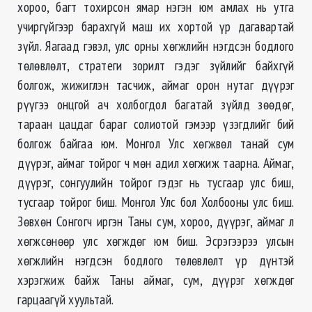
хороо, багт тохирсон ямар нэгэн юм амлах нь утга
учиргүйгээр барахгүй маш их хортой үр дагавартай
зүйл. Яагаад гэвэл, улс орны хөгжлийн нэгдсэн бодлого
төлөвлөлт, стратеги зорилт гэдэг зүйлийг байхгүй
болгож, жижиглэн тасчиж, аймаг орон нутаг дүүрэг
рүүгээ онцгой ач холбогдол багатай зүйлд зөөдөг,
тараан цацдаг бараг солиотой гэмээр үзэгдлийг бий
болгож байгаа юм. Монгол Улс хөгжвөл танай сум
дүүрэг, аймаг тойрог ч мөн адил хөгжиж таарна. Аймаг,
дүүрэг, сонгуулийн тойрог гэдэг нь тусгаар улс биш,
тусгаар тойрог биш. Монгол Улс бол Холбооны улс биш.
Зөвхөн Сонгогч иргэн Таны сум, хороо, дүүрэг, аймаг л
хөгжсөнөөр улс хөгждөг юм биш. Эсрэгээрээ улсын
хөгжлийн нэгдсэн бодлого төлөвлөлт үр дүнтэй
хэрэгжиж байж Таны аймаг, сум, дүүрэг хөгждөг
гарцаагүй хуультай.