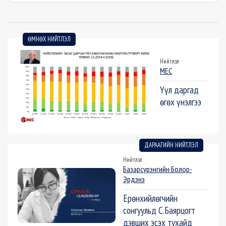
ӨМНӨХ НИЙТЛЭЛ
Нийтлэл
MEC
Үүл даргад
өгөх үнэлгээ
ДАРААГИЙН НИЙТЛЭЛ
Нийтлэл
Базарсүрэнгийн Болор-
Эрдэнэ
Ерөнхийлөгчийн
сонгуульд С.Баярцогт
дэвших эсэх тухайд