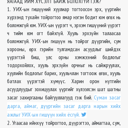
ЯАГААД ИЙМ ХҮСЭЛТ БАЙЖ БОЛОХГҮЙ ГЭЖ?
1. УИХ-ын гишүүний хуулиар тогтоосон эрх, үүргийн
хүрээнд тухайн тойрогтоо ямар нэгэн бодит юм өгөх нь
боломжгүй юм. УИХ-ын үүрэгт ч, эрхэм гишүүний үүрэгт
ч тийм юм огт байхгүй. Хууль эрхзүйн талаасаа
боломжгүй. УИХ-ын гишүүн нь тойрог дүүргийн, сум
хорооны, өрх гэрийн тулгамдсан асуудлыг шийдэх
үүрэгтэй биш, улс орны хэмжээний бодлогыг
тодорхойлох, хууль эрхзүйн орчныг нь сайжруулах,
хуулийн бодлогыг барих, хуульчлан тогтоож өгөх, хууль
батлах үүрэгтэй хүмүүс. Харин орон нутгийн
асуудлуудыг зохицуулах үүргийг хүлээлсэн шат шатны
засаг захиргааны байгууллагууд гэж бий.
Суман засаг
дарга, аймаг, дүүргийн засаг дарга нарын хийх
ажлыг УИХ-ын гишүүн хийх ёсгүй.
2. Угаасаа ийнхүү тойрогтоо, дүүрэгтээ, аймагтаа, сум,