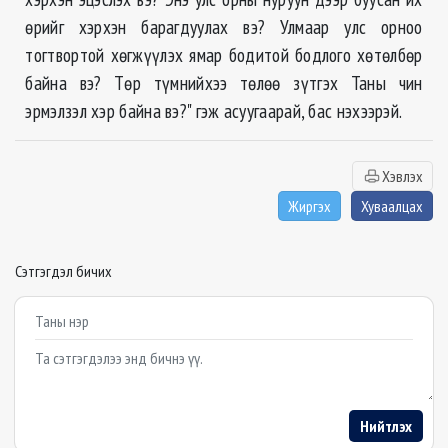
өрийг хэрхэн барагдуулах вэ? Улмаар улс орноо
тогтвортой хөгжүүлэх ямар бодитой бодлого хөтөлбөр
байна вэ? Төр түмнийхээ төлөө зүтгэх Таны чин
эрмэлзэл хэр байна вэ?" гэж асуугаарай, бас нэхээрэй.
Хэвлэх
Жиргэх
Хуваалцах
Сэтгэгдэл бичих
Example textarea
Нийтлэх