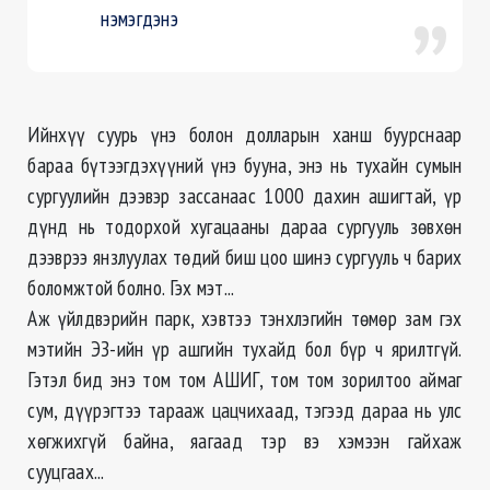
нэмэгдэнэ
Ийнхүү суурь үнэ болон долларын ханш буурснаар
бараа бүтээгдэхүүний үнэ бууна, энэ нь тухайн сумын
сургуулийн дээвэр зассанаас 1000 дахин ашигтай, үр
дүнд нь тодорхой хугацааны дараа сургууль зөвхөн
дээврээ янзлуулах төдий биш цоо шинэ сургууль ч барих
боломжтой болно. Гэх мэт...
Аж үйлдвэрийн парк, хэвтээ тэнхлэгийн төмөр зам гэх
мэтийн ЭЗ-ийн үр ашгийн тухайд бол бүр ч ярилтгүй.
Гэтэл бид энэ том том АШИГ, том том зорилтоо аймаг
сум, дүүрэгтээ тарааж цацчихаад, тэгээд дараа нь улс
хөгжихгүй байна, яагаад тэр вэ хэмээн гайхаж
сууцгаах...