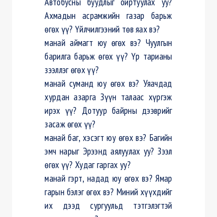
Автобусны буудлыг ойртуулах уу?
Ахмадын асрамжийн газар барьж
өгөх үү? Үйлчилгээний төв яах вэ?
манай аймагт юу өгөх вэ? Чуулгын
барилга барьж өгөх үү? Үр тарианы
зээллэг өгөх үү?
манай суманд юу өгөх вэ? Уяачдад
хурдан азарга Зүүн талаас хүргэж
ирэх үү? Дотуур байрны дээврийг
засаж өгөх үү?
манай баг, хэсэгт юу өгөх вэ? Багийн
эмч нарыг Эрээнд аялуулах уу? Зээл
өгөх үү? Худаг гаргах уу?
манай гэрт, надад юу өгөх вэ? Ямар
гарын бэлэг өгөх вэ? Миний хүүхдийг
их дээд сургуульд тэтгэлэгтэй