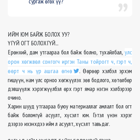
сургаж өгөх үү?
ИЙМ ЮМ БАЙЖ БОЛОХ УУ?
ҮГҮЙ ОГТ БОЛОХГҮЙ...
Ерөнхий, дам утгаараа бол байж болно, тухайлбал,
улс
орон хөгжвөл сонгогч иргэн Таны тойрогт ч, гэрт ч,
өөрт ч нь үр ашгаа өгнө
. Өөрөөр хэлбэл эрхэм
гишүүн, нам улс орноо хөгжүүлэх зөв бодлого, хөтөлбөр
дэвшүүлж хэрэгжүүлбэл өрх гэрт ямар нэгэн хэлбэрээр
очино.
Харин шууд утгаараа буюу материаллаг амлалт бол огт
байж боломгүй асуулт, хүсэлт юм. Гэтэл үнэн хэрэг
дээрээ ихэнхдээ ийм л асуулт, хүсэлт тавьдаг.