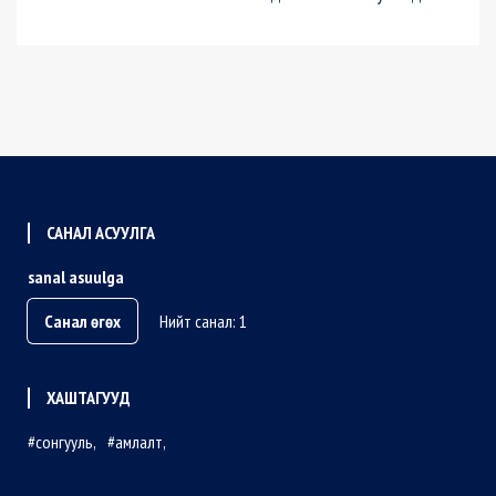
САНАЛ АСУУЛГА
sanal asuulga
Санал өгөх
Нийт санал: 1
ХАШТАГУУД
сонгууль
амлалт