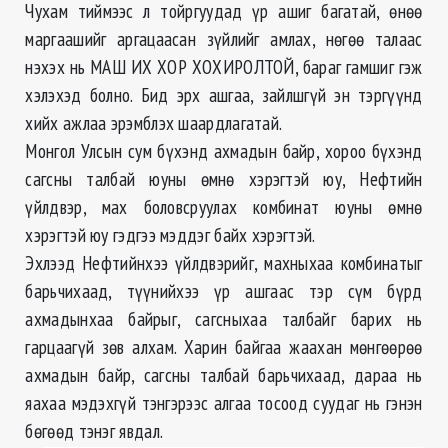
Чухам тиймээс л тойргуудад үр ашиг багатай, өнөө
маргаашийг аргацаасан зүйлийг амлах, нөгөө талаас
нэхэх нь МАШ ИХ ХОР ХОХИРОЛТОЙ, бараг гамшиг гэж
хэлэхэд болно. Бид эрх ашгаа, зайлшгүй эн тэргүүнд
хийх ажлаа эрэмблэх шаардлагатай.
Монгол Улсын сум бүхэнд ахмадын байр, хороо бүхэнд
сагсны талбай юуны өмнө хэрэгтэй юу, Нефтийн
үйлдвэр, мах боловсруулах комбинат юуны өмнө
хэрэгтэй юу гэдгээ мэддэг байх хэрэгтэй.
Эхлээд Нефтийнхээ үйлдвэрийг, махныхаа комбинатыг
барьчихаад, түүнийхээ үр ашгаас тэр сүм бүрд
ахмадынхаа байрыг, сагсныхаа талбайг барих нь
гарцаагүй зөв алхам. Харин байгаа жаахан мөнгөөрөө
ахмадын байр, сагсны талбай барьчихаад, дараа нь
яахаа мэдэхгүй тэнгэрээс алгаа тосоод суудаг нь гэнэн
бөгөөд тэнэг явдал.