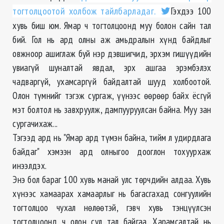
тогтолцоотой холбож тайлбарладаг.
Гэхдээ 100
хувь биш юм. Ямар ч тогтолцоонд муу болон сайн тал
бий. Гол нь ард олны аж амьдралын хүнд байдлыг
овжноор ашиглаж буй нэр дэвшигчид, эрхэм гишүүдийн
увиагүй шуналтай явдал, эрх ашгаа эрэмбэлэх
чадваргүй, ухамсаргүй байдалтай шууд холбоотой.
Олон түмнийг тэгэж сургаж, үүнээс өөрөөр байх ёсгүй
мэт болтол нь завхруулж, дампууруулсан байна. Муу зан
сургачихаж...
Тэгээд ард нь "Ямар ард түмэн байна, тийм л удирдлага
байдаг" хэмээн ард олныгоо дооглон тохуурхаж
инээлдэх.
Энэ бол бараг 100 хувь манай улс төрчдийн алдаа. Хувь
хүнээс хамаарах хамаарлыг нь багасгахад сонгуулийн
тогтолцоо чухал нөлөөтэй, гэвч хувь тэнцүүлсэн
тогтолцоонд ч олон сул тал байгаа. Харамсалтай нь