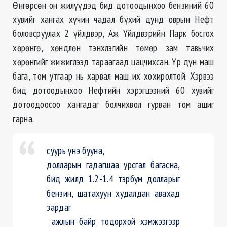
Өнгөрсөн он жилүүдэд бид дотоодынхоо бензиний 60
хувийг хангах хүчин чадал бүхий дунд оврын Нефт
боловсруулах 2 үйлдвэр, Аж Үйлдвэрийн Парк босгох
хөрөнгө, хөндлөн тэнхлэгийн төмөр зам тавьчих
хөрөнгийг жижиглээд тараагаад цацчихсан. Үр дүн маш
бага, том утгаар нь харвал маш их хохиролтой. Хэрвээ
бид дотоодынхоо Нефтийн хэрэгцээний 60 хувийг
дотоодоосоо хангадаг болчихвол гурван том ашиг
гарна.
суурь үнэ бууна,
долларын гадагшаа урсгал багасна,
бид жилд 1.2-1.4 тэрбум долларыг
бензин, шатахуун худалдан авахад
зардаг
ажлын байр тодорхой хэмжээгээр