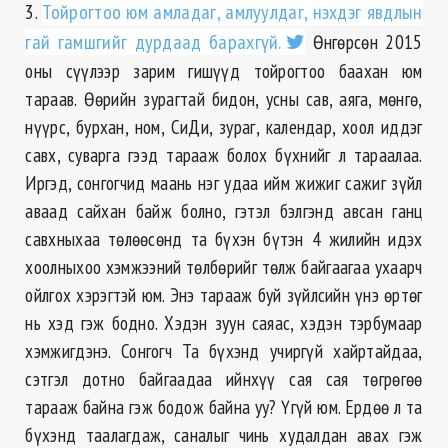
3.
Тойрогтоо юм амладаг, амлуулдаг, нэхдэг явдлын
гай гамшгийг дурдаад барахгүй.
Өнгөрсөн 2015
оны сүүлээр зарим гишүүд тойрогтоо баахан юм
тараав. Өөрийн зурагтай бидон, усны сав, аяга, мөнгө,
нүүрс, бурхан, ном, СиДи, зураг, календар, хоол иддэг
савх, суварга гээд тарааж болох бүхнийг л тараалаа.
Иргэд, сонгогчид маань нэг удаа ийм жижиг сажиг зүйл
аваад сайхан байж болно, гэтэл бэлгэнд авсан ганц
савхныхаа төлөөсөнд та бүхэн бүтэн 4 жилийн идэх
хоолныхоо хэмжээний төлбөрийг төлж байгаагаа ухаарч
ойлгох хэрэгтэй юм. Энэ тарааж буй зүйлсийн үнэ өртөг
нь хэд гэж бодно. Хэдэн зуун саяас, хэдэн тэрбумаар
хэмжигдэнэ. Сонгогч Та бүхэнд учиргүй хайртайдаа,
сэтгэл дотно байгаадаа ийнхүү сая сая төгрөгөө
тарааж байна гэж бодож байна уу? Үгүй юм. Ердөө л та
бүхэнд таалагдаж, саналыг чинь худалдан авах гэж