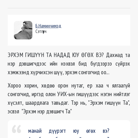
Б.Наминчимэд
Сэтгүүлч
ЭРХЭМ ГИШҮҮН ТА НАДАД ЮУ ӨГӨХ ВЭ? Дахиад та
нэр дэвшигчдээс ийн нэхвэл бид бүгдээрээ сүйрэх
хэмжээнд хүрчихсэн шүү, эрхэм сонгогчид оо...
Хороо хорин, хөдөө орон нутаг, ер хаа ч ялгаагүй
сонгогчид, иргэд олон УИХ-ын гишүүдээс нэгэн нийтлэг
хүсэлт, шаардлага тавьдаг. Тэр нь, "Эрхэм гишүүн Та",
эсвэл "Эрхэм нэр дэвшигч Та"
манай дүүрэгт юу өгөх вэ?