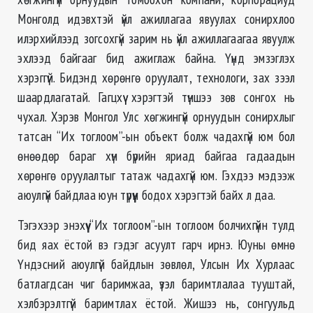
Монголд идэвхтэй үйл ажиллагаа явуулах сонирхлоо
илэрхийлээд зогсохгүй зарим нь үйл ажиллагаагаа явуулж
эхлээд байгааг бид ажиглаж байна. Үүнд эмзэглэх
хэрэггүй. Бидэнд хөрөнгө оруулалт, технологи, зах зээл
шаардлагатай. Гагцхүү хэрэгтэй түншээ зөв сонгох нь
чухал. Хэрэв Монгол Улс хөгжингүй орнуудын сонирхлыг
татсан “Их тоглоом”-ын объект болж чадахгүй юм бол
өнөөдөр бараг хүн бүрийн яриад байгаа гадаадын
хөрөнгө оруулалтыг татаж чадахгүй юм. Гэхдээ мэдээж
аюулгүй байдлаа юун түрүүн бодох хэрэгтэй байх л даа.
Тэгэхээр энэхүү “Их тоглоом”-ын тоглоом болчихгүйн тулд
бид яах ёстой вэ гэдэг асуулт гарч ирнэ. Юуны өмнө
Үндэсний аюулгүй байдлын зөвлөл, Улсын Их Хурлаас
батлагдсан чиг баримжаа, үзэл баримтлалаа тууштай,
хэлбэрэлтгүй баримтлах ёстой. Жишээ нь, сонгуульд