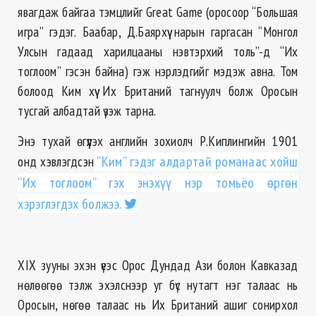
явагдаж байгаа тэмцлийг Great Game (оросоор “Большая
игра” гэдэг. Баабар, Д.Баярхүү нарын гаргасан “Монгол
Улсын гадаад харилцааны нэвтэрхий толь”-д “Их
тоглоом” гэсэн байна) гэж нэрлэдгийг мэдэж авна. Том
болоод Ким хүү Их Британий тагнуулч болж Оросын
тусгай албадтай үзэж тарна.
Энэ тухай өгүүлэх английн зохиолч Р.Киплингийн 1901
онд хэвлэгдсэн
“Ким” гэдэг алдартай романаас хойш
“Их тоглоом” гэх энэхүү нэр томьёо өргөн
хэрэглэгдэх болжээ.
ХIХ зууны эхэн үеэс Орос Дундад Ази болон Кавказад
нөлөөгөө тэлж эхэлснээр уг бүс нутагт нэг талаас нь
Оросын, нөгөө талаас нь Их Британий ашиг сонирхол