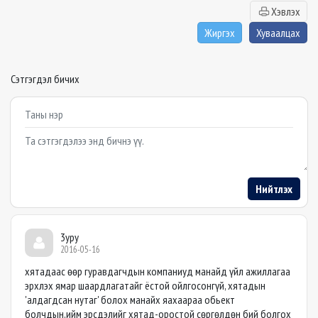
Хэвлэх
Жиргэх
Хуваалцах
Сэтгэгдэл бичих
Example textarea
Нийтлэх
3ypy
2016-05-16
хятадаас өөр гуравдагчдын компаниуд манайд үйл ажиллагаа
эрхлэх ямар шаардлагатайг ёстой ойлгосонгүй, хятадын
'алдагдсан нутаг' болох манайх яахаараа обьект
болчдын,ийм эрсдэлийг хятад-оростой сөргөлдөн бий болгох