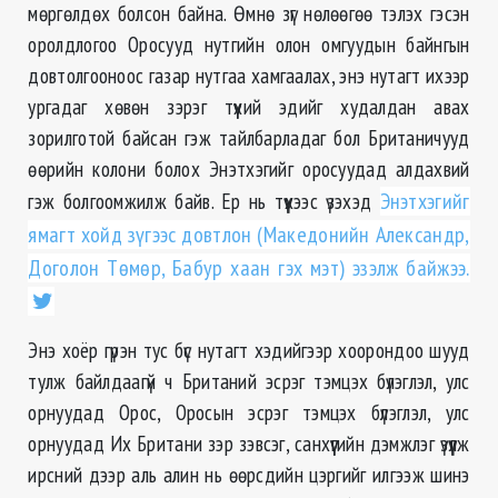
мөргөлдөх болсон байна. Өмнө зүг нөлөөгөө тэлэх гэсэн
оролдлогоо Оросууд нутгийн олон омгуудын байнгын
довтолгооноос газар нутгаа хамгаалах, энэ нутагт ихээр
ургадаг хөвөн зэрэг түүхий эдийг худалдан авах
зорилготой байсан гэж тайлбарладаг бол Британичууд
өөрийн колони болох Энэтхэгийг оросуудад алдахвий
гэж болгоомжилж байв. Ер нь түүхээс үзэхэд
Энэтхэгийг
ямагт хойд зүгээс довтлон (Македонийн Александр,
Доголон Төмөр, Бабур хаан гэх мэт) эзэлж байжээ.
Энэ хоёр гүрэн тус бүс нутагт хэдийгээр хоорондоо шууд
тулж байлдаагүй ч Британий эсрэг тэмцэх бүлэглэл, улс
орнуудад Орос, Оросын эсрэг тэмцэх бүлэглэл, улс
орнуудад Их Британи зэр зэвсэг, санхүүгийн дэмжлэг үзүүлж
ирсний дээр аль алин нь өөрсдийн цэргийг илгээж шинэ