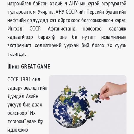
илэрхийлэл байсан хэдий ч АНУ-ын хүчтэй эсэргүүцэлтэй
тулгарсан юм. Учир нь, АНУ СССР-ийг Персийн булангийн
нефтийн ордуудад хэт ойртохоос болгоомжилсон хэрэг.
Ингээд СССР Афганистанд нөлөөгөө хадгалж
чадаагүйгээр барахгүй энэ бүс нутагт исламизмын
экстремист хөдөлгөөний уурхай бий болох эх суурь
тавигдав.
Шинэ
GREAT GAME
СССР 1991 онд
задарч зөвлөлтийн
Дундад Азийн
улсууд бие даах
болсноор “Их
тоглоом” улам бүр
идэвхжих