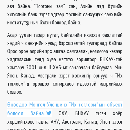
авч байна. “Торгоны зам” сан, Азийн дэд бүтцийн
хөгжлийн банк зэрэг эдгээр төслийг санхүүжүүлэх санхүүгийн
институтүүд нь ч бэлэн болоод байна.
Асар уудам газар нутаг, байгалийн ихээхэн баялагтай
хэдий ч санхүүгийн хувьд бэрхшээлтэй тулгараад байгаа
Орос орон өөрийн эрх ашгаа хамгаалах, нөлөөгөө хэвээр
хадгалахын тулд хүчээ нэгтгэх зорилгоор БНХАУ-тай
хамтарч 2001 онд ШХАБ-ыг санаачлан байгуулав. Мөн
Япон, Канад, Австрали зэрэг хөгжингүй орнууд ч “Их
тоглоом”-д оролцох сонирхлоо идэвхтэй илэрхийлэх
боллоо.
Өнөөдөр Монгол Улс шинэ “Их тоглоом”-ын объект
болоод байна.
ОХУ, БНХАУ гэсэн хоёр
хөршийнхөөс гадна АНУ, Австрали, Канад, Япон зэрэг
хөгжингүй орнуудын томоохон компани, корпорациуд