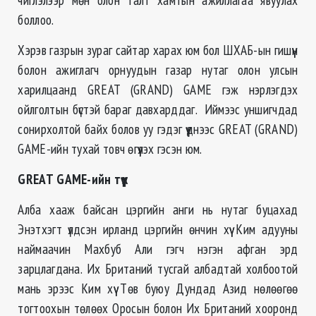
боллоо.
Хэрэв газрын зураг сайтар харах юм бол ШХАБ-ын гишүүн
болон ажиглагч орнуудын газар нутаг олон улсын
харилцаанд GREAT (GRAND) GAME гэж нэрлэгдэх
ойлголтын бүстэй бараг давхарддаг. Иймээс уншигчдад
сонирхолтой байх болов уу гэдэг үүднээс GREAT (GRAND)
GAME-ийн тухай товч өгүүлэх гэсэн юм.
GREAT
GAME
-ийн түүх
Алба хааж байсан цэргийн анги нь нутаг буцахад
Энэтхэгт үлдсэн ирланд цэргийн өнчин хүү Ким адууны
наймаачин Махбуб Али гэгч нэгэн афган эрд
зарцлагдана. Их Британий тусгай албадтай холбоотой
мань эрээс Ким хүү Төв буюу Дундад Азид нөлөөгөө
тогтоохын төлөөх Оросын болон Их Британий хооронд