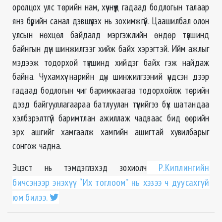
оролцох улс төрийн нам, хүчнүүд гадаад бодлогын талаар
янз бүрийн санал дэвшүүлэх нь зохимжгүй. Цаашилбал олон
улсын нөхцөл байдалд мэргэжлийн өндөр түвшинд
байнгын дүн шинжилгээг хийж байх хэрэгтэй. Ийм ажлыг
мэдээж тодорхой түвшинд хийдэг байх гэж найдаж
байна. Чухамхүү нарийн дүн шинжилгээний үндсэн дээр
гадаад бодлогын чиг баримжаагаа тодорхойлж төрийн
дээд байгууллагаараа батлуулан түүнийгээ бүх шатандаа
хэлбэрэлтгүй баримтлан ажиллаж чадваас бид өөрийн
эрх ашгийг хамгаалж хамгийн ашигтай хувилбарыг
сонгож чадна.
Эцэст нь тэмдэглэхэд зохиолч
Р.Киплингийн
бичсэнээр энэхүү “Их тоглоом” нь хэзээ ч дуусахгүй
юм билээ.