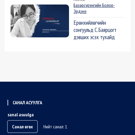
Базарсүрэнгийн Болор-
Эрдэнэ
Ерөнхийлөгчийн
сонгуульд С.Баярцогт
дэвших эсэх тухайд
САНАЛ АСУУЛГА
sanal asuulga
Санал өгөх
Нийт санал: 1