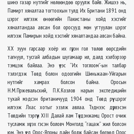
шинэ газар нутгийг нөлөөндөө оруулж байв. Жишээ нь,
Памирт хяналтаа тогтоохын тулд Их Британи 1891 онд
цэрэг илгээж өнөөгийн Пакистаны хойд хэсгийг
хяналтандаа авсан бол оросууд мөн угтуулан цэрэг
илгээж Памирын хойд хэсгийг хяналтандаа авсан байна.
ХХ зуун гарсаар хоёр их гүрэн гол төлөв өөрсдийн
тагнуул, тусгай албадын шугамаар ил, далд хэлбэрээр
тэмцэж байлаа. Энэ үеэс “Их тоглоом”-ын талбар
тэлэгдэж Төвд болон одоогийн Шиньжаан-Уйгарын
нутгийг хамрах болсон байна. Оросын
Н.М.Пржевальский, П.К.Козлов нарын экспедицийн
тухай мэдсэн британичууд 1904 онд Төвд рүү цэрэг
илгээж Лхас хотыг эзэлж авлаа. Тэднээс дүрвэсэн
Төвдийн тэргүүн ХIII Далай лам Түвдэнжамц Орост очиж
тусламж хүсэх гэсэн боловч Монголд “гацаж” жил болсон
юм. Энэ үед Орос-Японы дайн болж байсан бөгөөд Орос