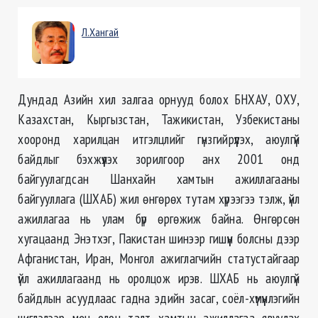
Л.Хангай
Дундад Азийн хил залгаа орнууд болох БНХАУ, ОХУ,
Казахстан, Кыргызстан, Тажикистан, Узбекистаны
хооронд харилцан итгэлцлийг гүнзгийрүүлэх, аюулгүй
байдлыг бэхжүүлэх зорилгоор анх 2001 онд
байгуулагдсан Шанхайн хамтын ажиллагааны
байгууллага (ШХАБ) жил өнгөрөх тутам хүрээгээ тэлж, үйл
ажиллагаа нь улам бүр өргөжиж байна. Өнгөрсөн
хугацаанд Энэтхэг, Пакистан шинээр гишүүн болсны дээр
Афганистан, Иран, Монгол ажиглагчийн статустайгаар
үйл ажиллагаанд нь оролцож ирэв. ШХАБ нь аюулгүй
байдлын асуудлаас гадна эдийн засаг, соёл-хүмүүнлэгийн
чиглэлээр мөн олон талт хамтын ажиллагаа явуулах