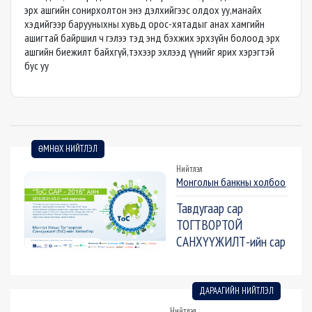
эрх ашгийн сонирхолтон энэ дэлхийгээс олдох уу,манайх
хэдийгээр барууныхны хувьд орос-хятадыг анах хамгийн
ашигтай байршил ч гэлээ тэд энд бэхжих эрхзүйн болоод эрх
ашгийн биежилт байхгүй,тэхээр эхлээд үүнийг ярих хэрэгтэй
бус уу
ӨМНӨХ НИЙТЛЭЛ
Нийтлэл
Монголын банкны холбоо
Тавдугаар сар
ТОГТВОРТОЙ
САНХҮҮЖИЛТ-ийн сар
ДАРААГИЙН НИЙТЛЭЛ
Нийтлэл