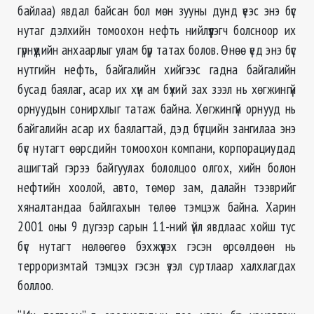
байлаа) явдал байсан бол мөн зууны дунд үеэс энэ бүс
нутаг дэлхийн томоохон нефть нийлүүлэгч болсноор их
гүрнүүдийн анхаарлыг улам бүр татах болов. Өнөө үед энэ бүс
нутгийн нефть, байгалийн хийгээс гадна байгалийн
бусад баялаг, асар их хүн ам бүхий зах зээл нь хөгжингүй
орнуудын сонирхлыг татаж байна. Хөгжингүй орнууд нь
байгалийн асар их баялагтай, дэд бүтцийн зангилаа энэ
бүс нутагт өөрсдийн томоохон компани, корпорациудад
ашигтай гэрээ байгуулах бололцоо олгох, хийн болон
нефтийн хоолой, авто, төмөр зам, далайн тээврийг
хяналтандаа байлгахын төлөө тэмцэж байна. Харин
2001 оны 9 дугээр сарын 11-ний үйл явдлаас хойш тус
бүс нутагт нөлөөгөө бэхжүүлэх гэсэн өрсөлдөөн нь
терроризмтай тэмцэх гэсэн үзэл суртлаар халхлагдах
боллоо.