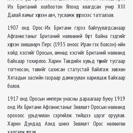
Их Британий холбоотон Японд ялагдсан учир XIII
Далай ламыг хүлээн авч, тусламж үзүүлэхээс татгалзав.
1907 онд Орос-Их Британи гэрээ байгуулагдсанаар
Афганистаныг Британий нөлөөний бүст байна гэдгийг
хүлээн зөвшөөрч Перс (1935 оноос Иран гэх болсон)-ийн
хойд хэсгийг Оросын, өмнөд хэсгийг Британий нөлөөнд
байхаар тохирлоо. Харин Төвдийн хувьд түүнийг тусгаар
тогтносон, төвийг сахисан статустай байлгаж зөвхөн
Хятадын засгийн газраар дамжуулан харилцаж байхаар
болов.
1917 онд Оросын импери унасны дараагаар буюу 1919
онд Их Британи Афганистаныг Зөвлөлт Оросын нөлөөнд
орохоос урьдчилан сэргийлж тийшээ цэрэг оруулав.
Харин Дундад Азид шинэ Зөвлөлт Орос нөлөөгөө
хадгалж үлдэв.