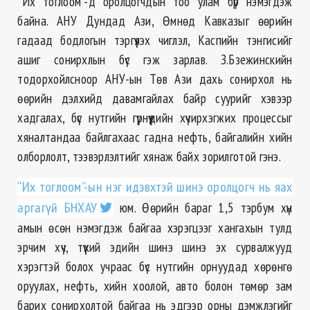
“Их тоглоом”-д оролцогчдын тоо улам бүр нэмэгдэж
байна. АНУ Дундад Ази, Өмнөд Кавказыг өөрийн
гадаад бодлогын тэргүүлэх чиглэл, Каспийн тэнгисийг
ашиг сонирхлын бүс гэж зарлав. З.Бзежинскийн
тодорхойлсноор АНУ-ын Төв Ази дахь сонирхол нь
өөрийн дэлхийд давамгайлах байр суурийг хэвээр
хадгалах, бүс нутгийн гүрнүүдийн хүчирхэгжих процессыг
хяналтандаа байлгахаас гадна нефть, байгалийн хийн
олборлолт, тээвэрлэлтийг хянаж байх зорилготой гэнэ.
“Их тоглоом”-ын нэг идэвхтэй шинэ оролцогч нь яах
аргагүй БНХАУ
юм. Өөрийн бараг 1,5 тэрбум хүн
амын өсөн нэмэгдэж байгаа хэрэгцээг хангахын тулд
эрчим хүч, түүхий эдийн шинэ шинэ эх сурвалжууд
хэрэгтэй болох учраас бүс нутгийн орнуудад хөрөнгө
оруулах, нефть, хийн хоолой, авто болон төмөр зам
барих сонирхолтой байгаа нь эдгээр орны дэмжлэгийг