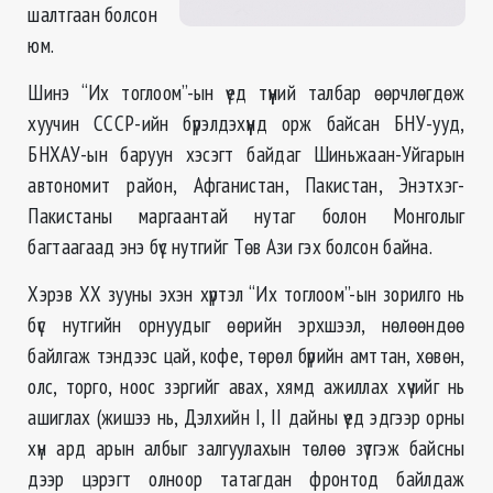
шалтгаан болсон
юм.
Шинэ “Их тоглоом”-ын үед түүний талбар өөрчлөгдөж
хуучин СССР-ийн бүрэлдэхүүнд орж байсан БНУ-ууд,
БНХАУ-ын баруун хэсэгт байдаг Шиньжаан-Уйгарын
автономит район, Афганистан, Пакистан, Энэтхэг-
Пакистаны маргаантай нутаг болон Монголыг
багтаагаад энэ бүс нутгийг Төв Ази гэх болсон байна.
Хэрэв ХХ зууны эхэн хүртэл “Их тоглоом”-ын зорилго нь
бүс нутгийн орнуудыг өөрийн эрхшээл, нөлөөндөө
байлгаж тэндээс цай, кофе, төрөл бүрийн амттан, хөвөн,
олс, торго, ноос зэргийг авах, хямд ажиллах хүчийг нь
ашиглах (жишээ нь, Дэлхийн I, II дайны үед эдгээр орны
хүн ард арын албыг залгуулахын төлөө зүтгэж байсны
дээр цэрэгт олноор татагдан фронтод байлдаж