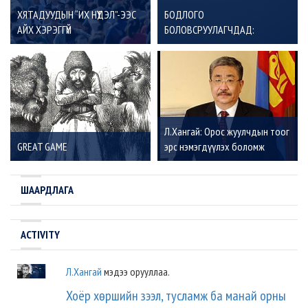
ХЯТАДУУДЫН “ИХ НҮҮДЭЛ”-ЭЭС
БОДЛОГО
АЙХ ХЭРЭГГҮЙ
БОЛОВСРУУЛАГЧДАД:
Утаанаас бүрэн ангижрах ганц
арга зам
Л.Хангай: Орос жуулчдын тоог
GREAT GAME
эрс нэмэгдүүлэх боломж
байна
ШААРДЛАГА
ACTIVITY
Л.Хангай
мэдээ орууллаа.
Хоёр хөршийн зээл, тусламж ба манай орны