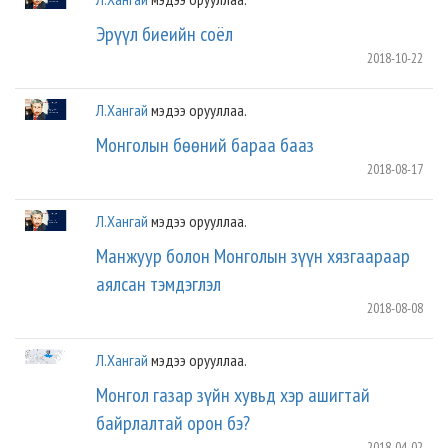
Эрүүл биеийн соёл
2018-10-22
Л.Хангай
мэдээ орууллаа.
Монголын бөөний бараа бааз
2018-08-17
Л.Хангай
мэдээ орууллаа.
Манжуур болон Монголын зүүн хязгаараар
аялсан тэмдэглэл
2018-08-08
Л.Хангай
мэдээ орууллаа.
Монгол газар зүйн хувьд хэр ашигтай
байрлалтай орон бэ?
2018-04-02