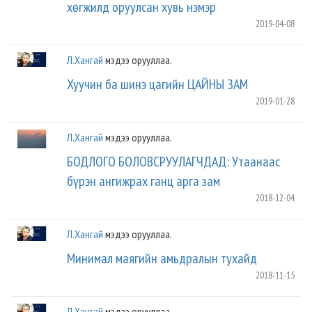
хөгжилд оруулсан хувь нэмэр
2019-04-08
Л.Хангай
мэдээ орууллаа.
Хуучин ба шинэ цагийн ЦАЙНЫ ЗАМ
2019-01-28
Л.Хангай
мэдээ орууллаа.
БОДЛОГО БОЛОВСРУУЛАГЧДАД: Утаанаас
бүрэн ангижрах ганц арга зам
2018-12-04
Л.Хангай
мэдээ орууллаа.
Минимал маягийн амьдралын тухайд
2018-11-15
Л.Хангай
мэдээ орууллаа.