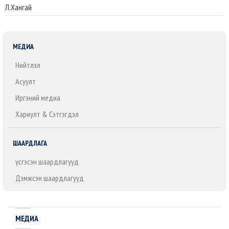
Л.Хангай
МЕДИА
Нийтлэл
Асуулт
Иргэний медиа
Хариулт & Сэтгэгдэл
ШААРДЛАГА
Үүсгэсэн шаардлагууд
Дэмжсэн шаардлагууд
МЕДИА