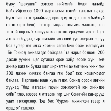
буюу “шёкунин” хэмээх нийгмийн бүлэг манайд
байхгүй(гэхээр 1000 дархныхаа нэгийг таньдаг нөхөр
бүгд биш гээд далийгаад ороод ирэв дээ, нэг ч байхгүй
гэсэн хэрэг биш). Тэнэгэр талдаа том амь маллаж, тоо
толгойгоор нь 5 хошуу малаа өсгөж үржүүлж ирсэн. Гарт
атгасан будаа, сар шинийн идээний ууц хоёрын зөрүү
бол зүгээр нэг идэх хоолны ялгаа биш байж магадгүйн.
Би Токиод ажилладаг байхдаа “та нарыг бодвол 200
дахин уужим цаг хугацаа орон зайд өссөн хүн, энэ
аймар цагаан будаа шиг ширхэгтэй ажлыг чинь хийх гэж
200 дахин хичээж байгаа гэж бод” гэж хошигнодог
байлаа. Наргианы наян хувь гэдэг. Сонид орсон ангийн
хүүхэд “бид атгасан гарын хэмжээтэй юм хийхдээ
сайн” гэнэ, нээрээ л атгасан гар шиг Сонигийн камерууд
улам төгсөрсөөр. Тэд бас "бурхан жижигхэн газар л
оршдог" гэлцэнэ.