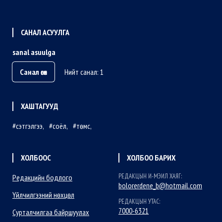
САНАЛ АСУУЛГА
sanal asuulga
Санал өгөх
Нийт санал: 1
ХАШТАГУУД
сэтгэлгээ
соёл
төмс
ХОЛБООС
ХОЛБОО БАРИХ
РЕДАКЦЫН И-МЭИЛ ХАЯГ:
Редакцийн бодлого
bolorerdene_b@hotmail.com
Үйлчилгээний нөхцөл
РЕДАКЦЫН УТАС:
7000-6321
Сурталчилгаа байршуулах