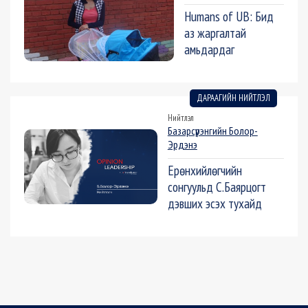
Humans of UB: Бид
аз жаргалтай
амьдардаг
ДАРААГИЙН НИЙТЛЭЛ
Нийтлэл
Базарсүрэнгийн Болор-
Эрдэнэ
Ерөнхийлөгчийн
сонгуульд С.Баярцогт
дэвших эсэх тухайд