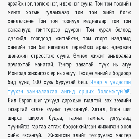
ярвайж нэг, тоглож нэг, идэж нэг сууна. Том том төслийн
мөнгө хотын гудамжаар том том жийп болж
хөндөлсөнө. Том том тоонууд медиагаар, том том
санаанууд твиттерээр дүүрэн. Том хурал болоод
дэлхийд тоогдоод жигтэйхэн, том спорт наадамд
хамгийн том баг илгээгээд тэрнийхээ араас өдөржин
шөнөжин стресстэж сууна. Өмнөх жижиг амьдралаа
арчлахтай манатай. Тэнгэр заяатай, түүх нь агуу
Монголд жижигрэх ер нь хэцүү. Гэхдээ миний л бодлоор
бид үүнд 100 хувь буруутай биш.
Ямар ч үндэстэн
түүхэн замналаасаа ангид орших боломжгүй
.
Бид Европ шиг урчууд дархдын гилдтэй, зах зээлийн
газартай хэдэн зууныг туулсангүй. Хятад, Япон шиг
ширхэг ширхэг будаа, тариаг гамнаж ургуулаад
түүнийгээ гартаа атгаж бөөрөнхийлсөн жижигхэн хоол
хийж явсангүй. Жижигхэн эдийг төгсрүүлэх мастер