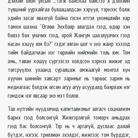
дэлхий олон улсын ...тэгж байснаа байсгээ л дэлхийн
түвшний уурхайгаа булаацалдсан хэрүүл, тэрнээс болж
эдийн засаг явахгүй байна гэсэн итгэл үнэмшлийн хар
тамхи шахна. “Өглөө Энхбаяр ялагдах гээд, өдөр хэн
билээ бөх уначих гээд, орой Жангум цаазлуулчих гээд
яасан хэцүү юм бэ?” гэдэг явган шог ч энэ жанр хэзээд
тийм байдагчлан нэг төрлийн нийгмийн толь юм. Том
амь, таван хошуу сүргээсээ холдсон хэрнээ жижиг эд
төгсрүүлэх ухаанд суралцаж амжаагүй монгол хүн
хуучин шинийн завсарт заримыг нь төрөөс зарим нь
медиагаас бэлдэж өгсөн агуу агуу асуудалд баярлаж нэг
гомдож нэг явсаар энэ мэт болов.
Тал нутгийн нүүдэлчид капитализмыг алгасч социализм
барих гээд болсонгүй. Жижгэрэлгүй томорч амьдрах
гээд бас болсонгүй. Тэр нь ч аргагүй, дуслаас далай
бүтдэг, нэгээс триллион эхэлдэг, жижгээс том бүрддэг,