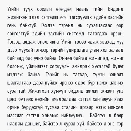
Угийн түүх соёлын өгөгдөл маань тийм. Бидэнд
жижигхэн эдэд сэтгэлээ өгч, төгсрүүлэх эдийн засгийн
гень байхгүй. Гэхдээ тэрэнд нь суралцахаас өөр
сонголтгүй эдийн засгийн системд татагдаж орсон.
Тэгээд алдаж онож явна. Угийн төсөө ядаж явахад муу
дээр муухай гэгчээр төрийн удирдлага улам хол залаад
байгаад бас учир байна. Өмнөө байгаа жижиг эд, жижиг
боломж, үйлчилгээг хөгжүүлж амьдрах хүсэлтэй бүлэг
мэдээж байна. Тэрийг нь татвар, түмэн хяналт
шалгалтаар дарангуйлж ирснээ одоо бүр нэмж цавчих
сурагтай. Жижигхэн хүмүүн бидэнд жижиг жижиг үнэ
цэнэ бүтээж өөрийн амьдралдаа сэтгэл хангалуун явах
орчин бүрдэхгүй тусмаа сталинч аргаар үзэж мөнхөд
масслаг сэтгэл ханамж нийлүүлнэ. Байсгээ л баяр
наадам даншиг, байсгээ л хурал хуй, байсгээ л энэ тэр