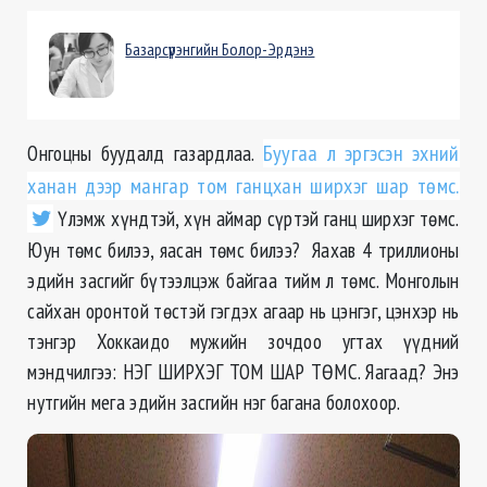
Базарсүрэнгийн Болор-Эрдэнэ
Онгоцны буудалд газардлаа.
Буугаа л эргэсэн эхний
ханан дээр мангар том ганцхан ширхэг шар төмс.
Үлэмж хүндтэй, хүн аймар сүртэй ганц ширхэг төмс.
Юун төмс билээ, яасан төмс билээ? Яахав 4 триллионы
эдийн засгийг бүтээлцэж байгаа тийм л төмс. Монголын
сайхан оронтой төстэй гэгдэх агаар нь цэнгэг, цэнхэр нь
тэнгэр Хоккаидо мужийн зочдоо угтах үүдний
мэндчилгээ: НЭГ ШИРХЭГ ТОМ ШАР ТӨМС. Яагаад? Энэ
нутгийн мега эдийн засгийн нэг багана болохоор.