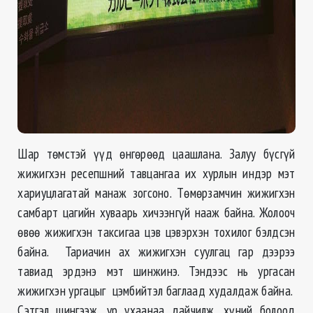
Шар төмстэй үүд өнгөрөөд цаашлана. Залуу бүсгүй
жижигхэн ресепшний тавцангаа их хурлын индэр мэт
хариуцлагатай манаж зогсоно. Төмөрзамчин жижигхэн
самбарт цагийн хуваарь хичээнгүй нааж байна. Жолооч
өвөө жижигхэн таксигаа цэв цэвэрхэн тохилог бэлдсэн
байна. Тариачин ах жижигхэн суулгац гар дээрээ
тавиад эрдэнэ мэт шинжинэ. Тэндээс нь ургасан
жижигхэн ургацыг цэмбийтэл баглаад худалдаж байна.
Сэтгэл шингээж, ур ухаанаа дайчилж, хүний болоод