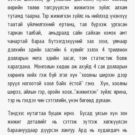
өөрийн төлөө төгсрүүлсэн жижигхэн зүйлс алхам
тутамд таарна. Тэр жижигхэн зүйлс нь нийлээд үнэнхүү
таатай үйлчилгээний ертөнц, тал бүрхэж ургасан
тариан талбай, амьдралд сайн сайхан нэмэх амт
чанартай бараа бүтээгдэхүүний зах зээл, улмаар
дэлхийн эдийн засгийн 6 хувийг эзлэх 4 триллион
долларын мега эдийн засаг, том статистик болж
харагдана. Монголын хөдөө аж ахуйд 4 сая долларын
хөрөнгө хийх гэж буй эгэл хүн “хоолны ширээн дээр
эрүүл ногоотой хоол байх ёстой” гэнэ. Хүн, хоолны
ширээ, айлын гэр, оройн хоол...”жижигхэн” зүйлс ярина,
тэр нь гэхдээ чин сэтгэлийн, үнэн бөгөөд дулаан.
Тэндээс нутагтаа буцаж ирнэ. Бусад улсын хүн зон
жижиг деталийг нь сэтгэж зүтгэж хөгжүүлсэн
бараануудаар дүүрсэн лангуу. Ард нь худалдагч нь