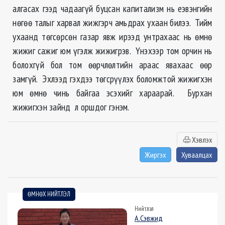
алгасах гээд чадаагүй буцсан капитализм нь еэвэнгийн
нөгөө талыг харвал жижгэрч амьдрах ухаан билээ. Тийм
ухаанд төгсөрсөн газар явж ирээд унтрахаас нь өмнө
жижиг сажиг юм үгэлж жижигрэв. Үнэхээр том орчин нь
болохгүй бол том өөрчлөлтийн араас явахаас өөр
замгүй. Эхлээд гэхдээ төгсрүүлэх боломжтой жижигхэн
юм өмнө чинь байгаа эсэхийг хараарай. Бурхан
жижигхэн зайнд л оршдог гэнэм.
Хэвлэх
Жиргэх
Хуваалцах
ӨМНӨХ НИЙТЛЭЛ
Нийтлэл
А.Сэвжид