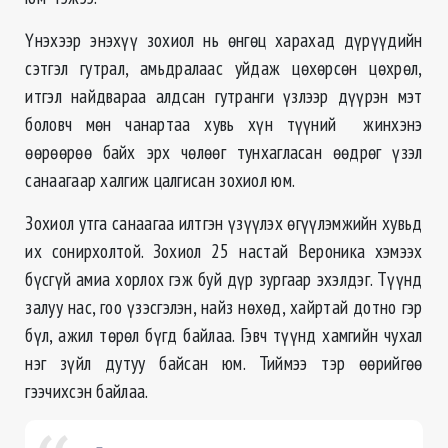
Үнэхээр энэхүү зохиол нь өнгөц харахад дүрүүдийн
сэтгэл гутрал, амьдралаас уйдаж цөхөрсөн цөхрөл,
итгэл найдвараа алдсан гутранги үзлээр дүүрэн мэт
боловч мөн чанартаа хувь хүн түүний жинхэнэ
өөрөөрөө байх эрх чөлөөг тунхагласан өөдрөг үзэл
санаагаар халгиж цалгисан зохиол юм.
Зохиол утга санаагаа илтгэн үзүүлэх өгүүлэмжийн хувьд
их сонирхолтой. Зохиол 25 настай Вероника хэмээх
бүсгүй амиа хорлох гэж буй дүр зургаар эхэлдэг. Түүнд
залуу нас, гоо үзэсгэлэн, найз нөхөд, хайртай дотно гэр
бүл, ажил төрөл бүгд байлаа. Гэвч түүнд хамгийн чухал
нэг зүйл дутуу байсан юм. Тиймээ тэр өөрийгөө
гээчихсэн байлаа.