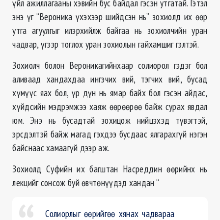
үйл ажиллагааны хэвийн бус байдал гэсэн утгатай. Гэтэл
энэ үг “Вероника үхэхээр шийдсэн нь” зохиолд их өөр
утга агуулгыг илэрхийлж байгаа нь зохиолчийн уран
чадвар, үгээр тоглох уран зохиолын гайхамшиг гэлтэй.
Зохиолч болон Вероникагийнхаар солиорол гэдэг бол
аливаад хандахдаа ингэчих вий, тэгчих вий, бусад
хүмүүс яах бол, үр дүн нь ямар байх бол гэсэн айдас,
хүйдсийн мэдрэмжээ хаяж өөрөөрөө байж сурах явдал
юм. Энэ нь бусадтай зохицож нийцэхэд түвэгтэй,
эрсдэлтэй байж магад гэхдээ бусдаас ялгарахгүй нэгэн
байснаас хамаагүй дээр аж.
Зохиолд Суфийн их багштан Насреддин өөрийнх нь
лекцийг сонсож буй өвчтөнүүдэд хандан “
Солиорлыг өөрийгөө хянах чадвараа