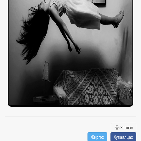
Хэвлэх
Жиргэх
Хуваалцах