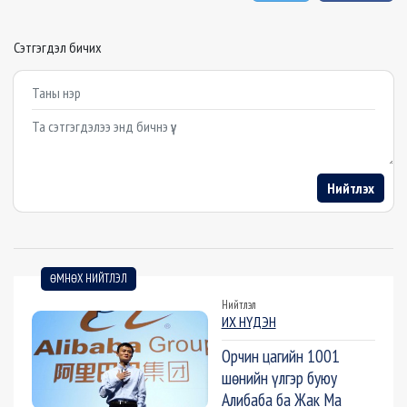
Сэтгэгдэл бичих
Example textarea
Нийтлэх
ӨМНӨХ НИЙТЛЭЛ
Нийтлэл
ИХ НҮДЭН
Орчин цагийн 1001
шөнийн үлгэр буюу
Алибаба ба Жак Ма