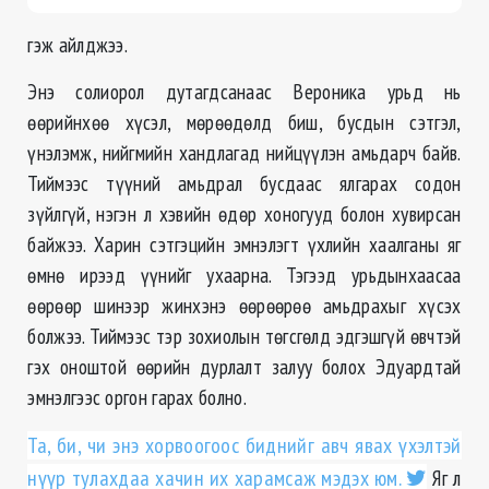
гэж айлджээ.
Энэ солиорол дутагдсанаас Вероника урьд нь
өөрийнхөө хүсэл, мөрөөдөлд биш, бусдын сэтгэл,
үнэлэмж, нийгмийн хандлагад нийцүүлэн амьдарч байв.
Тиймээс түүний амьдрал бусдаас ялгарах содон
зүйлгүй, нэгэн л хэвийн өдөр хоногууд болон хувирсан
байжээ. Харин сэтгэцийн эмнэлэгт үхлийн хаалганы яг
өмнө ирээд үүнийг ухаарна. Тэгээд урьдынхаасаа
өөрөөр шинээр жинхэнэ өөрөөрөө амьдрахыг хүсэх
болжээ. Тиймээс тэр зохиолын төгсгөлд эдгэшгүй өвчтэй
гэх оноштой өөрийн дурлалт залуу болох Эдуардтай
эмнэлгээс оргон гарах болно.
Та, би, чи энэ хорвоогоос биднийг авч явах үхэлтэй
нүүр тулахдаа хачин их харамсаж мэдэх юм.
Яг л