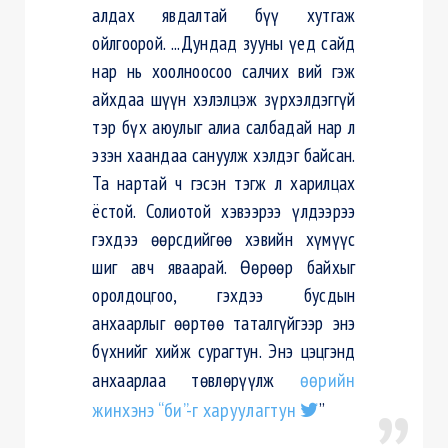
алдах явдалтай бүү хутгаж
ойлгоорой. ...Дундад зууны үед сайд
нар нь хоолноосоо салчих вий гэж
айхдаа шүүн хэлэлцэж зүрхэлдэггүй
тэр бүх аюулыг алиа салбадай нар л
эзэн хаандаа сануулж хэлдэг байсан.
Та нартай ч гэсэн тэгж л харилцах
ёстой. Солиотой хэвээрээ үлдээрээ
гэхдээ өөрсдийгөө хэвийн хүмүүс
шиг авч яваарай. Өөрөөр байхыг
оролдоцгоо, гэхдээ бусдын
анхаарлыг өөртөө таталгүйгээр энэ
бүхнийг хийж сурагтун. Энэ цэцгэнд
анхаарлаа төвлөрүүлж
өөрийн
жинхэнэ “би”-г харуулагтун
”