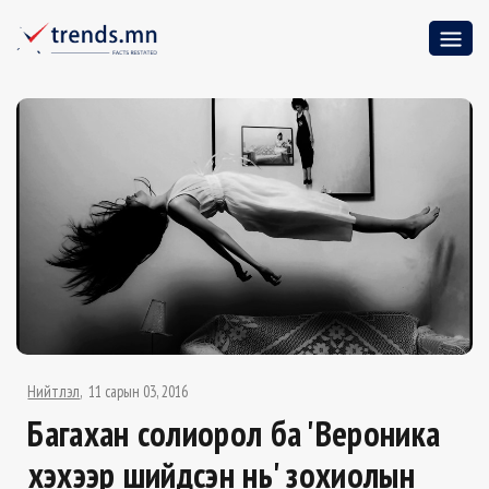
Нийтлэл
11 сарын 03, 2016
Багахан солиорол ба 'Вероника
үхэхээр шийдсэн нь' зохиолын