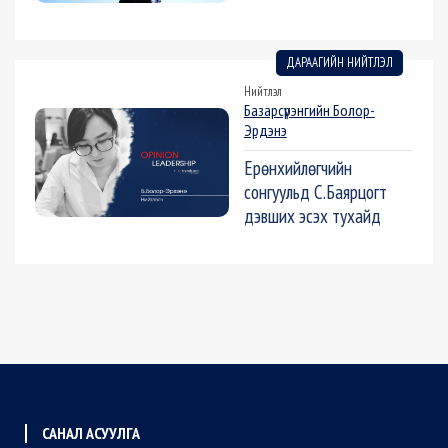
ДАРААГИЙН НИЙТЛЭЛ
Нийтлэл
Базарсүрэнгийн Болор-
Эрдэнэ
Ерөнхийлөгчийн
сонгуульд С.Баярцогт
дэвших эсэх тухайд
САНАЛ АСУУЛГА