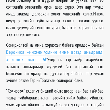
сэтгэцийн эмнэлгийн орон дээр сэрнэ. Эмч нар түүнд
амьд явахад долоохон хоног үлдсэнийг хэлнэ.Ингэж
шууд өрнөлийн туйл маягаар эхэлсэн зохиол үүнээс
цааш дүрүүдийн монолог яриа, бясалгал, харилцан яриа
зэргээр үргэлжлэнэ.
Сонирхолтой нь амиа хорлохыг байнга оролдож байсан
Вероника жинхэнэ үхлийн өмнө ирээд амьдралд
хоргодох болно.
Учир нь тэр хайр энхрийлэл,
халамж анхаарлаар дутуугүй “аз жаргалтай” гэж
болохуйц амьдралд нь дутагдаад байсан тэр чухал
зүйлээ олжээ.Тэр нь“багахан солиорол” байв.
“Солиорол” гэдэг үг бидний ойлгодгоор, аан бас тайлбар
тольд тайлбарласанчлан өөрийн хийж байгаа үйлдлээ
ухамсарлан ойлгож чадахгүй болох үзэгдэл, сэтгэцийн