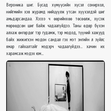
Вероника шиг. Бусад хүмүүсийн хүсэл сонирхол,
нийгмийн хэв журамд нийцүүлж утсан хүүхэлдэй шиг
амьдарсандаа. Хэзээ ч өөрийнхөө төсөөлж, хүсэж
мөрөөдсөн шиг байж чадаагүйдээ. Таны өдөр бүхэн
алхаж өнгөрдөг тэр гудамж, тэр модод, түүний хажууд
байх жижигхэн модон сандал гэх мэт энгийн л зүйлс
ямар гайхалтайг мэдэрч чадаагүйдээ... хачин их
харамсаж мэдэх юм...