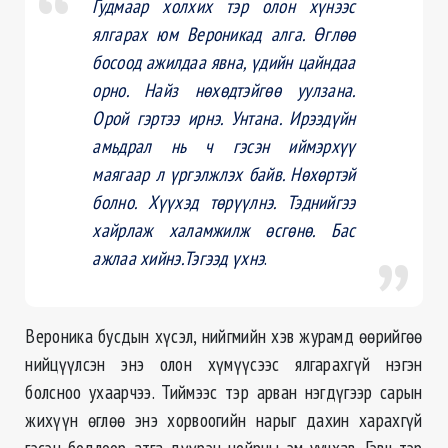
Гудмаар холхих тэр олон хүнээс
ялгарах юм Вероникад алга. Өглөө
босоод ажилдаа явна, үдийн цайндаа
орно. Найз нөхөдтэйгөө уулзана.
Орой гэртээ ирнэ. Унтана. Ирээдүйн
амьдрал нь ч гэсэн иймэрхүү
маягаар л үргэлжлэх байв. Нөхөртэй
болно. Хүүхэд төрүүлнэ. Тэднийгээ
хайрлаж халамжилж өсгөнө. Бас
ажлаа хийнэ.Тэгээд үхнэ
.
Вероника бусдын хүсэл, нийгмийн хэв журамд өөрийгөө
нийцүүлсэн энэ олон хүмүүсээс ялгарахгүй нэгэн
болсноо ухаарчээ. Тиймээс тэр арван нэгдүгээр сарын
жихүүн өглөө энэ хорвоогийн нарыг дахин харахгүй
гэсэн бодлоор атга дүүрэн нойрны эм уучхав. Гэвч тэр