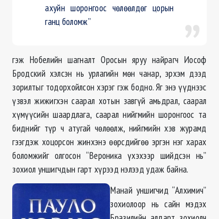
ахуйн шоронгоос чөлөөлдөг цорын
ганц боломж”
гэж Нобелийн шагналт Оросын яруу найрагч Иософ
Бродский хэлсэн нь урлагийн мөн чанар, эрхэм дээд
зорилтыг тодорхойлсон хэрэг гэж бодно. Яг энэ үүднээс
үзвэл жижигхэн саарал хотын завгүй амьдрал, саарал
хүмүүсийн шаардлага, саарал нийгмийн шоронгоос та
биднийг түр ч атугай чөлөөлж, нийгмийн хэв журамд
гээгдэж хоцорсон жинхэнэ өөрсдийгөө эргэн нэг харах
боломжийг олгосон “Вероника үхэхээр шийдсэн нь”
зохиол уншигчдын гарт хүрээд нэлээд удаж байна.
Манай уншигчид “Алхимич”
зохиолоор нь сайн мэдэх
Бразилийн алдарт зохиолч