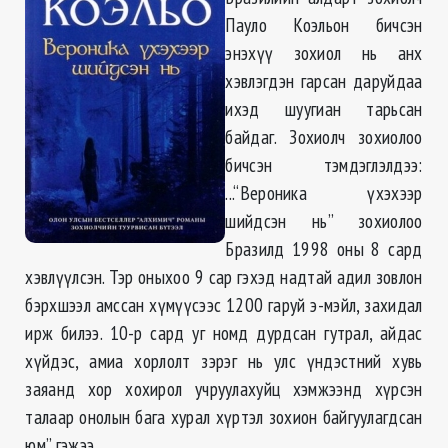
Пауло Коэльон бичсэн
энэхүү зохиол нь анх
хэвлэгдэн гарсан даруйдаа
ихэд шуугиан тарьсан
байдаг. Зохиолч зохиолоо
бичсэн тэмдэглэлдээ:
...“Вероника үхэхээр
шийдсэн нь” зохиолоо
Бразилд 1998 оны 8 сард
хэвлүүлсэн. Тэр оныхоо 9 сар гэхэд надтай адил зовлон
бэрхшээл амссан хүмүүсээс 1200 гаруй э-мэйл, захидал
ирж билээ. 10-р сард уг номд дурдсан гутрал, айдас
хүйдэс, амиа хорлолт зэрэг нь улс үндэстний хувь
заяанд хор хохирол учруулахуйц хэмжээнд хүрсэн
талаар онолын бага хурал хүртэл зохион байгуулагдсан
юм” гэжээ.