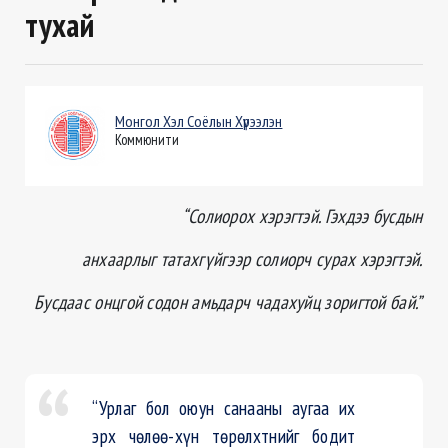
тухай
Монгол Хэл Соёлын Хүрээлэн
Коммюнити
“Солиорох хэрэгтэй. Гэхдээ бусдын
анхаарлыг татахгүйгээр солиорч сурах хэрэгтэй.
Бусдаас онцгой содон амьдарч чадахуйц зоригтой бай.”
“Урлаг бол оюун санааны аугаа их
эрх чөлөө-хүн төрөлхтнийг бодит