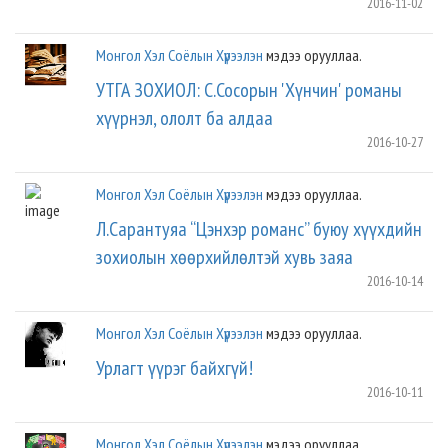
2016-11-02
Монгол Хэл Соёлын Хүрээлэн
мэдээ орууллаа.
УТГА ЗОХИОЛ: С.Сосорын 'Хүнчин' романы
хүүрнэл, ололт ба алдаа
2016-10-27
Монгол Хэл Соёлын Хүрээлэн
мэдээ орууллаа.
Л.Сарантуяа “Цэнхэр романс” буюу хүүхдийн
зохиолын хөөрхийлөлтэй хувь заяа
2016-10-14
Монгол Хэл Соёлын Хүрээлэн
мэдээ орууллаа.
Урлагт үүрэг байхгүй!
2016-10-11
Монгол Хэл Соёлын Хүрээлэн
мэдээ орууллаа.