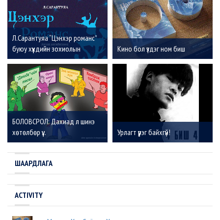
Л.Сарантуяа “Цэнхэр романс”
буюу хүүхдийн зохиолын
Кино бол үздэг ном биш
хөөрхийлөлтэй хувь заяа
БОЛОВСРОЛ: Дахиад л шинэ
хөтөлбөр үү...
Урлагт үүрэг байхгүй!
ШААРДЛАГА
ACTIVITY