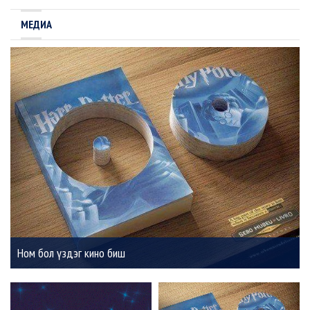
МЕДИА
Ном бол үздэг кино биш