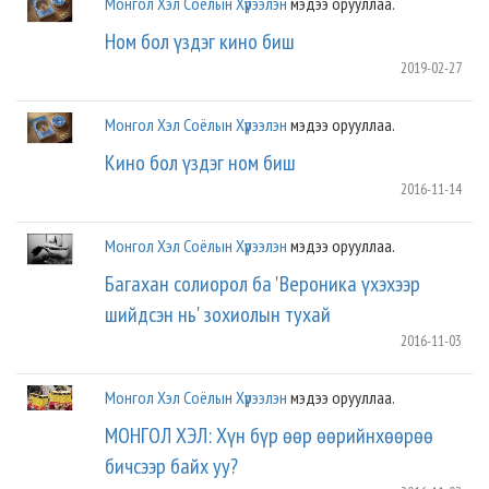
Монгол Хэл Соёлын Хүрээлэн
мэдээ орууллаа.
Ном бол үздэг кино биш
2019-02-27
Монгол Хэл Соёлын Хүрээлэн
мэдээ орууллаа.
Кино бол үздэг ном биш
2016-11-14
Монгол Хэл Соёлын Хүрээлэн
мэдээ орууллаа.
Багахан солиорол ба 'Вероника үхэхээр
шийдсэн нь' зохиолын тухай
2016-11-03
Монгол Хэл Соёлын Хүрээлэн
мэдээ орууллаа.
МОНГОЛ ХЭЛ: Хүн бүр өөр өөрийнхөөрөө
бичсээр байх уу?