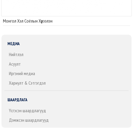
Монгол Хэл Соёлын Хүрээлэн
МЕДИА
Нийтлэл
Асуулт
Иргэний медиа
Хариулт & Сэтгэгдэл
ШААРДЛАГА
Үүсгэсэн шаардлагууд
Дэмжсэн шаардлагууд