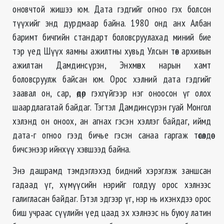
оновчтой жишээ юм. Дата гэдгийг огноо гэх болсон
түүхийг энд дурдмаар байна. 1980 онд анх Албан
баримт бичгийн стандарт боловсруулахад миний бие
тэр үед Шүүх яамны ажилтны хувьд Улсын төв архивын
ажилтан Дамдинсүрэн, Энхмөнх нарын хамт
боловсруулж байсан юм. Орос хэлний дата гэдгийг
заавал он, сар, өдөр гэхгүйгээр нэг оноосон үг олох
шаардлагатай байдаг. Тэгтэл Дамдинсүрэн гуай Монгол
хэлэнд он оноох, ан агнах гэсэн хэллэг байдаг, иймд
дата-г огноо гээд бичье гэсэн санаа гаргаж төсөлдөө
бичсэнээр ийнхүү хэвшээд байна.
Энэ дашрамд тэмдэглэхэд бидний хэрэглэж заншсан
гадаад үг, хүмүүсийн нэрийг голдуу орос хэлнээс
галигласан байдаг. Гэтэл эдгээр үг, нэр нь ихэнхдээ орос
биш учраас сүүлийн үед цаад эх хэлнээс нь буюу латин