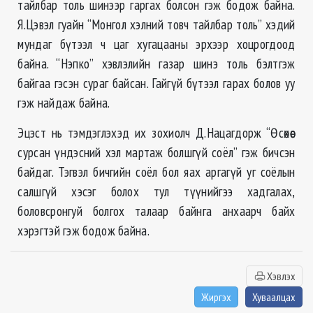
тайлбар толь шинээр гаргах болсон гэж бодож байна.
Я.Цэвэл гуайн “Монгол хэлний товч тайлбар толь” хэдий
мундаг бүтээл ч цаг хугацааны эрхээр хоцрогдоод
байна. “Нэпко” хэвлэлийн газар шинэ толь бэлтгэж
байгаа гэсэн сураг байсан. Гайгүй бүтээл гарах болов уу
гэж найдаж байна.
Эцэст нь тэмдэглэхэд их зохиолч Д.Нацагдорж “Өсөхөөс
сурсан үндэсний хэл мартаж болшгүй соёл” гэж бичсэн
байдаг. Тэгвэл бичгийн соёл бол яах аргагүй уг соёлын
салшгүй хэсэг болох тул түүнийгээ хадгалах,
боловсронгуй болгох талаар байнга анхаарч байх
хэрэгтэй гэж бодож байна.
Хэвлэх
Жиргэх
Хуваалцах