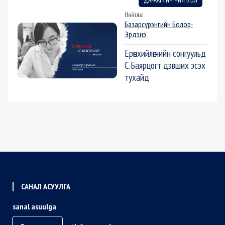
ДАРААГИЙН НИЙТЛЭЛ
Нийтлэл
Базарсүрэнгийн Болор-
Эрдэнэ
Ерөнхийлөгчийн сонгуульд
С.Баярцогт дэвших эсэх
тухайд
САНАЛ АСУУЛГА
sanal asuulga