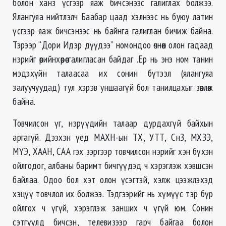
болон ханз үсгээр яаж бичсэнээс галиглах болжээ.
Ялангуяа нийтлэлч Баабар цаад хэлнээс нь буюу латин
үсгээр яаж бичсэнээс нь байнга галиглан бичиж байна.
Тэрээр “Дори Идэр дүүдээ” номондоо өчнөөн олон гадаад
нэрийг өөрийнхөөрөө галигласан байдаг .Ер нь энэ ном танин
мэдэхүйн талаасаа их сонин бүтээл (ялангуяа
залуучуудад) тул хэрэв уншаагүй бол танилцахыг зөвлөж
байна.
Товчилсон үг, нэрүүдийн талаар дурдахгүй байхын
аргагүй. Дээхэн үед МАХН-ын ТХ, УТТ, СнЗ, МХЗЭ,
МҮЭ, ХААН, САА гэх зэргээр товчилсон нэрийг хэн бүхэн
ойлгодог, албаны баримт бичгүүдэд ч хэрэглэж хэвшсэн
байлаа. Одоо бол хэт олон үсэгтэй, хэлж цээжлэхэд
хэцүү товчлол их болжээ. Тэдгээрийг нь хүмүүс тэр бүр
ойлгох ч үгүй, хэрэглэж занших ч үгүй юм. Сонин
сэтгүүлд бичсэн, телевизээр гарч байгаа болон