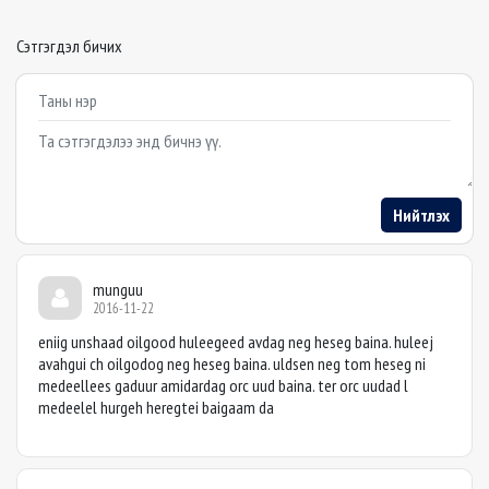
Сэтгэгдэл бичих
Example textarea
Нийтлэх
munguu
2016-11-22
eniig unshaad oilgood huleegeed avdag neg heseg baina. huleej
avahgui ch oilgodog neg heseg baina. uldsen neg tom heseg ni
medeellees gaduur amidardag orc uud baina. ter orc uudad l
medeelel hurgeh heregtei baigaam da