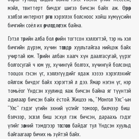
мэйл, твиттерт бичдэг шигээ бичсэн байх аж. Өөрөөр
хэлбэл интернэт өргөн хэрэглэх болсноос хойш хүмүүсийн
бичгийн соёл их өөрчлөгдлөө гэж байна.
Гэтэл төрийн алба бол өөрийн тогтсон хэллэгтэй, тэр нь хэл
бичгийн дүрэм, хүчин төгөлдөр хуультайгаа нийцэж байх
учиртай юм. Төрийн албан хаагч хүн даалгасугай, үүрэг
болгосугай ч юм уу, хүчингүй болгох, хүчингүй болсонд
тооцох гэсэн үг, хэллэгүүдийг ядаж хэзээ хэрэглэхийг
ойлгож бичдэг байх хэрэгтэй л дээ. Ямар нэгэн үг, нэр
томьёог Үндсэн хуулинд яаж бичсэн байна яг түүнтэй
адилаар бичсэн байх ёстой. Жишээ нь, “Монгол Улс”-ын
“Улс” гэдэг үгийн эхний үсгийг томоор, билчээр биш
бэлчээр, эсвэл биш эсхүл гэж бичсэн, дараахь гэдэг
үгийг зөөлний тэмдгээр төгсгөсөн байдаг тул Үндсэн хуульд
байгаагаар бичих нь зүйтэй байх.