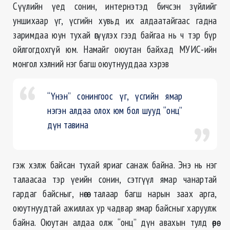
Сүүлийн үед сонин, интернэтэд бичсэн зүйлийг
уншихаар үг, үсгийн хувьд их алдаатайгаас гадна
заримдаа юун тухай өгүүлэх гээд байгаа нь ч тэр бүр
ойлгогдохгүй юм. Намайг оюутан байхад МУИС-ийн
монгол хэлний нэг багш оюутнууддаа хэрэв
“Үнэн” сонингоос үг, үсгийн ямар
нэгэн алдаа олох юм бол шууд “онц”
дүн тавина
гэж хэлж байсан тухай яриаг санаж байна. Энэ нь нэг
талаасаа тэр үеийн сонин, сэтгүүл ямар чанартай
гардаг байсныг, нөгөө талаар багш нарын заах арга,
оюутнуудтай ажиллах ур чадвар ямар байсныг харуулж
байна. Оюутан алдаа олж “онц” дүн авахын тулд өөрөө