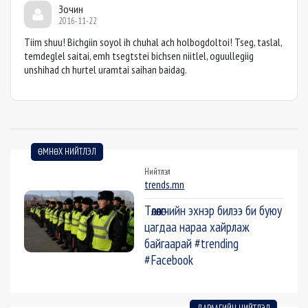
Зочин
2016-11-22
Tiim shuu! Bichgiin soyol ih chuhal ach holbogdoltoi! Tseg, taslal,
temdeglel saitai, emh tsegtstei bichsen niitlel, oguullegiig
unshihad ch hurtel uramtai saihan baidag.
ӨМНӨХ НИЙТЛЭЛ
Нийтлэл
trends.mn
Төлөөлөгчийн эхнэр билээ би буюу
цагдаа нараа хайрлаж
байгаарай #trending
#Facebook