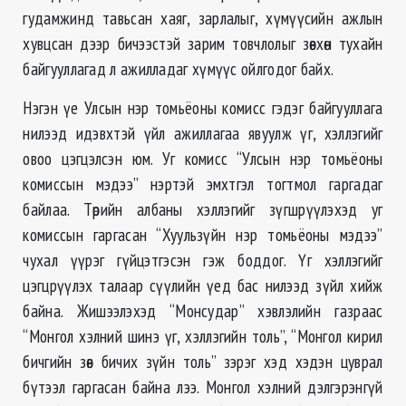
гудамжинд тавьсан хаяг, зарлалыг, хүмүүсийн ажлын
хувцсан дээр бичээстэй зарим товчлолыг зөвхөн тухайн
байгууллагад л ажилладаг хүмүүс ойлгодог байх.
Нэгэн үе Улсын нэр томьёоны комисс гэдэг байгууллага
нилээд идэвхтэй үйл ажиллагаа явуулж үг, хэллэгийг
овоо цэгцэлсэн юм. Уг комисс “Улсын нэр томьёоны
комиссын мэдээ” нэртэй эмхтгэл тогтмол гаргадаг
байлаа. Төрийн албаны хэллэгийг зүгшрүүлэхэд уг
комиссын гаргасан “Хуульзүйн нэр томьёоны мэдээ”
чухал үүрэг гүйцэтгэсэн гэж боддог. Үг хэллэгийг
цэгцрүүлэх талаар сүүлийн үед бас нилээд зүйл хийж
байна. Жишээлэхэд “Монсудар” хэвлэлийн газраас
“Монгол хэлний шинэ үг, хэллэгийн толь”, “Монгол кирил
бичгийн зөв бичих зүйн толь” зэрэг хэд хэдэн цуврал
бүтээл гаргасан байна лээ. Монгол хэлний дэлгэрэнгүй