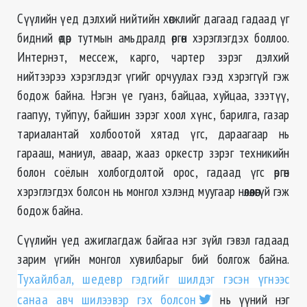
Сүүлийн үед дэлхий нийтийн хөгжлийг дагаад гадаад үг
бидний өдөр тутмын амьдралд өргөн хэрэглэгдэх боллоо.
Интернэт, мессеж, карго, чартер зэрэг дэлхий
нийтээрээ хэрэглэдэг үгийг орчуулах гээд хэрэггүй гэж
бодож байна. Нэгэн үе гуанз, байцаа, хуйцаа, зээтүү,
гаапуу, туйпуу, байшин зэрэг хоол хүнс, барилга, газар
тариалантай холбоотой хятад үгс, дараагаар нь
гарааш, маниул, аваар, жааз оркестр зэрэг техникийн
болон соёлын холбогдолтой орос, гадаад үгс өргөн
хэрэглэгдэх болсон нь монгол хэлэнд муугаар нөлөөлөөгүй гэж
бодож байна.
Сүүлийн үед ажиглагдаж байгаа нэг зүйл гэвэл гадаад
зарим үгийн монгол хувилбарыг бий болгож байна.
Тухайлбал, шедевр гэдгийг шилдэг гэсэн үгнээс
санаа авч шилээвэр гэх болсон
нь үүний нэг