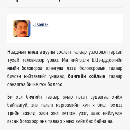
Л.Хангай
Наадмын өмнөхөн адууны соёлын талаар үзэсгэлэн гарсан
тухай телевизээр үзлээ. Мөн нийтлэлч Б.Цэнддоогийн
өнөөгийн боловсрол, ялангуяа дээд боловсролын талаар
бичсэн нийтлэлийг уншаад
бичгийн соёлын
талаар
санаагаа бичье гэж бодлоо.
Би хэл бичгийн талаар ямар нэгэн судалгаа хийж
байгаагүй, энэ талын мэргэжлийн хүн ч биш. Гэхдээ
төрийн ажилд олон жил зүтгэж үзэг, цаас нийлүүлж
явсан болохоор энэ талаар хэлэх зүйл бас байна аа.