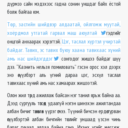
дүрмээ сайн мэдэхээс гадна сонин уншдаг байх ёстой
болж байгаа юм.
Төр, засгийн шийдвэр алдаатай, ойлгомж муутай,
хоёрдмол утгатай гарвал маш аюултай
гэдгийг
онцгой анхаарах хэрэгтэй.
Цэг, таслал хүртэл учиртай
байдаг. Тавих, эс тавих буюу хаана тавихаас хүний
амь нас шийдэгддэг
сонгодог жишээ байдаг шүү
дээ. “Казнить нельзя помиловать” гэсэн орос хэл дээрх
энэ өгүүлбэрт аль үгний дараа цэг, эсхүл таслал
тавихаас хүний амь нас хамаарах жишээтэй.
Олон жил төрд ажиллаж байсан нэг танил ярьж байна аа.
Дээд сургууль төгсөөд удаагүй нэгэн шинэхэн ажилтандаа
албан бичиг төлөвлөх үүрэг өгчээ. Түүний бичсэн ердөө гурван
өгүүлбэртэй албан бичгийн төслийг уншаад үзсэн чинь
бараг гучаад алдаа байна гэнэ. Ихэнх үгийг мессеж,