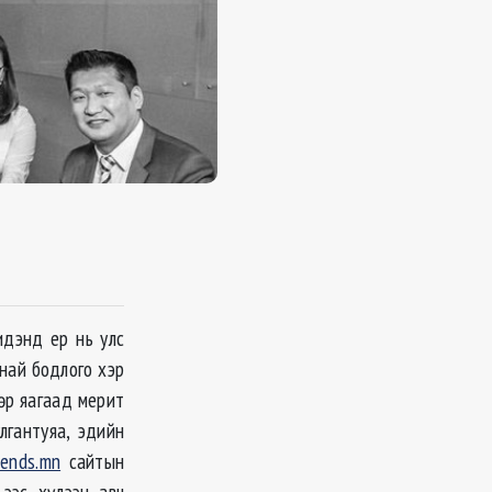
идэнд ер нь улс
най бодлого хэр
өр яагаад мерит
лгантуяа, эдийн
ends.mn
сайтын
-ээс хүлээн авч