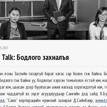
5, 2017
 Talk: Бодлого захиалъя
ан ёсны Засгийн газаргүй бараг хагас сар болох гэж байна. Б
бодлого гэж байна уу, бодлогыг хэрхэн томъёолох ёстой юм, ма
даг юм, цаасан дээр буулгасан ажил яагаад хэрэгждэггүй юм, т
аж чаддаггүй вэ зэрэг асуудлуудаар Сангийн дэд сайд Х.Бу
рэл
, “Саян” корпорацийн ерөнхий захирал Д.Сайнбаяр,
www.tr
гч Б.Болор-Эрдэнэ нартай ярилцлсаныг уншигч та бүхэн
энд