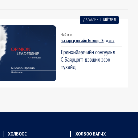
ДАРААГИЙН НИЙТЛЭЛ
Нийтлэл
Базарсүрэнгийн Болор-Эрдэнэ
Ерөнхийлөгчийн сонгуульд
С.Баярцогт дэвших эсэх
тухайд
ХОЛБООС
ХОЛБОО БАРИХ