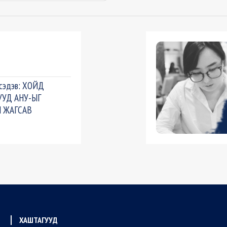
 сэдэв: ХОЙД
УУД АНУ-ЫГ
Н ЖАГСАВ
ХАШТАГУУД