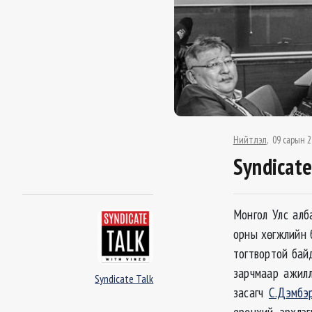
Нийтлэл
09 сарын 2
Syndicate
Монгол Улс алб
орны хөгжлийн 
тогтвортой бай
зарчмаар ажилл
Syndicate Talk
засагч
С.Дэмбэ
ерөнхий эрхлэ