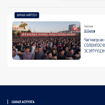
ӨМНӨХ НИЙТЛЭЛ
Нийтлэл
Ш.Билгүүн
Чагтлагдсан
СОЛОНГОСЧ
ЭСЭРГҮҮЦЭ
САНАЛ АСУУЛГА