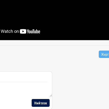
Жирг
Нийтлэх