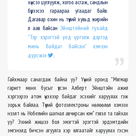
хүнсээ цуглуулж, хогоо асгаж, сандлын
бүрээсээ гараараа угаадаг байв.
Дагавар охин нь түүний хувьд жирийн
л аав байсан
Эйнштейний тухайд
"Тэр хэрэгтэй үед үргэлж дэргэд
минь байдаг байсан" хэмээн
дурсжээ
.
Гайхмаар санагдаж байна уу? Үүний оронд "Мягмар
гаригт мөнх бусыг үзсэн Алберт Эйнштэйн ажил
хэргээрээ атом үнэхээр байдаг эсэхийг харуулах гэж
зорьж байлаа. Түүний фотоэлектроны нөлөөлөл хэмээх
нээлт нь Нобелийн шагнал авчирсан юм" гэвэл та гайхах
уу? Эхний жишээ бол эмэгтэй эрэгтэй эрдэмтдийн
эмгэнэлд бичсэн агуулга хэр ялгаатайг харуулах гэсэн