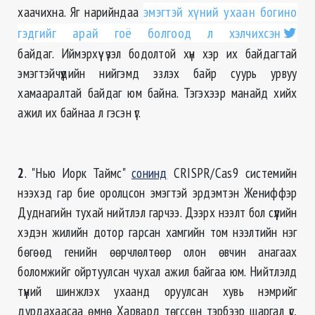
хаачихна. Яг нарийндаа
эмэгтэй хүний ухаан богино
гэдгийг арай гоё болгоод л хэлчихсэн
байдаг. Иймэрхүү үзэл бодолтой хүн хэр их байдагтай
эмэгтэйчүүдийн нийгэмд эзлэх байр суурь урвуу
хамааралтай байдаг юм байна. Тэгэхээр манайд хийх
ажил их байнаа л гэсэн үг.
2
. "Нью Иорк Таймс"
сонинд
CRISPR/Cas9 системийн
нээхэд гар бие оролцсон эмэгтэй эрдэмтэн Жениффэр
Дуднагийн тухай нийтлэл гарчээ. Дээрх нээлт бол сүүлийн
хэдэн жилийн дотор гарсан хамгийн том нээлтийн нэг
бөгөөд генийн өөрчлөлтөөр олон өвчин анагаах
боломжийг ойртуулсан чухал ажил байгаа юм. Нийтлэлд
түүний шинжлэх ухаанд оруулсан хувь нэмрийг
дурдахаасаа өмнө Харвард төгссөн тэрбээр шаргал үс,