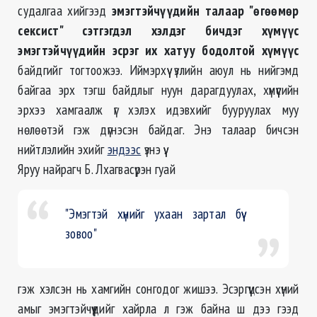
судалгаа хийгээд
эмэгтэйчүүдийн талаар "өгөөмөр
сексист" сэтгэгдэл хэлдэг бичдэг хүмүүс
эмэгтэйчүүдийн эсрэг их хатуу бодолтой хүмүүс
байдгийг тогтоожээ. Иймэрхүү үзлийн аюул нь нийгэмд
байгаа эрх тэгш байдлыг нуун дарагдуулах, хүмүүсийн
эрхээ хамгаалж үг хэлэх идэвхийг бууруулах муу
нөлөөтэй гэж дүгнэсэн байдаг. Энэ талаар бичсэн
нийтлэлийн эхийг
эндээс
үзнэ үү.
Яруу найрагч Б. Лхагвасүрэн гуай
"Эмэгтэй хүнийг ухаан зартал бүү
зовоо"
гэж хэлсэн нь хамгийн сонгодог жишээ. Эсэргүүцсэн хүний
амыг эмэгтэйчүүдийг хайрла л гэж байна ш дээ гээд