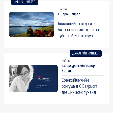
ӨМНӨХ НИЙТЛЭЛ
Нийтлэл
Х.Наранцацрал
Болдкогийн тэмдэглэл :
Алтран шаргалтах элсэн
зүмбэртэй Эрээн нуур
ДАРААГИЙН НИЙТЛЭЛ
Нийтлэл
Базарсүрэнгийн Болор-
Эрдэнэ
Ерөнхийлөгчийн
сонгуульд С.Баярцогт
дэвших эсэх тухайд