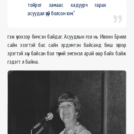
тойрог замаас хадуурч гарах
асуудал үгүй болсон юм."
гэж үнэхээр бичсэн байдаг. Асуудлын гол нь Ивонн Брилл
сайн эзэгтэй бас сайн эрдэмтэн байсанд биш зүгээр
эрэгтэй хүн байсан бол түүний эмгэнэл арай өөр байх байж
гэдэгт л байна.