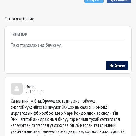
Сэтгэгдэл бичих
Example textarea
Нийтлэх
Зочин
2017-10-03
Санал нийлж бна. Эрчүүдээс гадна эмэгтэйчүүд
эмэгтэйчүүдийгээ их шүүдэг. Жишээ нь саяхан номонд
дурлагсдын фб холбоо дээр Мари Кондо япон зохиолчийн
Эмх цэгцтэй амьдрах нь ч билүү тэр номын тухай сэтгэгдэлд
нэг эмэгтэй сэтгэгдэл үлдээхдээ би 26 настай, гэтэл миний
үеийн зарим эмэгтэйчүүд гэрээ цэвэрлэж, хоолоо хийж, хувцсаа