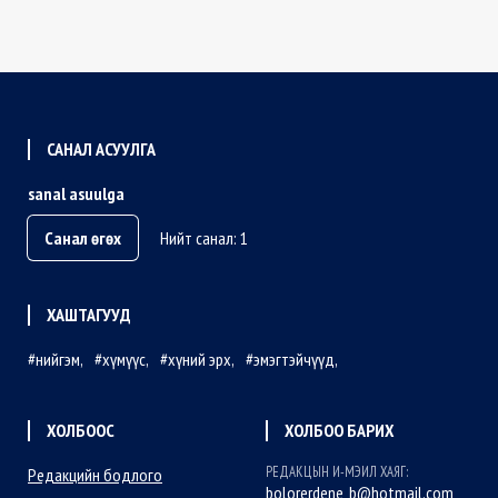
САНАЛ АСУУЛГА
sanal asuulga
Санал өгөх
Нийт санал: 1
ХАШТАГУУД
нийгэм
хүмүүс
хүний эрх
эмэгтэйчүүд
ХОЛБООС
ХОЛБОО БАРИХ
РЕДАКЦЫН И-МЭИЛ ХАЯГ:
Редакцийн бодлого
bolorerdene_b@hotmail.com