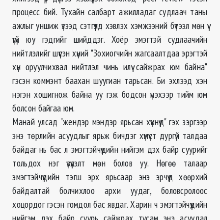
процесс бий. Тухайн салбарт ажилладаг судлаач таны
ажлыг уншиж үзээд сэтгүүлд хэвлэх хэмжээний бүтээл мөн үү
үгүй юу гэдгийг шийддэг. Хоёр эмэгтэй судлаачийн
нийтлэлийг шүүсэн хүний "Зохиогчийн жагсаалтдаа эрэгтэй
хүн оруулчихвал нийтлэл чинь илүү сайжрах юм байна"
гэсэн коммэнт баахан шуугиан тарьсан. Би эхлээд хэн
нэгэн хошигнож байна уу гэж бодсон үнэхээр тийм юм
болсон байгаа юм.
Манай улсад "жендэр мэндэр ярьсан хүүхнүүд" гэх зэргээр
энэ төрлийн асуудлыг ярьж бичдэг хүмүүст дургүй талдаа
байдаг нь бас л эмэгтэйчүүдийн нийгэм дэх байр суурийг
тольдох нэг үзүүлэлт мөн болов уу. Нөгөө талаар
эмэгтэйчүүдийн тэгш эрх ярьсаар энэ эрчүүд хөөрхий
байдалтай болчихлоо архи уудаг, боловсролоос
хоцордог гэсэн гомдол бас явдаг. Харин ч эмэгтэйчүүдийн
нийгэм дэх байр суурь сайжрах тусам энэ асуудал