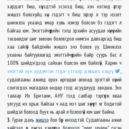
хардагт биш, хүүхэдтэй эсэхэд биш, хэн нэгэнд үлгэр
жишээ болохуйц хүн гэдэгт ч биш зүгээр л тэр нээлт
шинжлэх ухаанд ямар хувь нэмэр болсон бэ гэдэгт л
байгаа юм. Эмэгтэйчүүдийн тэгш эрхийн асуудал хүмүүсийн
төсөөлдөг шиг зөвхөн боловсрол нимгэн давхаргад биш
хаа сайгүй байдгийн жишээ энэ болов уу. Шинжлэх
ухааны байгууллагад эмэгтэйчүүдийн байр суурь бас л
100% шийдэгдээд сайхан болсон юм байхгүй. Харин ч
эмэгтэй хүн эрдэмтэн гэдэг утгаар дэвших хэцүү
,
судалгааны ажилд орох өргөдөл өгөхөд эрэгтэй хүний
сонгогдох магадлал өндөр гээд асуудлууд зөндөө. Энэ
талаар Их Британи, АНУ гээд салбар тэргүүлж яваа
улсууд их ярьж байгаа ч над мэт шиг хүмүүст яг бодитой
шийдэл болоод буух нь арай л болоогүй юм шиг байна.
3
. Гурав дахь
жишээ
бол бүр инээдтэй. Судалгааны ажил
хийгээд үр дүнгээ хэвлүүлэх болоход "peer review" гэсэн