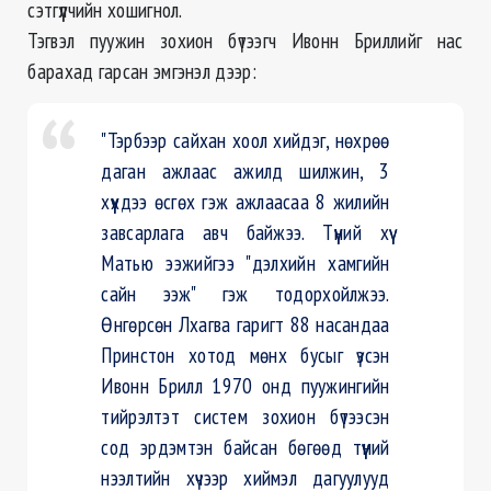
сэтгүүлчийн хошигнол.
Тэгвэл пуужин зохион бүтээгч Ивонн Бриллийг нас
барахад гарсан эмгэнэл дээр:
"Тэрбээр сайхан хоол хийдэг, нөхрөө
даган ажлаас ажилд шилжин, 3
хүүхдээ өсгөх гэж ажлаасаа 8 жилийн
завсарлага авч байжээ. Түүний хүү
Матью ээжийгээ "дэлхийн хамгийн
сайн ээж" гэж тодорхойлжээ.
Өнгөрсөн Лхагва гаригт 88 насандаа
Принстон хотод мөнх бусыг үзсэн
Ивонн Брилл 1970 онд пуужингийн
тийрэлтэт систем зохион бүтээсэн
сод эрдэмтэн байсан бөгөөд түүний
нээлтийн хүчээр хиймэл дагуулууд