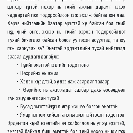
цэнхэр нүдтэй, нөхөр нь түүнийг ажлын дарамт тэсэх
чадвартай гэж тодорхойлсон гэж эхэлж байгаа юм даа.
Хэрэв нийтлэлийн баатар эрэгтэй хүн байсан бол түүний
нүд, үсний өнгө, эхнэр нь түүнийг хэрхэн тодорхойлдог
тухай бичигдэх байсан болов уу гэсэн асуултад та юу
гэж хариулах вэ? Эмэгтэй эрдэмтдийн тухай нийтлэлд
заавал дурдагддаг зүйлс:
・Түүнийг эмэгтэй гэдгийг тодотгоно
・Нөхрийнх нь ажил
・Хэдэн хүүхэдтэй, хүүхдээ яаж асардаг талаар
・Өөрийнх нь ажилладаг салбар дахь өрсөлдөөн
тун хэцүү санагдсан тухай
・Бусад эмэгтэйчүүдэд үлгэр жишээ болсон эмэгтэй
・Ямар нэг юм хийсэн анхны эмэгтэй гэсэн тодотгол
Эрдэмтэн хүний нээлтийн ач холбогдол нь уг хүн эрэгтэй,
эмэгтэй байхад биш, эмэгтэй бол түүний нөхөр нь юу гэж