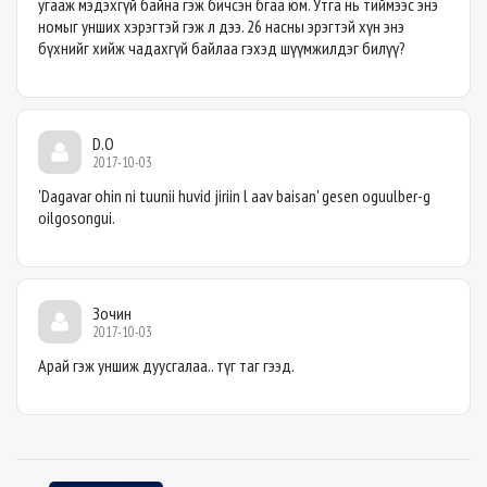
угааж мэдэхгүй байна гэж бичсэн бгаа юм. Утга нь тиймээс энэ
номыг унших хэрэгтэй гэж л дээ. 26 насны эрэгтэй хүн энэ
бүхнийг хийж чадахгүй байлаа гэхэд шүүмжилдэг билүү?
D.O
2017-10-03
'Dagavar ohin ni tuunii huvid jiriin l aav baisan' gesen oguulber-g
oilgosongui.
Зочин
2017-10-03
Арай гэж уншиж дуусгалаа.. түг таг гээд.