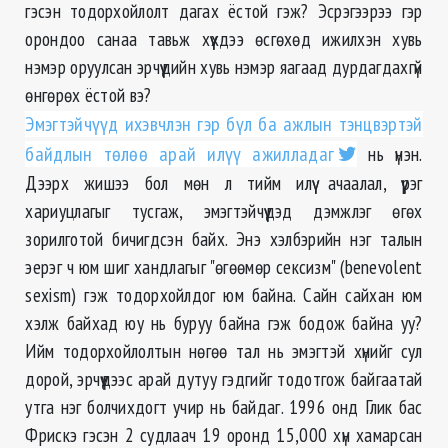
гэсэн тодорхойлолт дагах ёстой гэж? Эсрэгээрээ гэр
орондоо санаа тавьж хүүхдээ өсгөхөд ижилхэн хувь
нэмэр оруулсан эрчүүдийн хувь нэмэр яагаад дурдагдахгүй
өнгөрөх ёстой вэ?
Эмэгтэйчүүд ихэвчлэн гэр бүл ба ажлын тэнцвэртэй
байдлын төлөө арай илүү ажилладаг
нь үнэн.
Дээрх жишээ бол мөн л тийм илүү ачаалал, үүрэг
хариуцлагыг тусгаж, эмэгтэйчүүдэд дэмжлэг өгөх
зорилготой бичигдсэн байх. Энэ хэлбэрийн нэг талын
эерэг ч юм шиг хандлагыг "өгөөмөр сексизм" (benevolent
sexism) гэж тодорхойлдог юм байна. Сайн сайхан юм
хэлж байхад юу нь буруу байна гэж бодож байна уу?
Ийм тодорхойлолтын нөгөө тал нь эмэгтэй хүнийг сул
дорой, эрчүүдээс арай дутуу гэдгийг тодотгож байгаатай
утга нэг болчихдогт учир нь байдаг. 1996 онд Глик бас
Фрискэ гэсэн 2 судлаач 19 оронд 15,000 хүн хамарсан