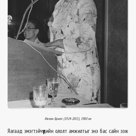
Ивонн Брилл (1924-2013), 1980 он
Яагаад эмэгтэйчүүдийн ололт амжилтыг энэ бас сайн ээж