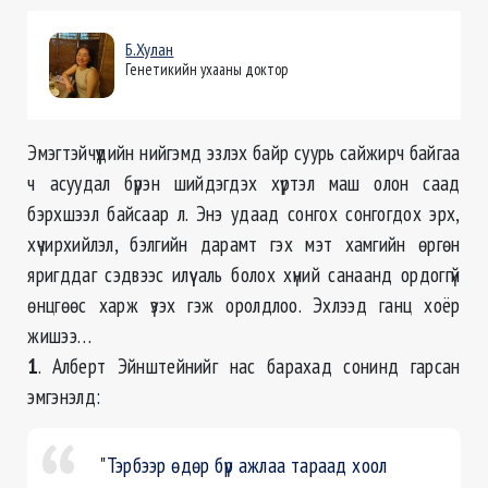
Б.Хулан
Генетикийн ухааны доктор
Эмэгтэйчүүдийн нийгэмд эзлэх байр суурь сайжирч байгаа
ч асуудал бүрэн шийдэгдэх хүртэл маш олон саад
бэрхшээл байсаар л. Энэ удаад сонгох сонгогдох эрх,
хүчирхийлэл, бэлгийн дарамт гэх мэт хамгийн өргөн
яригддаг сэдвээс илүү аль болох хүний санаанд ордоггүй
өнцгөөс харж үзэх гэж оролдлоо. Эхлээд ганц хоёр
жишээ…
1
. Алберт Эйнштейнийг нас барахад сонинд гарсан
эмгэнэлд:
"Тэрбээр өдөр бүр ажлаа тараад хоол