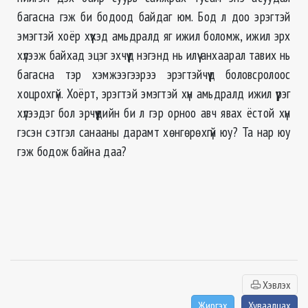
багасна гэж би бодоод байдаг юм. Бод л доо эрэгтэй
эмэгтэй хоёр хүүхэд амьдралд яг ижил боломж, ижил эрх
хүлээж байхад эцэг эхчүүд нэгэнд нь илүү анхаарал тавих нь
багасна тэр хэмжээгээрээ эрэгтэйчүүд боловсролоос
хоцрохгүй. Хоёрт, эрэгтэй эмэгтэй хүн амьдралд ижил үүрэг
хүлээдэг бол эрчүүдийн би л гэр орноо авч явах ёстой хүн
гэсэн сэтгэл санааны дарамт хөнгөрөхгүй юу? Та нар юу
гэж бодож байна даа?
Хэвлэх
Жиргэх
Хуваалцах