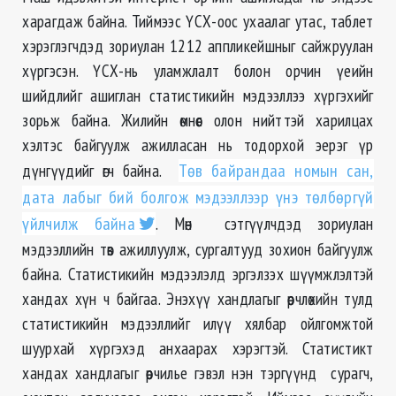
харагдаж байна. Тиймээс ҮСХ-оос ухаалаг утас, таблет
хэрэглэгчдэд зориулан 1212 аппликейшныг сайжруулан
хүргэсэн. ҮСХ-нь уламжлалт болон орчин үеийн
шийдлийг ашиглан статистикийн мэдээллээ хүргэхийг
зорьж байна. Жилийн өмнөөс олон нийттэй харилцах
хэлтэс байгуулж ажилласан нь тодорхой эерэг үр
дүнгүүдийг өгч байна.
Төв байрандаа номын сан,
дата лабыг бий болгож мэдээллээр үнэ төлбөргүй
үйлчилж байна
. Мөн сэтгүүлчдэд зориулан
мэдээллийн төв ажиллуулж, сургалтууд зохион байгуулж
байна. Статистикийн мэдээлэлд эргэлзэх шүүмжлэлтэй
хандах хүн ч байгаа. Энэхүү хандлагыг өөрчлөхийн тулд
статистикийн мэдээллийг илүү хялбар ойлгомжтой
шуурхай хүргэхэд анхаарах хэрэгтэй. Статистикт
хандах хандлагыг өөрчилье гэвэл нэн тэргүүнд сурагч,