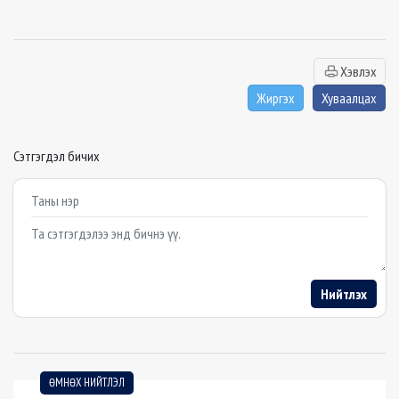
Хэвлэх
Жиргэх
Хуваалцах
Сэтгэгдэл бичих
Example textarea
Нийтлэх
ӨМНӨХ НИЙТЛЭЛ