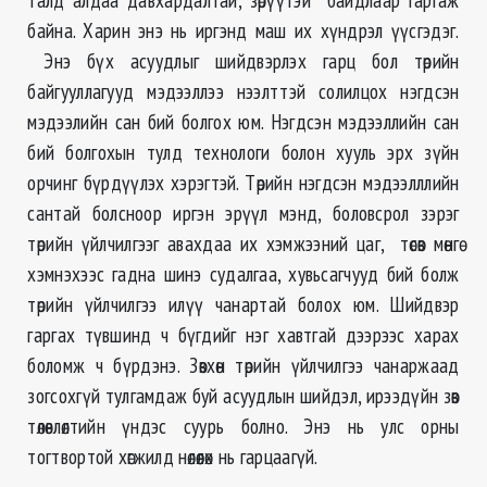
байна. Харин энэ нь иргэнд маш их хүндрэл үүсгэдэг.
Энэ бүх асуудлыг шийдвэрлэх гарц бол төрийн
байгууллагууд мэдээллээ нээлттэй солилцох нэгдсэн
мэдээлийн сан бий болгох юм. Нэгдсэн мэдээллийн сан
бий болгохын тулд технологи болон хууль эрх зүйн
орчинг бүрдүүлэх хэрэгтэй. Төрийн нэгдсэн мэдээлллийн
сантай болсноор иргэн эрүүл мэнд, боловсрол зэрэг
төрийн үйлчилгээг авахдаа их хэмжээний цаг, төсөв мөнгө
хэмнэхээс гадна шинэ судалгаа, хувьсагчууд бий болж
төрийн үйлчилгээ илүү чанартай болох юм. Шийдвэр
гаргах түвшинд ч бүгдийг нэг хавтгай дээрээс харах
боломж ч бүрдэнэ. Зөвхөн төрийн үйлчилгээ чанаржаад
зогсохгүй тулгамдаж буй асуудлын шийдэл, ирээдүйн зөв
төлөвлөлтийн үндэс суурь болно. Энэ нь улс орны
тогтвортой хөгжилд нөлөөлөх нь гарцаагүй.