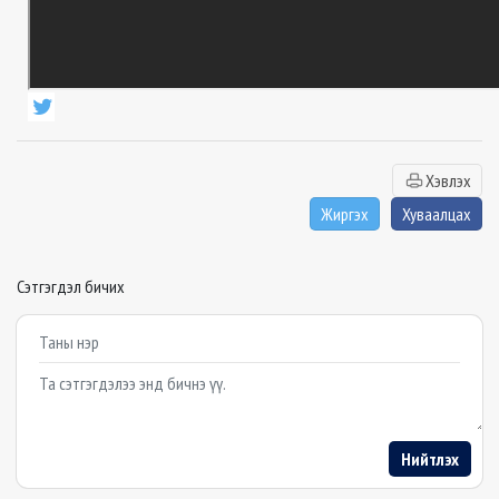
Хэвлэх
Жиргэх
Хуваалцах
Сэтгэгдэл бичих
Example textarea
Нийтлэх