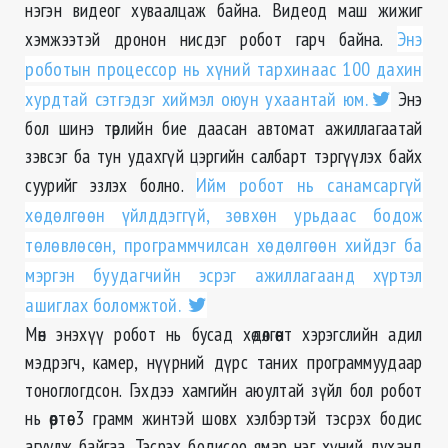
нэгэн видеог хуваалцаж байна. Видеод маш жижиг
хэмжээтэй дронон нисдэг робот гарч байна.
Энэ
роботын процессор нь хүний тархинаас 100 дахин
хурдтай сэтгэдэг хиймэл оюун ухаантай юм.
Энэ
бол шинэ төрлийн бие даасан автомат ажиллагаатай
зэвсэг ба тун удахгүй цэргийн салбарт тэргүүлэх байх
суурийг эзлэх болно.
Ийм робот нь санамсаргүй
хөдөлгөөн үйлддэггүй, зөвхөн урьдаас бодож
төлөвлөсөн, программчилсан хөдөлгөөн хийдэг ба
мэргэн буудагчийн эсрэг ажиллагаанд хүртэл
ашиглах боломжтой.
Мөн энэхүү робот нь бусад хөдөлгөөнт хэрэгслийн адил
мэдрэгч, камер, нүүрний дүрс таних программуудаар
тоноглогдсон. Гэхдээ хамгийн аюултай зүйл бол робот
нь өөртөө 3 грамм жинтэй шовх хэлбэртэй тэсрэх бодис
агуулж байгаа. Тэсрэх бодисоо ямар нэг хүний духанд