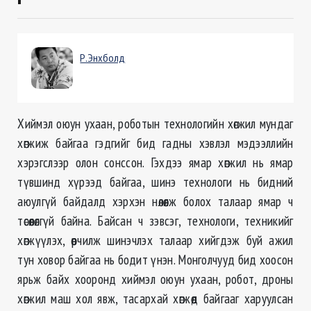
Р.Энхболд
Хиймэл оюун ухаан, роботын технологийн хөгжил мундаг
хөгжиж байгаа гэдгийг бид гадны хэвлэл мэдээллийн
хэрэгслээр олон сонссон. Гэхдээ ямар хөгжил нь ямар
түвшинд хүрээд байгаа, шинэ технологи нь бидний
аюулгүй байдалд хэрхэн нөлөөлж болох талаар ямар ч
төсөөлөлгүй байна. Байсан ч зэвсэг, технологи, техникийг
хөгжүүлэх, өөрчилж шинэчлэх талаар хийгдэж буй ажил
тун ховор байгаа нь бодит үнэн. Монголчууд бид хоосон
ярьж байх х
ооронд хиймэл оюун ухаан, робот, дроны
хөгжил маш хол явж, тасархай хөгжөөд байгааг харуулсан