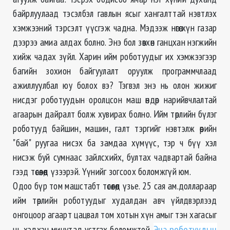
байрлуулаад тэсэлбэл гавлын ясыг хангалттай нэвтлэх
хэмжээний тэрсэлт үүсгэж чадна. Мэдээж нөгөө хүн газар
дээрээ амиа алдах болно. Энэ бол зөвхөн ганцхан нэгжийн
хийж чадах зүйл. Харин ийм роботуудыг их хэмжээгээр
багийн зохион байгуулалт оруулж программчлаад
ажиллуулбал юу болох вэ? Тэгвэл энэ нь олон жижиг
нисдэг роботуудын оролцсон маш өндөр нарийвчлалтай
агаарын дайралт болж хувирах болно. Ийм төрлийн бүлэг
роботууд байшин, машин, галт тэргийг нэвтэлж өөрийн
"бай" руугаа нисэх ба замдаа хүмүүс, тэр ч бүү хэл
нисэж буй сумнаас зайлсхийх, бултах чадвартай байна
гээд төсөөлөөд үзээрэй. Үүнийг зогсоох боломжгүй юм.
Одоо бүр том машстабт төсөөлөөд үзье. 25 сая ам.доллараар
ийм төрлийн роботуудыг худалдан авч үйлдвэрлээд
онгоцоор агаарт цацвал том хотын хүн амыг тэн хагасыг
нь хэдхэн минутад устгах боломжтой.
Энэ роботуудын