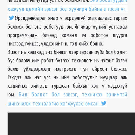
хажууд цөмийн зэвсэг бол хуучирч байна л гэсэн үг.
Өрсөлдөгчөө бараг ямар ч эсрдэлгүй жагсаалаас гаргах
боломж бол энэ роботууд юм. Яг ямар хүнийг устгахаа
программчилж бичээд команд өгч роботон шуурга
нисгээд гүйцээ, үлдсэнийг нь тэд хийх болно.
Эцэст нь хэлэхэд энэ бичлэг дээр гарсан зүйл бол бодит
бус боловч ийм робот бүтээх технологи нь нэгэнт бэлэн
болж, үйлдвэрлэлд нэвтрэхэд тун ойрхон болжээ.
Гэхдээ аль нэг улс нь ийм роботуудыг нууцаар аль
хэдийнээ хийгээд туршсан байхыг хэн ч мэдэхгүй
юм.
Бид болдог бол зэвсэг, техникээ эрчимтэй
шинэчилж, технологио хөгжүүлэх юмсан.