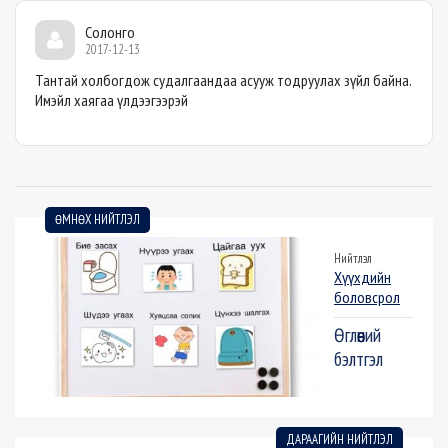
Солонго
2017-12-13
Тантай холбогдож судалгаандаа асууж тодруулах зүйл байна.
Имэйл хаягаа үлдээгээрэй
ӨМНӨХ НИЙТЛЭЛ
Нийтлэл
Хүүхдийн
боловсрол
Өглөөний
бэлтгэл
ДАРААГИЙН НИЙТЛЭЛ