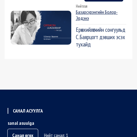
Нийтлэл
Базарсүрэнгийн Болор-
Эрдэнэ
Ерөнхийлөгчийн сонгуульд
С.Баярцогт дэвших эсэх
тухайд
САНАЛ АСУУЛГА
sanal asuulga
Санал өгөх
Нийт санал: 1