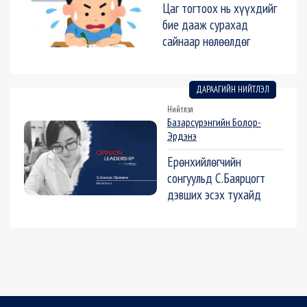
Цаг тогтоох нь хүүхдийг
бие дааж сурахад
сайнаар нөлөөлдөг
ДАРААГИЙН НИЙТЛЭЛ
Нийтлэл
Базарсүрэнгийн Болор-
Эрдэнэ
Ерөнхийлөгчийн
сонгуульд С.Баярцогт
дэвших эсэх тухайд