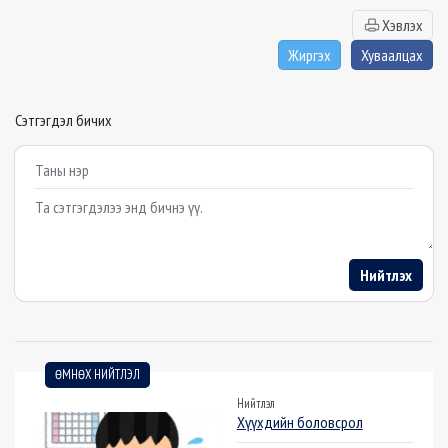
Хэвлэх
Жиргэх
Хуваалцах
Сэтгэгдэл бичих
Example textarea
Нийтлэх
ӨМНӨХ НИЙТЛЭЛ
Нийтлэл
Хүүхдийн боловсрол