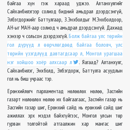
байгаа хүн гэж хараад уджээ. Алтанхуягийг
Сайханбилэгээр солиод бидний амьдрал дээрдсэнгүй,
Элбэгдоржийг Баттулгаар, З.Энхболдыг М.Энхболдоор,
АН-ыг МАН-аар солиод ч амьдрал дээрдсэнгүй. Дахиад
хэнээр ч сольсон дээрдэхгүй.
Болж байгаа улс төрийн
гол дүрүүд л өөрчлөгдөөд байгаа боловч, улс
төрийн үзэгдлүүд давтагдсаар л, Монгол урагшаа
нэг хойшоо хоёр алхсаар л
. Яагаад? Алтанхуяг,
Сайханбилэг, Энхболд, Элбэгдорж, Баттулга асуудлын
гол нь биш учраас тэр.
Ерөнхийлөгч парламентад нөлөөлөх нөлөө, Засгийн
газарт нөлөөлөх нөлөө их байгаагаас, Засгийн газар нь
Засгийн газар шиг, Ерөнхий сайд нь ерөнхий сайд шиг
ажиллах эрх мэдэл байхгүйгээс, Монгол улсын төр
гурван толгойтой атгаалжин хар мангас шиг