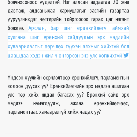
болчихсоноос үүдэлтэй. Нэг алдсан алдаагаа 20 жил
давтаж, алдсаныхаа хариуцлагыг засгийн газартаа
үүрүүлчихдэг чөтгөрийн тойргоосоо гарах цаг нэгэнт
болжээ.
Арслан, бар шиг ерөнхийлөгч, аймхай
хулгана шиг ерөнхий сайдуудын эрх мэдлийн
хуваарилалтыг өөрчлөх түүхэн алхмыг хийхгүй бол
цаашдаа хэдэн жил ч өнгөрсөн энэ улс хөгжихгүй
.
Үндсэн хуулийн өөрчлөлтөөр ерөнхийлөгч, парламентын
зодоон дуусах уу? Ерөнхийлөгчийн эрх мэдлээ ашиглан
улс төр хийх явдал багасах уу? Ерөнхий сайд эрх
мэдлээ нэмэгдүүлж, ажлаа ерөнхийлөгчөөс,
парламентаас хамааралгүй хийж чадах уу?