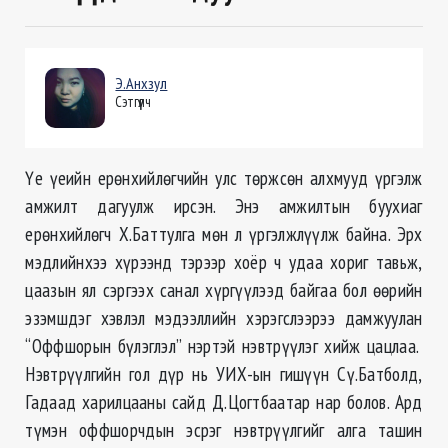
Э.Анхзул
Сэтгүүлч
Үе үеийн ерөнхийлөгчийн улс төржсөн алхмууд үргэлж
амжилт дагуулж ирсэн. Энэ амжилтын буухиаг
ерөнхийлөгч Х.Баттулга мөн л үргэлжлүүлж байна. Эрх
мэдлийнхээ хүрээнд тэрээр хоёр ч удаа хориг тавьж,
цаазын ял сэргээх санал хүргүүлээд байгаа бол өөрийн
эзэмшдэг хэвлэл мэдээллийн хэрэгслээрээ дамжуулан
“Оффшорын бүлэглэл” нэртэй нэвтрүүлэг хийж цацлаа.
Нэвтрүүлгийн гол дүр нь УИХ-ын гишүүн Сү.Батболд,
Гадаад харилцааны сайд Д.Цогтбаатар нар болов. Ард
түмэн оффшорчдын эсрэг нэвтрүүлгийг алга ташин