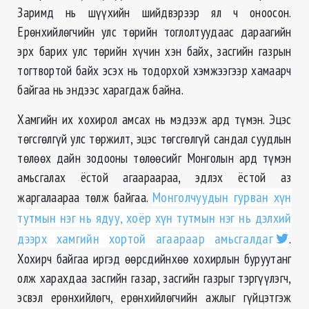
Заримд нь шүүхийн шийдвэрээр ял ч оноосон.
Ерөнхийлөгчийн улс төрийн тоглолтуудаас дараагийн
эрх барих улс төрийн хүчин хэн байх, засгийн газрын
тогтвортой байх эсэх нь тодорхой хэмжээгээр хамаарч
байгаа нь эндээс харагдаж байна.
Хамгийн их хохирол амсах нь мэдээж ард түмэн. Эцэс
төгсгөлгүй улс төржилт, эцэс төгсгөлгүй сандал суудлын
төлөөх дайн зодооны төлөөсийг Монголын ард түмэн
амьсгалах ёстой агаараараа, эдлэх ёстой аз
жаргалаараа төлж байгаа.
Монголчуудын гурван хүн
тутмын нэг нь ядуу, хоёр хүн тутмын нэг нь дэлхий
дээрх хамгийн хортой агаараар амьсгалдаг
.
Хохирч байгаа иргэд өөрсдийнхөө хохирлын буруутанг
олж харахдаа засгийн газар, засгийн газрыг тэргүүлэгч,
эсвэл ерөнхийлөгч, ерөнхийлөгчийн ажлыг гүйцэтгэж