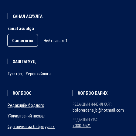
САНАЛ АСУУЛГА
sanal asuulga
Санал өгөх
Нийт санал: 1
ХАШТАГУУД
улстөр
ерөнхийлөгч
ХОЛБООС
ХОЛБОО БАРИХ
РЕДАКЦЫН И-МЭИЛ ХАЯГ:
Редакцийн бодлого
bolorerdene_b@hotmail.com
Үйлчилгээний нөхцөл
РЕДАКЦЫН УТАС:
7000-6321
Сурталчилгаа байршуулах