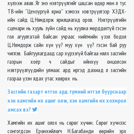
хүлээж авав. Яг энэ нэвтрүүлгийг цацсан өдөр мөн л тус
ТВ-ийн “Цензургүй яриа” хэмээх нэвтрүүлгээр ХЗДХ-
ийн сайд Ц.Нямдорж ярилцлагад оров. Нэвтрүүлгийн
сценари нь хууль зүйн сайд нь хуулиа мөрддөггүй гэсэн
гол агуулгатай байсан учраас нийгмийн үзэл бодол
Ц.Нямдорж сайн хүн үү? муу хүн үү? гэсэн бай руу
чиглэв. Байгуулагдаад сар хүрээгүй байгаа нялх засгийн
газрын хоёр ч сайдыг ийнхүү онцолсон
нэвтрүүлгүүдийн улмаас ард иргэд дахиад л засгийн
газраа үзэн ядах утас хөврөх нь.
Засгийн газарт итгэх ард түмний итгэл буурснаар
хэн хамгийн их ашиг олж, хэн хамгийн их хохирол
амсах вэ?
Хамгийн их ашиг олох нь сөрөг хүчин. Сөрөг хүчнээс
сонгогдсон Ерөнхийлөгч Н.Багабанди өөрийн эрх