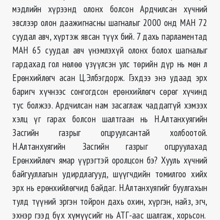
мэдлийн хүрээнд олонх болсон Ардчилсан хүчний
эвслээр олон даажигнасны шагналыг 2000 онд МАН 72
суудал авч, хүртэж явсан түүх бий. 7 дахь парламентад
МАН 65 суудал авч үнэмлэхүй олонх болох шагналыг
гардахад гол нөлөө үзүүлсэн улс төрийн дүр нь мөн л
Ерөнхийлөгч асан Ц.Элбэгдорж. Гэхдээ энэ удаад эрх
баригч хүчнээс сонгогдсон ерөнхийлөгч сөрөг хүчинд
тус болжээ. Ардчилсан нам засаглаж чаддаггүй хэмээх
хэлц үг гарах болсон шалтгаан нь Н.Алтанхуягийн
Засгийн газрыг огцруулсантай холбоотой.
Н.Алтанхуягийн Засгийн газрыг огцруулахад
Ерөнхийлөгч ямар үүрэгтэй оролцсон бэ? Хууль хүчний
байгууллагын удирдлагууд, шүүгчдийн томилгоо хийх
эрх нь ерөнхийлөгчид байдаг. Н.Алтанхуягийг буулгахын
тулд түүний эргэн тойрон дахь охин, хүргэн, найз, эгч,
эхнэр гээд бүх хүмүүсийг нь АТГ-аас шалгаж, хорьсон.