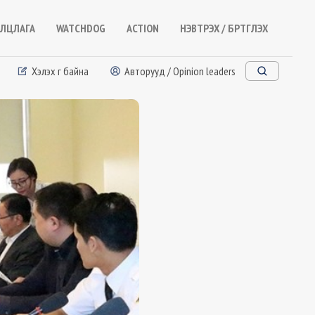
ЛЦЛАГА
WATCHDOG
ACTION
НЭВТРЭХ / БҮРТГҮҮЛЭХ
Хэлэх үг байна
Авторууд / Opinion leaders