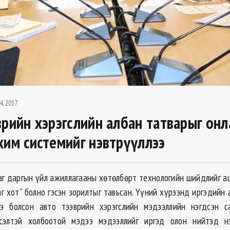
4, 2017
врийн хэрэгслийн албан татварыг он
хим системийг нэвтрүүллээ
аг даргын үйл ажиллагааны хөтөлбөрт технологийн шийдлийг а
аг хот” болно гэсэн зорилтыг тавьсан. Үүний хүрээнд иргэдийн
ээ болсон авто тээврийн хэрэгслийн мэдээллийн нэгдсэн с
гсэлтэй холбоотой мэдээ мэдээллийг иргэд олон нийтэд н