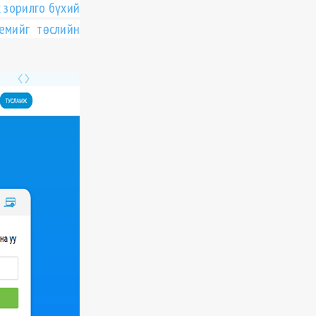
х зорилго бүхий
емийг төслийн