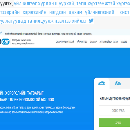
үүлэх,
үйлчилгээг хурдан шуурхай, тэгш хүртээмжтэй хүргэ
тээврийн хэрэгслийн нэгдсэн цахим үйлчилгээний сист
ууллагуудад танилцуулж нээлтээ хийлээ.