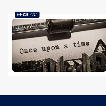
ӨМНӨХ НИЙТЛЭЛ