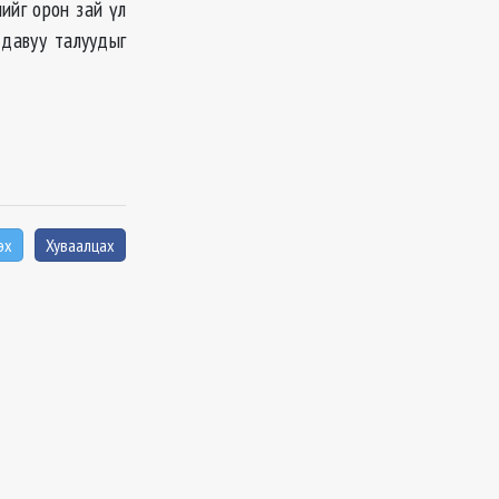
ийг орон зай үл
 давуу талуудыг
эх
Хуваалцах