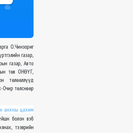
арга О.Чинзориг
ртгэлийн газар,
рын газар, Авто
гын төв ОНӨҮГ,
лон төлөөллүүд
х-Очир төлснөөр
эн анхны цахим
ейшн болон вэб
янах, тээврийн