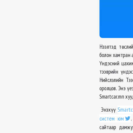
Нээлтэд төслий
болон хамтран 
Үндэсний цахим
тээврийн үндэ
Нийслэлийн Тэ
оролцов. Энэ ү
Smartcar.mn хуу
Энэхүү
Smartc
систем юм
сайтаар дамжу