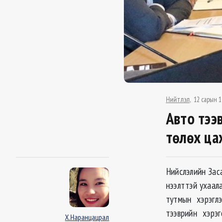
Нийтлэл
12 сарын 1
Авто тээ
төлөх ца
Нийслэлийн Зас
нээлттэй ухаал
тутмын хэрэгл
тээврийн хэрэ
Х.Наранцацрал