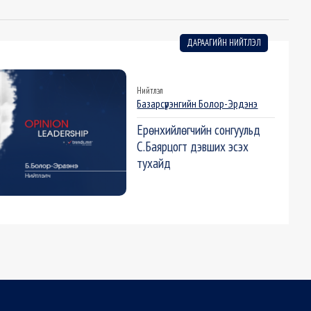
ДАРААГИЙН НИЙТЛЭЛ
Нийтлэл
Базарсүрэнгийн Болор-Эрдэнэ
Ерөнхийлөгчийн сонгуульд
С.Баярцогт дэвших эсэх
тухайд