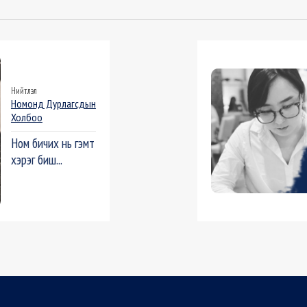
Нийтлэл
Номонд Дурлагсдын
Холбоо
Ном бичих нь гэмт
хэрэг биш...