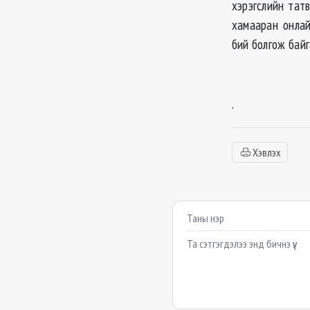
хэрэгслийн тат
хамааран онлай
бий болгож байг
.
Хэвлэх
Сэтгэгдэл бичих
Example textarea