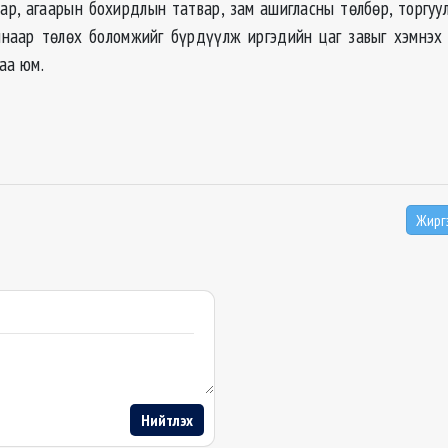
вар, агаарын бохирдлын татвар, зам ашигласны төлбөр, торгуул
наар төлөх боломжийг бүрдүүлж иргэдийн цаг завыг хэмнэх
аа юм.
Жирг
Нийтлэх