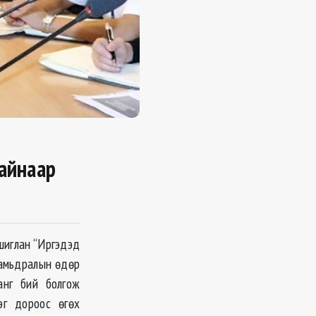
лайнаар
шиглан “Иргэдэд
 амьдралын өдөр
анг бий болгож
эг дороос өгөх