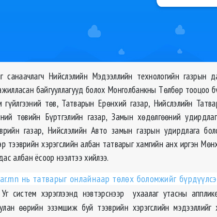
г санаачлагч Нийслэлийн Мэдээллийн технологийн газрын д
ажилласан байгууллагууд болох Монголбанкны Төлбөр тооцоо бү
 гүйлгээний төв, Татварын Ерөнхий газар, Нийслэлийн Татва
сний төвийн Бүртгэлийн газар, Замын хөдөлгөөний удирдла
эврийн газар, Нийслэлийн Авто замын газрын удирдлага бо
еэр тээврийн хэрэгслийн албан татварыг хамгийн анх иргэн Мөн
дас албан ёсоор нээлтээ хийлээ.
ar.mn нь татварыг онлайнаар төлөх боломжийг бүрдүүлс
. Уг систем хэрэглээнд нэвтэрснээр ухаалаг утасны апплик
улан өөрийн эзэмшиж буй тээврийн хэрэгслийн мэдээллийг х