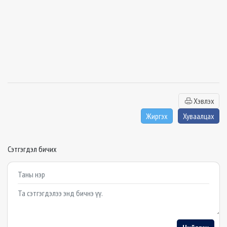
Хэвлэх
Жиргэх
Хуваалцах
Сэтгэгдэл бичих
Example textarea