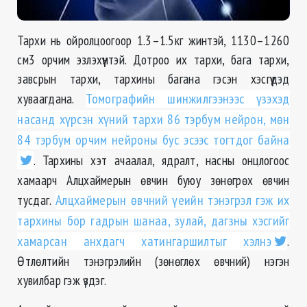
Тархи нь ойролцоогоор 1.3–1.5кг жинтэй, 1130–1260
см3 орчим эзлэхүүнтэй. Дотроо их тархи, бага тархи,
завсрын тархи, тархины багана гэсэн хэсгүүдэд
хуваагдана.
Томографийн шинжилгээнээс үзэхэд
насанд хүрсэн хүний тархи 86 тэрбум нейрон, мөн
84 тэрбум орчим нейроны бус эсээс тогтдог байна
. Тархины хэт ачаалал, ядралт, насны онцлогоос
хамаарч Алцхаймерын өвчин буюу зөнөгрөх өвчин
тусдаг.
Алцхаймерын өвчний үеийн тэнэгрэл гэж их
тархины бор гадрын шанаа, зулай, дагзны хэсгийг
хамарсан анхдагч хатингаршилтыг хэлнэ
.
Өтлөлтийн тэнэгрэлийн (зөнөглөх өвчний) нэгэн
хувилбар гэж үздэг.