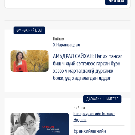
Нийтлэх
ӨМНӨХ НИЙТЛЭЛ
Нийтлэл
Х.Наранцацрал
АМЬДРАЛ САЙХАН: Нэг их тансаг
биш ч хүний сэтгэлээс гарсан бүхэн
хэзээ ч мартагдахгүй дурсамж
болж, үүрд хадгалагдан үлддэг
ДАРААГИЙН НИЙТЛЭЛ
Нийтлэл
Базарсүрэнгийн Болор-
Эрдэнэ
Ерөнхийлөгчийн