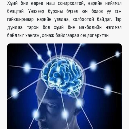
Хүний бие өөрөө маш сонирхолтой, нарийн нийлмэл
бүтэцтэй. Үнэхээр бурхны бүтээл юм болов уу гэж
гайхширмаар нарийн уялдаа, холбоотой байдаг. Тэр
дундаа тархи бол хүний бие махбодийн нэгдмэл
байдлыг хангаж, хянаж байдгаараа онцлог эрхтэн.