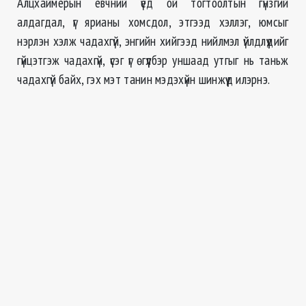
Алцхаймерын евчний үед ой тогтоолтын гүнзгий
алдагдал, үг ярианы хомсдол, этгээд хэллэг, юмсыг
нэрлэн хэлж чадахгүй, энгийн хийгээд нийлмэл үйлдлүүдийг
гүйцэтгэж чадахгүй, үсэг үг өгүүлбэр уншаад утгыг нь таньж
чадахгүй байх, гэх мэт танин мэдэхүйн шинжүүд илэрнэ.