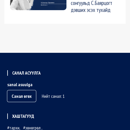
сонгуульд С.Баярцогт
дэвших эсэх тухайд
САНАЛ АСУУЛГА
sanal asuulga
Санал өгөх
Нийт санал: 1
ХАШТАГУУД
тархи
зөнөгрөл