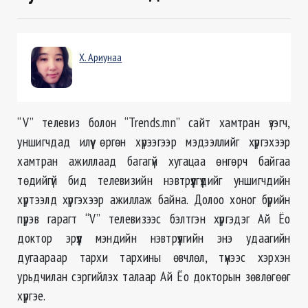
Х. Ариунаа
“V” телевиз болон “Trends.mn” сайт хамтран үзэгч,
уншигчдад илүү өргөн хүрээгээр мэдээллийг хүргэхээр
хамтран ажиллаад багагүй хугацаа өнгөрч байгаа
төдийгүй бид телевизийн нэвтрүүлгүүдийг уншигчдийн
хүртээлд хүргэхээр ажиллаж байна. Долоо хоног бүрийн
пүрэв гарагт “V” телевизээс бэлтгэн хүргэдэг Ай Ёо
доктор эрүүл мэндийн нэвтрүүлгийн энэ удаагийн
дугаараар тархи тархины өвчлөл, түүнээс хэрхэн
урьдчилан сэргийлэх талаар Ай Ёо докторын зөвлөгөөг
хүргэе.