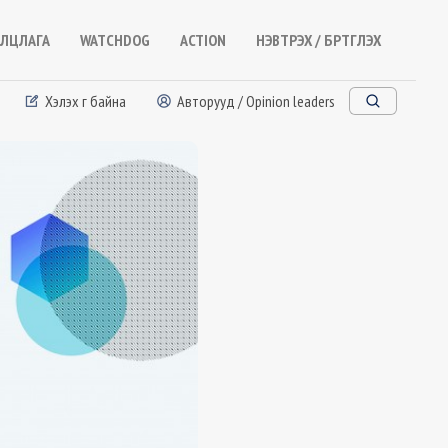
ЛЦЛАГА
WATCHDOG
ACTION
НЭВТРЭХ / БҮРТГҮҮЛЭХ
Хэлэх үг байна
Авторууд / Opinion leaders