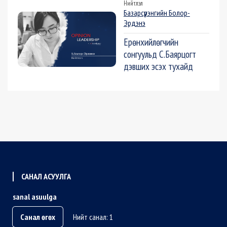
Нийтлэл
Базарсүрэнгийн Болор-
Эрдэнэ
Ерөнхийлөгчийн
сонгуульд С.Баярцогт
дэвших эсэх тухайд
САНАЛ АСУУЛГА
sanal asuulga
Санал өгөх
Нийт санал: 1