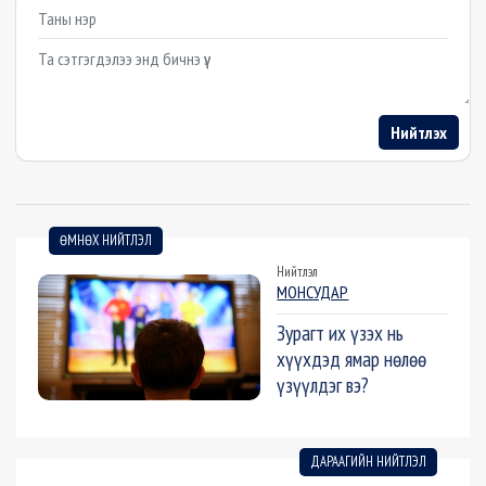
Example textarea
Нийтлэх
ӨМНӨХ НИЙТЛЭЛ
Нийтлэл
МОНСУДАР
Зурагт их үзэх нь
хүүхдэд ямар нөлөө
үзүүлдэг вэ?
ДАРААГИЙН НИЙТЛЭЛ