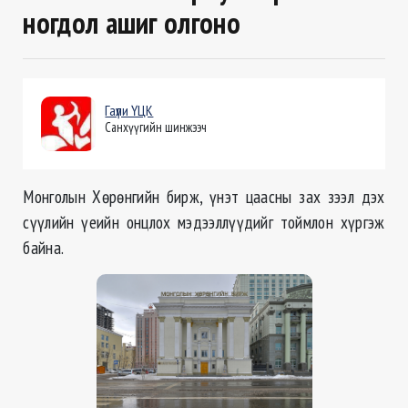
ногдол ашиг олгоно
Гаүли ҮЦК
Санхүүгийн шинжээч
Монголын Хөрөнгийн бирж, үнэт цаасны зах зээл дэх
сүүлийн үеийн онцлох мэдээллүүдийг тоймлон хүргэж
байна.