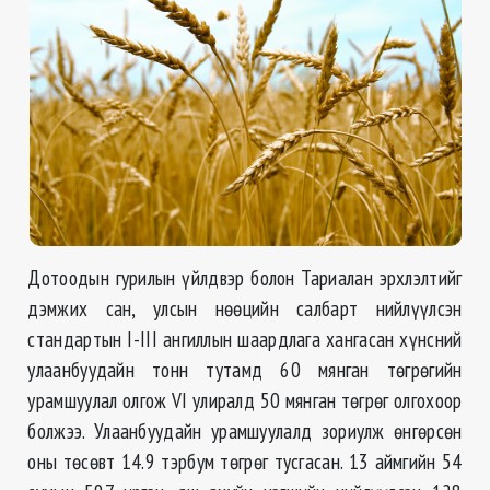
Дотоодын гурилын үйлдвэр болон Тариалан эрхлэлтийг
дэмжих сан, улсын нөөцийн салбарт нийлүүлсэн
стандартын I-III ангиллын шаардлага хангасан хүнсний
улаанбуудайн тонн тутамд 60 мянган төгрөгийн
урамшуулал олгож VI улиралд 50 мянган төгрөг олгохоор
болжээ. Улаанбуудайн урамшуулалд зориулж өнгөрсөн
оны төсөвт 14.9 тэрбум төгрөг тусгасан. 13 аймгийн 54