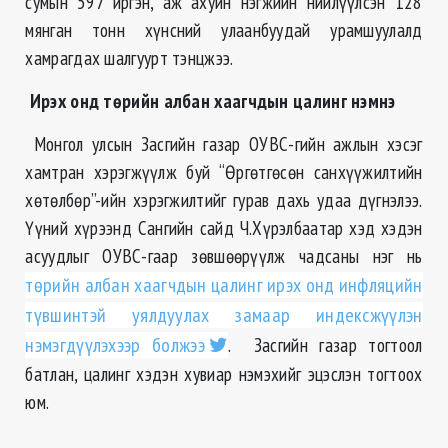
сумын 597 иргэн, аж ахуйн нэгжийн нийлүүлсэн 128
мянган тонн хүнсний улаанбуудай урамшуулалд
хамрагдах шалгуурт тэнцжээ.
Ирэх онд төрийн албан хаагчдын цалинг нэмнэ
Монгол улсын Засгийн газар ОУВС-гийн ажлын хэсэг
хамтран хэрэгжүүлж буй “Өргөтгөсөн санхүүжилтийн
хөтөлбөр”-ийн хэрэгжилтийг гурав дахь удаа дүгнэлээ.
Үүний хүрээнд Сангийн сайд Ч.Хүрэлбаатар хэд хэдэн
асуудлыг ОУВС-гаар зөвшөөрүүлж чадсаны нэг нь
төрийн албан хаагчдын цалинг ирэх онд инфляцийн
түвшинтэй уялдуулах замаар индексжүүлэн
нэмэгдүүлэхээр болжээ
. Засгийн газар тогтоол
батлан, цалинг хэдэн хувиар нэмэхийг эцэслэн тогтоох
юм.