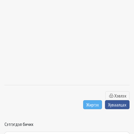
Хэвлэх
Жиргэх
Хуваалцах
Сэтгэгдэл бичих