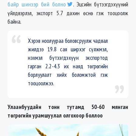
байр шинээр бий болно
. Эцсийн бүтээгдэхүүний
үйлдвэрлэл, экспорт 5.7 дахин өснө гэж тооцоолж
байна.
Хэрэв ноолуураа боловсруулж чадвал
жилдээ 19.8 сая ширхэг сүлжмэл,
нэхмэл бүтээгдэхүүн экспортод
гарган 2.2-4.3 их наяд төгрөгийн
борлуулалт хийх боломжтой гэж
тооцоолжээ.
Улаанбуудайн тонн тутамд 50-60 мянган
төгрөгийн урамшуулал олгохоор боллоо