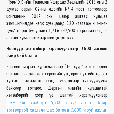
"Говь" ХК-ийн Төлөөлөн Удирдах Зөвлөлийн 2018 оны 2
дугаар сарын 02-ны өдрийн №4 тоот тогтоолоор
компанийн 2017 оны цэвэр ашгаас хувьцаа
эзэмшигчиддээ нэгж хувьцаанд 220 /татварын өмнөх
дүн/ төгрөг буюу нийт 1,716,247,500 төгрөгийн ногдол
ашгийг хуваарилахаар шийдвэрлэжээ.
Ноолуур хөтөлбөр хэрэгжүүлснээр 3600 ажлын
байр бий болно
Засгийн газрын хуралдаанаар “Ноолуур” хөтөлбөрийг
баталж, шаардагдах хөрөнгийг улс, орон нутгийн төсөвт
тусгаж, гадаадын зээл, тусламжаар санхүүжүүлж
байхаар тогтлоо. Дөрвөн жилийн хугацаатай
хөтөлбөрийг хоёр үе шаттай хэрэгжүүлснээр
нэхмэлийн салбарт 5,500 гаруй ажлын байр
тогтвортой хадгалагдах бөгөөд 3,600 гаруй ажлын