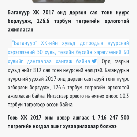
Багануур ХК 2017 онд дөрвөн сая тонн нүүрс
борлуулж, 126.6 тэрбум төгрөгийн орлоготой
ажилласан
“Багануур” ХК-ийн хувьд дотоодын нүүрсний
хэрэглээний 50 хувь, төвийн бүсийн хэрэглээний 60
хувийг дангаараа хангаж байна
. Орд газрын
хувьд нийт 812 сая тонн нүүрсний нөөцтэй. Багануурын
нүүрсний уурхай 2017 онд дөрвөн сая гаруй тонн нүүрс
олборлон борлуулж, 126.6 тэрбум төгрөгийн орлоготой
ажилласан байна. Ингэснээр орлого нь өмнөх оноос 10.3
тэрбум төгрөгөөр өссөн байна.
Говь ХК 2017 оны цэвэр ашгаас 1 716 247 500
төгрөгийн ногдол ашиг хуваарилахаар болжээ