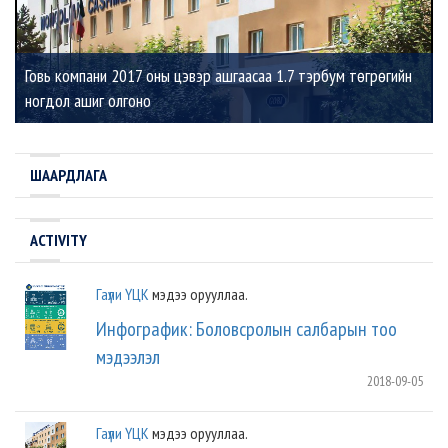
Говь компани 2017 оны цэвэр ашгаасаа 1.7 тэрбум төгрөгийн
ногдол ашиг олгоно
ШААРДЛАГА
ACTIVITY
Гаүли ҮЦК
мэдээ орууллаа.
Инфографик: Боловсролын салбарын тоо
мэдээлэл
2018-09-05
Гаүли ҮЦК
мэдээ орууллаа.