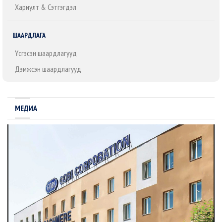
Хариулт & Сэтгэгдэл
ШААРДЛАГА
Үүсгэсэн шаардлагууд
Дэмжсэн шаардлагууд
МЕДИА