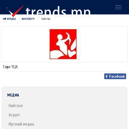
Toggl
naviga
НҮҮР ХУУДАС
ХЭРЭГЛЭГЧ
. ГАҮЛИ ҮЦК
Гаүли ҮЦК
Facebook
МЕДИА
Нийтлэл
Асуулт
Иргэний медиа