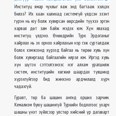
Институц ямар чухлыг яаж энд багтааж хэлцэх
билээ? Их хаан халихад системгүй үлдсэн эзэнт
гүрэн нь юу болж хувирсан өөрсдийн түүхээ эргэн
харвал дөт зам байж мэдэх юм. Хүн явахад
институц үлдэнэ. Өнөөдрийн Турк Эрдоганыг
хайрлах нь эх орноо хайрлахын нэр гэж сурталдаж
болох хэмжээнд хүрээд байгаа нь төрөө хувь хүн
болж хувиргаад байгаагийн илрэл юм. Иргэд хувь
хүн шүтэх сэтгэлгээнээс нэг алхам урагшилж
систем, институцийн хөгжил шаардах түвшинд
хүрэхгүйгээр бид жинхэнэ ардчилалд хүрч
чадахгүй.
Гуравт, төр ба шашин ангид орших зарчим.
Кемализм буюу шашингүй Туркийн бодлогоос ухарч
шашны үнэт зүйлсээр улстөр хийсний үр дагаварт