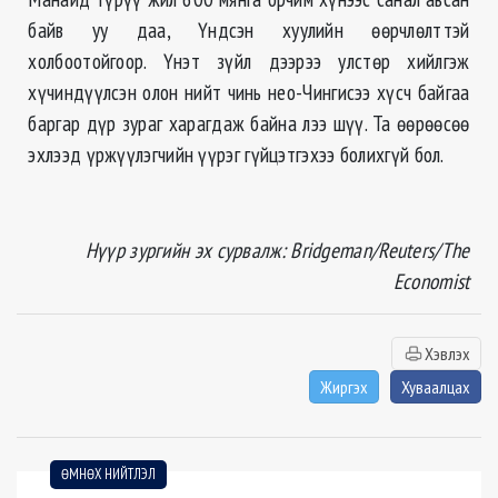
байв уу даа, Үндсэн хуулийн өөрчлөлттэй
холбоотойгоор. Үнэт зүйл дээрээ улстөр хийлгэж
хүчиндүүлсэн олон нийт чинь нео-Чингисээ хүсч байгаа
баргар дүр зураг харагдаж байна лээ шүү. Та өөрөөсөө
эхлээд үржүүлэгчийн үүрэг гүйцэтгэхээ болихгүй бол.
Нүүр зургийн эх сурвалж: Bridgeman/Reuters/The
Economist
Хэвлэх
Жиргэх
Хуваалцах
ӨМНӨХ НИЙТЛЭЛ