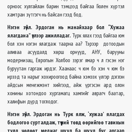
орноос хулгайлан барин тэмцээд байгаа Гюлен хүртэл
хамтран зүтгэгч нь байсан гээд бод.
Нэгэн зүйл. Эрдоган нь манайхаар бол “Хужаа
ялагдана” үзлээр ажилладаг.
Турк ялах гээд байгаа юм
бол хэн нэгэн ялагдаж таарна аа? Тэрээр дотоодын
аливаа асуудалд хөрш орнууд, АНУ, барууны
модернизац, Европын Холбоо зэрэг ямар ч л гэсэн нэг
буруутан гаргаж ирдэг. Хаанаас ч юм бэ хэн ч юм бэ
ирээд та нарыг хохироогоод байна хэмээх үлгэр дэглэн
айдсын менежмэнт хийгээд, айж үргэсэн ард олон
хонины хотондоо хургамагц хамгийг аврагч баатар,
халифын дүрд тоглодог.
Нэгэн зүйл. Эрдоган нь Турк ялж, ‘хужаа’ ялагдах
бодлогоо сурталдаж, түүний төвд өөрийгөө тавихын
тулд чөлөөт медиаг шууд ба шууд бус аргаар