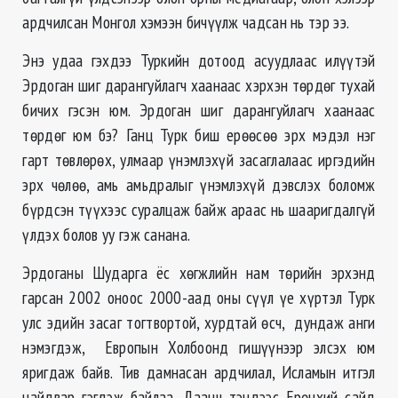
ардчилсан Монгол хэмээн бичүүлж чадсан нь тэр ээ.
Энэ удаа гэхдээ Туркийн дотоод асуудлаас илүүтэй
Эрдоган шиг дарангуйлагч хаанаас хэрхэн төрдөг тухай
бичих гэсэн юм. Эрдоган шиг дарангуйлагч хаанаас
төрдөг юм бэ? Ганц Турк биш ерөөсөө эрх мэдэл нэг
гарт төвлөрөх, улмаар үнэмлэхүй засаглалаас иргэдийн
эрх чөлөө, амь амьдралыг үнэмлэхүй дэвслэх боломж
бүрдсэн түүхээс суралцаж байж араас нь шааригдалгүй
үлдэх болов уу гэж санана.
Эрдоганы Шударга ёс хөгжлийн нам төрийн эрхэнд
гарсан 2002 оноос 2000-аад оны сүүл үе хүртэл Турк
улс эдийн засаг тогтвортой, хурдтай өсч, дундаж анги
нэмэгдэж, Европын Холбоонд гишүүнээр элсэх юм
яригдаж байв. Тив дамнасан ардчилал, Исламын итгэл
найдвар гэгдэж байлаа. Даанч тэндээс Ерөнхий сайд