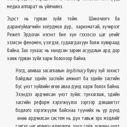
медиа аппарат нь үйлчилнэ.
Эцэст нь гурван зүйл тойм. Шинэчлэгч ба
дарангуйлагчийн хоёрдмол дүр, харизматай, хүчирхэг
Режеп Эрдоган нэгэнт бие хүн гэхээсээ цаг үеийг
эзэлсэн феномен, үзэгдэл, судлагдахуун болж хувираад
байна. Зах зухаас нь хөндсөн зарим асуудлын ард дор
хаяж гурван зүйл харж болохоор байна.
Нэгд, аливаа засаглалын
legitimacy
буюу зүй зохист
байдлыг эдийн засгийн амжилт ба эдийн засгийн
бус үнэт зүйлийн өгөө аваа дунд харж болох байна.
Эхэндээ ардчилсан үнэт зүйлс тунхаглаж, эдийн
засгийн реформ хэрэгжүүлэх зэргээр дэвшилтэт
бодлого хэрэгжүүлж байснаа түүнийх нь үр дүнд
өнөө ардчилсан систем нь дүн тавьж эрх мэдлийг
сэлгэх цаг ирмэгц идеологи, түүх соёл, шашны үнэт