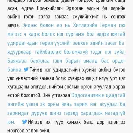
асан, өдгөө Ерөнхийлөгч Эрдоган улсын ба өөрийн
амбиц гэсэн салаа замаас сүүлийнхийг нь сонгож
авчээ.
Эндээс болон ер нь Хитлерийн Герман гэх
мэтээс ч харж болох нэг сургамж бол элдэв юмтай
удирдагчдын төрөл үүслийг зөвхөн эдийн засаг ба
ядуурлаар тайлбарлах боломжгүй гэдэг нэг зүйл.
Баяжлаа баяжлаа гэвч барын аманд бас ордог
байна.
Тиймд нэг удирдагчийн хувийн амбиц бүтэн
улс үндэстний замнал болж хувирах явцыг илүү урт цаг
хугацааны өгөгдөл, нийгэм соёлын өргөн агуулгад харах
ёстой бололтой. Энэ утгаараа
Эрдоганизмын цаадтай
өнгийж үзвэл эх орны чинь зарим нэг асуудал ба
заримдаг дүрүүд шинэ гэрэлд харагдаж магадгүй
юм.
Ийгээд их түүх хэмээх багш дор нэгэнтээ
мөргөөд хэдэн зүйл.