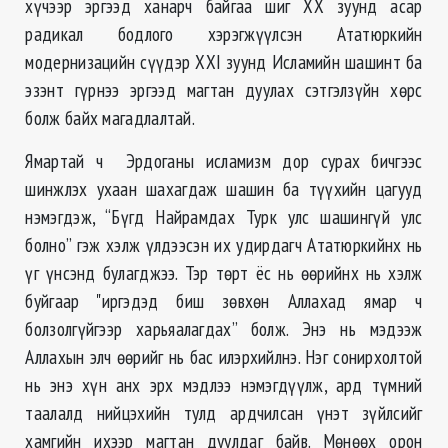
хүчээр эргээд ханарч байгаа шиг XX зуунд асар
радикал бодлого хэрэгжүүлсэн Ататюркийн
модернизацийн сүүдэр XXI зуунд Исламийн шашинт ба
эзэнт гүрнээ эргээд магтан дуулах сэтгэлзүйн хөрс
болж байх магадлалтай.
Ямартай ч Эрдоганы исламизм дор сурах бичгээс
шинжлэх ухаан шахагдаж шашин ба түүхийн цагууд
нэмэгдэж, “Бүгд Найрамдах Турк улс шашингүй улс
болно” гэж хэлж үлдээсэн их удирдагч Ататюркийнх нь
үг үнсэнд булагджээ. Тэр төрт ёс нь өөрийнх нь хэлж
буйгаар "иргэдэд биш зөвхөн Аллахад ямар ч
болзолгүйгээр харьяалагдах” болж. Энэ нь мэдээж
Аллахын элч өөрийг нь бас илэрхийлнэ. Нэг сонирхолтой
нь энэ хүн анх эрх мэдлээ нэмэгдүүлж, ард түмний
таалалд нийцэхийн тулд ардчилсан үнэт зүйлсийг
хамгийн ихээр магтан дуулдаг байв. Мөнөөх орон