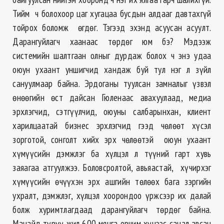
Тийм ч болохоор цаг хугацаа бусдын алдааг давтахгүй
тойрох боломж өгдөг. Тэгээд эхэнд асуусан асуулт.
Дарангуйлагч хаанаас төрдөг юм бэ? Мэдээж
системийн шалтгаан олныг дурдаж болох ч энэ удаа
оюун ухаант уншигчид хандаж буй тул нэг л зүйл
сануулмаар байна. Эрдоганы туулсан замналыг үзвэл
өнөөгийн өст дайсан Гюленаас авахуулаад, медиа
эрхлэгчид, сэтгүүлчид, оюуны салбарынхан, клиент
харилцаатай бизнес эрхлэгчид гээд чөлөөт хүсэл
зорготой, сонголт хийх эрх чөлөөтэй оюун ухаант
хүмүүсийн дэмжлэг ба хүлцэл л түүний гарт хувь
заяагаа атгуулжээ. Боловсролтой, авьяастай, хүчирхэг
хүмүүсийн өчүүхэн эрх ашгийн төлөөх бага зэргийн
ухралт, дэмжлэг, хүлцэл хоорондоо үржсээр их далай
болж хуримтлагдаад дарангуйлагч төрдөг байна.
Манайд түрүү жил 600 мянга орчим хүнээс санал авсан