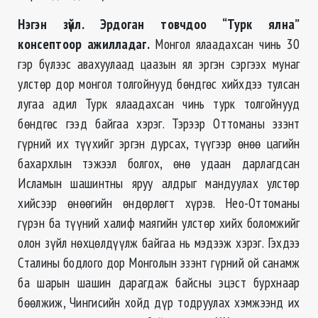
Нэгэн зүйл. Эрдоган товчдоо “Турк ялна”
консептоор ажилладаг.
Монгол ялаадахсан чинь 30
гэр бүлээс авахуулаад цаазын ял эргэн сэргээх мунаг
улстөр дор монгол толгойнууд бөндгөс хийхдээ тулсан
лугаа адил Турк ялаадахсан чинь турк толгойнууд
бөндгөс гээд байгаа хэрэг. Тэрээр Оттоманы эзэнт
гүрний их түүхийг эргэн дурсах, түүгээр өнөө цагийн
бахархлын тэжээл болгох, өнө удаан дарлагдсан
Исламын шашинтны яруу алдрыг мандуулах улстөр
хийсээр өнөөгийн өндөрлөгт хүрэв. Нео-Оттоманы
гүрэн ба түүний халиф маягийн улстөр хийх боломжийг
олон зүйл нөхцөлдүүлж байгаа нь мэдээж хэрэг. Гэхдээ
Сталины бодлого дор Монголын эзэнт гүрний ой санамж
ба шарын шашин дарагдаж байсны эцэст бурхнаар
бөөлжиж, Чингисийн хойд дүр тодруулах хэмжээнд их