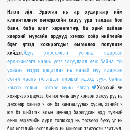
Нэгэн зүйл. Эрдоган нь ар хударгаар ийм
клиентелизм хөгжүүлэхийн сацуу урд талдаа бол
баян, баба элит хөрөнгөтнүүд ба хүний хайлан
хөөрхий муусайн ардууд хэмээх хоёр нийгмийн
бүлэг үүсгээд хохирогсдыг өмгөөлөх популизм
хийдэг.
Ядуу хорооллын үсчинд ядарсан
ерөнхийлөгч маань үсээ засуулаад явж байна гэх
ухааны мэдээ цацагдах нь манай муу ядарсан
еөгий маань түлэгдсэн пиршки идээд сууж байна
хэмээх гошин шогоос юуны ялгаа.
Хөөрхий чи
хохирчээ ядарчээ, би нэг чинь шүү хэмээн хажуу руу нь
дөхсөөр хэнээр ч юм бэ хамгаалуулах хүсэл, хэнийг ч
юм бэ шийтгэх адын шуналд баригдсан ард түмний
өмнө аврагчийн дүрд тоглоход нь төсвөөр буюу уг нь
бол иргэдийн өөрсдийнх нь мөнгөөр тэжээсэн элитүүд,