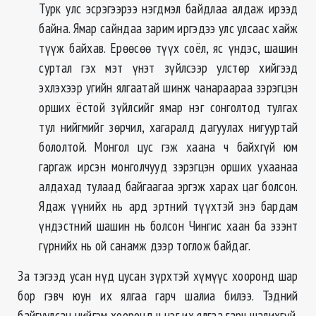
Турк улс эсрэгээрээ нэгдмэл байдлаа алдаж ирээд
байна. Ямар сайндаа зарим иргэдээ улс улсаас хайж
түүж байхав. Ерөөсөө түүх соёл, яс үндэс, шашин
суртал гэх мэт үнэт зүйлсээр улстөр хийгээд
эхлэхээр угийн ялгаатай шинж чанараараа зэрэгцэн
орших ёстой зүйлсийг ямар нэг сонголтод тулгах
тул нийгмийг зөрчил, хагаралд дагуулах нигууртай
бололтой. Монгол цус гэж хаана ч байхгүй юм
гаргаж ирсэн монголчууд зэрэгцэн орших ухаанаа
алдахад тулаад байгаагаа эргэж харах цаг болсон.
Ядаж үүнийх нь ард эртний түүхтэй энэ бардам
үндэстний шашин нь болсон Чингис хаан ба эзэнт
гүрнийх нь ой санамж дээр тоглож байдаг.
За тэгээд усан нүд цусан зүрхтэй хүмүүс хооронд шар
бор гэвч юун их ялгаа гарч шалиа билээ. Тэдний
байгуулсан нийгэм хооронд ч нэг их ялгаа гарч шалихгүй.