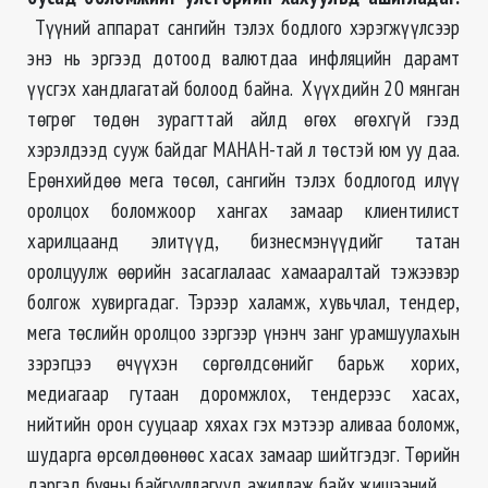
Түүний аппарат сангийн тэлэх бодлого хэрэгжүүлсээр
энэ нь эргээд дотоод валютдаа инфляцийн дарамт
үүсгэх хандлагатай болоод байна. Хүүхдийн 20 мянган
төгрөг төдөн зурагттай айлд өгөх өгөхгүй гээд
хэрэлдээд сууж байдаг МАНАН-тай л төстэй юм уу даа.
Ерөнхийдөө мега төсөл, сангийн тэлэх бодлогод илүү
оролцох боломжоор хангах замаар клиентилист
харилцаанд элитүүд, бизнесмэнүүдийг татан
оролцуулж өөрийн засаглалаас хамааралтай тэжээвэр
болгож хувиргадаг. Тэрээр халамж, хувьчлал, тендер,
мега төслийн оролцоо зэргээр үнэнч занг урамшуулахын
зэрэгцээ өчүүхэн сөргөлдсөнийг барьж хорих,
медиагаар гутаан доромжлох, тендерээс хасах,
нийтийн орон сууцаар хяхах гэх мэтээр аливаа боломж,
шударга өрсөлдөөнөөс хасах замаар шийтгэдэг. Төрийн
дэргэд буяны байгууллагууд ажиллаж байх жишээний.