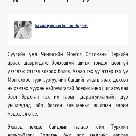
Базарсүрэнгийн Болор-Эрдэнэ
Сүүлийн үед Чингисийн Монгол Оттоманы Туркийн
араас шааригдаж болзошгүй шинж тэмдэг цөөнгүй
үзэгдэж сэтгэл зовоох болов. Азаар гэх үү эзээр гэх үү
Монголоос турк сургуулийн багшийг ачаад явах дөхсөн
нь хэмээх муухан найруулгатай боевик кино шиг асуудал
босч Эрдоган гэх их гарын дарангуйлагчийн дүр
уншигчдад ойр болсон завшааныг ашиглан зарим
мэдээлэл өгье.
Эхлээд нөхцөл байдлын талаар тойм: Туркийн
ерөнхийлөгч Эрдоган бүх эрх мэдлийг өөртөө