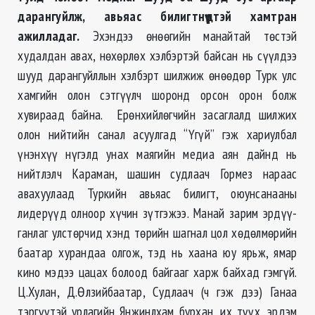
дарангуйлж, авьяас билигтнүүдтэй хамтран
ажилладаг.
Эхэндээ өнөөгийн манайтай төстэй
худалдан авах, нөхөрлөх хэлбэртэй байсан нь сүүлдээ
шууд дарангуйллын хэлбэрт шилжиж өнөөдөр Турк улс
хамгийн олон сэтгүүлч шоронд орсон орон болж
хувираад байна. Ерөнхийлөгчийн засаглалд шилжих
олон нийтийн санал асуулгад “Үгүй” гэж хариулбал
үнэнхүү нүгэлд унах маягийн медиа аян дайнд нь
нийтлэлч Караман, шашин судлаач Гормез нараас
авахуулаад Туркийн авьяас билигт, оюунсанааны
лидерүүд олноор хүчин зүтгэжээ. Манай зарим эрдүү-
ганлаг улстөрчид хэнд төрийн шагнал цол хөдөлмөрийн
баатар хурандаа олгож, тэд нь хаана юу ярьж, ямар
кино мэдээ цацах болоод байгааг харж байхад гэмгүй.
Ц.Хулан, Д.Өлзийбаатар, Судлаач (ч гэж дээ) Ганаа
тэргүүтэй урлагийн Янжинлхам бурхан, их түүх, эрдэм