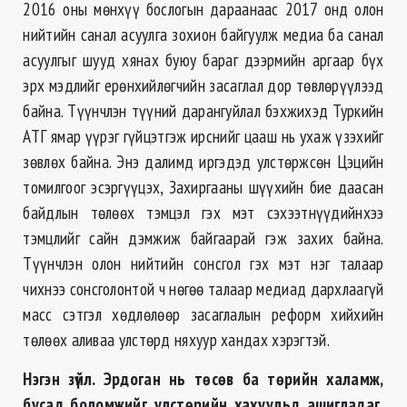
2016 оны мөнхүү бослогын дараанаас 2017 онд олон
нийтийн санал асуулга зохион байгуулж медиа ба санал
асуулгыг шууд хянах буюу бараг дээрмийн аргаар бүх
эрх мэдлийг ерөнхийлөгчийн засаглал дор төвлөрүүлээд
байна. Түүнчлэн түүний дарангуйлал бэхжихэд Туркийн
АТГ ямар үүрэг гүйцэтгэж ирснийг цааш нь ухаж үзэхийг
зөвлөх байна. Энэ далимд иргэдэд улстөржсөн Цэцийн
томилгоог эсэргүүцэх, Захиргааны шүүхийн бие даасан
байдлын төлөөх тэмцэл гэх мэт сэхээтнүүдийнхээ
тэмцлийг сайн дэмжиж байгаарай гэж захих байна.
Түүнчлэн олон нийтийн сонсгол гэх мэт нэг талаар
чихнээ сонсголонтой ч нөгөө талаар медиад дархлаагүй
масс сэтгэл хөдлөлөөр засаглалын реформ хийхийн
төлөөх аливаа улстөрд няхуур хандах хэрэгтэй.
Нэгэн зүйл. Эрдоган нь төсөв ба төрийн халамж,
бусад боломжийг улстөрийн хахуульд ашигладаг.