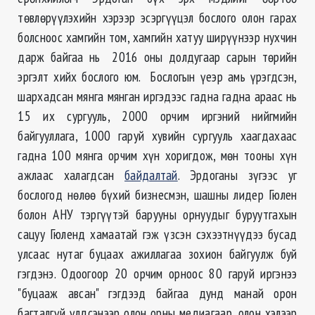
төвлөрүүлэхийн хэрээр эсэргүүцэл бослого олон гарах
болсноос хамгийн том, хамгийн хатуу ширүүнээр нухчин
дарж байгаа нь 2016 оны долдугаар сарын төрийн
эргэлт хийх бослого юм. Бослогын үеэр амь үрэгдсэн,
шархадсан мянга мянган иргэдээс гадна гадна араас нь
15 их сургууль, 2000 орчим иргэний нийгмийн
байгууллага, 1000 гаруй хувийн сургууль хаагдахаас
гадна 100 мянга орчим хүн хоригдож, мөн тооны хүн
ажлаас халагдсан
байдалтай
. Эрдоганы зүгээс уг
бослогод нөлөө бүхий бизнесмэн, шашны лидер Гюлен
болон АНУ тэргүүтэй барууны орнуудыг буруутгахын
сацуу Гюленд хамаатай гэж үзсэн сэхээтнүүдээ бусад
улсаас нутаг буцаах ажиллагаа зохион байгуулж буй
гэгдэнэ. Одоогоор 20 орчим орноос 80 гаруй иргэнээ
"буцааж авсан" гэгдээд байгаа дунд манай орон
багталгүй үлдсэнээр олон орны медиагаар, олон хэлээр