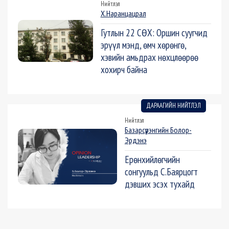
Нийтлэл
Х.Наранцацрал
Гутлын 22 СӨХ: Оршин суугчид
эрүүл мэнд, өмч хөрөнгө,
хэвийн амьдрах нөхцлөөрөө
хохирч байна
ДАРААГИЙН НИЙТЛЭЛ
Нийтлэл
Базарсүрэнгийн Болор-
Эрдэнэ
Ерөнхийлөгчийн
сонгуульд С.Баярцогт
дэвших эсэх тухайд