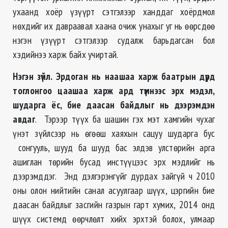
ухаанд хоёр үзүүрт сэтгэлээр ханддаг хоёрдмол
нөхдийг их давраавал хаана очиж унахыг уг нь өөрсдөө
нэгэн үзүүрт сэтгэлээр судалж барьдагсан бол
хэдийнээ харж байх учиртай.
Нэгэн зүйл. Эрдоган нь наашаа харж баатрын дүрд
тоглонгоо цаашаа харж ард түмнээс эрх мэдэл,
шударга ёс, бие даасан байдлыг нь дээрэмдэн
авдаг
. Тэрээр түүх ба шашин гэх мэт хамгийн чухаг
үнэт зүйлсээр нь өгөөш хаяхын сацуу шударга бус
сонгууль, шууд ба шууд бас элдэв улстөрийн арга
ашиглан төрийн бусад инстүүцээс эрх мэдлийг нь
дээрэмддэг. Энд дэлгэрэнгүйг дурдах зайгүй ч 2010
оны олон нийтийн санал асуулгаар шүүх, цэргийн бие
даасан байдлыг засгийн газрын гарт хумих, 2014 онд
шүүх системд өөрчлөлт хийх эрхтэй болох, улмаар