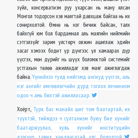
зүйл, консерватизм руу ухарсан нь ману ялсан
Монгол тодорсон хэв маягтай давхцаж байгаа нь их
сонирхолтой. Өмнө нь нэг бичиж байсан, талх
байхгүй юм бол бардамнал аль маягийн нийгмийн
сэтгэлзүйг зарим улстөрч овжин ашиглаж эдийн
засаг хэмээх бодит үр дүнгээс үл хамаарах дүр
үүсгэх, мөн дүрийг нь шүүх боломжтой системийг
устгахын төлөө ажилладаг хэв маяг ажиглагдаж
байна.
Үүнийхээ тулд нийгэмд ангиуд үүсгэх, аль
нэг ангийг өмгөөлөгчийн дүрд тоглох ленинизм
одоо ч амь бөхтэй ажилласаар.
Хоёрт,
Турк бас манайх шиг том баатартай, их
түүхтэй, тиймдээ ч султанизм буюу бие хүнийг
баатаржуулах, хувь хүнийг институцийн
дээгүүр тавих хандлагатай улс бололтой.