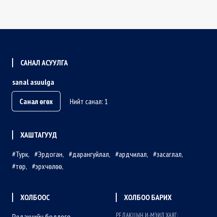
САНАЛ АСУУЛГА
sanal asuulga
Санал өгөх
Нийт санал: 1
ХАШТАГУУД
Турк
Эрдоган
дарангуйлал
ардчилал
засаглал
төр
эрхчөлөө
ХОЛБООС
ХОЛБОО БАРИХ
РЕДАКЦЫН И-МЭИЛ ХАЯГ:
Редакцийн бодлого