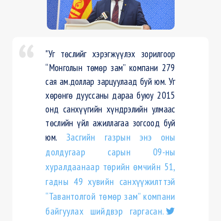
"Уг төслийг хэрэгжүүлэх зорилгоор
“Монголын төмөр зам” компани 279
сая ам.доллар зарцуулаад буй юм. Уг
хөрөнгө дууссаны дараа буюу 2015
онд санхүүгийн хүндрэлийн улмаас
төслийн үйл ажиллагаа зогсоод буй
юм.
Засгийн газрын энэ оны
долдугаар сарын 09-ны
хуралдаанаар төрийн өмчийн 51,
гадны 49 хувийн санхүүжилттэй
“Тавантолгой төмөр зам” компани
байгуулах шийдвэр гаргасан.