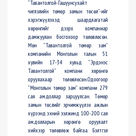
“Тавантолгой-Гашуунсухайт
чиглэлийн төмөр замын төсөл”-ийг
хэрэгжүүлэхэд шаардлагатай
хөрөнгийг дээрх компаниар
дамжуулан босгохоор төлөвлөсөн.
Мөн “Тавантолгой төмөр зам”
компанийн Монголын талын 51
хувийн 17-34 хувьд “Эрдэнэс
Тавантолгой” компани хөрөнгө
оруулахаар төлөвлөсөн.Одоогоор
“Монголын төмөр зам” компани 279
сая ам.доллар зарцуулсан. Төмөр
замын төслийг эрчимжүүлэх ажлын
хүрээнд эхний ээлжинд 100-200 сая
ам.долларын хөрөнгө оруулалт
хийхээр төлөвлөж байгаа. Бэлтгэл