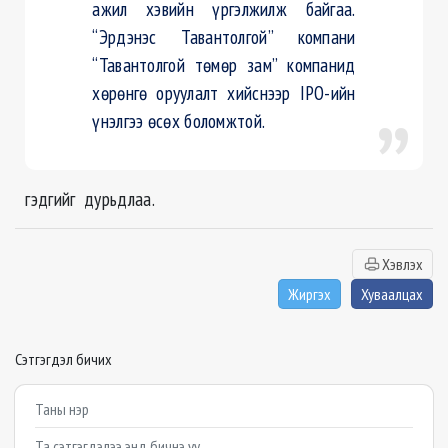
ажил хэвийн үргэлжилж байгаа.
“Эрдэнэс Тавантолгой” компани
“Тавантолгой төмөр зам” компанид
хөрөнгө оруулалт хийснээр IPO-ийн
үнэлгээ өсөх боломжтой.
гэдгийг дурьдлаа.
Хэвлэх
Жиргэх
Хуваалцах
Сэтгэгдэл бичих
Example textarea