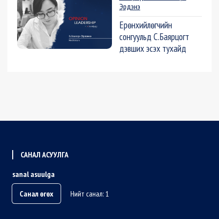
Эрдэнэ
Ерөнхийлөгчийн
сонгуульд С.Баярцогт
дэвших эсэх тухайд
САНАЛ АСУУЛГА
sanal asuulga
Санал өгөх
Нийт санал: 1