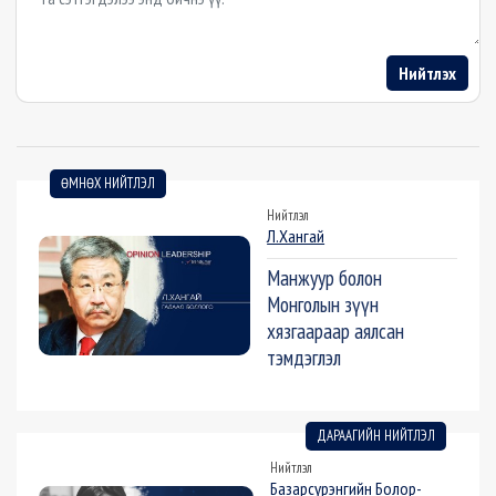
Нийтлэх
ӨМНӨХ НИЙТЛЭЛ
Нийтлэл
Л.Хангай
Манжуур болон
Монголын зүүн
хязгаараар аялсан
тэмдэглэл
ДАРААГИЙН НИЙТЛЭЛ
Нийтлэл
Базарсүрэнгийн Болор-