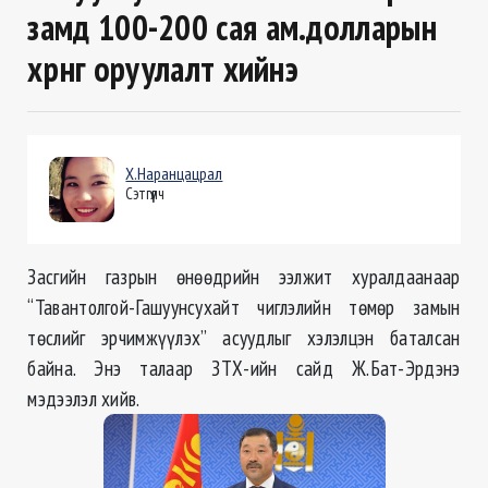
замд 100-200 сая ам.долларын
хөрөнгө оруулалт хийнэ
Х.Наранцацрал
Сэтгүүлч
Засгийн газрын өнөөдрийн ээлжит хуралдаанаар
“Тавантолгой-Гашуунсухайт чиглэлийн төмөр замын
төслийг эрчимжүүлэх” асуудлыг хэлэлцэн баталсан
байна. Энэ талаар ЗТХ-ийн сайд Ж.Бат-Эрдэнэ
мэдээлэл хийв.